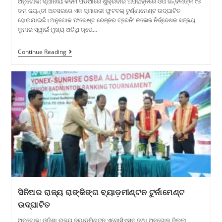
ଅନୁଗୋଳ: ସ୍ଥାନୀୟ କଦମ ପଡିଆରେ ଶୁକ୍ରବାର ଅପରାହ୍ନରେ ଓପି ଜିନ୍ଦଲଙ୍କ ୯୬
ତମ ଜୟନ୍ତୀ ଅବସରରେ ଏକ ସ୍ମାରକୀ ଫୁଟବଲ୍ ଟୁର୍ଣ୍ଣାମେଣ୍ଟ ଉଦ୍ଘାଟିତ
ହୋଇଯାଇଛି। ଅନୁଗୋଳ ଫରେଷ୍ଟ ରେଞ୍ଜର ଟ୍ରେନିଂ କଲେଜ ନିର୍ଦ୍ଦେଶକ ସଞ୍ଜୟ
କୁମାର ସ୍ୱାଇଁ ମୁଖ୍ୟ ଅତିଥି ରୂପେ…
Continue Reading
ସିନିଅର ରାଜ୍ୟ ରାଙ୍କିଙ୍ଗ ବ୍ୟାଡ଼ମୀଣ୍ଟନ ଟୁର୍ନାମେଣ୍ଟ
ଉଦ୍ଘାଟିତ
ଅନୁଗୋଳ: ଓଡିଶା ରାଜ୍ୟ ବ୍ୟାଡ଼ମିଣ୍ଟନ ଏସୋସିଏସନ ତଥା ଅନୁଗୋଳ ଜିଲ୍ଲା