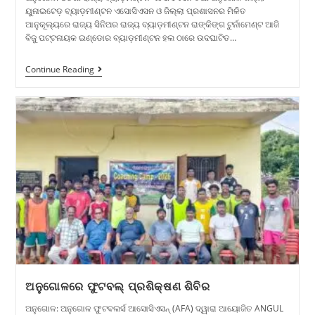
ୟୁନାଇଟେଡ଼ ବ୍ୟାଡ଼ମୀଣ୍ଟନ ଏସୋସିଏସନ ଓ ଜିଲ୍ଲା ପ୍ରଶାସନର ମିଳିତ
ଆନୁକୂଲ୍ୟରେ ରାଜ୍ୟ ସିନିଅର ରାଜ୍ୟ ବ୍ୟାଡ଼ମୀଣ୍ଟନ ରାଙ୍କିଙ୍ଗ ଟୁର୍ନାମେଣ୍ଟ ଆଜି
ବିଜୁ ପଟ୍ଟନାୟକ ଇଣ୍ଡୋର ବ୍ୟାଡ଼ମୀଣ୍ଟନ ହଲ ଠାରେ ଉଦଘାଟିତ…
Continue Reading
ଅନୁଗୋଳରେ ଫୁଟବଲ୍ ପ୍ରଶିକ୍ଷଣ ଶିବିର
ଅନୁଗୋଳ: ଅନୁଗୋଳ ଫୁଟବଲର୍ସ ଆସୋସିଏସନ୍ (AFA) ଦ୍ୱାରା ଆୟୋଜିତ ANGUL