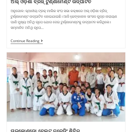
ଅଲ୍ ଓଡ଼ିଶା ବ୍ରିଜ୍ ଟୁର୍ଣ୍ଣାମେଣ୍ଟ ଉଦ୍ଘାଟିତ
ଅନୁଗୋଳ: ସ୍ଥାନୀୟ ଟ୍ରକ୍ ମାଲିକ ସଂଘ ସଭା କକ୍ଷରେ ଅଲ୍ ଓଡ଼ିଶା ବ୍ରିଜ୍
ଟୁର୍ଣ୍ଣାମେଣ୍ଟ ଉଦ୍ଘାଟିତ ହୋଇଯାଇଛି। ଆଜି ଢେ଼ଙ୍କାନାଳ ସାଂସଦ ରୁଦ୍ର ନାରାୟଣ
ପାଣି ମୁଖ୍ୟ ଅତିଥି ରୂପେ ଯୋଗ ଦେଇ ଟୁର୍ଣ୍ଣାମେଣ୍ଟକୁ ଉଦ୍ଘାଟନ କରିଥିଲେ।
ସମ୍ମାନିତ ଅତିଥି ରୂପେ…
Continue Reading
ତାଇକୋଣ୍ଡୋ ବେଲ୍ଟ ଗ୍ରେଡ଼ିଂ ଶିବିର