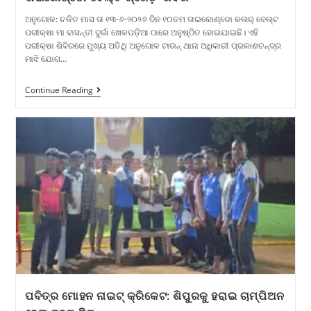
ଅନୁଗୋଳ: ଚଳିତ ମାସ ତା ୧୩-୬-୨୦୨୬ ଦିନ ୧୦ତମ ତାଇକୋଣ୍ଡୋ କଲର୍ ବେଲ୍ଟ
ପରୀକ୍ଷା ମା ବାସନ୍ତୀ ଦୁର୍ଗା ଖେଳପଡ଼ିଆ ଠାରେ ଅନୁଷ୍ଠିତ ହୋଇଯାଇଛି। ଏହି
ପରୀକ୍ଷା ଶିବିରରେ ମୁଖ୍ୟ ଅତିଥି ଅନୁଗୋଳ ଟାଉନ୍ ଥାନା ଅଧିକାରୀ ପ୍ରକାଶଚନ୍ଦ୍ର
ମାଝି ଯୋଗ…
Continue Reading
ପବିତ୍ର ମୋହନ ନାଇଟ୍ କ୍ରିକେଟ: ଶିପୁରକୁ ହରାଇ ଚାମ୍ପିଅନ