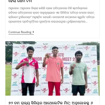
ହେଲା ଗହମ ଟିମ
ଅନୁଗୋଳ: ଅନୁଗୋଳ ଜିଲ୍ଲା କଣିହାଁ ବ୍ଲକ ପବିତ୍ରନଗର ମିନି ଷ୍ଟାଡିୟମରେ
ରବିବାର ପବିତ୍ରନଗର କ୍ଲବ ଆନୁକୂଲ୍ୟରେ ଏକ ଦିନିକିଆ ‘ପବିତ୍ର ମୋହନ ନାଇଟ୍
କ୍ରିକେଟ ଟୁର୍ଣାମେଣ୍ଟ’ ଅନୁଷ୍ଠିତ ହୋଇଛି। ଉଦଘାଟନୀ ଉତ୍ସବରେ ସ୍ୱର୍ଗତ ପବିତ୍ର
ପ୍ରଧାନଙ୍କ ପ୍ରତିମୂର୍ତ୍ତିରେ ପୂଜାର୍ଚ୍ଚନା କରାଯାଇଥିଲା। ଟୁର୍ଣ୍ଣାମେଣ୍ଟରେ…
Continue Reading
୭୨ ତମ ରାଜ୍ୟ ସିନିୟର ଆଥେଲେଟିକ ମିଟ୍: ଅନୁଗୋଳକୁ ୬