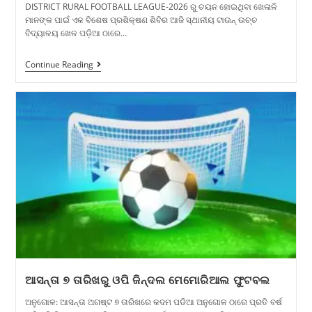
DISTRICT RURAL FOOTBALL LEAGUE-2026 ରୁ ଚୟନ ହୋଇଥିବା ଖେଳାଳି
ମାନଙ୍କ ପାଇଁ ଏକ ବିଶେଷ ପ୍ରଶିକ୍ଷଣ ଶିବିର ଆଜି ସ୍ଥାନୀୟ ଟାଉନ୍ ଉଚ୍ଚ
ବିଦ୍ୟାଳୟ ଖେଳ ପଡ଼ିଆ ଠାରେ…
Continue Reading
ଆସନ୍ତା ୭ ତାରିଖରୁ ଓପି ଜିନ୍ଦଲ ମେମୋରିଆଲ ଫୁଟବଲ
ଅନୁଗୋଳ: ଆସନ୍ତା ଅଗଷ୍ଟ ୭ ତାରିଖରେ କଦମ ପଡିଆ ଅନୁଗୋଳ ଠାରେ ପ୍ରତି ବର୍ଷ