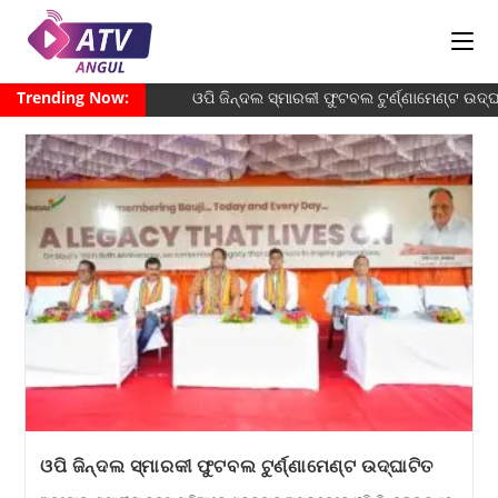
Trending Now:
ଓପି ଜିନ୍ଦଲ ସ୍ମାରକୀ ଫୁଟବଲ ଟୁର୍ଣ୍ଣାମେଣ୍ଟ ଉଦ୍ଘା
ଓପି ଜିନ୍ଦଲ ସ୍ମାରକୀ ଫୁଟବଲ ଟୁର୍ଣ୍ଣାମେଣ୍ଟ ଉଦ୍ଘାଟିତ