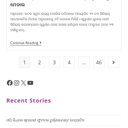
ମେଡାଲ
ଅନୁଗୋଳ: କଟକ ସ୍ଥିତ ରାଜ୍ୟ ପୋଲିସ ପଡିଆରେ ଆୟୋଜିତ ୭୨ ତମ ସିନିୟର୍
ଆଥେଲେଟିକ ମିଟରେ ଅନୁଗୋଳକୁ ୬ଟି ମେଡାଲ ମିଳିଛି। ସ୍ୱାଧୀନ କୁମାର ମାଝୀ
ସିନିୟର୍ ହାଇଜମ୍ପରେ ସ୍ୱର୍ଣ୍ଣ ପଦକ ହାସଲ କରିଥିବା ବେଳେ ଅଂଶୁମାନ ଥମ୍ବ ୨୩
ବର୍ଷରୁ କମ୍…
Continue Reading
1
2
3
4
…
46
Recent Stories
ଓପି ଜିନ୍ଦଲ ସ୍ମାରକୀ ଫୁଟବଲ ଟୁର୍ଣ୍ଣାମେଣ୍ଟ ଉଦ୍ଘାଟିତ