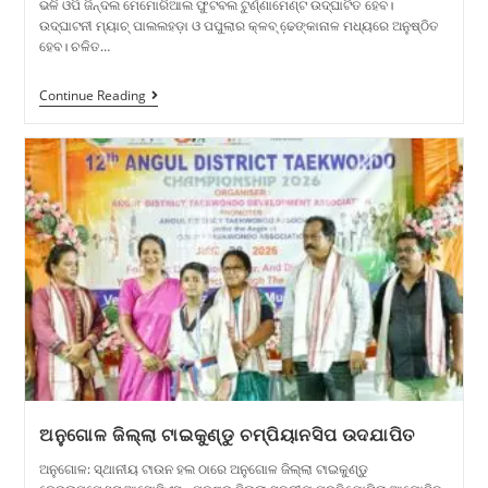
ଭଳି ଓପି ଜିନ୍ଦଲ ମେମୋରିଆଲ ଫୁଟବଲ ଟୁର୍ଣ୍ଣାମେଣ୍ଟ ଉଦ୍ଘାଟିତ ହେବ।
ଉଦ୍ଘାଟନୀ ମ୍ୟାଚ୍ ପାଲଲହଡ଼ା ଓ ପପୁଲାର କ୍ଳବ୍ ଢେ଼ଙ୍କାନାଳ ମଧ୍ୟରେ ଅନୁଷ୍ଠିତ
ହେବ। ଚଳିତ…
Continue Reading
ଅନୁଗୋଳ ଜିଲ୍ଲା ଟାଇକୁଣ୍ଡୁ ଚମ୍ପିୟାନସିପ ଉଦଯାପିତ
ଅନୁଗୋଳ: ସ୍ଥାନୀୟ ଟାଉନ ହଲ ଠାରେ ଅନୁଗୋଳ ଜିଲ୍ଲା ଟାଇକୁଣ୍ଡୁ