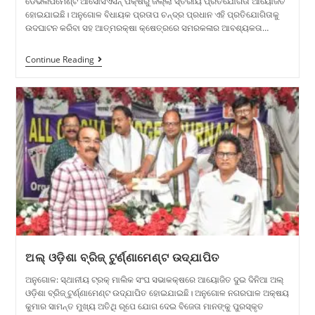
ଡେଭଲପମେଣ୍ଟ ଆସୋସିଏସନ୍ ପକ୍ଷରୁ ଜିଲ୍ଲା ସ୍ତରୀୟ ପ୍ରତିଯୋଗିତା ଆୟୋଜିତ
ହୋଇଯାଇଛି। ଅନୁଗୋଳ ବିଧାୟକ ପ୍ରତାପ ଚନ୍ଦ୍ର ପ୍ରଧାନ ଏହି ପ୍ରତିଯୋଗିତାକୁ
ଉଦଘାଟନ କରିବା ସହ ଆତ୍ମରକ୍ଷା କ୍ଷେତ୍ରରେ ସମରକଳାର ଆବଶ୍ୟକତା…
Continue Reading
ଅଲ୍ ଓଡ଼ିଶା ବ୍ରିଜ୍ ଟୁର୍ଣ୍ଣାମେଣ୍ଟ ଉଦ୍‌ଯାପିତ
ଅନୁଗୋଳ: ସ୍ଥାନୀୟ ଟ୍ରକ୍ ମାଲିକ ସଂଘ ସଭାକକ୍ଷରେ ଆୟୋଜିତ ଦୁଇ ଦିନିଆ ଅଲ୍
ଓଡ଼ିଶା ବ୍ରିଜ୍ ଟୁର୍ଣ୍ଣାମେଣ୍ଟ ଉଦ୍‌ଯାପିତ ହୋଇଯାଇଛି। ଅନୁଗୋଳ ନଗରପାଳ ଅକ୍ଷୟ
କୁମାର ସାମନ୍ତ ମୁଖ୍ୟ ଅତିଥି ରୂପେ ଯୋଗ ଦେଇ ବିଜେତା ମାନଙ୍କୁ ପୁରସ୍କୃତ