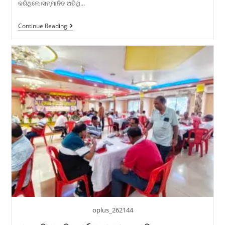
କରିଥିଲେ।ସମ୍ମାନିତ ଅତିଥି…
Continue Reading
oplus_262144