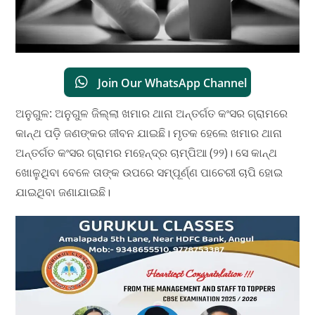
Join Our WhatsApp Channel
ଅନୁଗୁଳ: ଅନୁଗୁଳ ଜିଲ୍ଲା ଖମାର ଥାନା ଅନ୍ତର୍ଗତ କଂସର ଗ୍ରାମରେ
କାନ୍ଥ ପଡ଼ି ଜଣଙ୍କର ଜୀବନ ଯାଇଛି। ମୃତକ ହେଲେ ଖମାର ଥାନା
ଅନ୍ତର୍ଗତ କଂସର ଗ୍ରାମର ମହେନ୍ଦ୍ର ଚାମ୍ପିଆ (୨୨)। ସେ କାନ୍ଥ
ଖୋଳୁଥିବା ବେଳେ ତାଙ୍କ ଉପରେ ସମ୍ପୂର୍ଣ୍ଣ ପାଚେରୀ ଚାପି ହୋଇ
ଯାଇଥିବା ଜଣାଯାଇଛି।