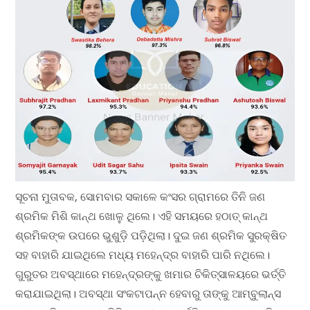
ସୂଚନା ମୁତାବକ, ସୋମବାର ସକାଳେ କଂସର ଗ୍ରାମରେ ତିନି ଜଣ
ଶ୍ରମିକ ମିଶି କାନ୍ଥ ଖୋଳୁ ଥିଲେ। ଏହି ସମୟରେ ହଠାତ୍ କାନ୍ଥ
ଶ୍ରମିକଙ୍କ ଉପରେ ଭୁଶୁଡ଼ି ପଡ଼ିଥିଲା। ଦୁଇ ଜଣ ଶ୍ରମିକ ସୁରକ୍ଷିତ
ସହ ବାହାରି ଯାଇଥିଲେ ମଧ୍ୟ ମହେନ୍ଦ୍ର ବାହାରି ପାରି ନଥିଲେ।
ଗୁରୁତର ଅବସ୍ଥାରେ ମହେନ୍ଦ୍ରଙ୍କୁ ଖମାର ଚିକିତ୍ସାଳୟରେ ଭର୍ତ୍ତି
କରାଯାଇଥିଲା। ଅବସ୍ଥା ସଂକଟାପନ୍ନ ହେବାରୁ ତାଙ୍କୁ ଆମ୍ବୁଲାନ୍ସ