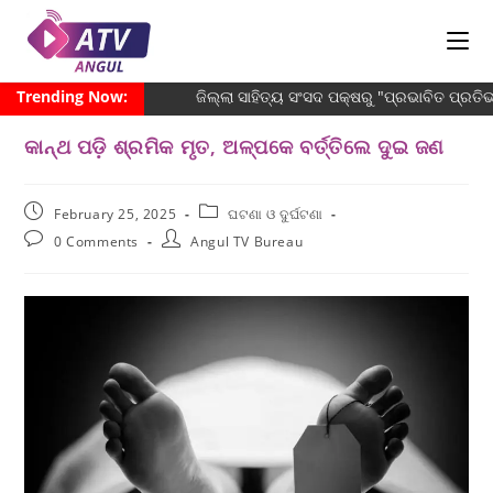
Trending Now:
ଜିଲ୍ଲା ସାହିତ୍ୟ ସଂସଦ ପକ୍ଷରୁ "ପ୍ରଭାବିତ ପ୍ର
କାନ୍ଥ ପଡ଼ି ଶ୍ରମିକ ମୃତ, ଅଳ୍ପକେ ବର୍ତ୍ତିଲେ ଦୁଇ ଜଣ
February 25, 2025
ଘଟଣା ଓ ଦୁର୍ଘଟଣା
0 Comments
Angul TV Bureau