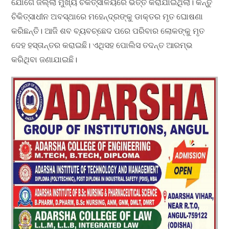
ଯୋଗେ ଜିଲ୍ଲା ମୁଖ୍ୟ ଚିକିତ୍ସାଳୟରେ ଭର୍ତ୍ତି କରାଯାଇଥିଲା। କିନ୍ତୁ
ଚିକିତ୍ସାଧୀନ ଅବସ୍ଥାରେ ମହେନ୍ଦ୍ରଙ୍କୁ ଡାକ୍ତର ମୃତ ଘୋଷଣା
କରିଛନ୍ତି। ଆଜି ଶବ ବ୍ୟବଚ୍ଛେଦ ପରେ ପରିବାର ଲୋକଙ୍କୁ ମୃତ
ଦେହ ହସ୍ତାନ୍ତର କରାଇଛି। ଏଥିସହ ପୋଲିସ ତଦନ୍ତ ଆରମ୍ଭ
କରିଥିବା ଜଣାଯାଇଛି।