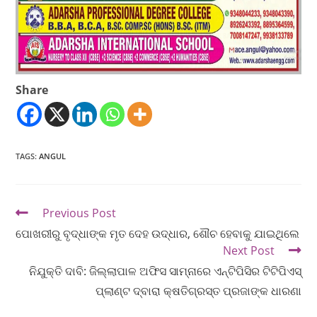
Share
TAGS
:
ANGUL
Previous Post
ପୋଖରୀରୁ ବୃଦ୍ଧାଙ୍କ ମୃତ ଦେହ ଉଦ୍ଧାର, ଶୌଚ ହେବାକୁ ଯାଇଥିଲେ
Next Post
ନିଯୁକ୍ତି ଦାବି: ଜିଲ୍ଲାପାଳ ଅଫିସ ସାମ୍ନାରେ ଏନ୍‌ଟିପିସିର ଟିଟିପିଏସ୍‌
ପ୍ଲାଣ୍ଟ ଦ୍ବାରା କ୍ଷତିଗ୍ରସ୍ତ ପ୍ରଜାଙ୍କ ଧାରଣା