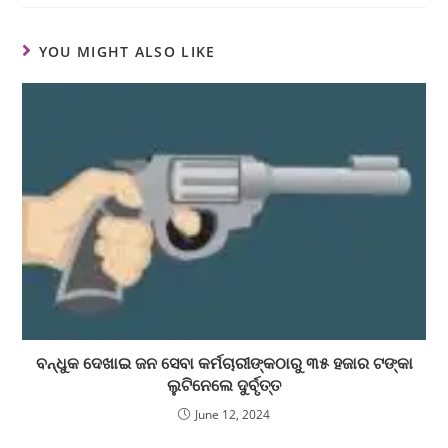
YOU MIGHT ALSO LIKE
ବନ୍ଧୁକ ଦେଖାଇ ଜନ ସେବା କର୍ମଚାରୀଙ୍କଠାରୁ ୩୫ ହଜାର ଟଙ୍କା
ଲୁଟିନେଲେ ଦୁର୍ବୃତ୍ତ
June 12, 2024