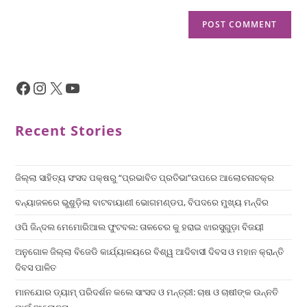
Recent Stories
ଜିଲ୍ଲା ସାହିତ୍ୟ ସଂସଦ ପକ୍ଷରୁ “ପ୍ରଭାବିତ ପ୍ରତିଭା”ଉପରେ ଆଲୋଚନାଚକ୍ର
ବନ୍ୟାଜଳରେ ଭୁଶୁଡ଼ିଲା ବାଟବାୟାଣୀ ଭୋଗମଣ୍ଡପ, ବିପଦରେ ମୁଖ୍ୟ ମନ୍ଦିର
ଓପି ଜିନ୍ଦଲ ମେମୋରିଆଲ ଫୁଟବଲ: ତାଳଚେର କୁ ହରାଇ ଝାରସୁଗୁଡ଼ା ବିଜୟୀ
ଅନୁଗୋଳ ଜିଲ୍ଲା ବିଜେଡି କାର୍ଯ୍ୟାଳୟରେ ବିଶ୍ୱ ଆଦିବାସୀ ଦିବସ ଓ ମହାନ କ୍ରାନ୍ତି
ଦିବସ ପାଳିତ
ମାନଯୋର ଡ୍ୟାମ୍ ପରିଦର୍ଶନ କଲେ ସାଂସଦ ଓ ମନ୍ତ୍ରୀ: ଚାଷ ଓ ଚାଷୀଙ୍କ ଉନ୍ନତି