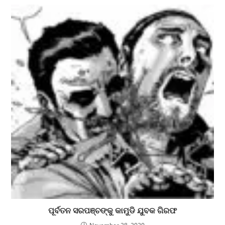
ପୂର୍ବତନ ସରପଞ୍ଚଙ୍କୁ କାମୁଡି ଯୁବକ ଗିରଫ