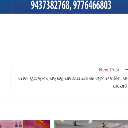
Next Post
ମେଗା ୟୁଥ୍ କ୍ଲବ୍ ପକ୍ଷରୁ ପାରାୟଣ ଯଜ୍ଞ ସହ ହନୁମାନ ଚାଳିଶା ପ
ଆୟୋଜି