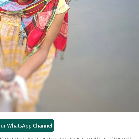
Our WhatsApp Channel
ିଙ୍ଗି ଠାରେ ଏକ ନବଜାତକର ମୃତ ଦେହ ଉଦ୍ଧାର ହୋଇଛି। କେହି ଶିଶୁକୁ ଏଠି