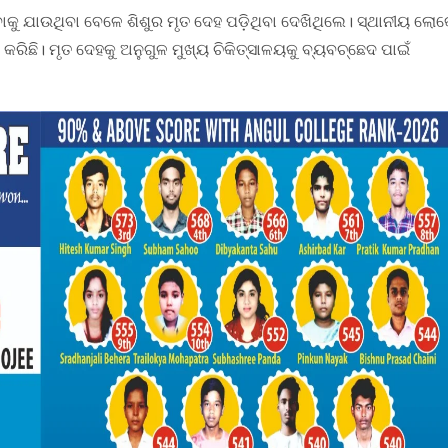
ବାକୁ ଯାଉଥିବା ବେଳେ ଶିଶୁର ମୃତ ଦେହ ପଡ଼ିଥିବା ଦେଖିଥିଲେ। ସ୍ଥାନୀୟ ଲୋ
ିଛି। ମୃତ ଦେହକୁ ଅନୁଗୁଳ ମୁଖ୍ୟ ଚିକିତ୍ସାଳୟକୁ ବ୍ୟବଚ୍ଛେଦ ପାଇଁ