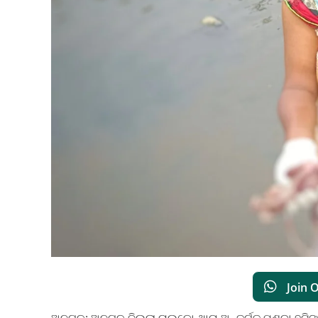
Join 
ଅନୁଗୁଳ: ଅନୁଗୁଳ ଜିଲ୍ଲା ନାଲକୋ ଥାନା ଅନ୍ତର୍ଗତ ମୁଣ୍ଡା ହଟ