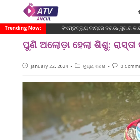
Trending Now:
ବିଏମ୍‌ଡବ୍ଲ୍ୟୁ କାର୍‌ରେ ବ୍ରାଉନ୍‌ସୁଗାର 
ପୁଣି ଅଲୋଡ଼ା ହେଲା ଶିଶୁ: ରାସ
January 22, 2024
ମୁଖ୍ୟ ଖବର
0 Comm