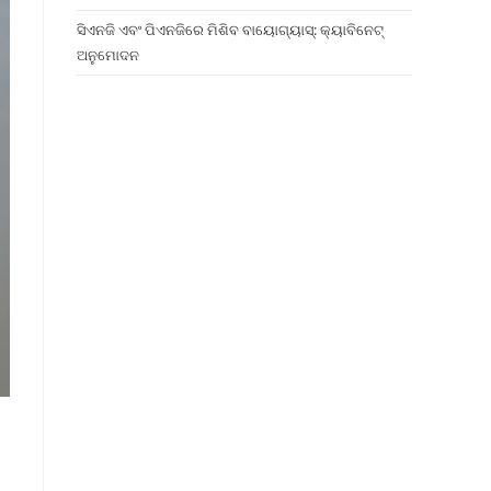
ସିଏନଜି ଏବଂ ପିଏନଜିରେ ମିଶିବ ବାୟୋଗ୍ୟାସ୍: କ୍ୟାବିନେଟ୍
ଅନୁମୋଦନ