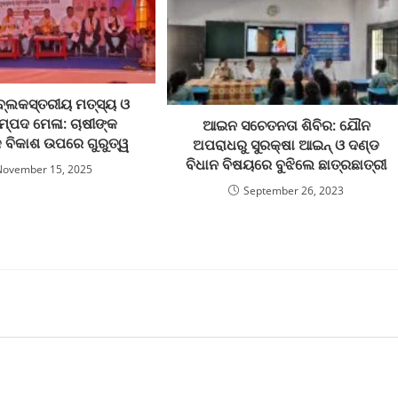
 ବ୍ଲକସ୍ତରୀୟ ମତ୍ସ୍ୟ ଓ
ସମ୍ପଦ ମେଳା: ଚାଷୀଙ୍କ
ଆଇନ ସଚେତନତା ଶିବିର: ଯୌନ
କ ବିକାଶ ଉପରେ ଗୁରୁତ୍ୱ
ଅପରାଧରୁ ସୁରକ୍ଷା ଆଇନ୍ ଓ ଦଣ୍ଡ
ବିଧାନ ବିଷୟରେ ବୁଝିଲେ ଛାତ୍ରଛାତ୍ରୀ
November 15, 2025
September 26, 2023