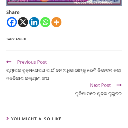
Share
TAGS
:
ANGUL
Previous Post
ବ୍ୟାପକ ବୃକ୍ଷରୋପଣ ପାଇଁ ବନ ଅଧିକାରୀଙ୍କୁ ଭେଟି ନିବେଦନ କଲା
ଜନବିକାଶ କଲ୍ୟାଣ ସଂଘ
Next Post
ଗୁଳିମାଡରେ ଯୁବକ ଗୁରୁତର
YOU MIGHT ALSO LIKE