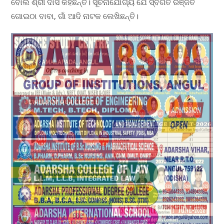
ବୋଲି ଶ୍ରୀ ଦାସ କହିଛନ୍ତି। ସୂଚନାଯୋଗ୍ୟ ଯେ ସ୍ବର୍ଗତ ରଞ୍ଜିତ
ଗୋଇଠା ବାବା, ଗାଁ ଆଦି ନାଟକ ଲେଖିଛନ୍ତି।