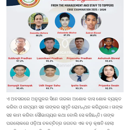
ଏ ଅବସରରେ ଅନୁଗୁଳର ସିନେ ତାରକା ଅଶୋକ ଦାସ ଶୋକ ବ୍ୟକ୍ତ
କରିବା ଓ ନାଟ୍ୟମ ସହ ତାଙ୍କର ସ୍ମୃତି ରୋମନ୍ଥନ କରିଥିଲେ।
ତାଙ୍କ
ସହ କାମ କରିବା ସୌଭାଗ୍ୟର କଥା ବୋଲି ସେ କହିଛନ୍ତି।
ତାଙ୍କ
ପରଲୋକରେ ଓଡ଼ିଆ ଚଳଚ୍ଚିତ୍ର ଜଗତର ଏକ ବଡ଼ କ୍ଷତି ହେଲା