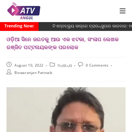
Trending Now:
ବିଏମ୍‌ଡବ୍ଲ୍ୟୁ କାର୍‌ରେ ବ୍ରାଉନ୍‌ସୁଗାର କାରବାର:
ଓଡ଼ିଆ ସିନେ ଜଗତକୁ ଆଉ ଏକ ଝଟକା, ସଂଳାପ ଲେଖକ
ରଞ୍ଜିତ ପଟ୍ଟନାୟକଙ୍କ ପରଲୋକ
August 10, 2022
ଅନ୍ୟାନ୍ୟ
0 Comments
Biswaranjan Pattnaik