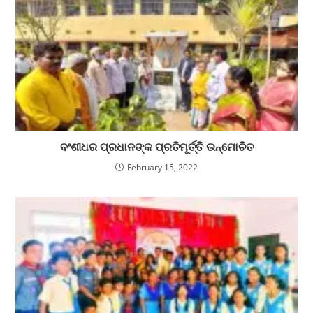
ବଂଶୀଧର ପ୍ରଧାନଙ୍କ ପ୍ରତିମୂର୍ତ୍ତି ଉନ୍ମୋଚିତ
February 15, 2022