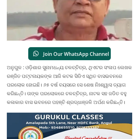
Join Our WhatsApp Channel
ଅନୁଗୁଳ : ଓଡ଼ିଶାର ସୁନାମଧନ୍ୟ ଚଳଚ୍ଚିତ୍ର, ଥିଏଟର ସଂଳାପ ଲେଖକ
ରଞ୍ଜିତ ପଟ୍ଟନାୟକଙ୍କ ଆଜି କଟକ ସିଡିଏ ସ୍ଥିତ ବାସଭବନରେ
ପରଲୋକ ହୋଇଛି। ୬୫ ବର୍ଷ ବୟସରେ ସେ ଶେଷ ନିଃଶ୍ୱାସ ତ୍ୟାଗ
କରିଛନ୍ତି। ତାଙ୍କ ପରଲୋକରେ ଚଳଚ୍ଚିତ୍ର, ନାଟକ ସହ ଜଡିତ ବହୁ
କଳାକାର ବାସ ଭବନରେ ପହଞ୍ଚି ଶ୍ରଦ୍ଧାଞ୍ଜଳି ଅର୍ପଣ କରିଛନ୍ତି।