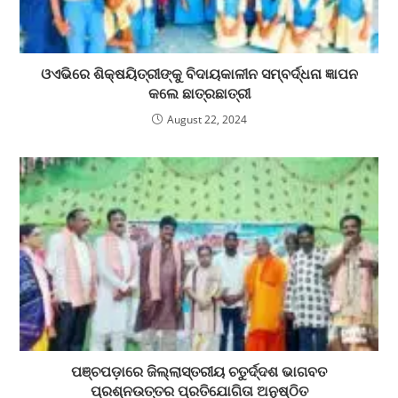
ଓଏଭିରେ ଶିକ୍ଷୟିତ୍ରୀଙ୍କୁ ବିଦାୟକାଳୀନ ସମ୍ବର୍ଦ୍ଧନା ଜ୍ଞାପନ
କଲେ ଛାତ୍ରଛାତ୍ରୀ
August 22, 2024
ପଞ୍ଚପଡ଼ାରେ ଜିଲ୍ଲାସ୍ତରୀୟ ଚତୁର୍ଦ୍ଦଶ ଭାଗବତ
ପ୍ରଶ୍ନଉତ୍ତର ପ୍ରତିଯୋଗିତା ଅନୁଷ୍ଠିତ