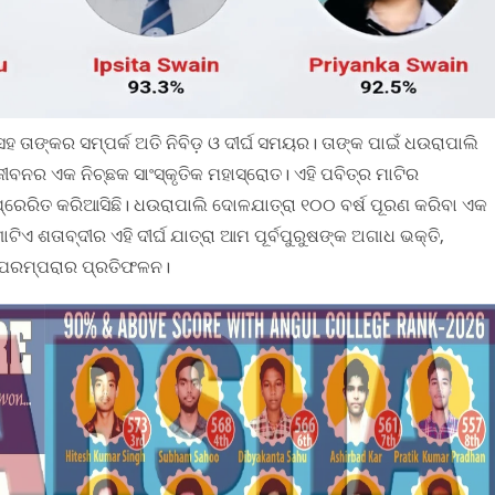
 ତାଙ୍କର ସମ୍ପର୍କ ଅତି ନିବିଡ଼ ଓ ଦୀର୍ଘ ସମୟର। ତାଙ୍କ ପାଇଁ ଧଉରାପାଲି
ବନର ଏକ ନିଚ୍ଛକ ସାଂସ୍କୃତିକ ମହାସ୍ରୋତ। ଏହି ପବିତ୍ର ମାଟିର
ପ୍ରେରିତ କରିଆସିଛି। ଧଉରାପାଲି ଦୋଳଯାତ୍ରା ୧୦୦ ବର୍ଷ ପୂରଣ କରିବା ଏକ
ଏ ଶତାବ୍ଦୀର ଏହି ଦୀର୍ଘ ଯାତ୍ରା ଆମ ପୂର୍ବପୁରୁଷଙ୍କ ଅଗାଧ ଭକ୍ତି,
ଧ ପରମ୍ପରାର ପ୍ରତିଫଳନ।