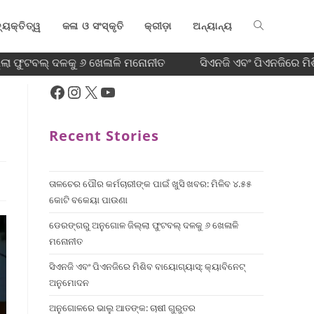
୍ୟକ୍ତିତ୍ୱ
କଳା ଓ ସଂସ୍କୃତି
କ୍ରୀଡ଼ା
ଅନ୍ୟାନ୍ୟ
ା ଫୁଟବଲ୍ ଦଳକୁ ୬ ଖେଳାଳି ମନୋନୀତ
ସିଏନଜି ଏବଂ ପିଏନଜିରେ ମିଶ
Recent Stories
ତାଳଚେର ପୌର କର୍ମଚାରୀଙ୍କ ପାଇଁ ଖୁସି ଖବର: ମିଳିବ ୪.୫୫
କୋଟି ବକେୟା ପାଉଣା
ଡେରଙ୍ଗରୁ ଅନୁଗୋଳ ଜିଲ୍ଲା ଫୁଟବଲ୍ ଦଳକୁ ୬ ଖେଳାଳି
ମନୋନୀତ
ସିଏନଜି ଏବଂ ପିଏନଜିରେ ମିଶିବ ବାୟୋଗ୍ୟାସ୍: କ୍ୟାବିନେଟ୍
ଅନୁମୋଦନ
ଅନୁଗୋଳରେ ଭାଲୁ ଆତଙ୍କ: ଚାଷୀ ଗୁରୁତର