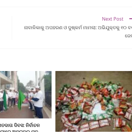
Next Post
ନାବାଳିକାକୁ ଅପହରଣ ଓ ଦୁଷ୍କର୍ମ ମାମଲା: ଅଭିଯୁକ୍ତକୁ ୧୦ ବର
ଜେ
ତଦାତା ଦିବସ: ନିର୍ବାଚନ
ିୟାରେ ଅନୁଗୁଳର ଯୁବ