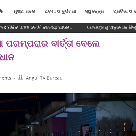
ମୁଖ୍ୟ ଖବର
ଘଟଣା ଓ ଦୁର୍ଘଟଣା
ସ୍ୱତନ୍ତ୍ର
ପ୍ରତିଭା ଓ ବ
ର: ମିଳିବ ୪.୫୫ କୋଟି ବକେୟା ପାଉଣା
ଡେରଙ୍ଗରୁ ଅନୁଗୋଳ ଜିଲ୍ଲ
ଆ ପରମ୍ପରାର ବାର୍ତ୍ତା ଦେଲେ
ରଧାନ
ments
Angul TV Bureau