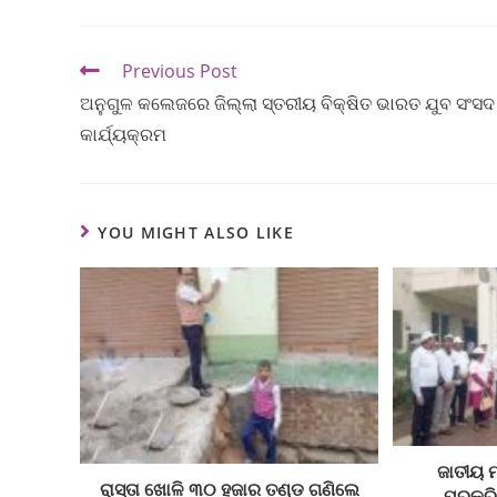
Previous Post
ଅନୁଗୁଳ କଲେଜରେ ଜିଲ୍ଲା ସ୍ତରୀୟ ବିକ୍ଷିତ ଭାରତ ଯୁବ ସଂସଦ
କାର୍ଯ୍ୟକ୍ରମ
YOU MIGHT ALSO LIKE
ଜାତୀୟ ମ
ରାସ୍ତା ଖୋଳି ୩୦ ହଜାର ତଣ୍ଡ ଗଣିଲେ
ପ୍ରକ୍ର