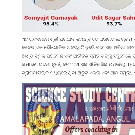
ଏହି ଅବସରରେ ଶ୍ରୀ ପ୍ରଧାନ କହିଛନ୍ତି ଯେ ଧଉରାପାଲି ଗ୍ରାମ ସହ
କେବଳ ଏକ ଭୌଗୋଳିକ ଅବସ୍ଥିତି ନୁହେଁ, ବରଂ ଏହା ଓଡ଼ିଆ ଜନଜୀ
ଆଧ୍ୟାତ୍ମିକ ପରିବେଶ ଏବଂ ଅତୀତର ସ୍ମୃତି ତାଙ୍କୁ ସବୁବେଳେ 
ସାଧାରଣ ଘଟଣା ନୁହେଁ, ବରଂ ଏହା ଏକ ଐତିହାସିକ ଉପଲବ୍ଧି। ଗୋଟି
ଗ୍ରାମବାସୀଙ୍କ ମଧ୍ୟରେ ଥିବା ଅତୁଟ ଏକତା ଏବଂ ଆମ ସମୃଦ୍