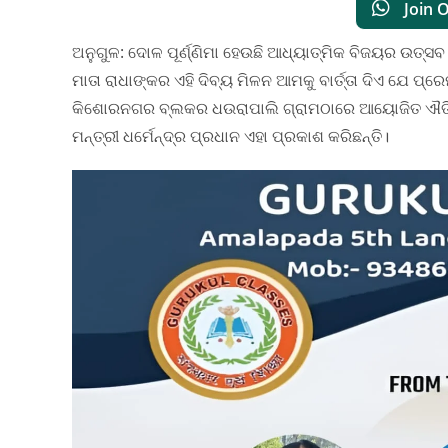
Join 
ଅନୁଗୁଳ: ଦୋଳ ପୂର୍ଣ୍ଣିମା ହେଉଛି ଆଧ୍ୟାତ୍ମିକ ବିଜୟର ଉତ୍ସବ
ମାତା ରାଧାଙ୍କର ଏହି ଦିବ୍ୟ ମିଳନ ଆମକୁ ବାର୍ତ୍ତା ଦିଏ ଯେ ପ୍ରେ
କିଶୋରନଗର ବ୍ଲକର ଧଉରାପାଲି ଗ୍ରାମଠାରେ ଆୟୋଜିତ ଐତିହାସ
ମନ୍ତ୍ରୀ ଧର୍ମେନ୍ଦ୍ର ପ୍ରଧାନ ଏହା ପ୍ରକାଶ କରିଛନ୍ତି।