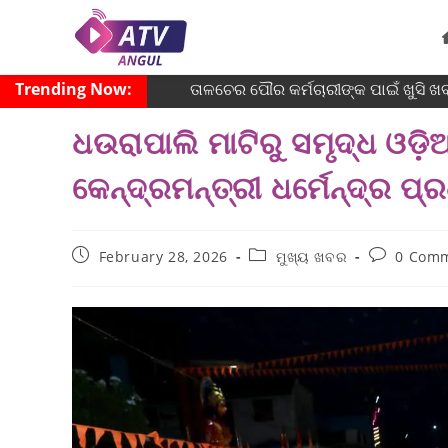
Trending Now:
ତାଳଚେର ପୌର କର୍ମଚାରୀଙ୍କ ପାଇଁ ଖୁସି ଖବ
ଧଉରାପାଲି ମାଟିରୁ ସମୃଦ୍ଧ ଓଡ଼ି
କେନ୍ଦ୍ରମନ୍ତ୍ରୀ ଧର୍ମେନ୍ଦ୍ର ପ୍
February 28, 2026
ମୁଖ୍ୟ ଖବର
0 Com