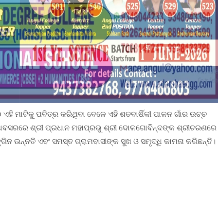
ି ମାଟିକୁ ପବିତ୍ର କରିଥିବା ବେଳେ ଏହି ଶତବାର୍ଷିକୀ ପାଳନ ଗାଁର ଉଚ୍ଚ
ଏ ଅବସରରେ ଶ୍ରୀ ପ୍ରଧାନ ମହାପ୍ରଭୁ ଶ୍ରୀ ଦୋଳଗୋବିନ୍ଦଙ୍କ ଶ୍ରୀଚରଣରେ
ିନ ଉନ୍ନତି ଏବଂ ସମସ୍ତ ଗ୍ରାମବାସୀଙ୍କ ସୁଖ ଓ ସମୃଦ୍ଧି କାମନା କରିଛନ୍ତି।