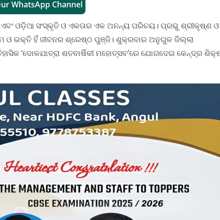
Our WhatsApp Channel
 ଏବଂ ଓଡ଼ିଆ ସଂସ୍କୃତି ଓ ଏକତାର ଏକ ଅନନ୍ୟ ପରିଚୟ। ପ୍ରଭୁ ଶ୍ରୀକୃଷ୍ଣ ଓ
ମ ଓ ଭକ୍ତି ହିଁ ଜୀବନର ଶ୍ରେଷ୍ଠ ପୁଞ୍ଜି। ଶୁକ୍ରବାର ଅନୁଗୁଳ ଜିଲ୍ଲା
ିକ ‘ଦୋଳଯାତ୍ରା ଶତବାର୍ଷିକୀ ମହୋତ୍ସବ’ରେ ଯୋଗଦେଇ କେନ୍ଦ୍ର ଶିକ୍ଷ