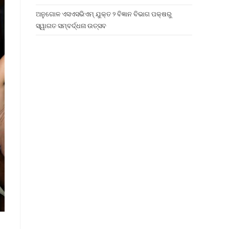
ଅନୁଗୋଳ ଏସଏସଭିଏମ୍ ଯୁକ୍ତ ୨ ବିଜ୍ଞାନ ବିଭାଗ ପକ୍ଷରୁ
ସ୍ୱାଗତ ସମ୍ବର୍ଦ୍ଧନା ଉତ୍ସବ