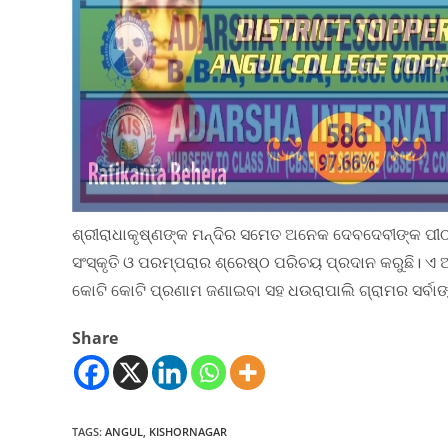
ଶ୍ରୀରାଧାକୃଷ୍ଣଙ୍କ ମନ୍ଦିର ସମେତ ଅନେକ ଦେବଦେବୀଙ୍କ ପୀଠ ଏହ
ସଂସ୍କୃତି ଓ ପରମ୍ପରାର ଶ୍ରେଷ୍ଠ ପରିଚୟ ପ୍ରଦାନ କରୁଛି। 
କୋଟି କୋଟି ପ୍ରଣାମ ଜଣାଇବା ସହ ଧଉରାପାଲି ଗ୍ରାମର ସର୍ବାଙ୍ଗ
Share
TAGS
:
ANGUL
,
KISHORNAGAR