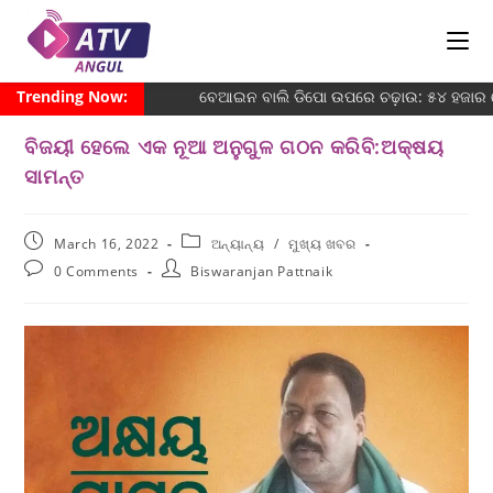
Trending Now:
ବେଆଇନ ବାଲି ଡିପୋ ଉପରେ ଚଢ଼ାଉ: ୫୪ ହଜାର ଜୋ
ବିଜୟୀ ହେଲେ ଏକ ନୂଆ ଅନୁଗୁଳ ଗଠନ କରିବି:ଅକ୍ଷୟ
ସାମନ୍ତ
March 16, 2022
ଅନ୍ୟାନ୍ୟ
/
ମୁଖ୍ୟ ଖବର
0 Comments
Biswaranjan Pattnaik