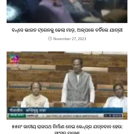
ବନ୍ଦେ ଭାରତ ଟ୍ରେନକୁ ଢେଲା ମାଡ଼, ଅଳ୍ପକେ ବର୍ତିଲେ ଯାତ୍ରୀ
November 27, 2023
୫୫ନଂ ଜାତୀୟ ରାଜପଥ ନିର୍ମାଣ ନେଇ କେନ୍ଦ୍ର ଯତ୍ନବାନ ହେଉ:
ସାଂସଦ ମହେଶ