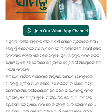
Join Our WhatsApp Channel
ଅନୁଗୁଳ: ନବୀନ ବାବୁଙ୍କ ନୀତି ଆଦର୍ଶ ମୋତେ ପ୍ରଭାବିତ କଲା।
ତେଣୁ ମୁଁ ବିଜେଡିରେ ମିଶିଲି,ଚଳିତ ପୌର ନିର୍ବାଚନରେ ବିଜୟୀ ହୋଇ
ନଗରପାଳ ହେଲେ ଏକ ସବୁଜ ସମୃଦ୍ଧ ନୂଆ ଅନୁଗୁଳ ଗଠନ କରିବି।
ସ୍ଥାନୀୟ ଏକ ହୋଟେଲରେ ସାମ୍ବାଦିକ ସମ୍ମିଳନୀ ଆୟୋଜନ କରି
ଏକଥା ପ୍ରକାଶ
କରିଛନ୍ତି ପୂର୍ବତନ ନଗରପାଳ ଅକ୍ଷୟ ସାମନ୍ତ। ସାମ୍ବାଦିକ
ମାନଙ୍କୁ ଶ୍ରୀ ସାମନ୍ତ କହିଲେ ସେ ନଗରପାଳ ହେଲେ ରାସ୍ତା
ସଫେଇର ଆଧୁନିକୀକରଣ,ସମସ୍ତ ବସ୍ତି ବାସିନ୍ଦାଙ୍କୁ ପଟ୍ଟା
ପ୍ରଦାନ, ୨୪ ଘଣ୍ଟା ଶୁଦ୍ଧ ପାନୀୟ ଜଳ ଯୋଗାଣ, ଟ୍ରାଫିକ
ବ୍ୟବସ୍ଥାରେ ସୁଧାର, ଉଠା ଦୋକାନୀଙ୍କ ପାଇଁ ଭେଣ୍ଡିଂ ଜୋନ୍
ବ୍ୟବସ୍ଥା, ବୁଲା ଗାଈଗୋରୁଙ୍କ ପାଇଁ କାଞ୍ଜିଆହୁଦା, ଟ୍ରକ୍