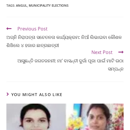
TAGS
:
ANGUL
,
MUNICIPALITY ELECTIONS
Previous Post
ଅଗ୍ନି ନିରାପତ୍ତା ସଚେତନତା କାର୍ଯ୍ୟକ୍ରମ: ନିଆଁ ଲିଭାଇବା କୌଶଳ
ଶିଖିଲେ ୪ ହଜାର ଛାତ୍ରଛାତ୍ରୀ
Next Post
ଆସୁଛନ୍ତି ଜଗତଜନନୀ: ମା’ ବାସନ୍ତୀ ଦୁର୍ଗା ପୂଜା ପାଇଁ ମାଟି ଉଠା
ସମ୍ପନ୍ନ
YOU MIGHT ALSO LIKE