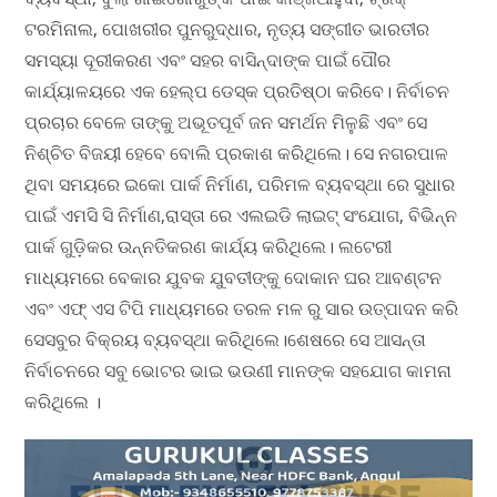
ଟରମିନାଲ, ପୋଖରୀର ପୁନରୁଦ୍ଧାର, ନୃତ୍ୟ ସଙ୍ଗୀତ ଭାରତୀର
ସମସ୍ୟା ଦୂରୀକରଣ ଏବଂ ସହର ବାସିନ୍ଦାଙ୍କ ପାଇଁ ପୌର
କାର୍ଯ୍ୟାଳୟରେ ଏକ ହେଲ୍ପ ଡେସ୍କ ପ୍ରତିଷ୍ଠା କରିବେ। ନିର୍ବାଚନ
ପ୍ରଚାର ବେଳେ ତାଙ୍କୁ ଅଭୂତପୂର୍ବ ଜନ ସମର୍ଥନ ମିଳୁଛି ଏବଂ ସେ
ନିଶ୍ଚିତ ବିଜୟୀ ହେବେ ବୋଲି ପ୍ରକାଶ କରିଥିଲେ। ସେ ନଗରପାଳ
ଥିବା ସମୟରେ ଇକୋ ପାର୍କ ନିର୍ମାଣ, ପରିମଳ ବ୍ୟବସ୍ଥା ରେ ସୁଧାର
ପାଇଁ ଏମସି ସି ନିର୍ମାଣ,ରାସ୍ତା ରେ ଏଲଇଡି ଲାଇଟ୍ ସଂଯୋଗ, ବିଭିନ୍ନ
ପାର୍କ ଗୁଡ଼ିକର ଉନ୍ନତିକରଣ କାର୍ଯ୍ୟ କରିଥିଲେ। ଲଟେରୀ
ମାଧ୍ୟମରେ ବେକାର ଯୁବକ ଯୁବତୀଙ୍କୁ ଦୋକାନ ଘର ଆବଣ୍ଟନ
ଏବଂ ଏଫ୍ ଏସ ଟିପି ମାଧ୍ୟମରେ ତରଳ ମଳ ରୁ ସାର ଉତ୍ପାଦନ କରି
ସେସବୁର ବିକ୍ରୟ ବ୍ୟବସ୍ଥା କରିଥିଲେ।ଶେଷରେ ସେ ଆସନ୍ତା
ନିର୍ବାଚନରେ ସବୁ ଭୋଟର ଭାଇ ଭଉଣୀ ମାନଙ୍କ ସହଯୋଗ କାମନା
କରିଥିଲେ ।