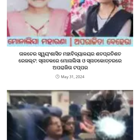
ତାଳଚେର ସ୍ୱୟଂଶାସିତ ମହାବିଦ୍ୟାଳୟର ଶତପ୍ରତିଶତ
ରେଜଲ୍ଟ: ସ୍ନାତକରେ ମୋନାଲିସା ଓ ସ୍ନାତକୋତ୍ତରରେ
ଅପରାଜିତା ଟପ୍ପର
May 31, 2024