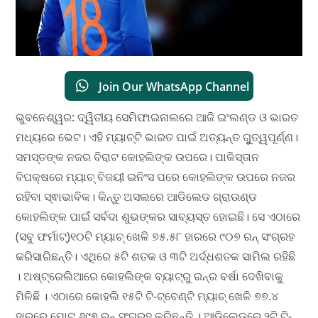
Join Our WhatsApp Channel
ଭୁବନେଶ୍ୱର: ଦ୍ୱିତୀୟ ସେମିଫାଇନାଲରେ ଆଜି ଇଂଲଣ୍ଡ ଓ ଭାରତ
ମଧ୍ୟରେ ଭେଟ। ଏହି ମ୍ୟାଚ୍‌ଟି ଭାରତ ପାଇଁ ଅତ୍ୟନ୍ତ ଗୁୁତ୍ୱପୂର୍ଣ୍ଣ।
ସମସ୍ତଙ୍କ ନଜର ବିରାଟ କୋହଲିଙ୍କ ଉପରେ। ପାକିସ୍ତାନ
ବିପକ୍ଷରେ ମ୍ୟାଚ୍ ବିଜୟୀ ଇନିଂସ ପରେ କୋହଲିଙ୍କ ଉପରେ ନଜର
ରହିବା ସ୍ଵାଭାବିକ। କିନ୍ତୁ ଅସଲରେ ଆଡିଲେଡ ଗ୍ରାଉଣ୍ଡ
କୋହଲିଙ୍କ ପାଇଁ ସର୍ବଦା ଶୁଭଙ୍କର ସାବ୍ୟସ୍ତ ହୋଇଛି। ସେ ଏଠାରେ
(ସବୁ ଫର୍ମାଟ୍)୧୦ଟି ମ୍ୟାଚ୍ ଖେଳି ୭୫.୫୮ ହାରରେ ୯୦୭ ରନ୍ ସଂଗ୍ରହ
କରିସାରିଛନ୍ତି। ଏଥିରେ ୫ଟି ଶତକ ଓ ୩ଟି ଅର୍ଦ୍ଧଶତକ ସାମିଲ ରହିଛି
। ଅଷ୍ଟ୍ରେଲିଆରେ କୋହଲିଙ୍କ ବ୍ୟାଟ୍‌ରୁ ରନ୍‌ର ବର୍ଷା ଦେଖିବାକୁ
ମିଳିଛି । ଏଠାରେ କୋହଲି ୧୫ଟି ଟି-ଟ୍ବେଣ୍ଟି ମ୍ୟାଚ୍ ଖେଳି ୭୭.୪
ହାରରେ ମୋଟ୍ ୬୯୭ ରନ୍ ସଂଗ୍ରହ କରିଛନ୍ତି । ଆଡିଲେଡ୍‌ରେ ୨ଟି ଟି-