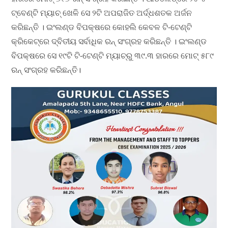
ଟ୍ବେଣ୍ଟି ମ୍ୟାଚ୍‌ ଖେଳି ସେ ୨ଟି ଅପରାଜିତ ଅର୍ଦ୍ଧଶତକ ଅର୍ଜନ‌
କରିଛନ୍ତି । ଇଂଲଣ୍ଡ ବିପକ୍ଷରେ କୋହଲି କେବଳ ଟି-ଟେଣ୍ଟି
କ୍ରିକେଟ୍‌ରେ ଦ୍ବିତୀୟ ସର୍ବାଧିକ ରନ୍ ସଂଗ୍ରହ କରିଛନ୍ତି । ଇଂଲଣ୍ଡ
ବିପକ୍ଷରେ ସେ ୧୯ଟି ଟି-ଟେଣ୍ଟି ମ୍ୟାଚ୍‌ରୁ ୩୯.୩ ହାରରେ ମୋଟ୍ ୫୮୯
ରନ୍ ସଂଗ୍ରହ କରିଛନ୍ତି।