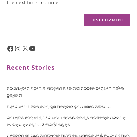
the next time I comment.
Recent Stories
ମରଣଯନ୍ତାରେ ଅନୁଗୋଳ: ପ୍ରଦୂଷଣ ଓ କୋଇଲା ପରିବହନ ବିରୋଧରେ ଗର୍ଜିଲେ
ବୁଦ୍ଧିଜୀବୀ
ଅନୁଗୋଳରେ ମହିଳାଙ୍କଠାରୁ ସୁନା ଅଳଙ୍କାର ଲୁଟ୍: ଥାନାରେ ଅଭିଯୋଗ
ଟାଟା ଷ୍ଟିଲ ଗେଟ୍ ସମ୍ମୁଖରେ ଧାରଣା ପ୍ରତ୍ୟାହୃତ: ମୃତ ଶ୍ରମିକଙ୍କ ପରିବାରକୁ
୧୭ ଲକ୍ଷ କ୍ଷତିପୂରଣ ଓ ନିଃସର୍ତ୍ତ ନିଯୁକ୍ତି
ପଞ୍ଜିକରଣ ସମୟରେ ଆଗ୍ରିଷ୍ଟାକ୍ ଆଇଡି ବାଧ୍ୟତାମୂଳକ ନୁହେଁ, ନିଶ୍ଚିନ୍ତ ହୁଅନ୍ତୁ: