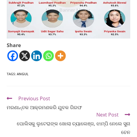
Share
TAGS
:
ANGUL
Previous Post
ମରଣାନ୍ତକ ଆକ୍ରମଣକରି ଯୁବକ ଗିରଫ
Next Post
ପୋଲିସକୁ ଲୁଟେରାଙ୍କ ଖୋଲା ଚ୍ୟାଲେଞ୍ଜ, ଝାମ୍ପି ନେଲେ ସୁନା
ଚେନ