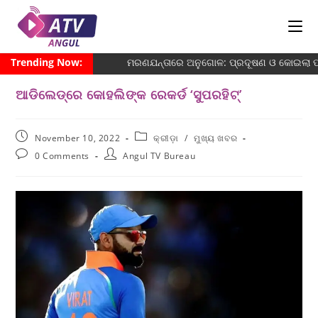
Trending Now:
ମରଣଯନ୍ତାରେ ଅନୁଗୋଳ: ପ୍ରଦୂଷଣ ଓ କୋଇଲା ପରିବ
ଆଡିଲେଡ୍‌ରେ କୋହଲିଙ୍କ ରେକର୍ଡ ‘ସୁପରହିଟ୍’
November 10, 2022
କ୍ରୀଡ଼ା
/
ମୁଖ୍ୟ ଖବର
0 Comments
Angul TV Bureau