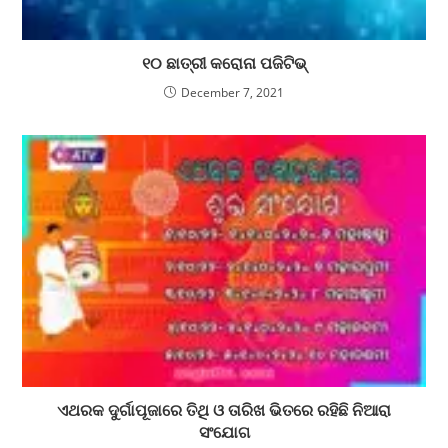
୧୦ ଛାତ୍ରୀ କରୋନା ପଜିଟିଭ୍
December 7, 2021
ଏଥରକ ଦୁର୍ଗାପୂଜାରେ ତିଥି ଓ ତାରିଖ ଭିତରେ ରହିଛି ନିଆରା
ସଂଯୋଗ