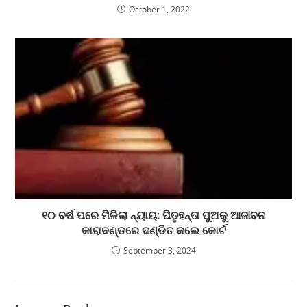
October 1, 2022
୧୦ ବର୍ଷ ପରେ ମିଳିଲା ନ୍ୟାୟ: ପିତୃହନ୍ତା ପୁଅକୁ ଆଜୀବନ
କାରାଦଣ୍ଡରେ ଦଣ୍ଡିତ କଲେ କୋର୍ଟ
September 3, 2024