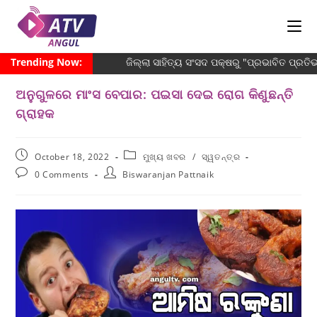
Trending Now:
ଜିଲ୍ଲା ସାହିତ୍ୟ ସଂସଦ ପକ୍ଷରୁ "ପ୍ରଭାବିତ ପ୍ର
ଅନୁଗୁଳରେ ମାଂସ ବେପାର: ପଇସା ଦେଇ ରୋଗ କିଣୁଛନ୍ତି
ଗ୍ରାହକ
October 18, 2022
ମୁଖ୍ୟ ଖବର
/
ସ୍ୱତନ୍ତ୍ର
0 Comments
Biswaranjan Pattnaik