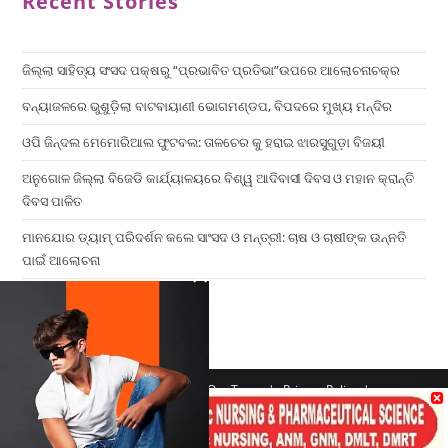
Recent Stories
ଜିଲ୍ଲା ସାହିତ୍ୟ ସଂସଦ ପକ୍ଷରୁ “ପ୍ରଭାବିତ ପ୍ରତିଭା”ଉପରେ ଆଲୋଚନାଚକ୍ର
ବନ୍ୟାଜଳରେ ଭୁଶୁଡ଼ିଲା ବାଟବାୟାଣୀ ଭୋଗମଣ୍ଡପ, ବିପଦରେ ମୁଖ୍ୟ ମନ୍ଦିର
ଓପି ଜିନ୍ଦଲ ମେମୋରିଆଲ ଫୁଟବଲ: ତାଳଚେର କୁ ହରାଇ ଝାରସୁଗୁଡ଼ା ବିଜୟୀ
ଅନୁଗୋଳ ଜିଲ୍ଲା ବିଜେଡି କାର୍ଯ୍ୟାଳୟରେ ବିଶ୍ୱ ଆଦିବାସୀ ଦିବସ ଓ ମହାନ କ୍ରାନ୍ତି
ଦିବସ ପାଳିତ
ମାନଯୋର ଡ୍ୟାମ୍ ପରିଦର୍ଶନ କଲେ ସାଂସଦ ଓ ମନ୍ତ୍ରୀ: ଚାଷ ଓ ଚାଷୀଙ୍କ ଉନ୍ନତି
ପାଇଁ ଆଲୋଚନା
×
Home
Contact us
Our Team
Privacy Policy
Terms & Conditions
Copyright 2026 - ATV Angul All Rights Reserved