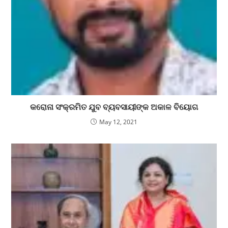
କରୋନା ସଂକ୍ରମିତ ଯୁବ ବ୍ୟବସାୟୀଙ୍କ ଅକାଳ ବିୟୋଗ
May 12, 2021