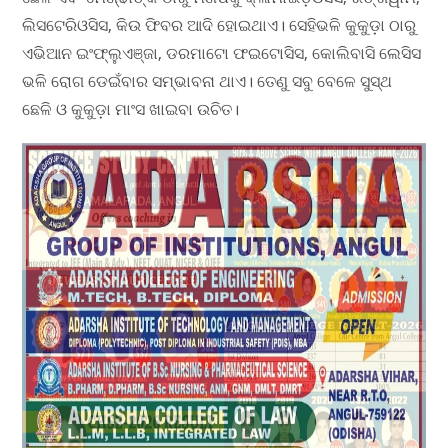
ଲିସଟେରିଓସିସ, କିଉ ଫିବର ଆଦି ହୋଇଥାଏ। ସେହିଭଳି କୁକୁଡ଼ା ଠାରୁ
ଏଭିଆନ ଇଂଫ୍ଲୁଏଞ୍ଜା, ଡରମାଟୋ ଫଇଟୋସିସ, କୋଲିବାସି ଲେସିସ
ଭଳି ରୋଗ ଡେଇଁବାର ସମ୍ଭାବନା ଥାଏ। ତେଣୁ ସବୁ ବେଳେ ସୁସ୍ଥ
ଛେଳି ଓ କୁକୁଡ଼ା ମାଂସ ଖାଇବା ଉଚିତ।