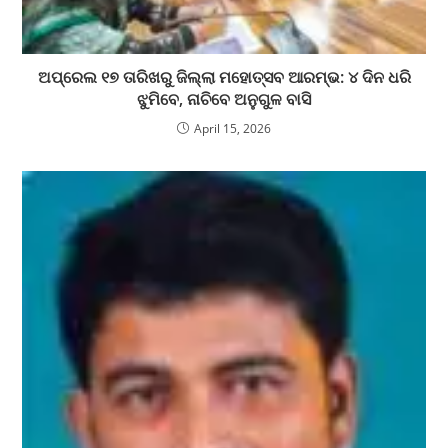
ଅପ୍ରେଲ ୧୭ ତାରିଖରୁ ଜିଲ୍ଲା ମହୋତ୍ସବ ଆରମ୍ଭ: ୪ ଦିନ ଧରି
ଝୁମିବେ, ନାଚିବେ ଅନୁଗୁଳ ବାସି
April 15, 2026