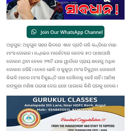
Join Our WhatsApp Channel
ଅନୁଗୁଳ: ଅନୁଗୁଳ ସହର ଭିତରେ ଏବେ ପ୍ରତି ଗଳି କନ୍ଦିରେ ମାଛ-
ମାଂସ ଦୋକାନ। ନନ୍‌ଭେଜ ମାର୍କେଟରେ କେବଳ‌ ୫୦ ପାଖାପାଖି
ଦୋକାନ ଥିବା ବେଳେ ୨୩ଟି ଯାକ ୱାର୍ଡରେ ପ୍ରାୟ ଶହେରୁ ଅଧିକ
ଦୋକାନ ରହିଛି। ତେବେ ଛେଳି ଓ କୁକୁଡ଼ା ମାଂସ ବିକୁଥିବା ଦୋକାନୀ
କିଭଳି ମାନର ମାଂସ ବିକୁଛନ୍ତି ତାହା ଦେଖିବାକୁ କେହି ନାହିଁ। ଆମିଷ
ରଙ୍କୁଣା ମଣିଷ ପଇସା ଦେଇ ଯାହା ପାଇଲେ କିଣି ଘରକୁ ନେଲେ।