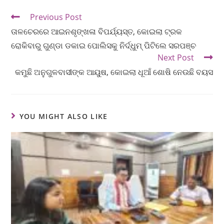
Previous Post
ତାଳଚେରରେ ଆଇନଶୃଙ୍ଖଳା ବିପର୍ଯ୍ୟସ୍ତ, କୋଇଲା ଟ୍ରକ
ରୋକିବାରୁ ଗୁଣ୍ଡା ଡକାଇ ପୋଲିସକୁ ନିର୍ଦ୍ଧୁମ୍ ପିଟିଲେ ସରପଞ୍ଚ
Next Post
କମୁଛି ଅନୁଗୁଳବାସୀଙ୍କ ଆୟୁଷ, କୋଇଲା ଧୂଆଁ ଶୋଷି ନେଉଛି ବୟସ
YOU MIGHT ALSO LIKE