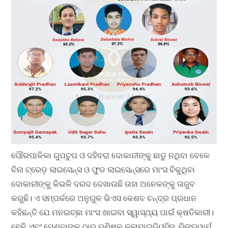
ପୌରପାଳିକା ଗୁପଚୁପ ଓ ଦହିବରା ଦୋକାନୀଙ୍କୁ ଛାଡୁ ନଥିବା ବେଳେ
ବିନା ଟ୍ରେଡ଼ ଲାଇସେନ୍ସ ଓ ଫୁଡ ଲାଇସେନ୍ସରେ ମାଂସ ବିକୁଥିବା
ଦୋକାନୀଙ୍କୁ କିଭଳି ଦରଦ ଦେଖାଉଛି ତାହା ଅନେକଙ୍କୁ ତାଜୁବ
କରୁଛି। ଏ ସମ୍ପର୍କରେ ଅନୁଗୁଳ ଭିଏସ କେଶବ ଚନ୍ଦ୍ର ପ୍ରଧାନ
କହିଛନ୍ତି ଯେ ମନଇଚ୍ଛା ମାଂସ ଖାଇବା ସ୍ୱାସ୍ଥ୍ୟ ପାଇଁ କ୍ଷତିକାରୀ।
ଛେଳି ଏବଂ ମେଣ୍ଢାଙ୍କ ଠାରୁ ମଣିଷକୁ କ୍ଳାମାଇଡ଼ିଓସିସ, ରିଙ୍ଗୱାର୍ମ,