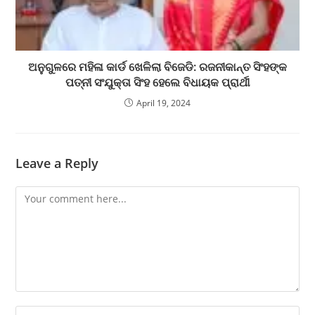
ଅନୁଗୁଳରେ ମହିଳା କାର୍ଡ ‌ଖେଳିଲା ବିଜେଡି: ରଜନୀକାନ୍ତ ସିଂହଙ୍କ
ପତ୍ନୀ ସଂଯୁକ୍ତା ସିଂହ ହେଲେ ବିଧାୟକ ପ୍ରାର୍ଥୀ
April 19, 2024
Leave a Reply