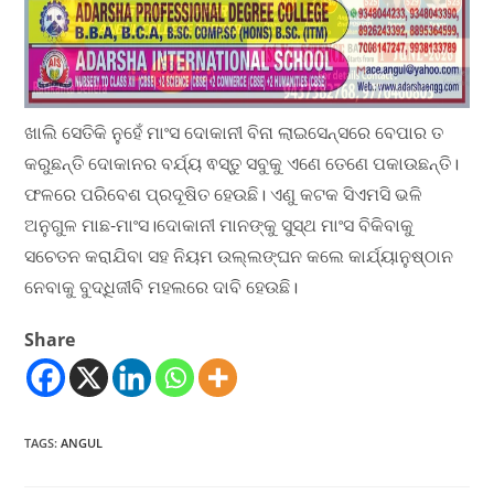
ଖାଲି ସେତିକି ନୁହେଁ ମାଂସ ଦୋକାନୀ ବିନା ଲାଇସେନ୍ସରେ ବେପାର ତ
କରୁଛନ୍ତି ଦୋକାନର ବର୍ଯ୍ୟ ଵସ୍ତୁ ସବୁକୁ ଏଣେ ତେଣେ ପକାଉଛନ୍ତି।
ଫଳରେ ପରିବେଶ ପ୍ରଦୂଷିତ ହେଉଛି। ଏଣୁ କଟକ ସିଏମସି ଭଳି
ଅନୁଗୁଳ ମାଛ-ମାଂସ।ଦୋକାନୀ ମାନଙ୍କୁ ସୁସ୍ଥ ମାଂସ ବିକିବାକୁ
ସଚେତନ କରାଯିବା ସହ ନିୟମ ଉଲ୍ଲଙ୍ଘନ କଲେ କାର୍ଯ୍ୟାନୁଷ୍ଠାନ
ନେବାକୁ ବୁଦ୍ଧିଜୀବି ମହଲରେ ଦାବି ହେଉଛି।
Share
TAGS
:
ANGUL