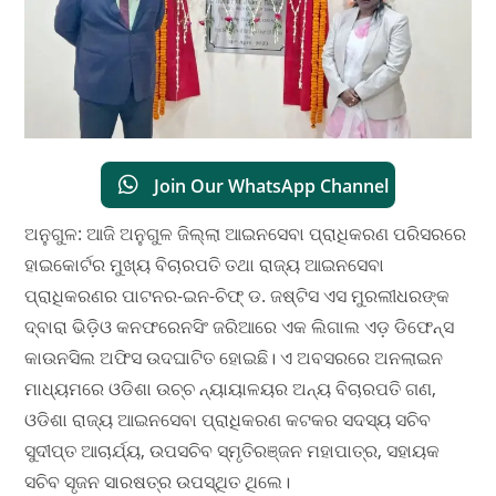
Join Our WhatsApp Channel
ଅନୁଗୁଳ: ଆଜି ଅନୁଗୁଳ ଜିଲ୍ଲା ଆଇନସେବା ପ୍ରାଧିକରଣ ପରିସରରେ
ହାଇକୋର୍ଟର ମୁଖ୍ୟ ବିଚାରପତି ତଥା ରାଜ୍ୟ ଆଇନସେବା
ପ୍ରାଧିକରଣର ପାଟନର-ଇନ-ଚିଫ୍ ଡ. ଜଷ୍ଟିସ ଏସ ମୁରଲୀଧରଙ୍କ
ଦ୍ବାରା ଭିଡ଼ିଓ କନଫରେନସିଂ ଜରିଆରେ ଏକ ଲିଗାଲ ଏଡ଼ ଡିଫେନ୍ସ
କାଉନସିଲ ଅଫିସ ଉଦଘାଟିତ ହୋଇଛି। ଏ ଅବସରରେ ଅନଲାଇନ
ମାଧ୍ୟମରେ ଓଡିଶା ଉଚ୍ଚ ନ୍ୟାୟାଳୟର ଅନ୍ୟ ବିଚାରପତି ଗଣ,
ଓଡିଶା ରାଜ୍ୟ ଆଇନସେବା ପ୍ରାଧିକରଣ କଟକର ସଦସ୍ୟ ସଚିବ
ସୁଦୀପ୍ତ ଆଚାର୍ଯ୍ୟ, ଉପସଚିବ ସ୍ମୃତିରଞ୍ଜନ ମହାପାତ୍ର, ସହାୟକ
ସଚିବ ସୃଜନ ସାରଷତ୍ର ଉପସ୍ଥିତ ଥିଲେ।