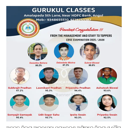
ଅନୁଗୁଳ ଜିଲ୍ଲା ଆଇନସେବା ପ୍ରାଧିକରଣ ଅଫିସରେ ଜିଲ୍ଲା ଓ ଦୌରା