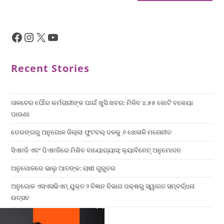
Recent Stories
ତାଳଚେର ପୌର କର୍ମଚାରୀଙ୍କ ପାଇଁ ଖୁସି ଖବର: ମିଳିବ ୪.୫୫ କୋଟି ବକେୟା
ପାଉଣା
ଡେରଙ୍ଗରୁ ଅନୁଗୋଳ ଜିଲ୍ଲା ଫୁଟବଲ୍ ଦଳକୁ ୬ ଖେଳାଳି ମନୋନୀତ
ସିଏନଜି ଏବଂ ପିଏନଜିରେ ମିଶିବ ବାୟୋଗ୍ୟାସ୍: କ୍ୟାବିନେଟ୍ ଅନୁମୋଦନ
ଅନୁଗୋଳରେ ଭାଲୁ ଆତଙ୍କ: ଚାଷୀ ଗୁରୁତର
ଅନୁଗୋଳ ଏସଏସଭିଏମ୍ ଯୁକ୍ତ ୨ ବିଜ୍ଞାନ ବିଭାଗ ପକ୍ଷରୁ ସ୍ୱାଗତ ସମ୍ବର୍ଦ୍ଧନା
ଉତ୍ସବ
×