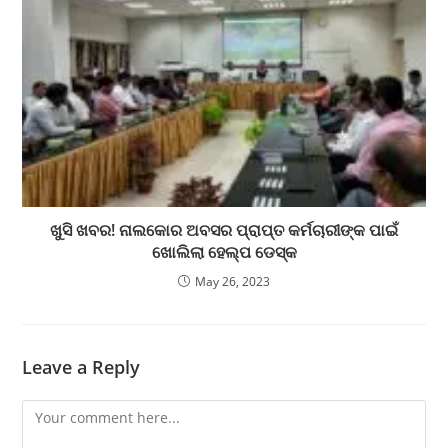
ଖୁସି ଖବର! ନାଲକୋର ଅବସର ପ୍ରାପ୍ତ କର୍ମଚାରୀଙ୍କ ପାଇଁ
ଖୋଲିଲା ହେଲ୍ପ ଡେସ୍କ
May 26, 2023
Leave a Reply