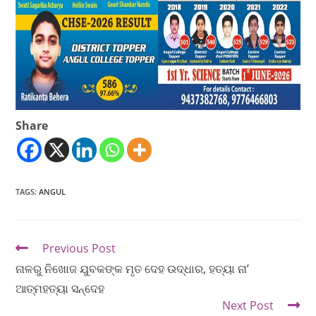
Share
TAGS
:
ANGUL
Previous Post
ନାଳରୁ ନିଖୋଜ ଯୁବକଙ୍କ ମୃତ ଦେହ ଉଦ୍ଧାର, ହତ୍ୟା ନା’
ଆତ୍ମହତ୍ୟା ସନ୍ଦେହ
Next Post