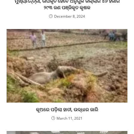
ମୁଖ୍ୟମନ୍ତ୍ରୀ, ଉପକୃତ ହେବେ ଅନୁଗୁଳ ଜିଲ୍ଲାର ୪୬ ହଜାର
୨୯୩ ଜଣ ପଞ୍ଜିକୃତ କୃଷକ
December 8, 2024
କୂଅରେ ପଡ଼ିଲା ହାତୀ, ଉଦ୍ଧାର ଜାରି
March 11, 2021