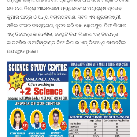
ଜଜ ତଥା ଜିଲ୍ଲା ଆଇନସେବା ପ୍ରାଧିକରଣର ଅଧ୍ୟକ୍ଷ ପ୍ରଣବ
କୁମାର ପାତ୍ର ଓ ଅନ୍ୟ ବିଚାରପତିଗଣ, ସଚିବ ଏସ ଶୁଭଲକ୍ଷ୍ମୀ,
ଓକିଲ ସଂଘର ସଦସ୍ୟଗଣ, ନୂତନ କରି ବଛା ହୋଇଥୁବା ଚିଫ ଲିଗାଲ
ଏଡ୍ ଡିଫେନ୍ସ କାଉନସିଲ, ଡେପୁଟି ଚିଫ ଲିଗାଲ ଏଡ୍ ଡିଫେନ୍ସ
କାଉନସିଲ ଓ ଆସିଷ୍ଟାଣ୍ଡ ଚିଫ ଲିଗାଲ ଏଡ୍ ଡିଫେନ୍ସ କାଉନସିଲ
ଉପସ୍ଥିତ ଥିଲେ।