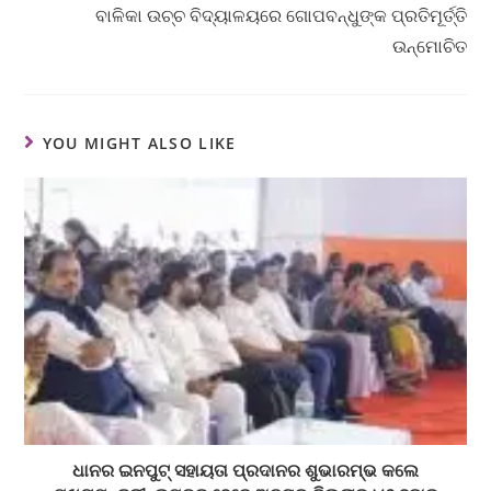
ବାଳିକା ଉଚ୍ଚ ବିଦ୍ୟାଳୟରେ ଗୋପବନ୍ଧୁଙ୍କ ପ୍ରତିମୂର୍ତ୍ତି
ଉନ୍ମୋଚିତ
YOU MIGHT ALSO LIKE
ଧାନର ଇନପୁଟ୍ ସହାୟତା ପ୍ରଦାନର ଶୁଭାରମ୍ଭ କଲେ