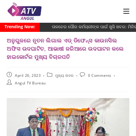
Trending Now:
ତାଳଚେର ପୌର କର୍ମଚାରୀଙ୍କ ପାଇଁ ଖୁସି ଖବର: ମିଳ
ଅନୁଗୁଳରେ ନୂତନ ଲିଗାଲ ଏଡ୍ ଡିଫେନ୍ସ କାଉନସିଲ
ଅଫିସ ଉଦଘାଟିତ, ଆଭାଷୀ ଜରିଆରେ ଉଦଘାଟନ କଲେ
ହାଇକୋର୍ଟର ମୁଖ୍ୟ ବିଚାରପତି
April 26, 2023
ମୁଖ୍ୟ ଖବର
0 Comments
Angul TV Bureau