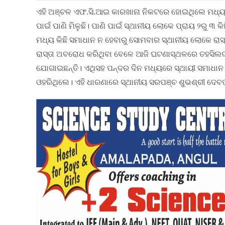
ଏହି ଅଞ୍ଚଳ ଏଫ.ସି.ଆଇ କାରଖାନା ନିକଟରେ ହୋଇଥିଲେ ମଧ୍ୟ ସ୍
ପାଇଁ ପାଣି ମିଳୁଛି। ପାଣି ପାଇଁ ସ୍ଥାନୀୟ ଲୋକେ ପ୍ରାୟ ୨ରୁ ୩ କି
ମଧ୍ୟ କିଛି ସମାଧାନ ନ ହେବାରୁ ସୋମବାର ସ୍ଥାନୀୟ ଲୋକେ ରାସ୍ତ
ରାସ୍ତା ଅବରୋଧ କରିଥିବା ବେଳେ ଆଜି ଘଟଣାସ୍ଥଳରେ ତହସିଲଦ
ଯୋଗାଇଛନ୍ତି। ଏଥିସହ ପନ୍ଦର ଦିନ ମଧ୍ୟରେ ସ୍ଥାୟୀ ସମାଧାନ 
ଓହରିଥିଲେ। ଏହି ଧାରଣାରେ ସ୍ଥାନୀୟ ସରପଞ୍ଚ ଶୁଭଶ୍ରୀ ଦେବ