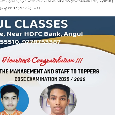
ରେ ଥିବା ମୁଣ୍ଡା ବଜାରରେ ପାଣି ସମସ୍ୟା ଉତ୍କଟ ହୋଇଛି। ଏଣୁ ସ୍ଥାନୀୟ
ସ୍ତାକୁ ଅବରୋଧ କରିଥିଲେ।