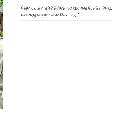
ଜିଲ୍ଲା ଯୋଜନା କମିଟି ନିର୍ବାଚନ: ୧୦ ଆସନରେ ବିଜେଡିର ବିଜୟ,
ନବୀନଙ୍କୁ ସାକ୍ଷାତ କଲେ ବିଜୟୀ ପ୍ରାର୍ଥୀ