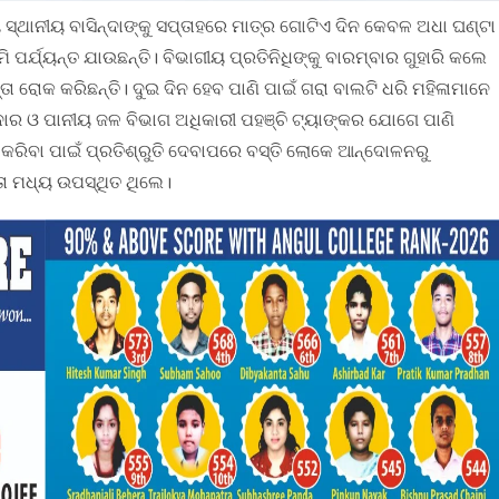
ଥାନୀୟ ବାସିନ୍ଦାଙ୍କୁ ସପ୍ତାହରେ ମାତ୍ର ଗୋଟିଏ ଦିନ କେବଳ ଅଧା ଘଣ୍ଟା
ମି ପର୍ଯ୍ୟନ୍ତ ଯାଉଛନ୍ତି। ବିଭାଗୀୟ ପ୍ରତିନିଧିଙ୍କୁ ବାରମ୍ବାର ଗୁହାରି କଲେ
ା ରୋକ କରିଛନ୍ତି। ଦୁଇ ଦିନ ହେବ ପାଣି ପାଇଁ ଗରା ବାଲଟି ଧରି ମହିଳାମାନେ
ାର ଓ ପାନୀୟ ଜଳ ବିଭାଗ ଅଧିକାରୀ ପହଞ୍ଚି ଟ୍ୟାଙ୍କର ଯୋଗେ ପାଣି
କରିବା ପାଇଁ ପ୍ରତିଶ୍ରୁତି ଦେବାପରେ ବସ୍ତି ଲୋକେ ଆନ୍ଦୋଳନରୁ
ତା ମଧ୍ୟ ଉପସ୍ଥିତ ଥିଲେ।