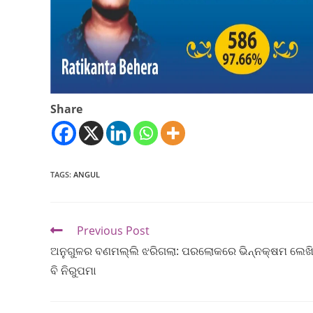
Share
TAGS
:
ANGUL
Previous Post
ଅନୁଗୁଳର ବଣମଲ୍ଲି ଝରିଗଲା: ପରଲୋକରେ ଭିନ୍ନକ୍ଷମ ଲେଖ
ବି ନିରୁପମା