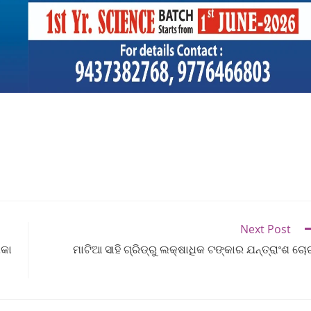
Next Post
ିକା
ମାଟିଆ ସାହି ଗ୍ରିଡ୍‌ରୁ ଲକ୍ଷାଧିକ ଟଙ୍କାର ଯନ୍ତ୍ରାଂଶ ଚୋ