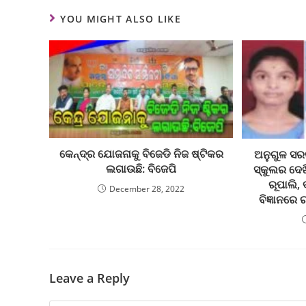
YOU MIGHT ALSO LIKE
କେନ୍ଦ୍ର ଯୋଜନାକୁ ବିଜେଡି ନିଜ ଷ୍ଟିକର
ଅନୁଗୁଳ ସର
ଲଗାଉଛି: ବିଜେପି
ସ୍କୁଲର ଦେ
ରୂପାଲି,
December 28, 2022
ବିଜ୍ଞାନରେ
Leave a Reply