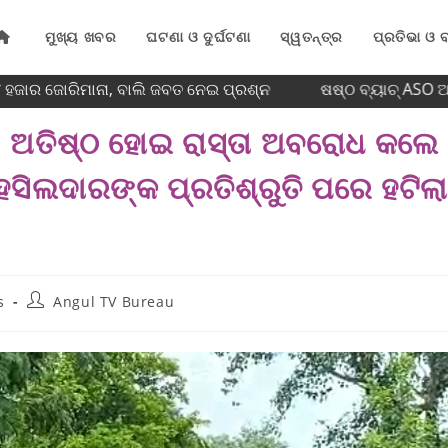
ମୁଖ୍ୟ ଖବର
ଘଟଣା ଓ ଦୁର୍ଘଟଣା
ସ୍ୱତନ୍ତ୍ର
ପ୍ରତିଭା ଓ ବ
ଜାର ଜୋରିମାନା, ବାଲି ଜବତ ନେଇ ପ୍ରଶ୍ନ
ଷଷ୍ଠ ବ୍ୟାଚ୍‌ ASO ଅଧ
ରା, ଅତିଷ୍ଠ ହୋଇ ରାସ୍ତା ଅବରୋଧ କଲେ
 ତହସିଲଦାରଙ୍କ ପ୍ରତିଶ୍ରୁତି ପରେ ହଟିଲା
s
Angul TV Bureau