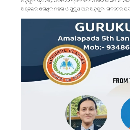
ଅନୁଗୁଳ: ସ୍ଥାନୀୟ ତାଳଚେର ବ୍ଲକ ଏଫ.ସି.ଆଇ କାରଖାନା ନିକଟ
ଅଞ୍ଚଳର ଶତାଧିକ ମହିଳା ଓ ପୁରୁଷ ଆଜି ଅନୁଗୁଳ- ତାଳଚେର ରା