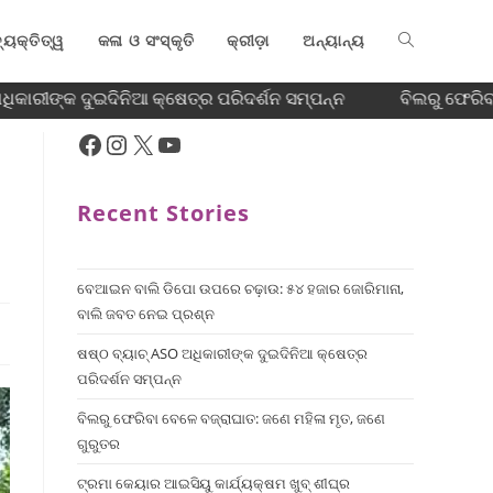
୍ୟକ୍ତିତ୍ୱ
କଳା ଓ ସଂସ୍କୃତି
କ୍ରୀଡ଼ା
ଅନ୍ୟାନ୍ୟ
ିକାରୀଙ୍କ ଦୁଇଦିନିଆ କ୍ଷେତ୍ର ପରିଦର୍ଶନ ସମ୍ପନ୍ନ
ବିଲରୁ ଫେରିବା
Recent Stories
ବେଆଇନ ବାଲି ଡିପୋ ଉପରେ ଚଢ଼ାଉ: ୫୪ ହଜାର ଜୋରିମାନା,
ବାଲି ଜବତ ନେଇ ପ୍ରଶ୍ନ
ଷଷ୍ଠ ବ୍ୟାଚ୍‌ ASO ଅଧିକାରୀଙ୍କ ଦୁଇଦିନିଆ କ୍ଷେତ୍ର
ପରିଦର୍ଶନ ସମ୍ପନ୍ନ
ବିଲରୁ ଫେରିବା ବେଳେ ବଜ୍ରାଘାତ: ଜଣେ ମହିଳା ମୃତ, ଜଣେ
ଗୁରୁତର
ଟ୍ରମା କେୟାର ଆଇସିୟୁ କାର୍ଯ୍ୟକ୍ଷମ ଖୁବ୍ ଶୀଘ୍ର