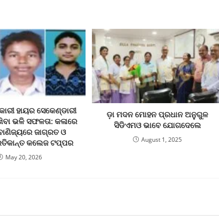
କାରୀ ହାୟର ସେକେଣ୍ଡାରୀ
ଡ଼ା ମଦନ ମୋହନ ପ୍ରଧାନ ଅନୁଗୁଳ
ଖିବା ଭଳି ସଫଳତା: କଳାରେ
ସିଡିଏମଓ ଭାବେ ଯୋଗଦେଲେ
 ବାଣିଜ୍ୟରେ ଜାଗ୍ରତ ଓ
August 1, 2025
 ରତିକାନ୍ତ କଲେଜ ଟପ୍ପର
May 20, 2026