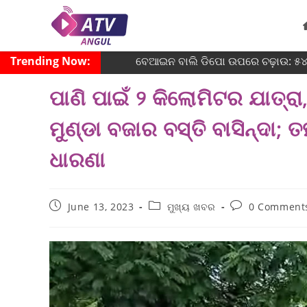
Trending Now:
ବେଆଇନ ବାଲି ଡିପୋ ଉପରେ ଚଢ଼ାଉ: ୫୪ ହ
ପାଣି ପାଇଁ ୨ କିଲୋମିଟର ଯାତ୍
ମୁଣ୍ଡା ବଜାର ବସ୍ତି ବାସିନ୍ଦା;
ଧାରଣା
June 13, 2023
ମୁଖ୍ୟ ଖବର
0 Comment