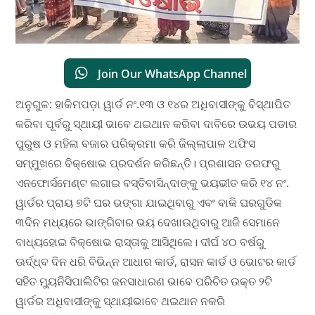
Join Our WhatsApp Channel
ଅନୁଗୁଳ: ହାକିମପଡ଼ା ୱାର୍ଡ ନଂ.୧୩ ଓ ୧୪ର ଅଧିବାସୀଙ୍କୁ ବିସ୍ଥାପିତ
କରିବା ପୂର୍ବରୁ ସ୍ଥାୟୀ ଭାବେ ଥଇଥାନ କରିବା ଦାବିରେ ଉଭୟ ପଡାର
ପୁରୁଷ ଓ ମହିଳା ବଜାର ପରିକ୍ରମା କରି ଜିଲ୍ଲାପାଳ ଅଫିସ
ସମ୍ମୁଖରେ ବିକ୍ଷୋଭ ପ୍ରଦର୍ଶନ କରିଛନ୍ତି। ପ୍ରଶାସନ ତରଫରୁ
ଏନଫୋର୍ସମେଣ୍ଟ ଲଗାଇ ବସ୍ତିବାସିନ୍ଦାଙ୍କୁ ଭୟଭୀତ କରି ୧୪ ନଂ.
ୱାର୍ଡର ପ୍ରାୟ ୭ଟି ଘର ଭଙ୍ଗା ଯାଇଥିବାରୁ ଏବଂ ବାକି ଘରଗୁଡିକ
୩ଦିନ ମଧ୍ୟରେ ଭାଙ୍ଗିବାର ଭୟ ଦେଖାଉଥିବାରୁ ଆଜି ସେମାନେ
ବାଧ୍ୟହୋଇ ବିକ୍ଷୋଭ ରାସ୍ତାକୁ ଆସିଥିଲେ। ଦୀର୍ଘ ୪୦ ବର୍ଷରୁ
ଊର୍ଦ୍ଧ୍ବ ଦିନ ଧରି ବିଭିନ୍ନ ଆଧାର କାର୍ଡ, ରାସନ କାର୍ଡ ଓ ଭୋଟର କାର୍ଡ
ସହିତ ମ୍ୟୁନିସିପାଲିଟିର ଜନସାଧାରଣ ଭାବେ ପରିଚିତ ଉକ୍ତ ୨ଟି
ୱାର୍ଡର ଅଧିବାସୀଙ୍କୁ ସ୍ଥାୟୀଭାବେ ଥଇଥାନ ନକରି