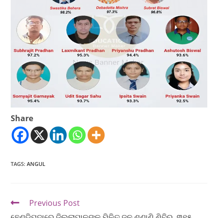
Share
TAGS
:
ANGUL
Previous Post
ଛେଣ୍ଡିପଦାରେ ଜିଲ୍ଲାପାଳଙ୍କ ମିଳିତ ଜନ ଶୁଣାଣି ଶିବିର, ୩୧୫