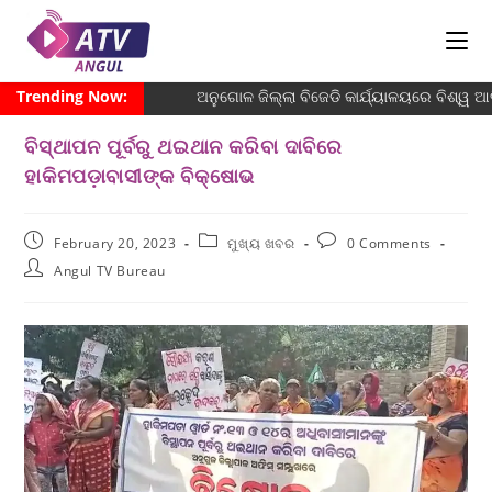
Trending Now:
ଅନୁଗୋଳ ଜିଲ୍ଲା ବିଜେଡି କାର୍ଯ୍ୟାଳୟରେ ବିଶ୍ୱ ଆଦି
ବିସ୍ଥାପନ ପୂର୍ବରୁ ଥଇଥାନ କରିବା ଦାବିରେ
ହାକିମପଡ଼ାବାସୀଙ୍କ ବିକ୍ଷୋଭ
February 20, 2023
ମୁଖ୍ୟ ଖବର
0 Comments
Angul TV Bureau