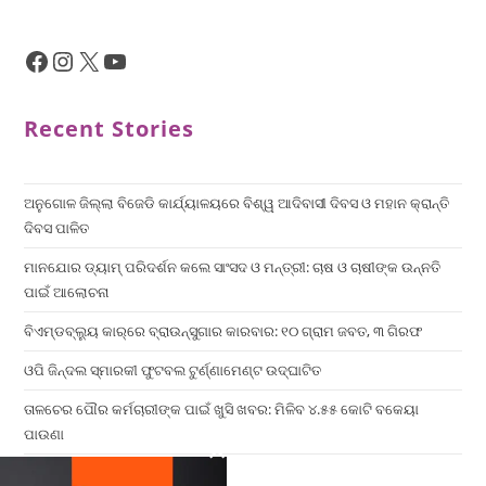
Recent Stories
ଅନୁଗୋଳ ଜିଲ୍ଲା ବିଜେଡି କାର୍ଯ୍ୟାଳୟରେ ବିଶ୍ୱ ଆଦିବାସୀ ଦିବସ ଓ ମହାନ କ୍ରାନ୍ତି
ଦିବସ ପାଳିତ
ମାନଯୋର ଡ୍ୟାମ୍ ପରିଦର୍ଶନ କଲେ ସାଂସଦ ଓ ମନ୍ତ୍ରୀ: ଚାଷ ଓ ଚାଷୀଙ୍କ ଉନ୍ନତି
ପାଇଁ ଆଲୋଚନା
ବିଏମ୍‌ଡବ୍ଲ୍ୟୁ କାର୍‌ରେ ବ୍ରାଉନ୍‌ସୁଗାର କାରବାର: ୧୦ ଗ୍ରାମ ଜବତ, ୩ ଗିରଫ
ଓପି ଜିନ୍ଦଲ ସ୍ମାରକୀ ଫୁଟବଲ ଟୁର୍ଣ୍ଣାମେଣ୍ଟ ଉଦ୍ଘାଟିତ
ତାଳଚେର ପୌର କର୍ମଚାରୀଙ୍କ ପାଇଁ ଖୁସି ଖବର: ମିଳିବ ୪.୫୫ କୋଟି ବକେୟା
ପାଉଣା
×