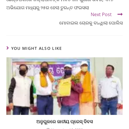
ଅଭିଯୋଗ ମଧ୍ୟରୁ ୨୫ର ହେଲା ତୁରନ୍ତ ଫଇସଲା
Next Post
ମୋବାଇଲ ଚୋରକୁ ବାନ୍ଧିଲା ପୋଲିସ
YOU MIGHT ALSO LIKE
ଅନୁଗୁଳରେ ଜାତୀୟ ପ୍ରେସ୍‌ ଦିବସ