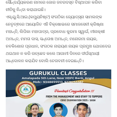
ସୌନ୍ଦର୍ଯ୍ୟକରଣ ନାମରେ ଜୋର ଜବରଦସ୍ତ ବିସ୍ଥାପନ କରିବା
ନୀତିକୁ ନିନ୍ଦା କରାଯାଇଛି।
ଏସ୍.ୟୁ.ସି.ଆଇ.(କମ୍ୟୁନିଷ୍ଟ) ସଂଗଠିକା ଜ୍ୟୋତ୍ସ୍ନା ସାମଲଙ୍କ
ନେତୃତ୍ଵରେ ଆୟୋଜିତ ଏହି ବିକ୍ଷୋଭରେ ସମାଜସେବୀ କ୍ରିଷ୍ଣା
ମହାନ୍ତି, ଲିପିକା ମହାପାତ୍ର, ପ୍ରବୋଧ କୁରମା ସ୍ୱାଇଁ, ମୀନାକ୍ଷୀ
ଅମାନ୍ତ, ମମତା ଦାସ, ସନ୍ତୋଷ ଅମାନ୍ତ, ମନୋରମା ନାୟକ,
ନବକିଶୋର ପ୍ରଧାନ, ସଂଗଠକ ନାରାୟଣ ନାୟକ ପ୍ରମୁଖ ଯୋଗଦେଇ
ଥଇଥାନ ନ କରି ଉଚ୍ଛେଦ କଲେ ଆଗାମୀ ଦିନରେ ଦୀର୍ଘସ୍ଥାୟୀ
ଆନ୍ଦୋଳନ କରାଯିବ ବୋଲି ଚେତାବନୀ ଦେଇଛନ୍ତି।