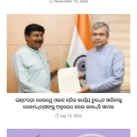
November 16, 2020
ଘଣ୍ଟପଡ଼ା ରେଲୱେ ଓଭର ବ୍ରିଜ କାର୍ଯ୍ୟ ତୁରନ୍ତ ସାରିବାକୁ
ରେଳମନ୍ତ୍ରୀଙ୍କୁ ଅନୁରୋଧ କଲେ କାଳନ୍ଦି ସାମଲ
July 13, 2023