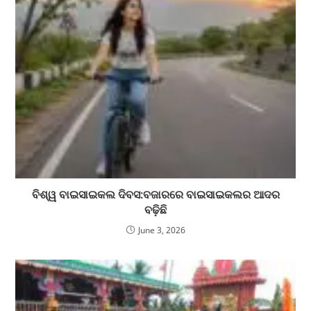
ବିଶ୍ୱ ବାଇସାଇକଲ ଦିବସ:ବଜାରରେ ବାଇସାଇକଲର ଆଦର
ବଢ଼ିଛି
June 3, 2026