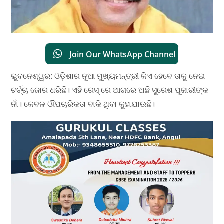
Join Our WhatsApp Channel
ଭୁବନେଶ୍ୱର: ଓଡ଼ିଶାର ନୂଆ ମୁଖ୍ୟମନ୍ତ୍ରୀ କିଏ ହେବେ ତାକୁ ନେଇ
ଚର୍ଚ୍ଚା ଜୋର ଧରିଛି। ଏହି ରେସ୍ ରେ ଆଗରେ ଅଛି ସୁରେଶ ପୂଜାରୀଙ୍କ
ନାଁ। କେବଳ ଔପଚାରିକତା ବାକି ଥିବା କୁହାଯାଉଛି।