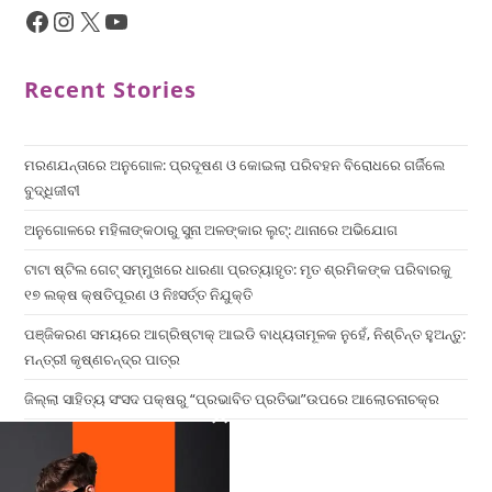
Recent Stories
ମରଣଯନ୍ତାରେ ଅନୁଗୋଳ: ପ୍ରଦୂଷଣ ଓ କୋଇଲା ପରିବହନ ବିରୋଧରେ ଗର୍ଜିଲେ
ବୁଦ୍ଧିଜୀବୀ
ଅନୁଗୋଳରେ ମହିଳାଙ୍କଠାରୁ ସୁନା ଅଳଙ୍କାର ଲୁଟ୍: ଥାନାରେ ଅଭିଯୋଗ
ଟାଟା ଷ୍ଟିଲ ଗେଟ୍ ସମ୍ମୁଖରେ ଧାରଣା ପ୍ରତ୍ୟାହୃତ: ମୃତ ଶ୍ରମିକଙ୍କ ପରିବାରକୁ
୧୭ ଲକ୍ଷ କ୍ଷତିପୂରଣ ଓ ନିଃସର୍ତ୍ତ ନିଯୁକ୍ତି
ପଞ୍ଜିକରଣ ସମୟରେ ଆଗ୍ରିଷ୍ଟାକ୍ ଆଇଡି ବାଧ୍ୟତାମୂଳକ ନୁହେଁ, ନିଶ୍ଚିନ୍ତ ହୁଅନ୍ତୁ:
ମନ୍ତ୍ରୀ କୃଷ୍ଣଚନ୍ଦ୍ର ପାତ୍ର
ଜିଲ୍ଲା ସାହିତ୍ୟ ସଂସଦ ପକ୍ଷରୁ “ପ୍ରଭାବିତ ପ୍ରତିଭା”ଉପରେ ଆଲୋଚନାଚକ୍ର
×