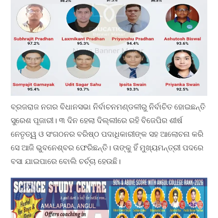
ବ୍ରଜରାଜ ନଗର ବିଧାନସଭା ନିର୍ବାଚନମଣ୍ଡଳୀରୁ ନିର୍ବାଚିତ ହୋଇଛନ୍ତି
ସୁରେଶ ପୂଜାରୀ। ୩ ଦିନ ହେଲା ଦିଲ୍ଲୀରେ ରହି ବିଜେପିର ଶୀର୍ଷ
ନେତୃତ୍ୱ ଓ ସଂଗଠନର ବରିଷ୍ଠ ପଦାଧିକାରୀଙ୍କ ସହ ଆଲୋଚନା କରି
ସେ ଆଜି ଭୁବନେଶ୍ବର ଫେରିଛନ୍ତି। ତାଙ୍କୁ ହିଁ ମୁଖ୍ୟମନ୍ତ୍ରୀ ପଦରେ
ବସା ଯାଇପାରେ ବୋଲି ଚର୍ଚ୍ଚା ହେଉଛି।