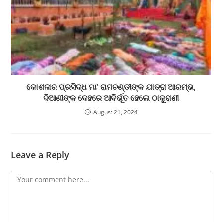
କୋଶଳାର ପ୍ରସିଦ୍ଧ ମା’ ରାମଚଣ୍ଡୀଙ୍କ ଯାତ୍ରା ଆରମ୍ଭ,
ଦିଆଣୀଙ୍କ ଦେହରେ ଆବିର୍ଭୂତ ହେଲେ ଠାକୁରାଣୀ
August 21, 2024
Leave a Reply