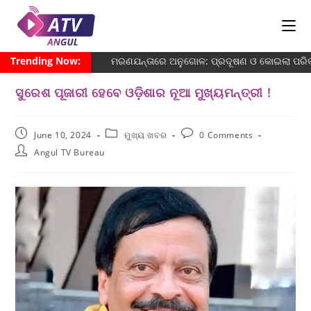
Trending Now:
ମରଣଯନ୍ତାରେ ଅନୁଗୋଳ: ପ୍ରଦୂଷଣ ଓ କୋଇଲା ପରିବହନ 
ସୁରେଶ ପୂଜାରୀ ହେବେ ଓଡ଼ିଶାର ନୂଆ ମୁଖ୍ୟମନ୍ତ୍ରୀ !
June 10, 2024
ମୁଖ୍ୟ ଖବର
0 Comments
Angul TV Bureau