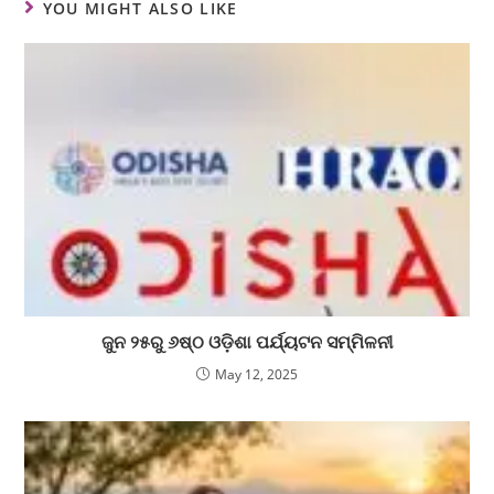
YOU MIGHT ALSO LIKE
ଜୁନ ୨୫ରୁ ୬ଷ୍ଠ ଓଡ଼ିଶା ପର୍ଯ୍ୟଟନ ସମ୍ମିଳନୀ
May 12, 2025