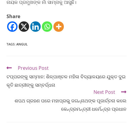
ନାୟକ ପ୍ରମୁଖଙ୍କ ନାଁ ସାମ୍ନାକୁ ଆସୁଛି।
Share
TAGS
:
ANGUL
Previous Post
ଟପ୍ପରଙ୍କୁ ସମ୍ମାନ: ଶିଳ୍ପାଞ୍ଚଳ ମହିଳା ବିଦ୍ୟାଳୟରେ ଯୁକ୍ତ ଦୁଇ
କୃତି ଛାତ୍ରୀଙ୍କୁ ସମ୍ବର୍ଦ୍ଧନା
Next Post
ଶପଥ ଗ୍ରହଣ ପରେ ମହାପ୍ରଭୁ ଜଗନ୍ନାଥଙ୍କ ପୂଜାର୍ଚ୍ଚନା କଲେ
କେନ୍ଦ୍ରମନ୍ତ୍ରୀ ଧର୍ମେନ୍ଦ୍ର ପ୍ରଧାନ