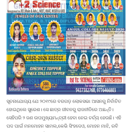
ସୂଚନାଯୋଗ୍ୟ ଯେ ୨୦୧୯ରେ ବରଗଡ଼ ଲୋକସଭା ଆସନରୁ ନିର୍ବାଚିତ
ହୋଇଥିଲେ ସୁରେଶ। ସେ ଛାତ୍ର ଜୀବନରୁ ରାଜନୀତିରେ ଅଛନ୍ତି।
ସେହିପରି ୨ ଜଣ ଉପମୁଖ୍ୟମନ୍ତ୍ରୀ ହେବା ନେଇ ଚର୍ଚ୍ଚା ହେଉଛି। ଏହି
ପଦ ପାଇଁ ମନମୋହନ ସାମଲ,କେଭି ସିଂହଦେଓ, ମୋହନ ମାଝି, ରବି