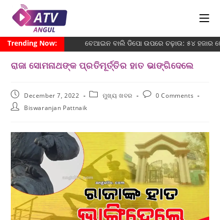
Trending Now:
ବେଆଇନ ବାଲି ଡିପୋ ଉପରେ ଚଢ଼ାଉ: ୫୪ ହଜାର ଜୋର
ରାଜା ସୋମନାଥଙ୍କ ପ୍ରତିମୂର୍ତ୍ତିର ହାତ ଭାଙ୍ଗିଦେଲେ
December 7, 2022
ମୁଖ୍ୟ ଖବର
0 Comments
Biswaranjan Pattnaik