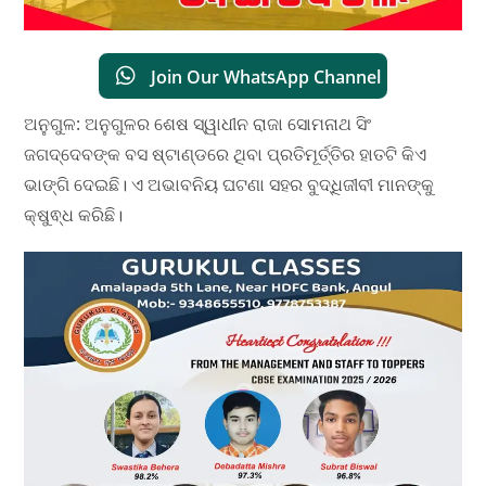
Join Our WhatsApp Channel
ଅନୁଗୁଳ: ଅନୁଗୁଳର ଶେଷ ସ୍ୱାଧୀନ ରାଜା ସୋମନାଥ ସିଂ
ଜଗଦ୍ଦେବଙ୍କ ବସ ଷ୍ଟାଣ୍ଡରେ ଥିବା ପ୍ରତିମୂର୍ତ୍ତିର ହାତଟି କିଏ
ଭାଙ୍ଗି ଦେଇଛି। ଏ ଅଭାବନିୟ ଘଟଣା ସହର ବୁଦ୍ଧିଜୀବୀ ମାନଙ୍କୁ
କ୍ଷୁଵ୍ଧ କରିଛି।