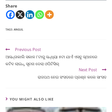
Share
TAGS
:
ANGUL
Previous Post
ଆସନ୍ତାକାଲି ସକାଳ ୮ଟାରୁ ସନ୍ଧ୍ୟା ୫ଟା ଯାଏଁ ଏସବୁ ସ୍ଥାନରେ
କଟିବ ଲାଇନ୍, ସୂଚନା ଦେଲା ଓପିଟିସିଲ୍
Next Post
ରାଜପଥ ନେଇ ସଂସଦରେ ପ୍ରଶ୍ନ କଲେ ସାଂସଦ
YOU MIGHT ALSO LIKE