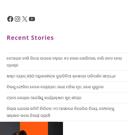
Recent Stories
ବେଆଇନ ବାଲି ଡିପୋ ଉପରେ ଚଢ଼ାଉ: ୫୪ ହଜାର ଜୋରିମାନା, ବାଲି ଜବତ ନେଇ
ପ୍ରଶ୍ନ
ଷଷ୍ଠ ବ୍ୟାଚ୍‌ ASO ଅଧିକାରୀଙ୍କ ଦୁଇଦିନିଆ କ୍ଷେତ୍ର ପରିଦର୍ଶନ ସମ୍ପନ୍ନ
ବିଲରୁ ଫେରିବା ବେଳେ ବଜ୍ରାଘାତ: ଜଣେ ମହିଳା ମୃତ, ଜଣେ ଗୁରୁତର
ଟ୍ରମା କେୟାର ଆଇସିୟୁ କାର୍ଯ୍ୟକ୍ଷମ ଖୁବ୍ ଶୀଘ୍ର
ଜିଲ୍ଲା ଯୋଜନା କମିଟି ନିର୍ବାଚନ: ୧୦ ଆସନରେ ବିଜେଡିର ବିଜୟ, ନବୀନଙ୍କୁ
ସାକ୍ଷାତ କଲେ ବିଜୟୀ ପ୍ରାର୍ଥୀ
×