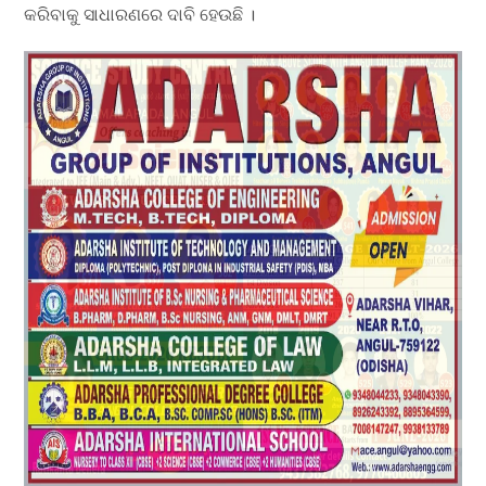
କରିବାକୁ ସାଧାରଣରେ ଦାବି ହେଉଛି ।