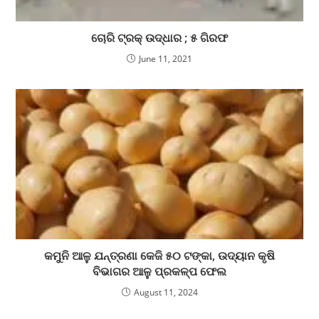
ଚୋରି ଟ୍ରକ୍ ଉଦ୍ଧାର ; ୫ ଗିରଫ
June 11, 2021
କମୁନି ଆଳୁ ଯନ୍ତ୍ରଣା କେଜି ୫୦ ଟଙ୍କା, ଉଦ୍ୟାନ କୃଷି
ବିଭାଗର ଆଳୁ ପ୍ରକଳ୍ପ ଫେଲ
August 11, 2024