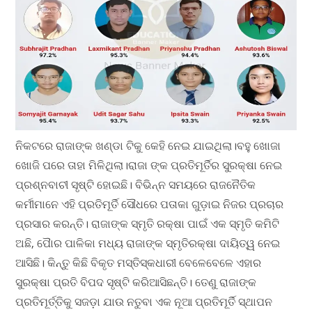
ନିକଟରେ ରାଜାଙ୍କ ଖଣ୍ଡା ଟିକୁ କେହି ନେଇ ଯାଇଥିଲା।ବହୁ ଖୋଜା
ଖୋଜି ପରେ ତାହା ମିଳିଥିଲା।ରାଜା ଙ୍କ ପ୍ରତିମୂର୍ତିର ସୁରକ୍ଷା ନେଇ
ପ୍ରଶ୍ନବାଚୀ ସୃଷ୍ଟି ହୋଇଛି। ବିଭିନ୍ନ ସମୟରେ ରାଜନୈତିକ
କର୍ମୀମାନେ ଏହି ପ୍ରତିମୂର୍ତି ସୌଧରେ ପତାକା ଗୁଡ଼ାଇ ନିଜର ପ୍ରଚାର
ପ୍ରସାର କରନ୍ତି। ରାଜାଙ୍କ ସ୍ମୃତି ରକ୍ଷା ପାଇଁ ଏକ ସ୍ମୃତି କମିଟି
ଅଛି, ପୋୖର ପାଳିକା ମଧ୍ୟ ରାଜାଙ୍କ ସ୍ମୃତିରକ୍ଷା ଦାୟିତ୍ୱ ନେଇ
ଆସିଛି। କିନ୍ତୁ କିଛି ବିକୃତ ମସ୍ତିସ୍କଧାରୀ ବେଳେବେଳେ ଏହାର
ସୁରକ୍ଷା ପ୍ରତି ବିପଦ ସୃଷ୍ଟି କରିଆସିଛନ୍ତି। ତେଣୁ ରାଜାଙ୍କ
ପ୍ରତିମୂର୍ତ୍ତିକୁ ସଜଡ଼ା ଯାଉ ନତୁବା ଏକ ନୂଆ ପ୍ରତିମୂର୍ତି ସ୍ଥାପନ