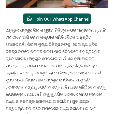
Join Our WhatsApp Channel
ଅନୁଗୁଳ: ଅନୁଗୁଳ ଜିଲ୍ଲା ମୁଖ୍ୟ ଚିକିତ୍ସାଳୟର ଏନ୍‌ଏଚ୍‌ଏମ୍ ଟ୍ରେନିଂ
ହଲ ଠାରେ ଆଜି ରୋଗୀ କଲ୍ୟାଣ ସମିତି ବୈଠକ ଅନୁଷ୍ଠିତ
ହୋଯାଇଅଛି। ଜିଲ୍ଲା ମୁଖ୍ୟ ଚିକିତ୍ସାଳୟକୁ ଏକ ଅତ୍ୟାଧୁନିକ
ଚିକିତ୍ସାଳୟରେ ପରିଣତ କରିବା ପାଇଁ ବୈଠକରେ ବହୁ ପ୍ରସ୍ତାବ
ଗୃହିତ ହୋଇଛି। ଅନୁଗୁଳ ମେଡିକାଲ ପାଇଁ ଏକ ନୂଆ ଅଲ୍ଟ୍ରା
ସାଉଣ୍ଡ କମ୍ ଇକୋ ମେସିନ କିଣାଯିବ। ପ୍ରସୂତୀଙ୍କ ଛଡା ହୃଦ
ରୋଗୀମାନେ ଏଥରୁ ଉପକୃତ ହେବେ। ଡିଏମ୍ଏଫ୍ ଫଣ୍ଡରେ ଯେଉଁ
ସୁପର ସ୍ପେସଲିଷ୍ଟ ମାନେ ଅନୁଗୁଳ ମେଡିକାଲ ଆସୁଛନ୍ତି
ସେମାନଙ୍କ ମଧ୍ୟରୁ ଯେଉଁ ମାନଙ୍କର ଡିମାଣ୍ଡ ରହିଛି ସେମାନଙ୍କୁ
ଉପରବେଳା ରୋଗୀ ଦେଖିବାକୁ କୁହାଯିବ।ସେମାନେ ସମୟ ନଦେଲେ
ଅନ୍ୟ ଡାକ୍ତରଙ୍କୁ ଯୋଗାଯୋଗ କରାଯିବ। ଖୁବ ଶୀଘ୍ର
ଅସ୍ଥିଶଲ୍ୟ ବିଭାଗରେ ଅପରେସନ ମଧ୍ୟ କରାଯିବ। ଇଏନ୍‌ଟି