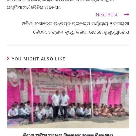
ଘଣ୍ଟିଆ ଅର୍ଥନୈତିକ ଅବରୋଧ
Next Post
ଓଡ଼ିଶା ବନାଞ୍ଚଳ ଉନ୍ନୟନ ପ୍ରକଳ୍ପ ପର୍ଯ୍ୟାୟ-୨ ସମୀକ୍ଷା
ବୈଠକ, ଜଙ୍ଗଲ ବୃଦ୍ଧି କରିବା ଉପରେ ଗୁରୁତ୍ୱାରୋପ
YOU MIGHT ALSO LIKE
ଡିଇଓ ଅଫିସ ଆଗରେ ଶିକ୍ଷକମାନଙ୍କ ବିକ୍ଷୋଭ