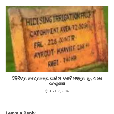
ହିଡ଼ିସିଙ୍ଗ ଜଳପ୍ରକଳ୍ପ ପାଇଁ ୨୮ କୋଟି ମଞ୍ଜୁର, ଜୁନ୍ ୧୮ରେ
ଜନଶୁଣାଣି
April 30, 2026
Leave a Reply