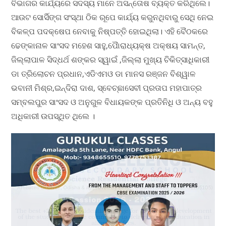
ବିଭାଗର କାର୍ଯ୍ୟରେ ସଦସ୍ୟ ମାନେ ଅସନ୍ତୋଷ ବ୍ୟକ୍ତ କରିଥିଲେ।
ଆଉଟ ସୋର୍ସିଙ୍ଗ ସଂସ୍ଥା ଠିକ ରୂପେ କାର୍ଯ୍ୟ କରୁନଥିବାରୁ ସେଥି ନେଇ
ବିକଳ୍ପ ପଦକ୍ଷେପ ନେବାକୁ ନିଷ୍ପତ୍ତି ହୋଇଥିଲା। ଏହି ବୈଠକରେ
ଢେଙ୍କାନାଳ ସାଂସଦ ମହେଶ ସାହୁ,ପୋୖରାଧ୍ୟକ୍ଷ ଅକ୍ଷୟ ସାମନ୍ତ,
ଜିଲ୍ଲାପାଳ ସିଦ୍ଧର୍ଥ ଶଙ୍କର ସ୍ୱାଇଁ ,ଜିଲ୍ଲା ମୁଖ୍ୟ ଚିକିତ୍ସାଧିକାରୀ
ଡା ତ୍ରିଲୋଚନ ପ୍ରଧାନ,ଏଡିଏମଓ ଡା ମାନସ ରଞ୍ଜନ ବିଶ୍ୱାଳ
ଭବାନୀ ମିଶ୍ର,ଇନ୍ଦିରା ଦାଶ, ସ୍ବେଚ୍ଛାସେବୀ ପ୍ରତାପ ମହାପାତ୍ର
ସମ୍ବଲପୁର ସାଂସଦ ଓ ଅନୁଗୁଳ ବିଧାୟକଙ୍କ ପ୍ରତିନିଧି ଓ ଅନ୍ୟ ବହୁ
ଅଧିକାରୀ ଉପସ୍ଥିତ ଥିଲେ ।