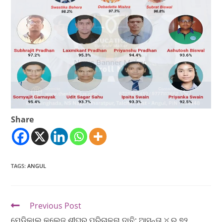
Share
TAGS
:
ANGUL
Previous Post
ମେଡିକାଲ୍ କଲେଜ୍ ଶୀଘ୍ର ପରିଚାଳନା ଦାବି: ଆସନ୍ତା ୪ ରୁ ୭୨