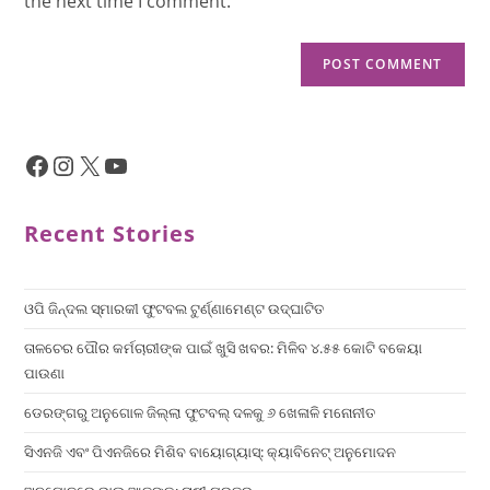
the next time I comment.
Recent Stories
ଓପି ଜିନ୍ଦଲ ସ୍ମାରକୀ ଫୁଟବଲ ଟୁର୍ଣ୍ଣାମେଣ୍ଟ ଉଦ୍ଘାଟିତ
ତାଳଚେର ପୌର କର୍ମଚାରୀଙ୍କ ପାଇଁ ଖୁସି ଖବର: ମିଳିବ ୪.୫୫ କୋଟି ବକେୟା
ପାଉଣା
ଡେରଙ୍ଗରୁ ଅନୁଗୋଳ ଜିଲ୍ଲା ଫୁଟବଲ୍ ଦଳକୁ ୬ ଖେଳାଳି ମନୋନୀତ
ସିଏନଜି ଏବଂ ପିଏନଜିରେ ମିଶିବ ବାୟୋଗ୍ୟାସ୍: କ୍ୟାବିନେଟ୍ ଅନୁମୋଦନ