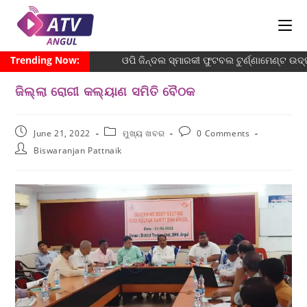
Trending Now:
ଓପି ଜିନ୍ଦଲ ସ୍ମାରକୀ ଫୁଟବଲ ଟୁର୍ଣ୍ଣାମେଣ୍ଟ ଉଦ୍
ଜିଲ୍ଲା ରୋଗୀ କଲ୍ୟାଣ ସମିତି ବୈଠକ
June 21, 2022
ମୁଖ୍ୟ ଖବର
0 Comments
Biswaranjan Pattnaik