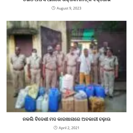
August 9, 2023
ନକଲି ବିଦେଶୀ ମଦ କାରଖାନାରେ ଅବକାରୀ ଚଢ଼ାଉ
April 2, 2021