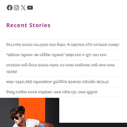
Recent Stories
ଡିପ୍ ଫେକ୍ ଉପରେ କେନ୍ଦ୍ରର କଡ଼ା ନିୟମ, ୩ ଘଣ୍ଟାରେ ହଟିବ ବେଆଇନ ପୋଷ୍ଟ
“ଚାଲିବାର ଅଧିକାର ଏକ ମୌଳିକ ଅଧିକାର” ରାସ୍ତା ହେବ ତ ଫୁଟ ପାଥ ହେବ
ବେଆଇନ ବାଲି ଡିପୋ ଉପରେ ଚଢ଼ାଉ: ୫୪ ହଜାର ଜୋରିମାନା, ବାଲି ଜବତ ନେଇ
ପ୍ରଶ୍ନ
ଷଷ୍ଠ ବ୍ୟାଚ୍‌ ASO ଅଧିକାରୀଙ୍କ ଦୁଇଦିନିଆ କ୍ଷେତ୍ର ପରିଦର୍ଶନ ସମ୍ପନ୍ନ
ବିଲରୁ ଫେରିବା ବେଳେ ବଜ୍ରାଘାତ: ଜଣେ ମହିଳା ମୃତ, ଜଣେ ଗୁରୁତର
×