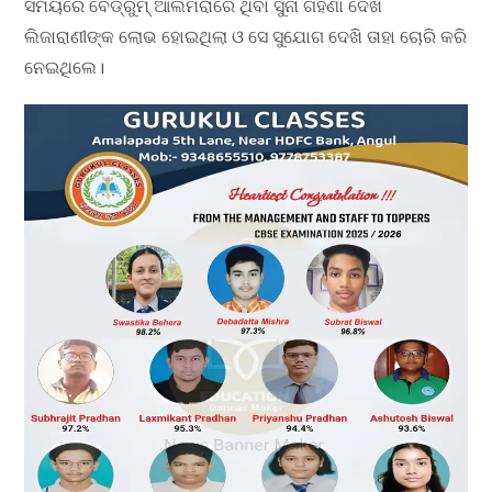
ସମୟରେ ବେଡ୍‌ରୁମ୍ ଆଲମିରାରେ ଥିବା ସୁନା ଗହଣା ଦେଖି
ଲିଜାରାଣୀଙ୍କ ଲୋଭ ହୋଇଥିଲା ଓ ସେ ସୁଯୋଗ ଦେଖି ତାହା ଚୋରି କରି
ନେଇଥିଲେ।