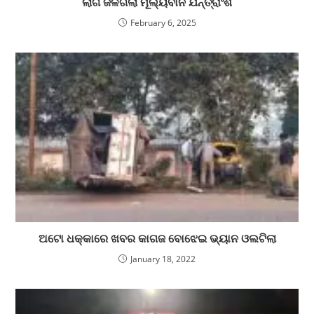
ଲାଗି ଜଳିଗଲା ମୂଲ୍ୟବାନ ଯନ୍ତ୍ରାଂଶ
February 6, 2025
ଅଟୋ ଧକ୍କାରେ ଖବର କାଗଜ ବୋଝେଇ ଭ୍ୟାନ ଓଲଟିଲା
January 18, 2022