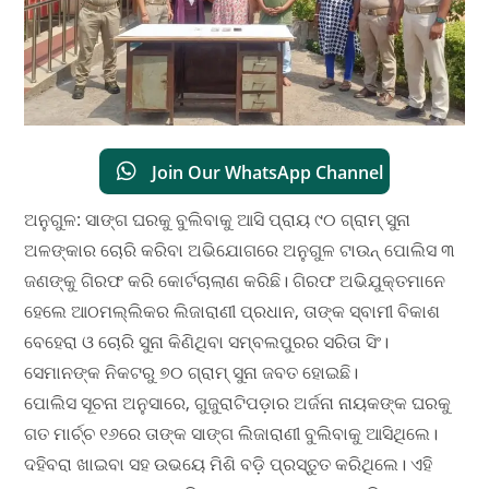
Join Our WhatsApp Channel
ଅନୁଗୁଳ: ସାଙ୍ଗ ଘରକୁ ବୁଲିବାକୁ ଆସି ପ୍ରାୟ ୯୦ ଗ୍ରାମ୍ ସୁନା
ଅଳଙ୍କାର ଚୋରି କରିବା ଅଭିଯୋଗରେ ଅନୁଗୁଳ ଟାଉନ୍ ପୋଲିସ ୩
ଜଣଙ୍କୁ ଗିରଫ କରି କୋର୍ଟଚାଲାଣ କରିଛି। ଗିରଫ ଅଭିଯୁକ୍ତମାନେ
ହେଲେ ଆଠମଲ୍ଲିକର ଲିଜାରାଣୀ ପ୍ରଧାନ, ତାଙ୍କ ସ୍ବାମୀ ବିକାଶ
ବେହେରା ଓ ଚୋରି ସୁନା କିଣିଥିବା ସମ୍ବଲପୁରର ସରିତା ସିଂ।
ସେମାନଙ୍କ ନିକଟରୁ ୭୦ ଗ୍ରାମ୍ ସୁନା ଜବତ ହୋଇଛି।
ପୋଲିସ ସୂଚନା ଅନୁସାରେ, ଗୁଜୁରାଟିପଡ଼ାର ଅର୍ଜନା ନାୟକଙ୍କ ଘରକୁ
ଗତ ମାର୍ଚ୍ଚ ୧୬ରେ ତାଙ୍କ ସାଙ୍ଗ ଲିଜାରାଣୀ ବୁଲିବାକୁ ଆସିଥିଲେ।
ଦହିବରା ଖାଇବା ସହ ଉଭୟେ ମିଶି ବଡ଼ି ପ୍ରସ୍ତୁତ କରିଥିଲେ। ଏହି