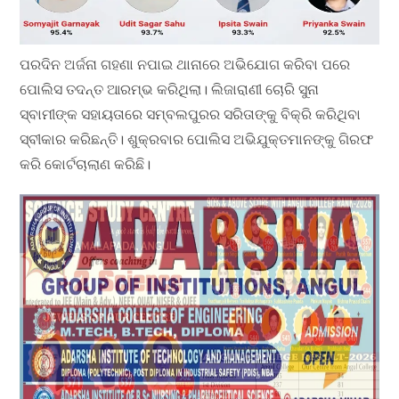
ପରଦିନ ଅର୍ଜନା ଗହଣା ନପାଇ ଥାନାରେ ଅଭିଯୋଗ କରିବା ପରେ
ପୋଲିସ ତଦନ୍ତ ଆରମ୍ଭ କରିଥିଲା। ଲିଜାରାଣୀ ଚୋରି ସୁନା
ସ୍ବାମୀଙ୍କ ସହାୟତାରେ ସମ୍ବଲପୁରର ସରିତାଙ୍କୁ ବିକ୍ରି କରିଥିବା
ସ୍ବୀକାର କରିଛନ୍ତି। ଶୁକ୍ରବାର ପୋଲିସ ଅଭିଯୁକ୍ତମାନଙ୍କୁ ଗିରଫ
କରି କୋର୍ଟଚାଲାଣ କରିଛି।