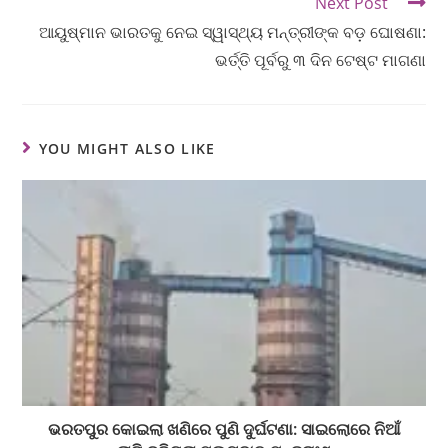
Next Post
ଆୟୁଷ୍ମାନ ଭାରତକୁ ନେଇ ସ୍ୱାସ୍ଥ୍ୟ ମନ୍ତ୍ରୀଙ୍କ ବଡ଼ ଘୋଷଣା:
ଭର୍ତ୍ତି ପୂର୍ବରୁ ୩ ଦିନ ଟେଷ୍ଟ ମାଗଣା
YOU MIGHT ALSO LIKE
ଭରତପୁର କୋଇଲା ଖଣିରେ ପୁଣି ଦୁର୍ଘଟଣା: ସାଇଲୋରେ ନିଆଁ