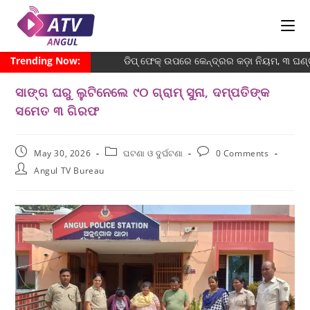
Trending Now:
ଡିପ୍ ଫେକ୍ ଉପରେ କେନ୍ଦ୍ରର କଡ଼ା ନିୟମ, ୩ ଘ
ସାଙ୍ଗ ଘରୁ ଲୁଟିନେଲେ ୯୦ ଗ୍ରାମ୍ ସୁନା, ଦମ୍ପତିଙ୍କ
ସମେତ ୩ ଗିରଫ
May 30, 2026
ଘଟଣା ଓ ଦୁର୍ଘଟଣା
0 Comments
Angul TV Bureau