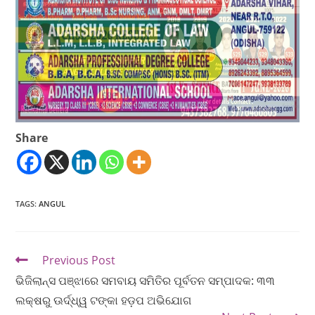
Share
TAGS
:
ANGUL
Previous Post
ଭିଜିଲାନ୍ସ ପଞ୍ଝାରେ ସମବାୟ ସମିତିର ପୂର୍ବତନ ସମ୍ପାଦକ: ୩୩
ଲକ୍ଷରୁ ଊର୍ଦ୍ଧ୍ୱ ଟଙ୍କା ହଡ଼ପ ଅଭିଯୋଗ