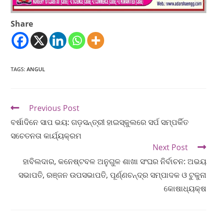
Share
TAGS
:
ANGUL
Previous Post
ବର୍ଷାଦିନେ ସାପ ଭୟ: ଗଡ଼ସନ୍ତ୍ରୀ ହାଇସ୍କୁଲରେ ସର୍ପ ସମ୍ପର୍କିତ
ସଚେତନତା କାର୍ଯ୍ୟକ୍ରମ
Next Post
ହାବିଲଦାର, କନେଷ୍ଟବଳ ଅନୁଗୁଳ ଶାଖା ସଂଘର ନିର୍ବାଚନ: ଅଭୟ
ସଭାପତି, ରଞ୍ଜନ ଉପସଭାପତି, ପୂର୍ଣ୍ଣଚନ୍ଦ୍ର ସମ୍ପାଦକ ଓ ଟୁକୁନା
କୋଷାଧ୍ୟକ୍ଷ