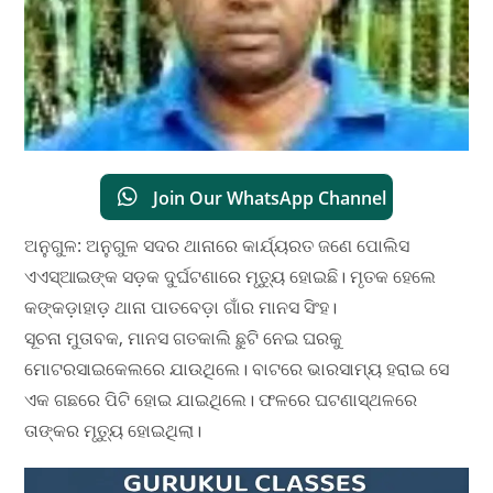
Join Our WhatsApp Channel
ଅନୁଗୁଳ: ଅନୁଗୁଳ ସଦର ଥାନାରେ କାର୍ଯ୍ୟରତ ଜଣେ ପୋଲିସ
ଏଏସ୍ଆଇଙ୍କ ସଡ଼କ ଦୁର୍ଘଟଣାରେ ମୃତ୍ୟୁ ହୋଇଛି। ମୃତକ ହେଲେ
କଙ୍କଡ଼ାହାଡ଼ ଥାନା ପାତବେଡ଼ା ଗାଁର ମାନସ ସିଂହ।
ସୂଚନା ମୁତାବକ, ମାନସ ଗତକାଲି ଛୁଟି ନେଇ ଘରକୁ
ମୋଟରସାଇକେଲରେ ଯାଉଥିଲେ। ବାଟରେ ଭାରସାମ୍ୟ ହରାଇ ସେ
ଏକ ଗଛରେ ପିଟି ହୋଇ ଯାଇଥିଲେ। ଫଳରେ ଘଟଣାସ୍ଥଳରେ
ତାଙ୍କର ମୃତ୍ୟୁ ହୋଇଥିଲା।