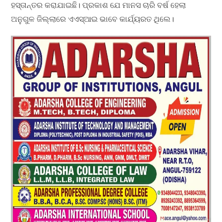
ହସ୍ତାନ୍ତର କରାଯାଇଛି। ପ୍ରକାଶ ଯେ ମାନସ ଚାରି ବର୍ଷ ହେଲା
ଅନୁଗୁଳ ଜିଲ୍ଲାରେ ଏଏସ୍ଆଇ ଭାବେ କାର୍ଯ୍ୟରତ ଥିଲେ।