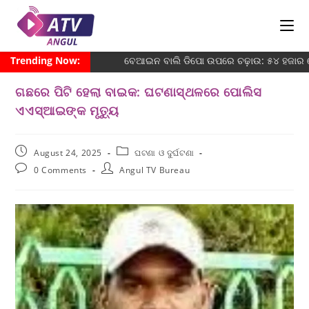
Trending Now:
ବେଆଇନ ବାଲି ଡିପୋ ଉପରେ ଚଢ଼ାଉ: ୫୪ ହଜାର ଜୋ
ଗଛରେ ପିଟି ହେଲା ବାଇକ: ଘଟଣାସ୍ଥଳରେ ପୋଲିସ
ଏଏସ୍ଆଇଙ୍କ ମୃତ୍ୟୁ
August 24, 2025
ଘଟଣା ଓ ଦୁର୍ଘଟଣା
0 Comments
Angul TV Bureau