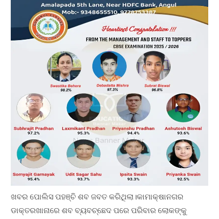
ଖବର ପୋଲିସ ପହଞ୍ଚି ଶବ ଜବତ କରିଥିଲା।କାମାକ୍ଷାନଗର
ଡାକ୍ତରଖାନାରେ ଶବ ବ୍ୟବଚ୍ଛେଦ ପରେ ପରିବାର ଲୋକଙ୍କୁ