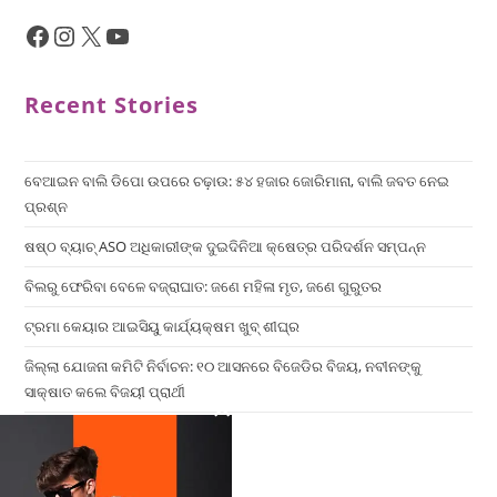
Recent Stories
ବେଆଇନ ବାଲି ଡିପୋ ଉପରେ ଚଢ଼ାଉ: ୫୪ ହଜାର ଜୋରିମାନା, ବାଲି ଜବତ ନେଇ
ପ୍ରଶ୍ନ
ଷଷ୍ଠ ବ୍ୟାଚ୍‌ ASO ଅଧିକାରୀଙ୍କ ଦୁଇଦିନିଆ କ୍ଷେତ୍ର ପରିଦର୍ଶନ ସମ୍ପନ୍ନ
ବିଲରୁ ଫେରିବା ବେଳେ ବଜ୍ରାଘାତ: ଜଣେ ମହିଳା ମୃତ, ଜଣେ ଗୁରୁତର
ଟ୍ରମା କେୟାର ଆଇସିୟୁ କାର୍ଯ୍ୟକ୍ଷମ ଖୁବ୍ ଶୀଘ୍ର
ଜିଲ୍ଲା ଯୋଜନା କମିଟି ନିର୍ବାଚନ: ୧୦ ଆସନରେ ବିଜେଡିର ବିଜୟ, ନବୀନଙ୍କୁ
ସାକ୍ଷାତ କଲେ ବିଜୟୀ ପ୍ରାର୍ଥୀ
×