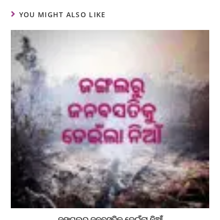
YOU MIGHT ALSO LIKE
ଜଙ୍ଗଲରୁ ଜନବସତିକୁ ଡେଇଁଲା ନିଆଁ