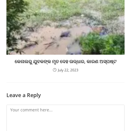
କେନାଲରୁ ଯୁବକଙ୍କ ମୃତ ଦେହ ଉଦ୍ଧାର, କାରଣ ଅସ୍ପଷ୍ଟ
July 22, 2023
Leave a Reply