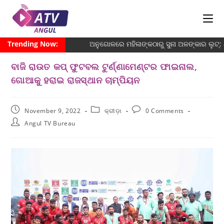
Trending Now:
ଅନୁଗୋଳରେ ମହିଳାଙ୍କଠାରୁ ସୁନା ଅଳଙ୍କାର ଲୁଟ୍:
ବାଜି ରାଉତ କପ୍ ଫୁଟବଲ ଟୁର୍ଣ୍ଣାମେଣ୍ଟର ଫାଇନାଲ,
ଗୋଆକୁ ହରାଇ ରାଜସ୍ଥାନ ଚାମ୍ପିୟନ
November 9, 2022
କ୍ରୀଡ଼ା
0 Comments
Angul TV Bureau