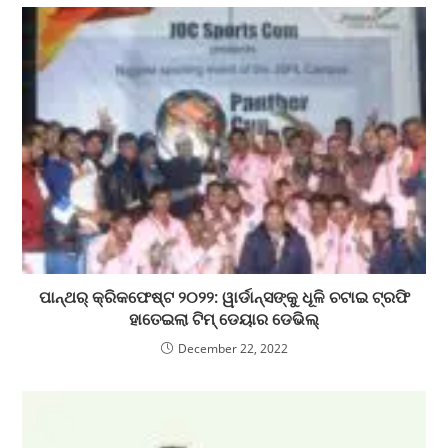
ପାନ୍ଥର୍ କ୍ରିକଫେଷ୍ଟ ୨୦୨୨: ୱାର୍ଡାନ୍ସଙ୍କୁ ଧୂଳି ଚଟାଇ ଟ୍ରଫି
ହାତେଇଲା ଟିମ୍ ଡେୟାର ଡେଭିଲ୍
December 22, 2022