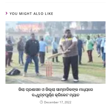
YOU MIGHT ALSO LIKE
ଜିଲା ପ୍ରଶାସନ ଓ ଜିଲ୍ଲା ସାମ୍ବାଦିକଙ୍କ ମଧ୍ୟରେ
ବନ୍ଧୁତ୍ବପୂର୍ଣ୍ଣ କ୍ରିକେଟ ମ୍ୟାଚ
December 17, 2022