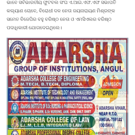
ଭାବେ ସର୍ବଭାରତୀୟ ଫୁଟବଲ ସଂଘ ଏ.ଆଇ.ଏଫ.ଏଫ ସଭାପତି
କଲ୍ୟାଣ ଚୋବେ, ବିରୋଧୀ ଦଳ ନେତା ଜୟନାରାୟଣ ମିଶ୍ରଙ୍କ
ସମେତ ବିଜେପିର ବହୁ ବରିଷ୍ଠ ନେତା ଓ ଏମସିଏଲର ବରିଷ୍ଠ
ପଦାଧିକାରୀ ଯୋଗଦେଇଥିଲେ।