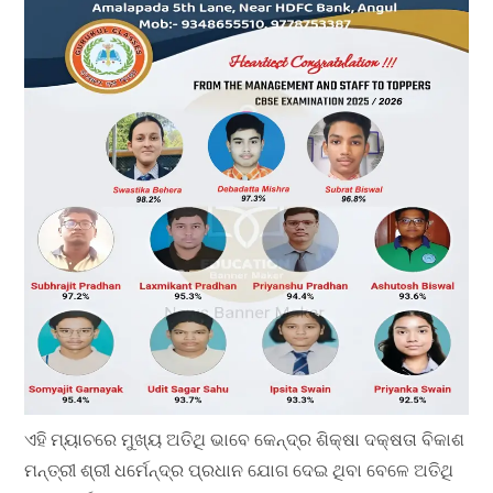
ଏହି ମ୍ୟାଚରେ ମୁଖ୍ୟ ଅତିଥି ଭାବେ କେନ୍ଦ୍ର ଶିକ୍ଷା ଦକ୍ଷତା ବିକାଶ
ମନ୍ତ୍ରୀ ଶ୍ରୀ ଧର୍ମେନ୍ଦ୍ର ପ୍ରଧାନ ଯୋଗ ଦେଇ ଥିବା ବେଳେ ଅତିଥି