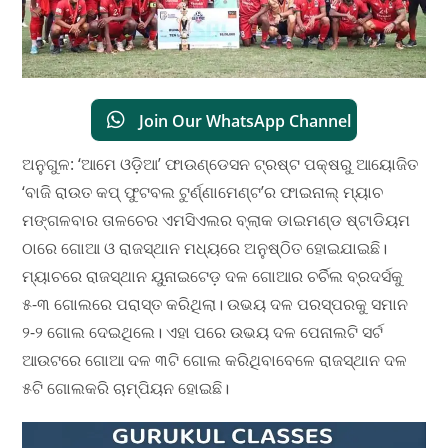
Join Our WhatsApp Channel
ଅନୁଗୁଳ: ‘ଆମେ ଓଡ଼ିଆ’ ଫାଉଣ୍ଡେସନ ଟ୍ରଷ୍ଟ ପକ୍ଷରୁ ଆୟୋଜିତ
‘ବାଜି ରାଉତ କପ୍ ଫୁଟବଲ ଟୁର୍ଣ୍ଣାମେଣ୍ଟ’ର ଫାଇନାଲ୍ ମ୍ୟାଚ
ମଙ୍ଗଳବାର ତାଳଚେର ଏମସିଏଲର ବ୍ଲାକ ଡାଇମଣ୍ଡ ଷ୍ଟାଡିୟମ
ଠାରେ ଗୋଆ ଓ ରାଜସ୍ଥାନ ମଧ୍ୟରେ ଅନୁଷ୍ଠିତ ହୋଇଯାଇଛି।
ମ୍ୟାଚରେ ରାଜସ୍ଥାନ ୟୁନାଇଟେଡ଼ ଦଳ ଗୋଆର ଚର୍ଚିଲ ବ୍ରଦର୍ସକୁ
୫-୩ ଗୋଲରେ ପରାସ୍ତ କରିଥିଲା। ଉଭୟ ଦଳ ପରସ୍ପରକୁ ସମାନ
୨-୨ ଗୋଲ ଦେଇଥିଲେ। ଏହା ପରେ ଉଭୟ ଦଳ ପେନାଲଟି ସର୍ଟ
ଆଉଟରେ ଗୋଆ ଦଳ ୩ଟି ଗୋଲ କରିଥିବାବେଳେ ରାଜସ୍ଥାନ ଦଳ
୫ଟି ଗୋଲକରି ଚାମ୍ପିୟନ ହୋଇଛି।