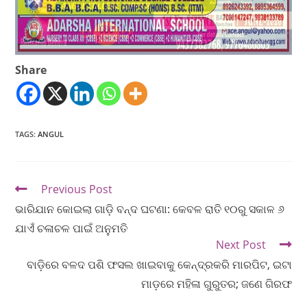
Share
TAGS
:
ANGUL
Previous Post
ଭାରିଯାନ କୋଇଲା ଗାଡ଼ି ବନ୍ଦ ଘଟଣା: କେବଳ ରାତି ୧୦ରୁ ସକାଳ ୬
ଯାଏଁ ଚଳାଚଳ ପାଇଁ ଅନୁମତି
Next Post
ବାଡ଼ିରେ ବଳଦ ପଶି ଫସଲ ଖାଇବାକୁ କେନ୍ଦ୍ରକରି ମାରପିଟ, ଇଟା
ମାଡ଼ରେ ମହିଳା ଗୁରୁତର; ଜଣେ ଗିରଫ