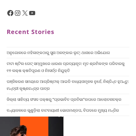
Recent Stories
ଅନୁଗୋଳରେ ମହିଳାଙ୍କଠାରୁ ସୁନା ଅଳଙ୍କାର ଲୁଟ୍: ଥାନାରେ ଅଭିଯୋଗ
ଟାଟା ଷ୍ଟିଲ ଗେଟ୍ ସମ୍ମୁଖରେ ଧାରଣା ପ୍ରତ୍ୟାହୃତ: ମୃତ ଶ୍ରମିକଙ୍କ ପରିବାରକୁ
୧୭ ଲକ୍ଷ କ୍ଷତିପୂରଣ ଓ ନିଃସର୍ତ୍ତ ନିଯୁକ୍ତି
ପଞ୍ଜିକରଣ ସମୟରେ ଆଗ୍ରିଷ୍ଟାକ୍ ଆଇଡି ବାଧ୍ୟତାମୂଳକ ନୁହେଁ, ନିଶ୍ଚିନ୍ତ ହୁଅନ୍ତୁ:
ମନ୍ତ୍ରୀ କୃଷ୍ଣଚନ୍ଦ୍ର ପାତ୍ର
ଜିଲ୍ଲା ସାହିତ୍ୟ ସଂସଦ ପକ୍ଷରୁ “ପ୍ରଭାବିତ ପ୍ରତିଭା”ଉପରେ ଆଲୋଚନାଚକ୍ର
ବନ୍ୟାଜଳରେ ଭୁଶୁଡ଼ିଲା ବାଟବାୟାଣୀ ଭୋଗମଣ୍ଡପ, ବିପଦରେ ମୁଖ୍ୟ ମନ୍ଦିର
×