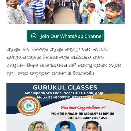
Join Our WhatsApp Channel
ଅନୁଗୁଳ: ୫-ଟି ସଚିବଙ୍କ ଅନୁଗୁଳ ଗସ୍ତକୁ ବିରୋଧ କରି ଆଜି
ପୂର୍ବାହ୍ନରେ ଅନୁଗୁଳ ଜିଲ୍ଲାପାଳଙ୍କ କାର୍ଯ୍ୟାଳୟ ଫାଟକ
ସମ୍ମୁଖରେ ଜିଲ୍ଲା ଭାରତୀୟ ଜନତା ପାର୍ଟି ତରଫରୁ ପ୍ରତାପ ଚନ୍ଦ୍ର
ପ୍ରଧାନଙ୍କ ନେତୃତ୍ବରେ ଗଣଧାରଣା ଦିଆଯାଇଛି।