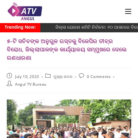
Trending Now:
ଜିଲ୍ଲା ଯୋଜନା କମିଟି ନିର୍ବାଚନ: ୧୦ ଆସନରେ ବିଜେଡ
୫-ଟି ସଚିବଙ୍କ ଅନୁଗୁଳ ଗସ୍ତକୁ ବିଜେପିର ତୀବ୍ର
ବିରୋଧ, ଜିଲ୍ଲାପାଳଙ୍କ କାର୍ଯ୍ୟାଳୟ ସମ୍ମୁଖରେ ଦେଲେ
ଗଣଧାରଣା
July 10, 2023
ମୁଖ୍ୟ ଖବର
0 Comments
Angul TV Bureau