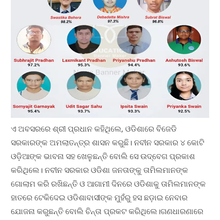
ଏ ଅବସରରେ ଶ୍ରୀ ପ୍ରଧାନ କହିଥିଲେ, ଓଡିଶାରେ ବିଜେଡି
ସରକାରଙ୍କ ଅମଲାତନ୍ତ୍ର ଶାସନ କରୁଛି। ନବୀନ ସରକାର ୪ କୋଟି
ଓଡ଼ିଆଙ୍କ ଭାବନା ସହ ଖେଳୁଛନ୍ତି ବୋଲି ସେ ଉଦ୍ବେଗ ପ୍ରକାଶ
କରିଥିଲେ। ନବୀନ ସରକାର ଓଡିଶା ଜନତାଙ୍କୁ ତାମିଲମାନଙ୍କ
ଗୋଲାମ କରି ରଖିଛନ୍ତି ଓ ଆଗାମୀ ଦିନରେ ଓଡିଶାକୁ ତାମିଲମାନଙ୍କ
ହାତରେ ଟେକିଦେଇ ଓଡିଶାବାସୀଙ୍କ ମୁହଁରୁ ହସ ଛଡ଼ାଇ ନେବାର
ଯୋଜନା କରୁଛନ୍ତି ବୋଲି ଚିନ୍ତା ପ୍ରକଟ କରିଥିଲେ।
ଗଣଧାରଣାରେ