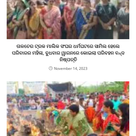
ତାଳଚେର ଟ୍ରକ ମାଲିକ ସଂଘର ଧର୍ମଘଟରେ ସାମିଲ ହେଲେ
ପରିବାରର ମହିଳା, ବୁଧବାର ୱାଗନରେ କୋଇଲା ପରିବହନ ବନ୍ଦ
ନିଷ୍ପତ୍ତି
November 14, 2023