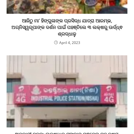
ଆଜିଠୁ ମା’ ହିଙ୍ଗୁଳାଙ୍କ ପ୍ରସିଦ୍ଧ ଯାତ୍ରା ଆରମ୍ଭ,
ଅଗ୍ନିସ୍ୱରୂପାଙ୍କ ଦର୍ଶନ ପାଇଁ ପହଞ୍ଚିଲେ ୩ ଲକ୍ଷରୁ ଊର୍ଦ୍ଧ୍ଵ
ଶ୍ରଦ୍ଧାଳୁ
April 4, 2023