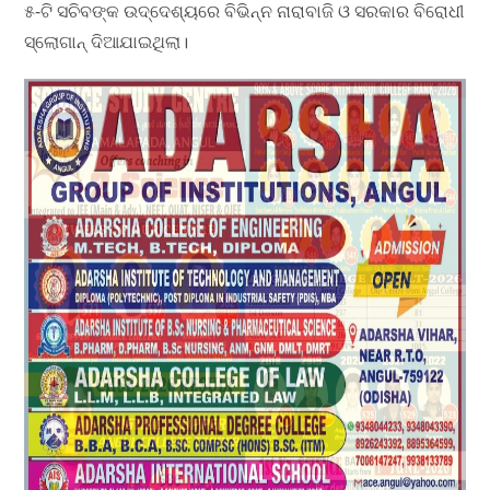
୫-ଟି ସଚିବଙ୍କ ଉଦ୍ଦେଶ୍ୟରେ ବିଭିନ୍ନ ନାରାବାଜି ଓ ସରକାର ବିରୋଧୀ
ସ୍ଲୋଗାନ୍ ଦିଆଯାଇଥିଲା।