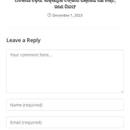
ଅବକାରୀ ଚଢ଼ଉ: ଲକ୍ଷାଧିକ ଟଙ୍କାର ଗଞ୍ଜେଇ ଗଛ ନଷ୍ଟ,
ଜଣେ ଗିରଫ
December 1, 2023
Leave a Reply