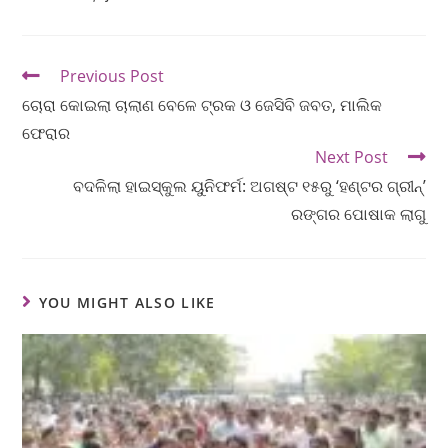
Previous Post
ଚୋରା କୋଇଲା ଚାଲାଣ ବେଳେ ଟ୍ରକ ଓ ଜେସିବି ଜବତ, ମାଲିକ
ଫେରାର
Next Post
ବଦଳିଲା ହାଇସ୍କୁଲ ୟୁନିଫର୍ମ: ଅଗଷ୍ଟ ୧୫ରୁ ‘ହଣ୍ଟର ଗ୍ରୀନ୍‌’
ରଙ୍ଗର ପୋଷାକ ଲାଗୁ
YOU MIGHT ALSO LIKE