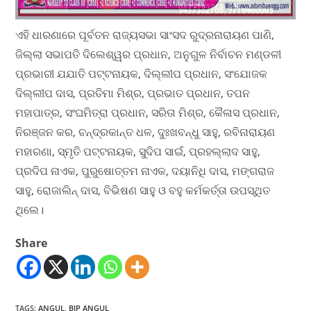
ଏହି ଧାରଣାରେ ପୂର୍ବତନ ରାଜ୍ୟସଭା ସାଂସଦ ରୁଦ୍ରନାରାୟଣ ପାଣି,
ଜିଲ୍ଲା ସଭାପତି ଦିଲେଶ୍ୱର ପ୍ରଧାନ, ଅନୁଗୁଳ ନିର୍ବାଚନ ମଣ୍ଡଳୀ
ପ୍ରଭାରୀ ଯଯାତି ପଟ୍ଟନାୟକ, ଦିଲ୍ଲୀପ ପ୍ରଧାନ, ସଂଯୋଜକ
ଦିଲ୍ଲୀପ ଦାସ, ପ୍ରତିମା ମିଶ୍ର, ପ୍ରଭାତ ପ୍ରଧାନ, ତପନ
ମହାପାତ୍ର, ସଂଘମିତ୍ରା ପ୍ରଧାନ, ସରିତା ମିଶ୍ର, କୈଳାସ ପ୍ରଧାନ,
ନିରଞ୍ଜନ କର, ଚନ୍ଦ୍ରକାନ୍ତ ଧଳ, ଦୁଃଖବନ୍ଧୁ ସାହୁ, ରବିନାରାୟଣ
ମହାରଣା, ସ୍ମୃତି ପଟ୍ଟନାୟକ, ସୁଦିପ ସାଇଁ, ପ୍ରହଲ୍ଲାଦ ସାହୁ,
ପ୍ରଦିପ ନାଏକ, ପୁରୁଷୋତ୍ତମ ନାଏକ, ଦୟାନିଧି ଦାସ, ମଙ୍ଗରାଜ
ସାହୁ, ରୋଜାଲିନ୍ ଦାସ, ବିଭିଷଣ ସାହୁ ଓ ବହୁ କର୍ମକର୍ତ୍ତା ଉପସ୍ଥିତ
ଥିଲେ।
Share
TAGS
:
ANGUL
,
BJP ANGUL