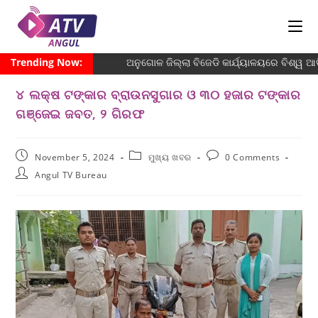
Trending Now:
ଅନୁଗୋଳ ଜିଲ୍ଲା ବିଜେଡି କାର୍ଯ୍ୟାଳୟରେ ବିଶ୍ୱ ଆଦି
୪ ଲକ୍ଷ ଟଙ୍କାର ବ୍ରାଉନସୁଗାର ଓ ୩୦ ହଜାର ଟଙ୍କାର
ଗଞ୍ଜେଇ ଜବତ, ୨ ଗିରଫ
November 5, 2024
ମୁଖ୍ୟ ଖବର
0 Comments
Angul TV Bureau