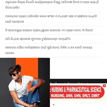
ଅନୁଗୋଳ ଜିଲ୍ଲା ବିଜେଡି କାର୍ଯ୍ୟାଳୟରେ ବିଶ୍ୱ ଆଦିବାସୀ ଦିବସ ଓ ମହାନ କ୍ରାନ୍ତି
ଦିବସ ପାଳିତ
ମାନଯୋର ଡ୍ୟାମ୍ ପରିଦର୍ଶନ କଲେ ସାଂସଦ ଓ ମନ୍ତ୍ରୀ: ଚାଷ ଓ ଚାଷୀଙ୍କ ଉନ୍ନତି
ପାଇଁ ଆଲୋଚନା
ବିଏମ୍‌ଡବ୍ଲ୍ୟୁ କାର୍‌ରେ ବ୍ରାଉନ୍‌ସୁଗାର କାରବାର: ୧୦ ଗ୍ରାମ ଜବତ, ୩ ଗିରଫ
ଓପି ଜିନ୍ଦଲ ସ୍ମାରକୀ ଫୁଟବଲ ଟୁର୍ଣ୍ଣାମେଣ୍ଟ ଉଦ୍ଘାଟିତ
ତାଳଚେର ପୌର କର୍ମଚାରୀଙ୍କ ପାଇଁ ଖୁସି ଖବର: ମିଳିବ ୪.୫୫ କୋଟି ବକେୟା
ପାଉଣା
×
Home
Contact us
Our Team
Privacy Policy
Terms & Conditions
Copyright 2026 - ATV Angul All Rights Reserved
Made with ❤️ By UPDIGIT
×