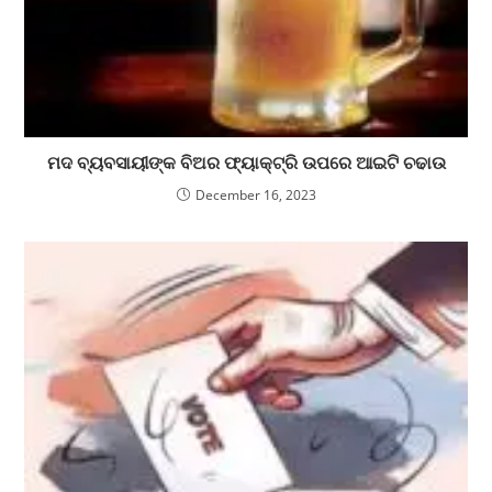
ମଦ ବ୍ୟବସାୟୀଙ୍କ ବିଅର ଫ୍ୟାକ୍ଟ୍ରି ଉପରେ ଆଇଟି ଚଢାଉ
December 16, 2023