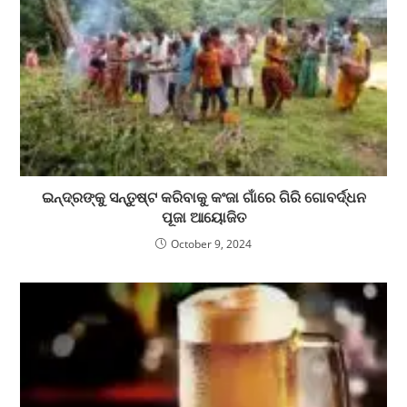
ଇନ୍ଦ୍ରଙ୍କୁ ସନ୍ତୁଷ୍ଟ କରିବାକୁ କଂଜା ଗାଁରେ ଗିରି ଗୋବର୍ଦ୍ଧନ
ପୂଜା ଆୟୋଜିତ
October 9, 2024