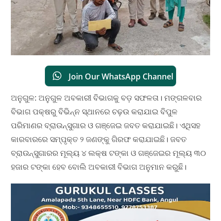
Join Our WhatsApp Channel
ଅନୁଗୁଳ: ଅନୁଗୁଳ ଅବକାରୀ ବିଭାଗକୁ ବଡ଼ ସଫଳତା। ମଙ୍ଗଳବାର
ବିଭାଗ ପକ୍ଷରୁ ବିଭିନ୍ନ ସ୍ଥାନରେ ଚଢ଼ଉ କରାଯାଇ ବିପୁଳ
ପରିମାଣର ବ୍ରାଉନ୍ସୁଗାର ଓ ଗଞ୍ଜେଇ ଜବତ କରାଯାଇଛି। ଏଥିସହ
କାରବାରରେ ସମ୍ପୃକ୍ତ ୨ ଜଣଙ୍କୁ ଗିରଫ କରାଯାଇଛି। ଜବତ
ବ୍ରାଉନ୍ସୁଗାରର ମୂଲ୍ୟ ୪ ଲକ୍ଷ ଟଙ୍କା ଓ ଗଞ୍ଜେଇର ମୂଲ୍ୟ ୩୦
ହଜାର ଟଙ୍କା ହେବ ବୋଲି ଅବକାରୀ ବିଭାଗ ଅନୁମାନ କରୁଛି।