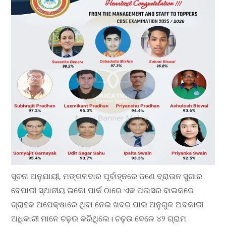
ସୂଚନା ଅନୁଯାୟୀ, ମଙ୍ଗଳବାର ପୂର୍ବାହ୍ନରେ ଜଣେ ବ୍ରାଉନ ସୁଗାର
ବେପାରୀ ସ୍ଥାନୀୟ ଇକୋ ପାର୍କ ଠାରେ ଏକ ପଲସର ବାଇକରେ
ଗ୍ରାହକ ଅପେକ୍ଷାରେ ଥିବା ନେଇ ଖବର ପାଇ ଅନୁଗୁଳ ଅବକାରୀ
ଅଧିକାରୀ ମାନେ ଚଢ଼ଉ କରିଥିଲେ। ଚଢ଼ଉ ବେଳେ ୪୨ ଗ୍ରାମ