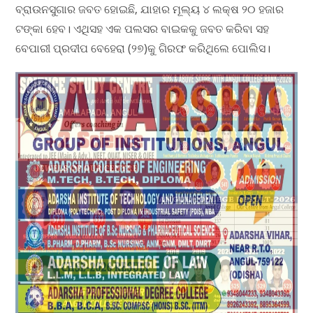
ବ୍ରାଉନସୁଗାର ଜବତ ହୋଇଛି, ଯାହାର ମୂଲ୍ୟ ୪ ଲକ୍ଷ ୨୦ ହଜାର
ଟଙ୍କା ହେବ। ଏଥିସହ ଏକ ପଲସର ବାଇକକୁ ଜବତ କରିବା ସହ
ବେପାରୀ ପ୍ରଦୀପ ବେହେରା (୨୭)କୁ ଗିରଫ କରିଥିଲେ ପୋଲିସ।