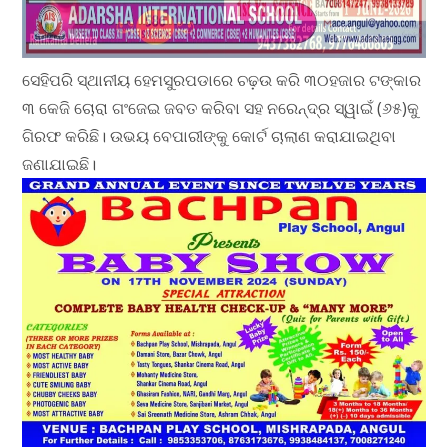
ସେହିପରି ସ୍ଥାନୀୟ ହେମସୁରପଡାରେ ଚଢ଼ଉ କରି ୩୦ହଜାର ଟଙ୍କାର
୩ କେଜି ଚୋରା ଗଂଜେଇ ଜବତ କରିବା ସହ ନରେନ୍ଦ୍ର ସ୍ୱାଇଁ (୬୫)କୁ
ଗିରଫ କରିଛି। ଉଭୟ ବେପାରୀଙ୍କୁ କୋର୍ଟ ଚାଲାଣ କରାଯାଇଥିବା
ଜଣାଯାଇଛି।