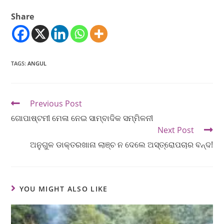
Share
TAGS
:
ANGUL
Previous Post
ଗୋପାଷ୍ଟମୀ ମେଳା ନେଇ ସାମ୍ବାଦିକ ସମ୍ମିଳନୀ
Next Post
ଅନୁଗୁଳ ଡାକ୍ତରଖାନା ଲାଞ୍ଚ ନ ଦେଲେ ଅସ୍ତ୍ରୋପଚାର ବନ୍ଦ!
YOU MIGHT ALSO LIKE