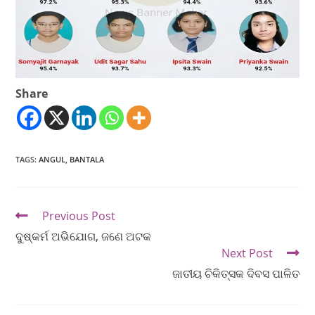
Share
TAGS
:
ANGUL
,
BANTALA
Previous Post
ଦୁଷ୍କର୍ମ ଅଭିଯୋଗ, ଜଣେ ଅଟକ
Next Post
ଜାତୀୟ ଚିକିତ୍ସକ ଦିବସ ପାଳିତ