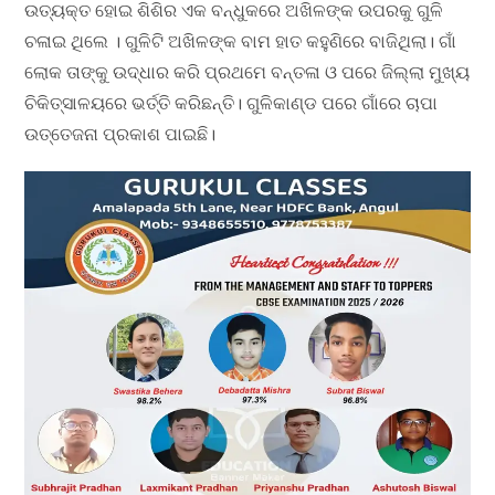
ଉତ୍ୟକ୍ତ ହୋଇ ଶିଶିର ଏକ ବନ୍ଧୁକରେ ଅଖିଳଙ୍କ ଉପରକୁ ଗୁଳି
ଚଳାଇ ଥିଲେ । ଗୁଳିଟି ଅଖିଳଙ୍କ ବାମ ହାତ କହୁଣିରେ ବାଜିଥିଲା। ଗାଁ
ଲୋକ ତାଙ୍କୁ ଉଦ୍ଧାର କରି ପ୍ରଥମେ ବନ୍ତଳା ଓ ପରେ ଜିଲ୍ଲା ମୁଖ୍ୟ
ଚିକିତ୍ସାଳୟରେ ଭର୍ତ୍ତି କରିଛନ୍ତି। ଗୁଳିକାଣ୍ଡ ପରେ ଗାଁରେ ଚାପା
ଉତ୍ତେଜନା ପ୍ରକାଶ ପାଇଛି।