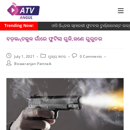
Trending Now:
ଓପି ଜିନ୍ଦଲ ସ୍ମାରକୀ ଫୁଟବଲ ଟୁର୍ଣ୍ଣାମେଣ୍ଟ ଉଦ୍
ବଡ଼କନ୍ତକୁଳ ଗାଁରେ ଫୁଟିଲା ଗୁଳି,ଜଣେ ଗୁରୁତର
July 1, 2021
ମୁଖ୍ୟ ଖବର
0 Comments
Biswaranjan Pattnaik