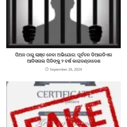
ପିଅନ ଠାରୁ ଲାଞ୍ଚ ନେବା ଅଭିଯୋଗ: ପୂର୍ବତନ ଡିଆରଡିଏର
ଆଡିସନାଲ ପିଡିଙ୍କୁ ୨ ବର୍ଷ କାରାଦଣ୍ଡାଦେଶ
September 26, 2024