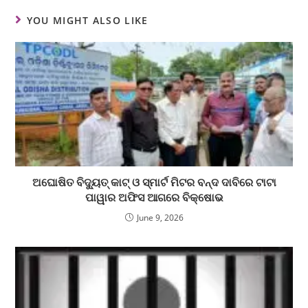
YOU MIGHT ALSO LIKE
ଅଘୋଷିତ ବିଦ୍ୟୁତ୍ କାଟ୍ ଓ ସ୍ମାର୍ଟ ମିଟର ବନ୍ଦ ଦାବିରେ ଟାଟା
ପାୱାର ଅଫିସ ଆଗରେ ବିକ୍ଷୋଭ
June 9, 2026