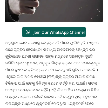
Join Our WhatsApp Channel
ଅନୁଗୁଳ: ଛୋଟ ଘଟଣାକୁ କେନ୍ଦ୍ରକରି ଗାଁରେ ଫୁଟିଛି ଗୁଳି । ଏଥିରେ
ଜଣେ ଗୁରୁତର ହେଇଛନ୍ତି। ସାମାନ୍ୟ ବାଦବିବାଦକୁ କେନ୍ଦ୍ର କରି
ଗୁଳିକାଣ୍ଡ ଘଟଣା ଗ୍ରାମବାସୀଙ୍କ ମଧ୍ୟରେ ଆଲୋଡ଼ନ ସୃଷ୍ଟି
କରିଛି। ସୂଚନା ମୁତାବକ, ଅନୁଗୁଳ ଜିଲ୍ଲା ବନ୍ତଳା ଥାନା ବଡକନ୍ତକୁଳ
ଗାଁରେ ବୁଧବାର ରାତି ପ୍ରାୟ ୧୦ ଟା ବେଳକୁ ଏହି ଗୁଳିମାଡ ହେଇଛି ।
ଏଥିରେ ଗାଁର ଅଖିଳ ବେହେରା (୩୩)ଙ୍କୁ ଗୁରୁତର ଆଘାତ ଲାଗିଛି।
ଚିକିତ୍ସା ପାଇଁ ତାଙ୍କୁ ଚିକିତ୍ସାଳୟରେ ଭର୍ତ୍ତି କରା ଯାଇଛି। ତାଙ୍କ
ଅବସ୍ଥା ଉଦବେଗଜନକ ରହିଛି। ଏହି ଗାଁର ଅଖିଳ ବେହେରା ଓ ଶିଶିର
ସାହୁଙ୍କ ମଧ୍ୟରେ କୌଣସି କାରଣ ପାଇଁ ଶତ୍ରୁତା ଥିଲା । ବୁଧବାର
ଉଭୟଙ୍କ ମଧ୍ୟରେ ଯୁକ୍ତିତର୍କ ହୋଇଥିଲା । ଯୁକ୍ତିତର୍କ ବେଳେ