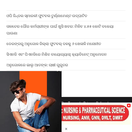
ଓପି ଜିନ୍ଦଲ ସ୍ମାରକୀ ଫୁଟବଲ ଟୁର୍ଣ୍ଣାମେଣ୍ଟ ଉଦ୍ଘାଟିତ
ତାଳଚେର ପୌର କର୍ମଚାରୀଙ୍କ ପାଇଁ ଖୁସି ଖବର: ମିଳିବ ୪.୫୫ କୋଟି ବକେୟା
ପାଉଣା
ଡେରଙ୍ଗରୁ ଅନୁଗୋଳ ଜିଲ୍ଲା ଫୁଟବଲ୍ ଦଳକୁ ୬ ଖେଳାଳି ମନୋନୀତ
ସିଏନଜି ଏବଂ ପିଏନଜିରେ ମିଶିବ ବାୟୋଗ୍ୟାସ୍: କ୍ୟାବିନେଟ୍ ଅନୁମୋଦନ
ଅନୁଗୋଳରେ ଭାଲୁ ଆତଙ୍କ: ଚାଷୀ ଗୁରୁତର
×
Home
Contact us
Our Team
Privacy Policy
Terms & Conditions
Copyright 2026 - ATV Angul All Rights Reserved
Made with ❤️ By UPDIGIT
×