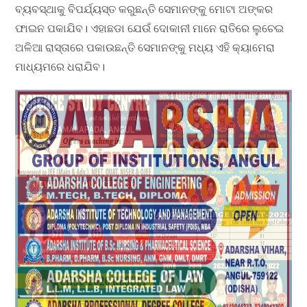
ବ୍ୟବସ୍ଥାକୁ ବିପର୍ଯ୍ୟସ୍ତ କରୁଛନ୍ତି ସେମାନଙ୍କୁ ମୋଟା ଅଙ୍କର
ଫାଇନ ପକାଯିବ। ଏହାଛଡା ଯେଉଁ ଦୋକାନୀ ମାନେ ରାତିରେ ଲୁଚେଇ
ଅଳିଆ ରାସ୍ତାରେ ପକାଉଛନ୍ତି ସେମାନଙ୍କୁ ମଧ୍ୟ ଏହି କ୍ୟାମେରା
ମାଧ୍ୟମରେ ଧରାଯିବ।