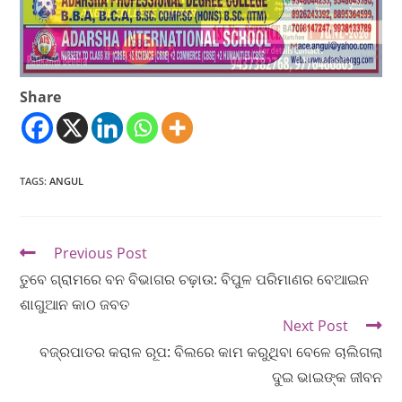
Share
TAGS
:
ANGUL
Previous Post
ତୁବେ ଗ୍ରାମରେ ବନ ବିଭାଗର ଚଢ଼ାଉ: ବିପୁଳ ପରିମାଣର ବେଆଇନ
ଶାଗୁଆନ କାଠ ଜବତ
Next Post
ବଜ୍ରପାତର କରାଳ ରୂପ: ବିଲରେ କାମ କରୁଥିବା ବେଳେ ଚାଲିଗଲା
ଦୁଇ ଭାଇଙ୍କ ଜୀବନ