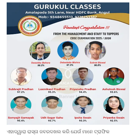
ଏହାଦ୍ୱାରା ରାସ୍ତା ଜବରଦଖଲ କରି ଯେଉଁ ମାନେ ଟ୍ରାଫିକ