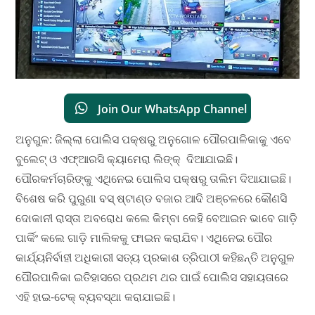
Join Our WhatsApp Channel
ଅନୁଗୁଳ: ଜିଲ୍ଲା ପୋଲିସ ପକ୍ଷରୁ ଅନୁଗୋଳ ପୌରପାଳିକାକୁ ଏବେ
ବୁଲେଟ୍ ଓ ଏଫ୍ଆରସି କ୍ୟାମେରା ଲିଙ୍କ୍ ଦିଆଯାଇଛି।
ପୌରକର୍ମଚାରିଙ୍କୁ ଏଥିନେଇ ପୋଲିସ ପକ୍ଷରୁ ତାଲିମ ଦିଆଯାଇଛି।
ବିଶେଷ କରି ପୁରୁଣା ବସ୍ ଷ୍ଟାଣ୍ଡ ବଜାର ଆଦି ଅଞ୍ଚଳରେ କୌଣସି
ଦୋକାନୀ ରାସ୍ତା ଅବରୋଧ କଲେ କିମ୍ବା କେହି ବେଆଇନ ଭାବେ ଗାଡ଼ି
ପାର୍କିଂ କଲେ ଗାଡ଼ି ମାଲିକକୁ ଫାଇନ କରାଯିବ। ଏଥିନେଇ ପୌର
କାର୍ଯ୍ୟନିର୍ବାହୀ ଅଧିକାରୀ ସତ୍ୟ ପ୍ରକାଶ ତ୍ରିପାଠୀ କହିଛନ୍ତି ଅନୁଗୁଳ
ପୌରପାଳିକା ଇତିହାସରେ ପ୍ରଥମ ଥର ପାଇଁ ପୋଲିସ ସହାୟତାରେ
ଏହି ହାଇ-ଟେକ୍ ବ୍ୟବସ୍ଥା କରାଯାଇଛି।