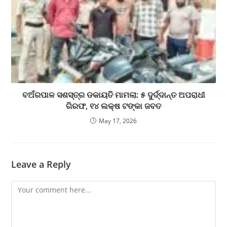
ବଅଁରପାଳ ସଶସ୍ତ୍ର ଡକାୟତି ମାମଲା: ୫ ଦୁର୍ଦ୍ଦାନ୍ତ ଅପରାଧୀ
ଗିରଫ, ୧୪ ଲକ୍ଷ ଟଙ୍କା ଜବତ
May 17, 2026
Leave a Reply