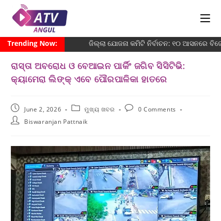
Trending Now:
ଜିଲ୍ଲା ଯୋଜନା କମିଟି ନିର୍ବାଚନ: ୧୦ ଆସନରେ ବିଜେଡ
ରାସ୍ତା ଅବରୋଧ ଓ ବେଆଇନ ପାର୍କିଂ ଜଗିବ ସିସିଟିଭି:
କ୍ୟାମେରା ଲିଙ୍କ୍ ଏବେ ପୌରପାଳିକା ହାତରେ
June 2, 2026
ମୁଖ୍ୟ ଖବର
0 Comments
Biswaranjan Pattnaik