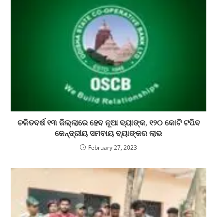
ଚଳିତବର୍ଷ ୧୩ ଜିଲ୍ଲାରେ ହେବ ନୂଆ ବ୍ୟାଙ୍କ, ୧୨୦ କୋଟି ଟପିବ
କେନ୍ଦ୍ରୀୟ ସମବାୟ ବ୍ୟାଙ୍କର ଲାଭ
February 27, 2023