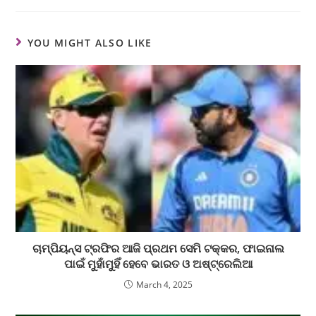
YOU MIGHT ALSO LIKE
ଚାମ୍ପିୟନ୍ସ ଟ୍ରଫିର ଆଜି ପ୍ରଥମ ସେମି ଟକ୍କର, ଫାଇନାଲ
ପାଇଁ ମୁହାଁମୁହିଁ ହେବେ ଭାରତ ଓ ଅଷ୍ଟ୍ରେଲିଆ
March 4, 2025