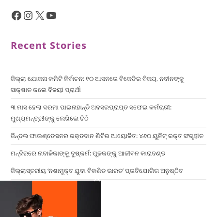
Recent Stories
ଜିଲ୍ଲା ଯୋଜନା କମିଟି ନିର୍ବାଚନ: ୧୦ ଆସନରେ ବିଜେଡିର ବିଜୟ, ନବୀନଙ୍କୁ
ସାକ୍ଷାତ କଲେ ବିଜୟୀ ପ୍ରାର୍ଥୀ
୩ ମାସ ହେଲା ଦରମା ପାଇନାହାନ୍ତି ଅବସରପ୍ରାପ୍ତ ସଫେଇ କର୍ମଚାରୀ:
ମୁଖ୍ୟମନ୍ତ୍ରୀଙ୍କୁ ଲେଖିଲେ ଚିଠି
ଜିନ୍ଦଲ ଫାଉଣ୍ଡେସନର ରକ୍ତଦାନ ଶିବିର ଆୟୋଜିତ: ୪୬୦ ୟୁନିଟ୍ ରକ୍ତ ସଂଗୃହୀତ
ମନ୍ଦିରରେ ନାବାଳିକାଙ୍କୁ ଦୁଷ୍କର୍ମ: ପୂଜକଙ୍କୁ ଆଜୀବନ କାରାଦଣ୍ଡ
ଜିଲ୍ଲାସ୍ତରୀୟ ‘ନଶାମୁକ୍ତ ଯୁବା ବିକଶିତ ଭାରତ’ ପ୍ରତିଯୋଗିତା ଅନୁଷ୍ଠିତ
×