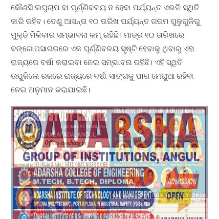
କୌଣସି ଲଘୁଚାପ ବା ଘୂର୍ଣ୍ଣିବଳୟ ନ ହେବା ପର୍ଯ୍ୟନ୍ତ ଏଭଳି ସ୍ଥିତି
ଜାରି ରହିବ। ତେଣୁ ଆସନ୍ତା ୧୦ ତାରିଖ ପର୍ଯ୍ୟନ୍ତ ଗରମ ଗୁଳୁଗୁଳିରୁ
ମୁକ୍ତି ମିଳିବାର ସମ୍ଭାବନା କମ୍‌ ରହିଛି। ମାତ୍ର ୧୦ ତାରିଖରେ
ବଙ୍ଗୋପସାଗରରେ ଏକ ଘୂର୍ଣ୍ଣିବଳୟ ସୃଷ୍ଟି ହେବାକୁ ଥିବାରୁ ଏହା
ରାଜ୍ୟରେ ବର୍ଷା କରାଇବା ନେଇ ସମ୍ଭାବନା ରହିଛି। ଏହି ସ୍ଥିତି
ଉପୁଜିଲେ ରଜରେ ରାଜ୍ୟରେ ବର୍ଷା ସାଙ୍ଗକୁ ପାଗ ମେଘୁଆ ରହିବା
ନେଇ ଅନୁମାନ କରାଯାଇଛି।