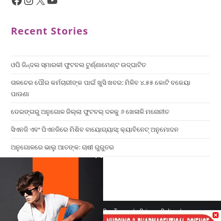
Recent Stories
ଓପି ଜିନ୍ଦଲ ସ୍ମାରକୀ ଫୁଟବଲ ଟୁର୍ଣ୍ଣାମେଣ୍ଟ ଉଦ୍ଘାଟିତ
ତାଳଚେର ପୌର କର୍ମଚାରୀଙ୍କ ପାଇଁ ଖୁସି ଖବର: ମିଳିବ ୪.୫୫ କୋଟି ବକେୟା
ପାଉଣା
ଡେରଙ୍ଗରୁ ଅନୁଗୋଳ ଜିଲ୍ଲା ଫୁଟବଲ୍ ଦଳକୁ ୬ ଖେଳାଳି ମନୋନୀତ
ସିଏନଜି ଏବଂ ପିଏନଜିରେ ମିଶିବ ବାୟୋଗ୍ୟାସ୍: କ୍ୟାବିନେଟ୍ ଅନୁମୋଦନ
ଅନୁଗୋଳରେ ଭାଲୁ ଆତଙ୍କ: ଚାଷୀ ଗୁରୁତର
×
Home
Contact us
Our Team
Privacy Policy
Terms & Conditions