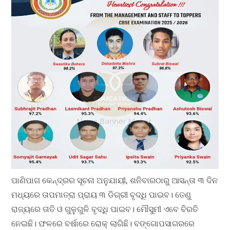
ପାଣିପାଗ କେନ୍ଦ୍ରର ସୂଚନା ଅନୁଯାୟୀ, ଶନିବାରଠାରୁ ଆସନ୍ତା ୩ ଦିନ
ମଧ୍ୟରେ ତାପମାତ୍ରା ପ୍ରାୟ ୩ ଡିଗ୍ରୀ ବୃଦ୍ଧି ପାଇବ। ତେଣୁ
ରାଜ୍ୟରେ ତାତି ଓ ଗୁଳୁଗୁଳି ବୃଦ୍ଧି ପାଇବ। ମୌସୁମୀ ଏବେ ବିରତି
ନେଇଛି। ଫଳରେ ବର୍ଷାରେ ରୋକ୍‌ ଲାଗିଛି। ବଙ୍ଗୋପସାଗରରେ