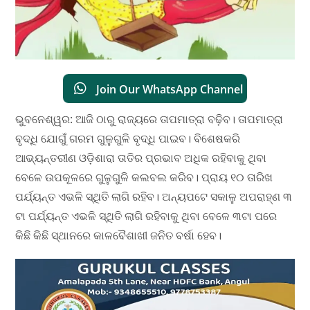
Join Our WhatsApp Channel
ଭୁବନେଶ୍ୱର: ଆଜି ଠାରୁ ରାଜ୍ୟରେ ତାପମାତ୍ରା ବଢ଼ିବ। ତାପମାତ୍ରା
ବୃଦ୍ଧି ଯୋଗୁଁ ଗରମ ଗୁଳୁଗୁଳି ବୃଦ୍ଧି ପାଇବ। ବିଶେଷକରି
ଆଭ୍ୟନ୍ତରୀଣ ଓଡ଼ିଶାରା ତାତିର ପ୍ରଭାବ ଅଧିକ ରହିବାକୁ ଥିବା
ବେଳେ ଉପକୂଳରେ ଗୁଳୁଗୁଳି କଲବଲ କରିବ। ପ୍ରାୟ ୧୦ ତାରିଖ
ପର୍ଯ୍ୟନ୍ତ ଏଭଳି ସ୍ଥିତି ଲାଗି ରହିବ। ଅନ୍ୟପଟେ ସକାଳୁ ଅପରାହ୍ଣ ୩
ଟା ପର୍ଯ୍ୟନ୍ତ ଏଭଳି ସ୍ଥିତି ଲାଗି ରହିବାକୁ ଥିବା ବେଳେ ୩ଟା ପରେ
କିଛି କିଛି ସ୍ଥାନରେ କାଳବୈଶାଖୀ ଜନିତ ବର୍ଷା ହେବ।