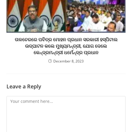
ତାଳଚେରରେ ପବିତ୍ର ମୋହନ ପ୍ରଧାନ ସରକାରୀ ହସ୍ପିଟାଲ
ଉଦ୍‌ଘାଟନ କଲେ ମୁଖ୍ୟମନ୍ତ୍ରୀ, ଯୋଗ ଦେଲେ
କେନ୍ଦ୍ରମନ୍ତ୍ରୀ ଧର୍ମେନ୍ଦ୍ର ପ୍ରଧାନ
December 8, 2023
Leave a Reply