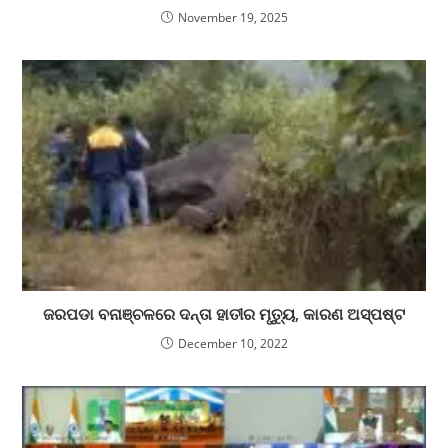
November 19, 2025
ଜରପଡା ବନାଞ୍ଚଳରେ ଦନ୍ତା ହାତୀର ମୃତ୍ୟୁ, କାରଣ ଅସ୍ପଷ୍ଟ
December 10, 2022