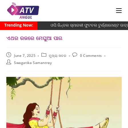
Trending Now:
ଓପି ଜିନ୍ଦଲ ସ୍ମାରକୀ ଫୁଟବଲ ଟୁର୍ଣ୍ଣାମେଣ୍ଟ ଉଦ୍ଘ
ଏଥର ରଜରେ ମେଘୁଆ ପାଗ
June 7, 2025
ମୁଖ୍ୟ ଖବର
0 Comments
Swagatika Samantray