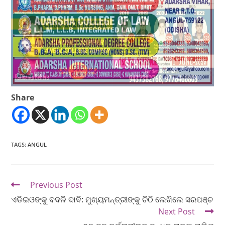
Share
TAGS
:
ANGUL
Previous Post
ଏଡିଇଓଙ୍କୁ ବଦଳି ଦାବି: ମୁଖ୍ୟମନ୍ତ୍ରୀଙ୍କୁ ଚିଠି ଲେଖିଲେ ସରପଞ୍ଚ
Next Post