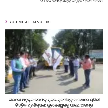
୭୦ ବନ କର୍ମଚାରୀଙ୍କୁ ବନ୍ଧୁକ ଚାଳନା ତାଲିମ
YOU MIGHT ALSO LIKE
ନାଲକୋ ଅନୁଗୁଳ ତରଫରୁ ଯୁବକ-ଯୁବତୀଙ୍କୁ ମାଗଣାରେ ଚାକିରୀ
ଭିତ୍ତିକ ପ୍ରଶିକ୍ଷଣ: ଭୁବନେଶ୍ୱରକୁ ଯାତ୍ରା ଆରମ୍ଭ