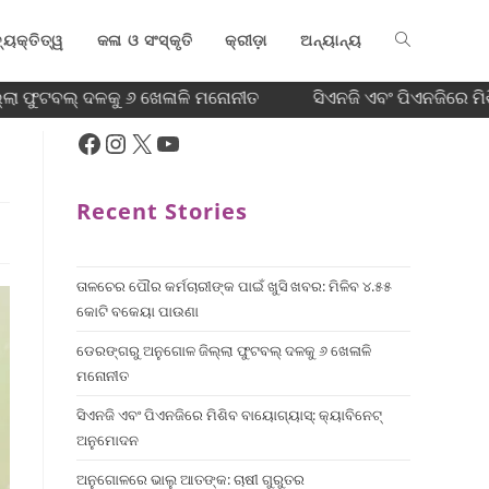
୍ୟକ୍ତିତ୍ୱ
କଳା ଓ ସଂସ୍କୃତି
କ୍ରୀଡ଼ା
ଅନ୍ୟାନ୍ୟ
ା ଫୁଟବଲ୍ ଦଳକୁ ୬ ଖେଳାଳି ମନୋନୀତ
ସିଏନଜି ଏବଂ ପିଏନଜିରେ ମି
Recent Stories
ତାଳଚେର ପୌର କର୍ମଚାରୀଙ୍କ ପାଇଁ ଖୁସି ଖବର: ମିଳିବ ୪.୫୫
କୋଟି ବକେୟା ପାଉଣା
ଡେରଙ୍ଗରୁ ଅନୁଗୋଳ ଜିଲ୍ଲା ଫୁଟବଲ୍ ଦଳକୁ ୬ ଖେଳାଳି
ମନୋନୀତ
ସିଏନଜି ଏବଂ ପିଏନଜିରେ ମିଶିବ ବାୟୋଗ୍ୟାସ୍: କ୍ୟାବିନେଟ୍
ଅନୁମୋଦନ
ଅନୁଗୋଳରେ ଭାଲୁ ଆତଙ୍କ: ଚାଷୀ ଗୁରୁତର