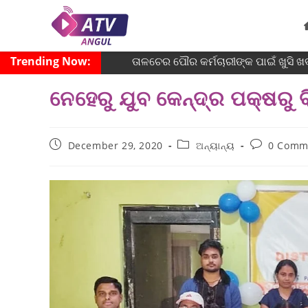
Trending Now:
ତାଳଚେର ପୌର କର୍ମଚାରୀଙ୍କ ପାଇଁ ଖୁସି ଖ
ନେହେରୁ ଯୁବ କେନ୍ଦ୍ର ପକ୍ଷରୁ ବି
December 29, 2020
ଅନ୍ୟାନ୍ୟ
0 Comm