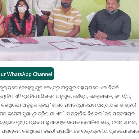
Our WhatsApp Channel
କୂଲ୍ୟରେ ନେହେରୁ ଯୁବ କେନ୍ଦ୍ର ଅନୁଗୁଳ ସହାୟତାରେ ଏକ ବିତର୍କ
ୋଜିତ ଏହି ପ୍ରତିଯୋଗିତାରେ ଅନୁଗୁଳ, ବୌଦ୍ଧ, ଢେଙ୍କାନାଳ, ଖୋର୍ଦ୍ଧା,
 କରିଥିଲେ। ଅନୁଗୁଳ ସ୍ବୟ˚ଶାସିତ ମହାବିଦ୍ୟାଳୟର ଅଧ୍ୟାପିକା ଶାଶ୍ବତୀ
ାଥ, ସମାଜସେବୀ ସୁଶାନ୍ତ ତ୍ରିପାଠୀ ଏବ˚ ସାମ୍ବାଦିକ ବିଶ୍ବର˚ଜନ ପଟ୍ଟନାୟକ
ନ୍ଦ୍ରର ମୁଖ୍ୟ ପ୍ରଦୀପ କୁମାରଙ୍କ ସମେତ ହେମାଳିନୀ ଜେନ୍‌, ତପନ ସାମଲ,
୍ରମ ପରିଚାଳନା କରିଥିଲେ। ବିଜୟୀ ପ୍ରାର୍ଥୀମାନେ ରାଜ୍ୟସ୍ତରୀୟ ପ୍ରତିଯୋଗିତା