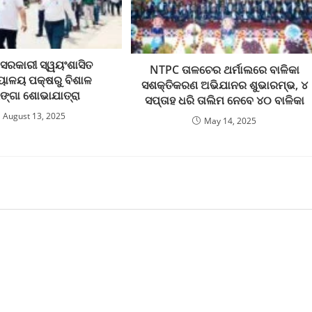
 ସରକାରୀ ସ୍ୱୟଂଶାସିତ
NTPC ତାଳଚେର ଥର୍ମାଲରେ ବାଳିକା
୍ୟାଳୟ ପକ୍ଷରୁ ବିଶାଳ
ସଶକ୍ତିକରଣ ଅଭିଯାନର ଶୁଭାରମ୍ଭ, ୪
ରଙ୍ଗା ଶୋଭାଯାତ୍ରା
ସପ୍ତାହ ଧରି ତାଲିମ ନେବେ ୪୦ ବାଳିକା
August 13, 2025
May 14, 2025