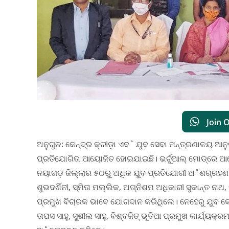
Join 
ଅନୁଗୁଳ: କେନ୍ଦ୍ର କ୍ରୀଡ଼ା ଏବ˚ ଯୁବ ସେବା ମନ୍ତ୍ରଣାଳୟ ଆନୁ
ପ୍ରତିଯୋଗିତା ଆୟୋଜିତ ହୋଇଯାଇଛି। ଭର୍ଚୁଆଲ୍‌ ମୋଡ୍‌ରେ ଆୟ
ନୟାଗଡ଼ ଜିଲ୍ଲାର ୫୦ରୁ ଅଧିକ ଯୁବ ପ୍ରତିଯୋଗୀ ଅ˚ଶଗ୍ରହଣ
ଶୁଭଦର୍ଶିନୀ, ସ୍ମିତା ମଲ୍ଲିକ, ଅଗ୍ନିଶମ ଅଧିକାରୀ ସୁକାନ୍ତ ନ
ପ୍ରମୁଖ ବିଚାରକ ଭାବେ ଯୋଗଦାନ କରିଥିଲେ। ନେହେରୁ ଯୁବ କେ
ତାପସ ସାହୁ, ସୁଶୀଲ ସାହୁ, ବିଶ୍ବଜିତ୍‌ ଭୂତିଆ ପ୍ରମୁଖ କାର୍ଯ୍ୟକ