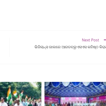
Next Post
ଭିଜିଲାନ୍ସ ଜାଲରେ ଆରଡବ୍ଲୁଏସଏସ କନିଷ୍ଠ କିରା