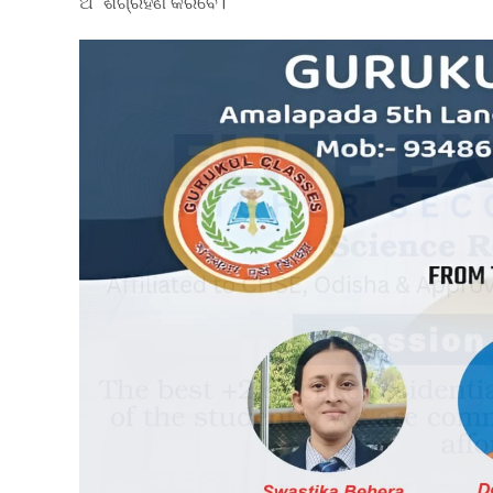
ଅ˚ଶଗ୍ରହଣ କରିବେ।