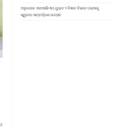
ଅନୁଗୋଳ ଏସଏସଭିଏମ୍ ଯୁକ୍ତ ୨ ବିଜ୍ଞାନ ବିଭାଗ ପକ୍ଷରୁ
ସ୍ୱାଗତ ସମ୍ବର୍ଦ୍ଧନା ଉତ୍ସବ
ରେ