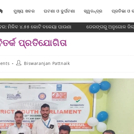
ମୁଖ୍ୟ ଖବର
ଘଟଣା ଓ ଦୁର୍ଘଟଣା
ସ୍ୱତନ୍ତ୍ର
ପ୍ରତିଭା ଓ ବ
ବର: ମିଳିବ ୪.୫୫ କୋଟି ବକେୟା ପାଉଣା
ଡେରଙ୍ଗରୁ ଅନୁଗୋଳ ଜିଲ୍ଲ
ତର୍କ ପ୍ରତିଯୋଗିତା
ents
Biswaranjan Pattnaik