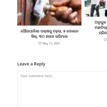
ଅନୁଗୁଳ
ମହାବିଦ
ପୌରପାଳିକା ପକ୍ଷରୁ ଚଢ଼ଉ, ୫ ଦୋକାନ
ତ୍ରି
ସିଲ୍, ୩୦ ହଜାର ଜରିମାନା
May 13, 2021
Leave a Reply