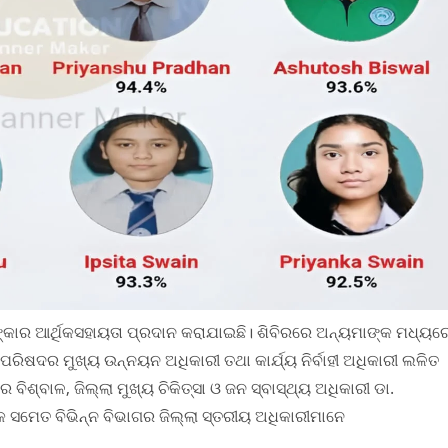
 ଟଙ୍କାର ଆର୍ଥିକସହାୟତା ପ୍ରଦାନ କରାଯାଇଛି। ଶିବିରରେ ଅନ୍ୟମାଙ୍କ ମଧ୍ୟର
 ପରିଷଦର ମୁଖ୍ୟ ଉନ୍ନୟନ ଅଧିକାରୀ ତଥା କାର୍ଯ୍ୟ ନିର୍ବାହୀ ଅଧିକାରୀ ଲଳିତ
ିଶ୍ବାଳ, ଜିଲ୍ଲା ମୁଖ୍ୟ ଚିକିତ୍ସା ଓ ଜନ ସ୍ବାସ୍ଥ୍ୟ ଅଧିକାରୀ ଡା.
୍କ ସମେତ ବିଭିନ୍ନ ବିଭାଗର ଜିଲ୍ଲା ସ୍ତରୀୟ ଅଧିକାରୀମାନେ