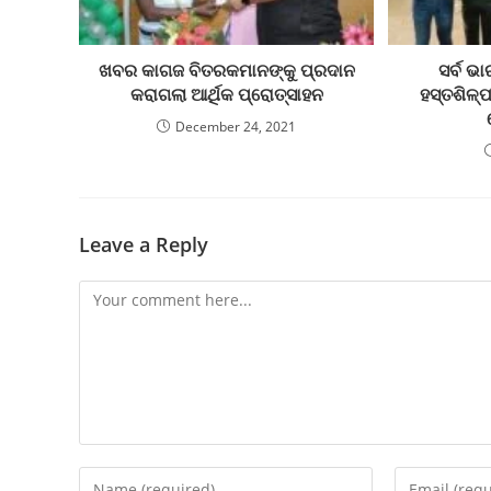
ଖବର କାଗଜ ବିତରକମାନଙ୍କୁ ପ୍ରଦାନ
ସର୍ବ ଭ
କରାଗଲା ଆର୍ଥିକ ପ୍ରୋତ୍ସାହନ
ହସ୍ତଶିଳ୍
December 24, 2021
Leave a Reply