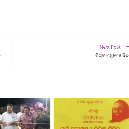
Next Post
ଦ
ବିଶ୍ବ ମଧୁମେହ ଦି