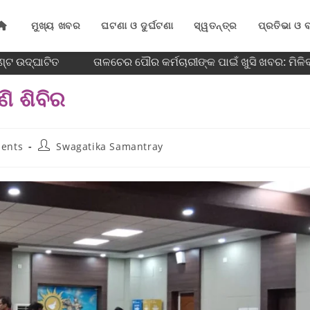
ମୁଖ୍ୟ ଖବର
ଘଟଣା ଓ ଦୁର୍ଘଟଣା
ସ୍ୱତନ୍ତ୍ର
ପ୍ରତିଭା ଓ ବ
୍ଟ ଉଦ୍ଘାଟିତ
ତାଳଚେର ପୌର କର୍ମଚାରୀଙ୍କ ପାଇଁ ଖୁସି ଖବର: ମିଳି
ଣି ଶିବିର
ents
Swagatika Samantray