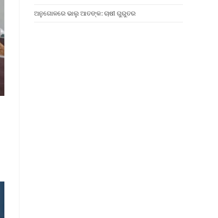
ଅନୁଗୋଳରେ ଭାଲୁ ଆତଙ୍କ: ଚାଷୀ ଗୁରୁତର