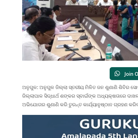
Join 
ଅନୁଗୁଳ: ଅନୁଗୁଳ ଜିଲ୍ଲା ସ୍ତରୀୟ ମିଳିତ ଜନ ଶୁଣାଣି ଶିବିର 
ଜିଲ୍ଲାପାଳ ସିଦ୍ଧାର୍ଥ ଶଙ୍କର ସ୍ବାଇଁଙ୍କ ଅଧ୍ୟକ୍ଷତାରେ ଦାଖ
ଅଭିଯୋଗର ଶୁଣାଣି କରି ତୁରନ୍ତ କାର୍ଯ୍ୟାନୁଷ୍ଠାନ ଗ୍ରହଣ କରିବ