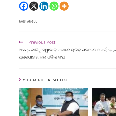
TAGS
:
ANGUL
Previous Post
ଆସନ୍ତାକାଲିଠୁ ସ୍ୱାଭାବିକ ଭାବେ ଚାଲିବ ତାଳଚେର କୋର୍ଟ, ବନ୍
ପ୍ରତ୍ୟାହାର କଲା ଓକିଲ ସଂଘ
YOU MIGHT ALSO LIKE