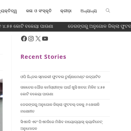
୍ୟକ୍ତିତ୍ୱ
କଳା ଓ ସଂସ୍କୃତି
କ୍ରୀଡ଼ା
ଅନ୍ୟାନ୍ୟ
ବ ୪.୫୫ କୋଟି ବକେୟା ପାଉଣା
ଡେରଙ୍ଗରୁ ଅନୁଗୋଳ ଜିଲ୍ଲା ଫୁଟବଲ
Recent Stories
ଓପି ଜିନ୍ଦଲ ସ୍ମାରକୀ ଫୁଟବଲ ଟୁର୍ଣ୍ଣାମେଣ୍ଟ ଉଦ୍ଘାଟିତ
ତାଳଚେର ପୌର କର୍ମଚାରୀଙ୍କ ପାଇଁ ଖୁସି ଖବର: ମିଳିବ ୪.୫୫
କୋଟି ବକେୟା ପାଉଣା
ଡେରଙ୍ଗରୁ ଅନୁଗୋଳ ଜିଲ୍ଲା ଫୁଟବଲ୍ ଦଳକୁ ୬ ଖେଳାଳି
ମନୋନୀତ
ସିଏନଜି ଏବଂ ପିଏନଜିରେ ମିଶିବ ବାୟୋଗ୍ୟାସ୍: କ୍ୟାବିନେଟ୍
ଅନୁମୋଦନ