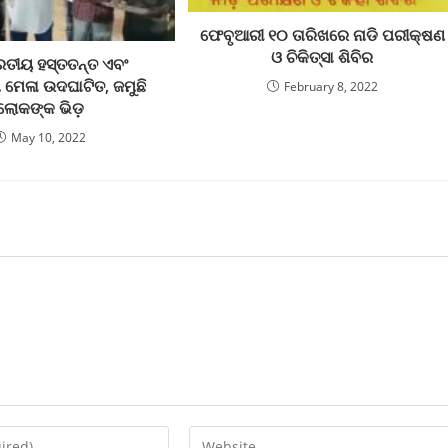
ଫେବୃଆରୀ ୧୦ ତାରିଖରେ ନାଡି ପରୀକ୍ଷଣ
ଓ ଚିକିତ୍ସା ଶିବିର
ାରତୀୟ ହସ୍ତତନ୍ତ ଏବଂ
ପ ମେଳା ଉଦଘାଟିତ, ଜମୁଛି
February 8, 2022
ଲୋକଙ୍କ ଭିଡ଼
May 10, 2022