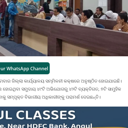
Our WhatsApp Channel
ସୋମବାର ଜିଲ୍ଲା କାର୍ଯ୍ୟାଳୟ ସମ୍ମିଳନୀ କକ୍ଷରେ ଅନୁଷ୍ଠିତ ହୋଇଯାଇଛି।
ଲ ହୋଇଥିବା ସମୁଦାୟ ୪୯ଟି ଅଭିଯୋଗରୁ ୪୨ଟି ବ୍ୟକ୍ତିଗତ, ୭ଟି ସାମୁହିକ
ାକୁ ସମ୍ପୃକ୍ତ ବିଭାଗୀୟ ଅଧିକାରୀଙ୍କୁ ପରାମର୍ଶ ଦେଇଛନ୍ତି।