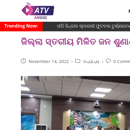
Trending Now:
ଓପି ଜିନ୍ଦଲ ସ୍ମାରକୀ ଫୁଟବଲ ଟୁର୍ଣ୍ଣାମେଣ
ଜିଲ୍ଲା ସ୍ତରୀୟ ମିଳିତ ଜନ ଶୁଣା
November 14, 2022
ଅନ୍ୟାନ୍ୟ
0 Comm