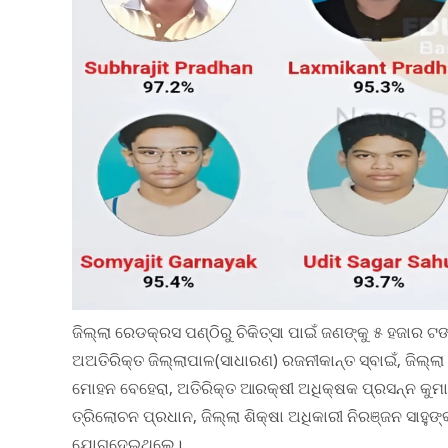
ଜିଲ୍ଲା ରେଡକ୍ରସ ପଣ୍ଠିରୁ ଚିକିତ୍ସା ପାଇଁ ଜଣଙ୍କୁ ୫ ହଜାର
ଅଅତିରିକ୍ତ ଜିଲ୍ଲାପାଳ(ସାଧାରଣ) ରଜନୀକାନ୍ତ ସ୍ବାଇଁ, ଜିଲ୍ଲା
ମୋହନ ବେହେରା, ଅତିରିକ୍ତ ଆରକ୍ଷୀ ଅଧିକ୍ଷକ ପ୍ରସନ୍ନ କୁମାର ବ
ତ୍ରିଲୋଚନ ପ୍ରଧାନ, ଜିଲ୍ଲା ଶିକ୍ଷା ଅଧିକାରୀ ନିରଞ୍ଜନ ସାହୁଙ
ଯୋଗଦେଇଥିଲେ।