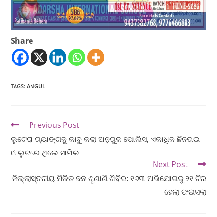
Share
TAGS
:
ANGUL
Previous Post
ଲୁଟେରା ଗ୍ୟାଙ୍ଗକୁ କାବୁ କଲା ଅନୁଗୁଳ ପୋଲିସ, ଏକାଧିକ ଛିନତାଇ
ଓ ଲୁଟରେ ଥିଲେ ସାମିଲ
Next Post
ଜିଲ୍ଲାସ୍ତରୀୟ ମିଳିତ ଜନ ଶୁଣାଣି ଶିବିର: ୧୬୩ ଅଭିଯୋଗରୁ ୨୧ ଟିର
ହେଲା ଫଇସଲା