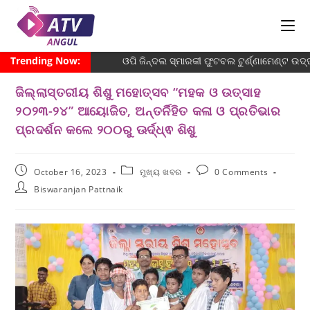
Trending Now:
ଓପି ଜିନ୍ଦଲ ସ୍ମାରକୀ ଫୁଟବଲ ଟୁର୍ଣ୍ଣାମେଣ୍ଟ ଉଦ୍ଘ
ଜିଲ୍ଲାସ୍ତରୀୟ ଶିଶୁ ମହୋତ୍ସବ “ମହକ ଓ ଉତ୍ସାହ
୨୦୨୩-୨୪” ଆୟୋଜିତ, ଅନ୍ତର୍ନିହିତ କଳା ଓ ପ୍ରତିଭାର
ପ୍ରଦର୍ଶନ କଲେ ୨୦୦ରୁ ଊର୍ଦ୍ଧ୍ଵ ଶିଶୁ
October 16, 2023
ମୁଖ୍ୟ ଖବର
0 Comments
Biswaranjan Pattnaik