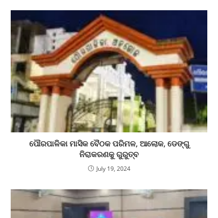
ପୌରପାଳିକା ମାସିକ ବୈଠକ ପରିମଳ, ଆଲୋକ, ଡେଙ୍ଗୁ
ନିରାକରଣକୁ ଗୁରୁତ୍ବ
July 19, 2024