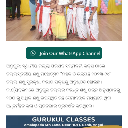
Join Our WhatsApp Channel
ଅନୁଗୁଳ: ସ୍ଥାନୀୟ ଜିଲ୍ଲା ପରିଷଦ ସମ୍ମିଳନୀ କକ୍ଷ ଠାରେ
ଜିଲ୍ଲାସ୍ତରୀୟ ଶିଶୁ ମହୋତ୍ସବ “ମହକ ଓ ଉତ୍ସାହ ୨୦୨୩-୨୪”
ଜିଲ୍ଲା ଶିଶୁ ସୁରକ୍ଷା ବିଭାଗ ପକ୍ଷରୁ ଅନୁଷ୍ଠିତ ହୋଇଛି।
କାର୍ଯ୍ୟକ୍ରମରେ ଅନୁଗୁଳ ଜିଲ୍ଲାର ବିଭିନ୍ନ ଶିଶୁ ଯତ୍ନ ଅନୁଷ୍ଠାନରୁ
୨୦୦ ରୁ ଅଧିକ ଶିଶୁ ଉପସ୍ଥିତ ରହି ସେମାନଙ୍କ ମଧ୍ୟରେ ଥିବା
ଅନ୍ତର୍ନିହିତ କଳା ଓ ପ୍ରତିଭାର ପ୍ରଦର୍ଶନ କରିଥିଲେ।