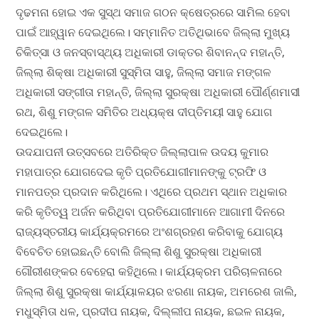
ଦୃଢମନା ହୋଇ ଏକ ସୁସ୍ଥ ସମାଜ ଗଠନ କ୍ଷେତ୍ରରେ ସାମିଲ ହେବା
ପାଇଁ ଆହ୍ୱାନ ଦେଇଥିଲେ। ସମ୍ମାନିତ ଅତିଥିଭାବେ ଜିଲ୍ଲା ମୁଖ୍ୟ
ଚିକିତ୍ସା ଓ ଜନସ୍ବାସ୍ଥ୍ୟ ଅଧିକାରୀ ଡାକ୍ତର ଶିବାନନ୍ଦ ମହାନ୍ତି,
ଜିଲ୍ଲା ଶିକ୍ଷା ଅଧିକାରୀ ସୁସ୍ମିତା ସାହୁ, ଜିଲ୍ଲା ସମାଜ ମଙ୍ଗଳ
ଅଧିକାରୀ ସଙ୍ଗୀତା ମହାନ୍ତି, ଜିଲ୍ଲା ସୁରକ୍ଷା ଅଧିକାରୀ ପୌର୍ଣ୍ଣମାସୀ
ରଥ, ଶିଶୁ ମଙ୍ଗଳ ସମିତିର ଅଧ୍ୟକ୍ଷ ଦୀପ୍ତିମୟୀ ସାହୁ ଯୋଗ
ଦେଇଥିଲେ।
ଉଦଯାପନୀ ଉତ୍ସବରେ ଅତିରିକ୍ତ ଜିଲ୍ଲାପାଳ ଉଦୟ କୁମାର
ମହାପାତ୍ର ଯୋଗଦେଇ କୃତି ପ୍ରତିଯୋଗୀମାନଙ୍କୁ ଟ୍ରଫି ଓ
ମାନପତ୍ର ପ୍ରଦାନ କରିଥିଲେ। ଏଥିରେ ପ୍ରଥମ ସ୍ଥାନ ଅଧିକାର
କରି କୃତିତ୍ୱ ଅର୍ଜନ କରିଥିବା ପ୍ରତିଯୋଗୀମାନେ ଆଗାମୀ ଦିନରେ
ରାଜ୍ୟସ୍ତରୀୟ କାର୍ଯ୍ୟକ୍ରମରେ ଅଂଶଗ୍ରହଣ କରିବାକୁ ଯୋଗ୍ୟ
ବିବେଚିତ ହୋଇଛନ୍ତି ବୋଲି ଜିଲ୍ଲା ଶିଶୁ ସୁରକ୍ଷା ଅଧିକାରୀ
ଗୌରୀଶଙ୍କର ବେହେରା କହିଥିଲେ। କାର୍ଯ୍ୟକ୍ରମ ପରିଚାଳନାରେ
ଜିଲ୍ଲା ଶିଶୁ ସୁରକ୍ଷା କାର୍ଯ୍ୟାଳୟର ଝରଣା ନାୟକ, ଅମରେଶ ଜାଲି,
ମଧୁସ୍ମିତା ଧଳ, ପ୍ରଦୀପ ନାୟକ, ଦିଲ୍ଲୀପ ନାୟକ, ଛଇଳ ନାୟକ,