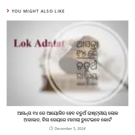
YOU MIGHT ALSO LIKE
ଆସନ୍ତା ୧୪ ରେ ଆୟୋଜିତ ହେବ ଚତୁର୍ଥ ରାଷ୍ଟ୍ରୀୟ ଲୋକ
ଅଦାଲତ, ବିନା ଦେୟରେ ମାମଲା ତୁଟେଇବେ କୋର୍ଟ
December 5, 2024