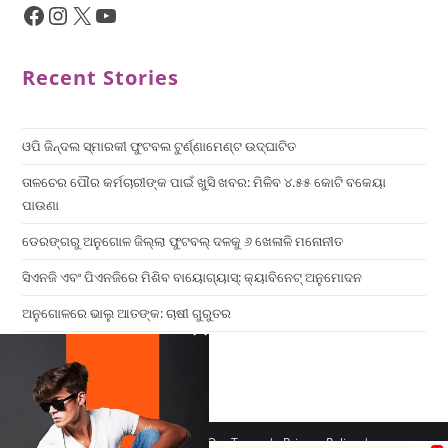
Recent Stories
ଓପି ଜିନ୍ଦଲ ସ୍ମାରକୀ ଫୁଟବଲ ଟୁର୍ଣ୍ଣାମେଣ୍ଟ ଉଦ୍ଘାଟିତ
ତାଳଚେର ପୌର କର୍ମଚାରୀଙ୍କ ପାଇଁ ଖୁସି ଖବର: ମିଳିବ ୪.୫୫ କୋଟି ବକେୟା
ପାଉଣା
ଡେରଙ୍ଗରୁ ଅନୁଗୋଳ ଜିଲ୍ଲା ଫୁଟବଲ୍ ଦଳକୁ ୬ ଖେଳାଳି ମନୋନୀତ
ସିଏନଜି ଏବଂ ପିଏନଜିରେ ମିଶିବ ବାୟୋଗ୍ୟାସ୍: କ୍ୟାବିନେଟ୍ ଅନୁମୋଦନ
ଅନୁଗୋଳରେ ଭାଲୁ ଆତଙ୍କ: ଚାଷୀ ଗୁରୁତର
×
Home
Contact us
Our Team
Privacy Policy