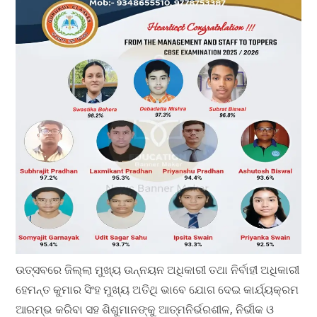
ଉତ୍ସବରେ ଜିଲ୍ଲା ମୁଖ୍ୟ ଉନ୍ନୟନ ଅଧିକାରୀ ତଥା ନିର୍ବାହୀ ଅଧିକାରୀ
ହେମନ୍ତ କୁମାର ସିଂହ ମୁଖ୍ୟ ଅତିଥି ଭାବେ ଯୋଗ ଦେଇ କାର୍ଯ୍ୟକ୍ରମ
ଆରମ୍ଭ କରିବା ସହ ଶିଶୁମାନଙ୍କୁ ଆତ୍ମନିର୍ଭରଶୀଳ, ନିର୍ଭୀକ ଓ