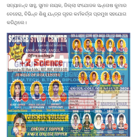
ସତ୍ୟାନନ୍ଦ ସାହୁ, ସୁମନ ନାୟକ, ଜିଲ୍ଲା ସଂଯୋଜକ ସନ୍ତୋଷ କୁମାର
ବେହେରା, ବିଭିନ୍ନ ଶିଶୁ ଯନ୍ତ୍ର ଗୃହର କର୍ମକର୍ତ୍ତା ପ୍ରମୁଖ ସହଯୋଗ
କରିଥିଲେ।