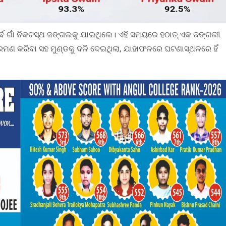
ର୍ବ ଗାଁ ନିକଟସ୍ଥ ଜଙ୍ଗଲକୁ ଯାଇଥିଲେ। ଏହି ସମୟରେ ହଠାତ୍ ଏକ ଜଙ୍ଗଲୀ
ଆକ୍ରମଣ କରିବା ସହ ମୁଣ୍ଡକୁ ଦଳି ଦେଇଥିଲା, ଯାହାଫଳରେ ଘଟଣାସ୍ଥଳରେ ହିଁ