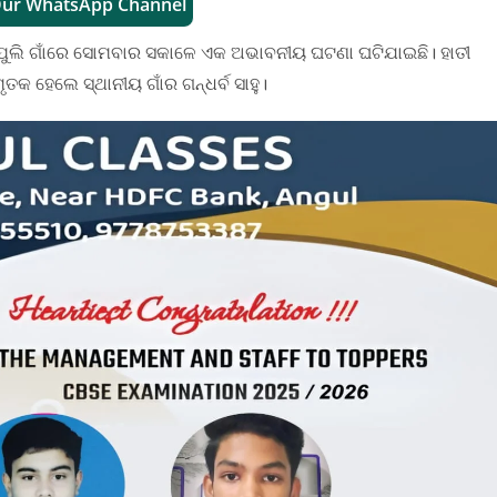
Our WhatsApp Channel
ପାପୁଲି ଗାଁରେ ସୋମବାର ସକାଳେ ଏକ ଅଭାବନୀୟ ଘଟଣା ଘଟିଯାଇଛି। ହାତୀ
କ ହେଲେ ସ୍ଥାନୀୟ ଗାଁର ଗନ୍ଧର୍ବ ସାହୁ।