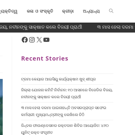
୍ୟକ୍ତିତ୍ୱ
କଳା ଓ ସଂସ୍କୃତି
କ୍ରୀଡ଼ା
ଅନ୍ୟାନ୍ୟ
, ନବୀନଙ୍କୁ ସାକ୍ଷାତ କଲେ ବିଜୟୀ ପ୍ରାର୍ଥୀ
୩ ମାସ ହେଲା ଦରମା ପାଇ
Recent Stories
ଟ୍ରମା କେୟାର ଆଇସିୟୁ କାର୍ଯ୍ୟକ୍ଷମ ଖୁବ୍ ଶୀଘ୍ର
ଜିଲ୍ଲା ଯୋଜନା କମିଟି ନିର୍ବାଚନ: ୧୦ ଆସନରେ ବିଜେଡିର ବିଜୟ,
ନବୀନଙ୍କୁ ସାକ୍ଷାତ କଲେ ବିଜୟୀ ପ୍ରାର୍ଥୀ
୩ ମାସ ହେଲା ଦରମା ପାଇନାହାନ୍ତି ଅବସରପ୍ରାପ୍ତ ସଫେଇ
କର୍ମଚାରୀ: ମୁଖ୍ୟମନ୍ତ୍ରୀଙ୍କୁ ଲେଖିଲେ ଚିଠି
ଜିନ୍ଦଲ ଫାଉଣ୍ଡେସନର ରକ୍ତଦାନ ଶିବିର ଆୟୋଜିତ: ୪୬୦
ୟୁନିଟ୍ ରକ୍ତ ସଂଗୃହୀତ