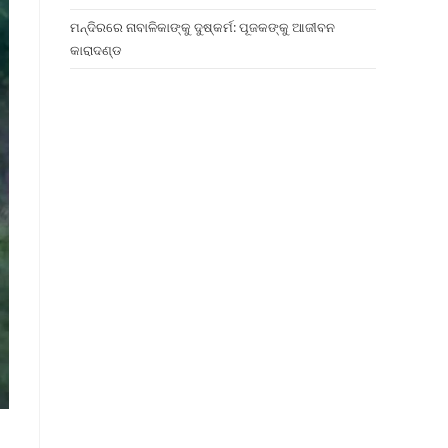
ମନ୍ଦିରରେ ନାବାଳିକାଙ୍କୁ ଦୁଷ୍କର୍ମ: ପୂଜକଙ୍କୁ ଆଜୀବନ
କାରାଦଣ୍ଡ