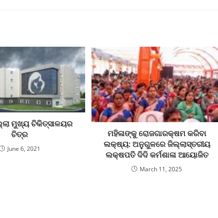
୍ଲା ମୁଖ୍ୟ ଚିକିତ୍ସାଳୟର
ମହିଳାଙ୍କୁ ରୋଜଗାରକ୍ଷମ କରିବା
ଚିତ୍ର
ଲକ୍ଷ୍ୟ: ଅନୁଗୁଳରେ ଜିଲ୍ଲାସ୍ତରୀୟ
June 6, 2021
ଲକ୍ଷପତି ଦିଦି କର୍ମଶାଳା ଆୟୋଜିତ
March 11, 2025