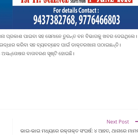
େଜନା ପ୍ରକାଶ ପାଇବା ସହ ସେମାନେ ତୁରନ୍ତ ବନ ବିଭାଗକୁ ଖବର ଦେଇଥିଲେ।
ଉଦ୍ଧାର କରିବା ସହ ବ୍ୟବଚ୍ଛେଦ ପାଇଁ ଡାକ୍ତରଖାନା ପଠାଇଛନ୍ତି।
 ଅସନ୍ତୋଷର ବାତାବରଣ ସୃଷ୍ଟି ହୋଇଛି।
Next Post
ଭାଇ-ଭାଇ ମଧ୍ୟରେ ରକ୍ତାକ୍ତ ସଂଘର୍ଷ: ୪ ଆହତ, ଥାନାରେ ମାମ