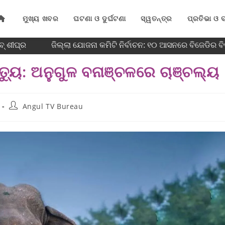
ମୁଖ୍ୟ ଖବର
ଘଟଣା ଓ ଦୁର୍ଘଟଣା
ସ୍ୱତନ୍ତ୍ର
ପ୍ରତିଭା ଓ ବ
 ଶୀଘ୍ର
ଜିଲ୍ଲା ଯୋଜନା କମିଟି ନିର୍ବାଚନ: ୧୦ ଆସନରେ ବିଜେଡିର ବିଜୟ
ତ୍ୟୁ: ଅନୁଗୁଳ ବନାଞ୍ଚଳରେ ଚାଞ୍ଚଲ୍ୟ
Angul TV Bureau