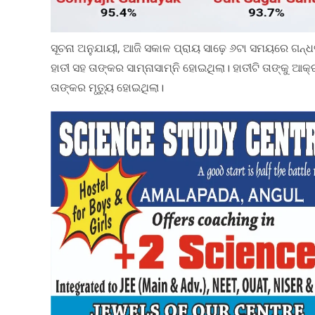
ସୂଚନା ଅନୁଯାୟୀ, ଆଜି ସକାଳ ପ୍ରାୟ ସାଢ଼େ ୬ଟା ସମୟରେ ଗନ୍ଧ
ହାତୀ ସହ ତାଙ୍କର ସାମ୍ନାସାମ୍ନି ହୋଇଥିଲା। ହାତୀଟି ତାଙ୍କୁ 
ତାଙ୍କର ମୃତ୍ୟୁ ହୋଇଥିଲା।