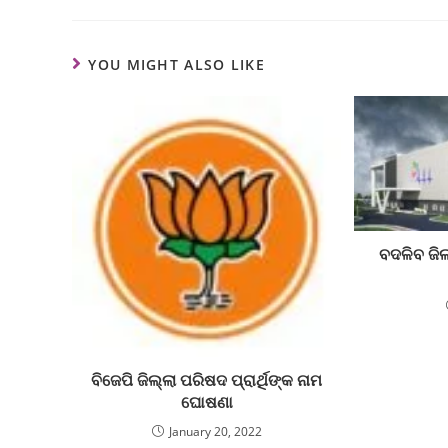
YOU MIGHT ALSO LIKE
ବଦଳିବ ଜିଲ
ବିଜେପି ଜିଲ୍ଲା ପରିଷଦ ପ୍ରାର୍ଥିଙ୍କ ନାମ
ଘୋଷଣା
January 20, 2022