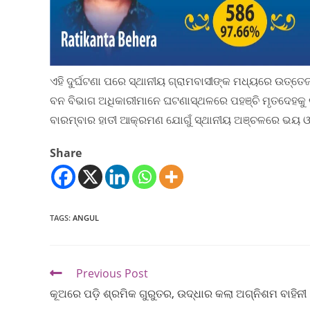
ଏହି ଦୁର୍ଘଟଣା ପରେ ସ୍ଥାନୀୟ ଗ୍ରାମବାସୀଙ୍କ ମଧ୍ୟରେ ଉତ୍ତ
ବନ ବିଭାଗ ଅଧିକାରୀମାନେ ଘଟଣାସ୍ଥଳରେ ପହଞ୍ଚି ମୃତଦେହକୁ 
ବାରମ୍ବାର ହାତୀ ଆକ୍ରମଣ ଯୋଗୁଁ ସ୍ଥାନୀୟ ଅଞ୍ଚଳରେ ଭୟ ଓ
Share
TAGS
:
ANGUL
Previous Post
କୂଅରେ ପଡ଼ି ଶ୍ରମିକ ଗୁରୁତର, ଉଦ୍ଧାର କଲା ଅଗ୍ନିଶମ ବାହିନୀ