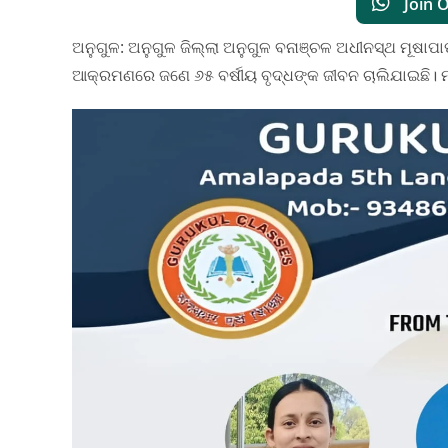
Join 
ଅନୁଗୁଳ: ଅନୁଗୁଳ ଜିଲ୍ଲା ଅନୁଗୁଳ ବନାଞ୍ଚଳ ଅଧୀନସ୍ଥ ମୂଷା
ଆକ୍ରମଣରେ ଜଣେ ୬୫ ବର୍ଷୀୟ ବୃଦ୍ଧଙ୍କ ଜୀବନ ଚାଲିଯାଇଛି। ମୃତ