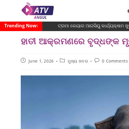
Trending Now:
ଟ୍ରମା କେୟାର ଆଇସିୟୁ କାର୍ଯ୍ୟକ୍ଷମ ଖୁବ୍
ହାତୀ ଆକ୍ରମଣରେ ବୃଦ୍ଧଙ୍କ ମୃ
June 1, 2026
ମୁଖ୍ୟ ଖବର
0 Comments