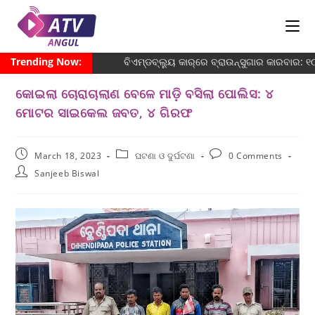
Trending Now:
ବିଏମ୍‌ଡବ୍ଲ୍ୟୁ କାର୍‌ରେ ବ୍ରାଉନ୍‌ସୁଗାର କାରବାର:
କୋଇଲା ଚୋରାଚାଲାଣ ବେଳେ ମାଡ଼ି ବସିଲା ପୋଲିସ: ୪
ମୋଟର ସାଇକେଲ ଜବତ, ୪ ଗିରଫ
March 18, 2023
ଘଟଣା ଓ ଦୁର୍ଘଟଣା
0 Comments
Sanjeeb Biswal