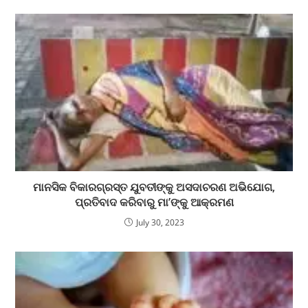
ମାନସିକ ବିକାରଗ୍ରସ୍ତ ଯୁବତୀଙ୍କୁ ଅସଦାଚରଣ ଅଭିଯୋଗ,
ପ୍ରତିବାଦ କରିବାରୁ ମା’ଙ୍କୁ ଆକ୍ରମଣ
July 30, 2023