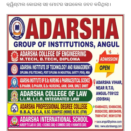
କ୍ୱିଣ୍ଟାଲ କୋଇଲା ସହ ମୋଟର ସାଇକେଲ ଜବତ କରିଥିଲା।