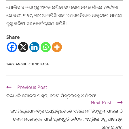
ପୋଲିସ ୪ ଜଣଙ୍କୁ ଅଟକ ରଖିବା ସହ ସେମାନଙ୍କ ନାଁରେ ୧୧୧/୨୩
ରେ ଦଫା ୩୭୯, ୩୪ ଆଇପିସି ଏବଂ ଏମଏମଡିଆର ଆକ୍ଟରେ ମାମଲା
ରୁଜୁ କରିବା ସହ କୋର୍ଟଚାଲାଣ କରିଛି।
Share
TAGS
:
ANGUL
,
CHENDIPADA
Previous Post
ଡ଼କାଏତି ଯୋଜନା ପଣ୍ଡ, ଦେଶୀ ପିସ୍ତଲସହ ୪ ଗିରଫ
Next Post
ଉପଜିଲ୍ଲାପାଳଙ୍କ ଅଧ୍ୟକ୍ଷତାରେ ସରିଲା ମା’ ହିଙ୍ଗୁଳା ଯାତ୍ରା ଓ
ଲୋକ ମହୋତ୍ସବ ପାଇଁ ପ୍ରସ୍ତୁତି ବୈଠକ, ଏପ୍ରିଲ ୪ରୁ ଆରମ୍ଭ
ହେବ ଯାତ୍ରା