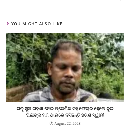
YOU MIGHT ALSO LIKE
ଘରୁ ସୁନା ଗହଣା ନେଇ ପ୍ରେମିକ ସହ ଫେରାର ହେଲେ ଦୁଇ
ପିଲାଙ୍କ ମା’, ଥାନାରେ ବସିଛନ୍ତି ହତାଶ ସ୍ୱାମୀ
August 22, 2023