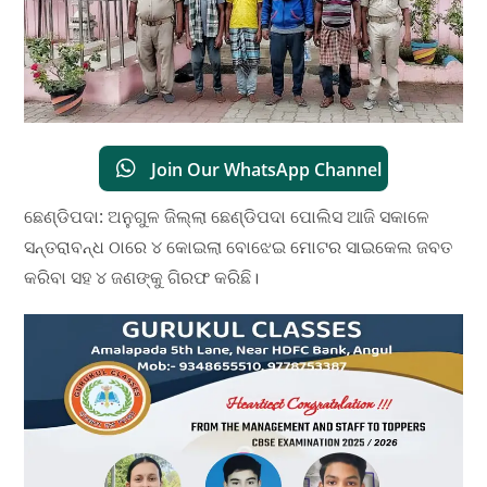
Join Our WhatsApp Channel
ଛେଣ୍ଡିପଦା: ଅନୁଗୁଳ ଜିଲ୍ଲା ଛେଣ୍ଡିପଦା ପୋଲିସ ଆଜି ସକାଳେ
ସନ୍ତରାବନ୍ଧ ଠାରେ ୪ କୋଇଲା ବୋଝେଇ ମୋଟର ସାଇକେଲ ଜବତ
କରିବା ସହ ୪ ଜଣଙ୍କୁ ଗିରଫ କରିଛି।