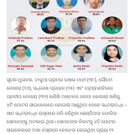
ସୂଚନା ମୁତାବକ, ଟାକୁଆ ଗ୍ରାମର ଋଷଭ ମାଝୀ (୩୮), ଗୌତମ
ବେହେରା (୨୬), ସନ୍ତୋଷ ପ୍ରଧାନ (୨୫) ଏବଂ ବ୍ରାହ୍ମଣବିଲର
ପ୍ରଦୀପ ବେହେରା (୩୨) କଣିହାଁ ଅଞ୍ଚଳର ଜରଡା କୋଇଲା ଖଣିରୁ
୪ଟି ମୋଟର ସାଇକେଲରେ କୋଇଲା ଆଣୁଥିବା ବେଳେ ସନ୍ତରାବନ୍ଧ –
ସାନ ସନ୍ତରାବନ୍ଧ ରାସ୍ତାରେ ଜଗି ରହିଥିବା ଛେଣ୍ଡିପଦା ପୋଲିସ
ସେମାନଙ୍କୁ ଅଟକାଇ ଥିଲା। ସେମାନଙ୍କ ନିକଟରୁ ୪ଟି ମୋଟର
ସାଇକେଲରେ ଅଖା ବସ୍ତାରେ ବୋଝେଇ ହୋଇଥିବା ପ୍ରାୟ ୧୨