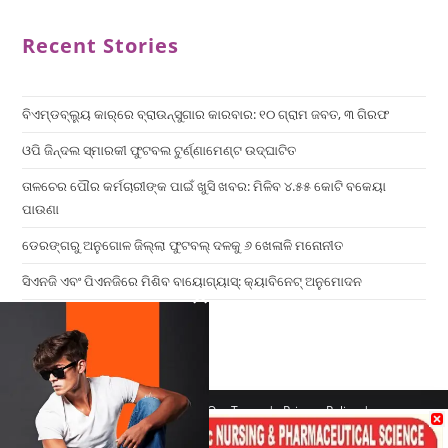
Recent Stories
ବିଏମ୍‌ଡବ୍ଲ୍ୟୁ କାର୍‌ରେ ବ୍ରାଉନ୍‌ସୁଗାର କାରବାର: ୧୦ ଗ୍ରାମ ଜବତ, ୩ ଗିରଫ
ଓପି ଜିନ୍ଦଲ ସ୍ମାରକୀ ଫୁଟବଲ ଟୁର୍ଣ୍ଣାମେଣ୍ଟ ଉଦ୍ଘାଟିତ
ତାଳଚେର ପୌର କର୍ମଚାରୀଙ୍କ ପାଇଁ ଖୁସି ଖବର: ମିଳିବ ୪.୫୫ କୋଟି ବକେୟା
ପାଉଣା
ଡେରଙ୍ଗରୁ ଅନୁଗୋଳ ଜିଲ୍ଲା ଫୁଟବଲ୍ ଦଳକୁ ୬ ଖେଳାଳି ମନୋନୀତ
ସିଏନଜି ଏବଂ ପିଏନଜିରେ ମିଶିବ ବାୟୋଗ୍ୟାସ୍: କ୍ୟାବିନେଟ୍ ଅନୁମୋଦନ
×
Home
Contact us
Our Team
Privacy Policy
Terms & Conditions