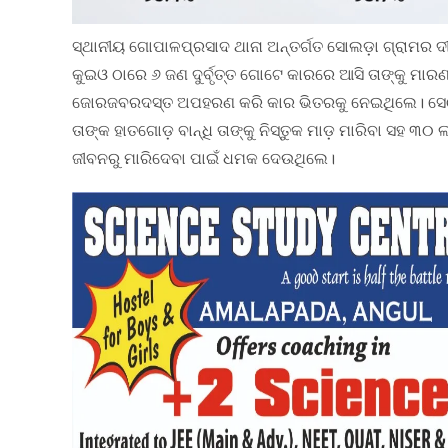
ସ୍ଥାନୀୟ ଗୋପାଳପ୍ରସାଦ ଥାନା ଅନ୍ତର୍ଗତ ସୋଲଡ଼ା ଗ୍ରାମର ଦ
କୁଇଓ ଠାରେ ୬ ଜଣ ଦୁର୍ବୃତ୍ତ ଗୋଟେ କାରରେ ଆସି ତାଙ୍କୁ ମା
ଜୋରଜବରଦସ୍ତ ଅପହରଣ କରି କାର ଭିତରକୁ ନେଇଥିଲେ। ସେଠାର
ତାଙ୍କ ହାତଗୋଡ଼ ବାନ୍ଧି ତାଙ୍କୁ ନିସ୍ତୁକ ମାଡ଼ ମାରିବା ସହ ୩
ଜୀବନରୁ ମାରିଦେବା ପାଇଁ ଧମକ ଦେଉଥିଲେ।