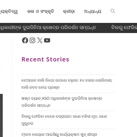
୍ୟକ୍ତିତ୍ୱ
କଳା ଓ ସଂସ୍କୃତି
କ୍ରୀଡ଼ା
ଅନ୍ୟାନ୍ୟ
ିକାରୀଙ୍କ ଦୁଇଦିନିଆ କ୍ଷେତ୍ର ପରିଦର୍ଶନ ସମ୍ପନ୍ନ
ବିଲରୁ ଫେରିବା
Recent Stories
ବେଆଇନ ବାଲି ଡିପୋ ଉପରେ ଚଢ଼ାଉ: ୫୪ ହଜାର ଜୋରିମାନା,
ବାଲି ଜବତ ନେଇ ପ୍ରଶ୍ନ
ଷଷ୍ଠ ବ୍ୟାଚ୍‌ ASO ଅଧିକାରୀଙ୍କ ଦୁଇଦିନିଆ କ୍ଷେତ୍ର
ପରିଦର୍ଶନ ସମ୍ପନ୍ନ
ବିଲରୁ ଫେରିବା ବେଳେ ବଜ୍ରାଘାତ: ଜଣେ ମହିଳା ମୃତ, ଜଣେ
ଗୁରୁତର
ଟ୍ରମା କେୟାର ଆଇସିୟୁ କାର୍ଯ୍ୟକ୍ଷମ ଖୁବ୍ ଶୀଘ୍ର