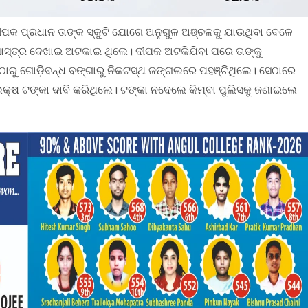
ୀପକ ପ୍ରଧାନ ତାଙ୍କ ସ୍କୁଟି ଯୋଗେ ଅନୁଗୁଳ ଅଞ୍ଚଳକୁ ଯାଉଥିବା ବେଳେ
ରଣାସ୍ତ୍ର ଦେଖାଇ ଅଟକାଇ ଥିଲେ। ଦୀପକ ଅଟକିଯିବା ପରେ ତାଙ୍କୁ
ୁ ଗୋଡ଼ିବନ୍ଧ ବଙ୍ଗାରୁ ନିକଟସ୍ଥ ଜଙ୍ଗଲରେ ପହଞ୍ଚିଥିଲେ। ସେଠାରେ
୦ ଲକ୍ଷ ଟଙ୍କା ଦାବି କରିଥିଲେ। ଟଙ୍କା ନଦେଲେ କିମ୍ବା ପୁଲିସକୁ ଜଣାଇଲେ