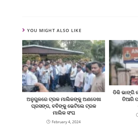
YOU MIGHT ALSO LIKE
ଡିକି ଭାଙ୍ଗି
ତିଆରି ପ
ଅନୁଗୁଳରେ ଟ୍ରକ ମାଲିକଙ୍କୁ ଅଣଦେଖା
ପ୍ରସଙ୍ଗ, ବବିଙ୍କୁ ଭେଟିଲେ ଟ୍ରକ
ମାଲିକ ସଂଘ
February 4, 2024