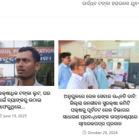
ଊର୍ଦ୍ଧ୍ବ ଟଙ୍କା ହରାଇଲେ ଯୁ
 ଲକ୍ଷାଧିକ ଟଙ୍କା ଲୁଟ, ଘର
ଅନୁଗୁଳରେ ରେଳ ସେବାର ଉନ୍ନତି ଦାବି:
ାଇଁ ବ୍ୟାଙ୍କରୁ ଉଠାଇ
ଜିଲ୍ଲା ଜନଜୀବନ ସୁରକ୍ଷା କମିଟି
ଫେରୁଥିଲେ…
ପକ୍ଷରୁ ପୂର୍ବତଟ ରେଳ ବିଭାଗର
June 19, 2025
ସାଧାରଣ ପ୍ରବନ୍ଧକଙ୍କ ଉଦ୍ଦେଶ୍ୟରେ
ସ୍ମାରକପତ୍ର ପ୍ରଦାନ
October 29, 2024