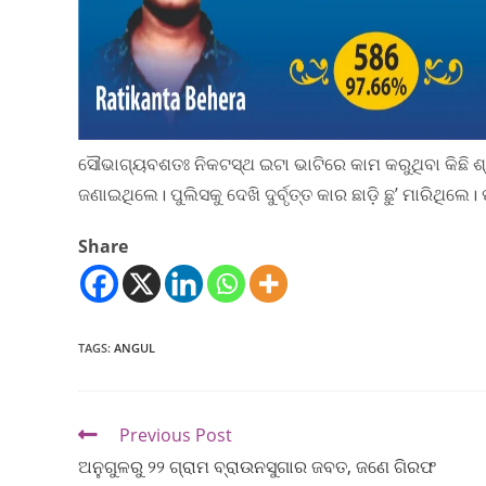
ସୌଭାଗ୍ୟବଶତଃ ନିକଟସ୍ଥ ଇଟା ଭାଟିରେ କାମ କରୁଥିବା କିଛି ଶ୍
ଜଣାଇଥିଲେ। ପୁଲିସକୁ ଦେଖି ଦୁର୍ବୃତ୍ତ କାର ଛାଡ଼ି ଛୁ’ ମାରିଥିଲ
Share
TAGS
:
ANGUL
Previous Post
ଅନୁଗୁଳରୁ ୨୨ ଗ୍ରାମ ବ୍ରାଉନସୁଗାର ଜବତ, ଜଣେ ଗିରଫ