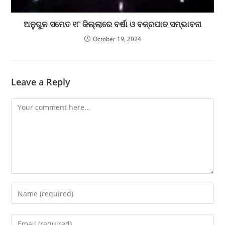
ଅନୁଗୁଳ ସମେତ ୧୮ ଜିଲ୍ଲାରେ ବର୍ଷା ଓ ବଜ୍ରପାତ ସମ୍ଭାବନା
October 19, 2024
Leave a Reply