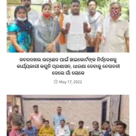
ଜବରଦଖଲ ଉଚ୍ଛେଦ ପାଇଁ ହାଇକୋର୍ଟଙ୍କ ନିର୍ଦ୍ଦେଶକୁ
କାର୍ଯ୍ୟକାରୀ କରୁନି ପ୍ରଶାସନ, ଧାରଣା ଦେବାକୁ ଚେତାବନୀ
ଦେଲେ ଗାଁ ଲୋକେ
May 17, 2022