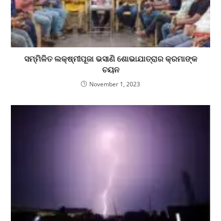
ସମ୍ମିଳିତ ଲକ୍ଷ୍ମୀପୂଜା ଭସାଣି ଶୋଭାଯାତ୍ରାର କ୍ରମାଙ୍କ
ଚୟନ
November 1, 2023