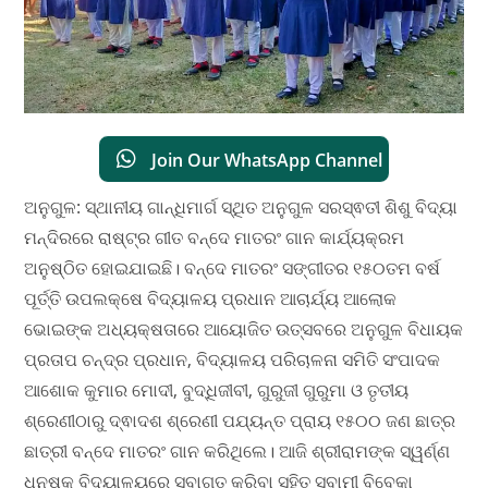
Join Our WhatsApp Channel
ଅନୁଗୁଳ: ସ୍ଥାନୀୟ ଗାନ୍ଧିମାର୍ଗ ସ୍ଥିତ ଅନୁଗୁଳ ସରସ୍ଵତୀ ଶିଶୁ ବିଦ୍ୟା
ମନ୍ଦିରରେ ରାଷ୍ଟ୍ର ଗୀତ ବନ୍ଦେ ମାତରଂ ଗାନ କାର୍ଯ୍ୟକ୍ରମ
ଅନୁଷ୍ଠିତ ହୋଇଯାଇଛି। ବନ୍ଦେ ମାତରଂ ସଙ୍ଗୀତର ୧୫୦ତମ ବର୍ଷ
ପୂର୍ତ୍ତି ଉପଲକ୍ଷେ ବିଦ୍ୟାଳୟ ପ୍ରଧାନ ଆଚାର୍ଯ୍ୟ ଆଲୋକ
ଭୋଇଙ୍କ ଅଧ୍ୟକ୍ଷତାରେ ଆୟୋଜିତ ଉତ୍ସବରେ ଅନୁଗୁଳ ବିଧାୟକ
ପ୍ରତାପ ଚନ୍ଦ୍ର ପ୍ରଧାନ, ବିଦ୍ୟାଳୟ ପରିଚାଳନା ସମିତି ସଂପାଦକ
ଆଶୋକ କୁମାର ମୋଦୀ, ବୁଦ୍ଧିଜୀବୀ, ଗୁରୁଜୀ ଗୁରୁମା ଓ ତୃତୀୟ
ଶ୍ରେଣୀଠାରୁ ଦ୍ଵାଦଶ ଶ୍ରେଣୀ ପଯ୍ୟନ୍ତ ପ୍ରାୟ ୧୫୦୦ ଜଣ ଛାତ୍ର
ଛାତ୍ରୀ ବନ୍ଦେ ମାତରଂ ଗାନ କରିଥିଲେ। ଆଜି ଶ୍ରୀରାମଙ୍କ ସ୍ୱର୍ଣ୍ଣ
ଧନୁଷକୁ ବିଦ୍ୟାଳୟରେ ସ୍ବାଗତ କରିବା ସହିତ ସ୍ବାମୀ ବିବେକା