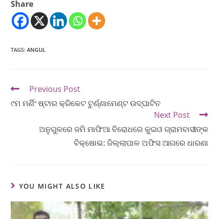
Share
TAGS
:
ANGUL
Previous Post
୯ମ ମର୍ଣିଂ ଷ୍ଟାର କ୍ରିକେଟ ଟୁର୍ଣ୍ଣାମେଣ୍ଟ ଉଦ୍ଘାଟିତ
Next Post
ଅନୁଗୁଳରେ ଜମି ମାଫିଆ ବିରୋଧରେ କୁଇଓ ଗ୍ରାମବାସୀଙ୍କ
ବିକ୍ଷୋଭ: ଜିଲ୍ଲାପାଳ ଅଫିସ ଆଗରେ ଧାରଣା
YOU MIGHT ALSO LIKE