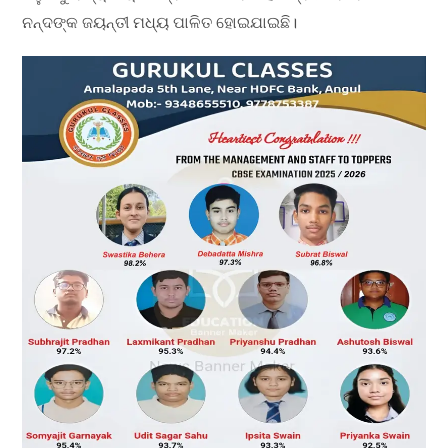
ନନ୍ଦଙ୍କ ଜୟନ୍ତୀ ମଧ୍ୟ ପାଳିତ ହୋଇଯାଇଛି।