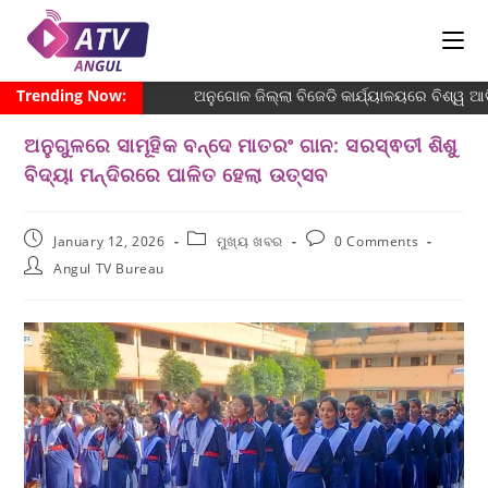
Trending Now:
ଅନୁଗୋଳ ଜିଲ୍ଲା ବିଜେଡି କାର୍ଯ୍ୟାଳୟରେ ବିଶ୍ୱ ଆଦି
ଅନୁଗୁଳରେ ସାମୂହିକ ବନ୍ଦେ ମାତରଂ ଗାନ: ସରସ୍ଵତୀ ଶିଶୁ
ବିଦ୍ୟା ମନ୍ଦିରରେ ପାଳିତ ହେଲା ଉତ୍ସବ
January 12, 2026
ମୁଖ୍ୟ ଖବର
0 Comments
Angul TV Bureau