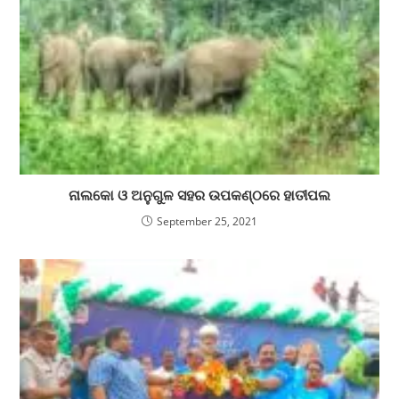
ନାଲକୋ ଓ ଅନୁଗୁଳ ସହର ଉପକଣ୍ଠରେ ହାତୀପଲ
September 25, 2021