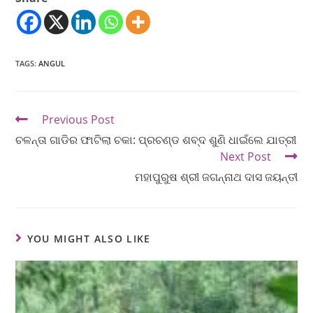
TAGS
:
ANGUL
Previous Post
ଚଳନ୍ତା ଗାଡିର ଫାଟିଲା ଚକା: ପ୍ରଚଣ୍ଡ ଶବ୍ଦ ଶୁଣି ଧାଇଁଲେ ଯାତ୍ରୀ
Next Post
ମହାପୁରୁଷ ଶ୍ରୀ ଜଗନ୍ନାଥ ଦାସ ଜୟନ୍ତୀ
YOU MIGHT ALSO LIKE