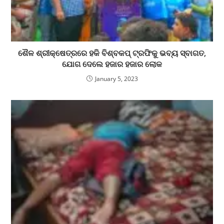
ଶୈଳ ଶ୍ରୀକ୍ଷେତ୍ରରେ ହକି ବିଶ୍ବକପ୍ ଟ୍ରଫିକୁ ଭବ୍ୟ ସ୍ବାଗତ,
ଯୋଗ ଦେଲେ ହଜାର ହଜାର ଲୋକ
January 5, 2023