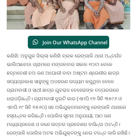
Join Our WhatsApp Channel
କଣିହାଁ: ଅନୁଗୁଳ ଜିଲ୍ଲା କଣିହାଁ ବ୍ଲକ ରେଙ୍ଗାଳି ଥାନା ଅନ୍ତର୍ଗତ
ଭାଲିଆବେଡା ଗ୍ରାମରେ ମଙ୍ଗଳବାର ସକାଳ ୧୦ଟା ବେଳେ
ଛଦ୍ମବେଶୀ ନଅ ଜଣ ଅଘୋରୀ ବାବା ଅଷ୍ଟମ ଶ୍ରେଣୀର ଛାତ୍ର
ସତ୍ୟପ୍ରକାଶ ସାହୁଙ୍କୁ ଅପହରଣ ଉଦ୍ୟମ କରୁଥିବା ବେଳେ
ଗ୍ରାମବାସୀ ଓ ସାଥୀ ଛାତ୍ର ଯୁବରାଜ ବେହେରାଙ୍କ ତତ୍ପରତାରେ
ଧରାପଡ଼ିଛନ୍ତି। ଗ୍ରାମବାସୀ ଦୁଇଟି କାର (ଏମପି ୧୭ ସିବି ୩୫୯୬ ଓ
ଏମପି ୧୯ ସିବି ୭୫୬୦) ସହ ଅଭିଯୁକ୍ତମାନଙ୍କୁ ରେଙ୍ଗାଳି ଥାନାରେ
ହସ୍ତାନ୍ତର କରିଛନ୍ତି। ପୋଲିସ ସୂଚନା ଅନୁଯାୟୀ, ଆଠ ଜଣ
ମଧ୍ୟପ୍ରଦେଶ ଓ ଜଣେ ଉତ୍ତର ପ୍ରଦେଶର ବାସିନ୍ଦା ଅଟନ୍ତି।
ରେଙ୍ଗାଳି ପୋଲିସ ଅଟକ ଅଭିଯୁକ୍ତଙ୍କୁ ନେଇ ତଦନ୍ତ ଜାରି ରଖିଛି।