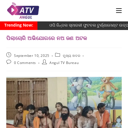
Trending Now:
ଓପି ଜିନ୍ଦଲ ସ୍ମାରକୀ ଫୁଟବଲ ଟୁର୍ଣ୍ଣାମେଣ୍ଟ ଉଦ୍ଘ
ପିଲାଚୋରି ଅଭିଯୋଗରେ ନଅ ଜଣ ଅଟକ
September 10, 2025
ମୁଖ୍ୟ ଖବର
0 Comments
Angul TV Bureau