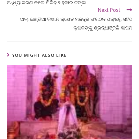
ବନ୍ଧ୍ୟାକରଣ କଲେ ମିଳିବ ୨ ହଜାର ଟଙ୍କା
Next Post
ଅଲ୍ ଇଣ୍ଡିଆ କିଷାନ କ୍ଷେତ ମଜଦୂର ସଂଗଠନ ପକ୍ଷରୁ ସହିଦ
କୃଷକଙ୍କୁ ଶ୍ରଦ୍ଧାଞ୍ଜଳି ଜ୍ଞାପନ
YOU MIGHT ALSO LIKE