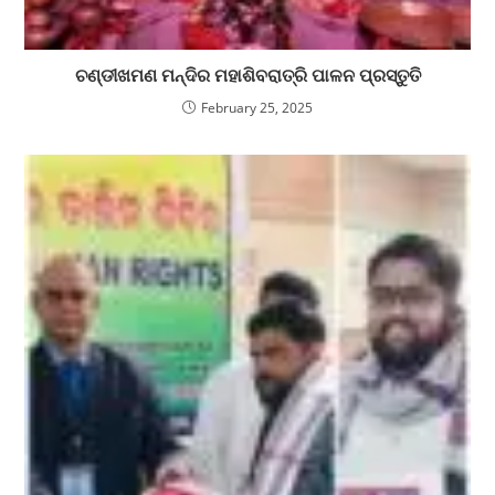
ଚଣ୍ଡୀଖମଣ ମନ୍ଦିର ମହାଶିବରାତ୍ରି ପାଳନ ପ୍ରସ୍ତୁତି
February 25, 2025