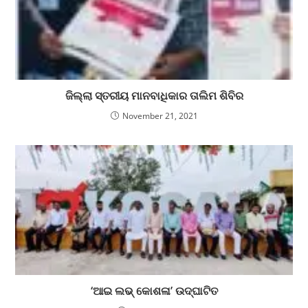
ଜିଲ୍ଲା ସ୍ତରୀୟ ମାନବାଧିକାର ତାଲିମ ଶିବିର
November 21, 2021
‘ଆଇ ଲଭ୍ କୋଶଳା’ ଉଦ୍‌ଘାଟିତ