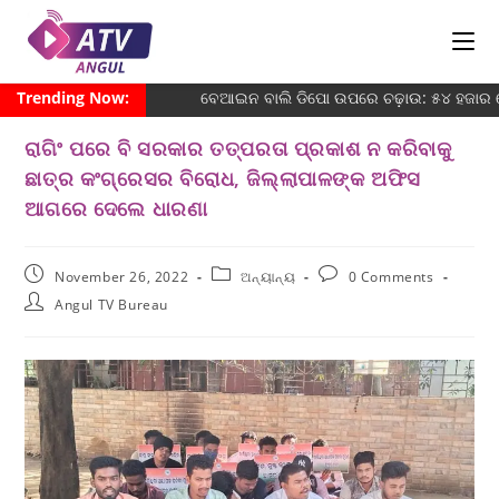
Trending Now:
ବେଆଇନ ବାଲି ଡିପୋ ଉପରେ ଚଢ଼ାଉ: ୫୪ ହଜାର ଜୋ
ରାଗିଂ ପରେ ବି ସରକାର ତତ୍ପରତା ପ୍ରକାଶ ନ କରିବାକୁ
ଛାତ୍ର କଂଗ୍ରେସର ବିରୋଧ, ଜିଲ୍ଲାପାଳଙ୍କ ଅଫିସ
ଆଗରେ ଦେଲେ ଧାରଣା
November 26, 2022
ଅନ୍ୟାନ୍ୟ
0 Comments
Angul TV Bureau