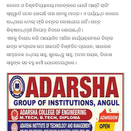
କଲେଜ ଓ ବିଶ୍ଵବିଦ୍ୟାଳୟ ମାନଙ୍କରେ ଯେଉଁ ଆଣ୍ଟି ରାଗିଂ
ସ୍କ୍ୱାର୍ଡ ଗଠନ ହୋଇଛି ତାହା ନାମକୁ ମାତ୍ର। ଏ ପର୍ଯ୍ୟନ୍ତ କଲେଜ
କାନ୍ଥରେ ଟୋଲ୍ ଫ୍ରି ନମ୍ବର ଲେଖାଯାଇ ନାହିଁ। ଉଚ୍ଚ
ଶିକ୍ଷାମନ୍ତ୍ରୀ ନିଘୋଡ଼ ନିଦରେ ଶୋଇଛନ୍ତି।
ଏହାକୁ ବିରୋଧ କରି ଆୟୋଜିତ ଆଜିର କାର୍ଯ୍ୟକ୍ରମରେ ଜିଲ୍ଲା
ଛାତ୍ର କଂଗ୍ରେସ ଉପ ସଭାପତି ବିଶ୍ଵଜିତ ପ୍ରଧାନ, ସାଧାରଣ
ସମ୍ପାଦକ ତନ୍ମୟ ସାହୁ, ଶୁଭେନ୍ଦୁ ସାହୁ, ଅମର ନାୟକ, ଦିନେଶ
ସାହୁଙ୍କ ସହ ବହୁ କର୍ମୀ ଯୋଗଦେଇଥିଲେ।