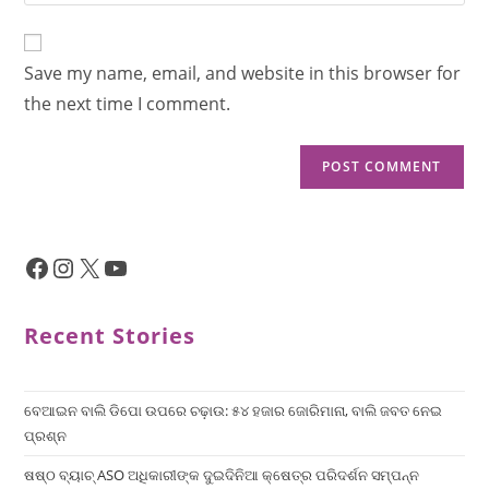
Save my name, email, and website in this browser for
the next time I comment.
Recent Stories
ବେଆଇନ ବାଲି ଡିପୋ ଉପରେ ଚଢ଼ାଉ: ୫୪ ହଜାର ଜୋରିମାନା, ବାଲି ଜବତ ନେଇ
ପ୍ରଶ୍ନ
ଷଷ୍ଠ ବ୍ୟାଚ୍‌ ASO ଅଧିକାରୀଙ୍କ ଦୁଇଦିନିଆ କ୍ଷେତ୍ର ପରିଦର୍ଶନ ସମ୍ପନ୍ନ