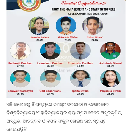
ଏହି କଲେଜରୁ ହିଁ ରାଜ୍ୟରେ ସମସ୍ତ ସରକାରୀ ଓ ବେସରକାରୀ
ବିଶ୍ଵବିଦ୍ୟାଳୟ/ମହାବିଦ୍ୟାଳୟର କ୍ୟାମ୍ପସ କେତେ ଅସୁରକ୍ଷିତ,
ଅସ୍ଥିର, ଆତଙ୍କିତ ଓ ବିପଦ ସଂକୁଳ ହୋଇଛି ତାହା ସ୍ପଷ୍ଟ
ହୋଇପଡ଼ିଛି।