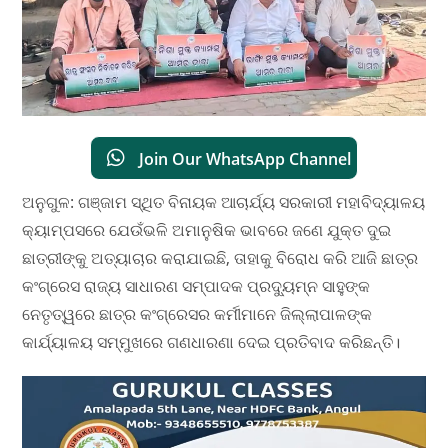
Join Our WhatsApp Channel
ଅନୁଗୁଳ: ଗଞ୍ଜାମ ସ୍ଥିତ ବିନାୟକ ଆଚାର୍ଯ୍ୟ ସରକାରୀ ମହାବିଦ୍ୟାଳୟ
କ୍ୟାମ୍ପସରେ ଯେଉଁଭଳି ଅମାନୁଷିକ ଭାବରେ ଜଣେ ଯୁକ୍ତ ଦୁଇ
ଛାତ୍ରୀଙ୍କୁ ଅତ୍ୟାଚାର କରାଯାଇଛି, ତାହାକୁ ବିରୋଧ କରି ଆଜି ଛାତ୍ର
କଂଗ୍ରେସ ରାଜ୍ୟ ସାଧାରଣ ସମ୍ପାଦକ ପ୍ରଦ୍ୟୁମ୍ନ ସାହୁଙ୍କ
ନେତୃତ୍ୱରେ ଛାତ୍ର କଂଗ୍ରେସର କର୍ମୀମାନେ ଜିଲ୍ଲାପାଳଙ୍କ
କାର୍ଯ୍ୟାଳୟ ସମ୍ମୁଖରେ ଗଣଧାରଣା ଦେଇ ପ୍ରତିବାଦ କରିଛନ୍ତି।