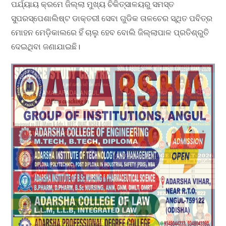
ପର୍ଯ୍ୟାୟ କ୍ରମେ ଜିଲ୍ଲା ମୁଖ୍ୟ ଚିକିତ୍ସାଳୟରୁ ସମସ୍ତ
ସୁପରସ୍ପେଶାଲିଷ୍ଟ ଡାକ୍ତରୀ ସେବା ଗୁଡିକ ତାଳଚେର ସ୍ଥିତ ପବିତ୍ର
ମୋହନ ମେଡ଼ିକାଲରେ ହିଁ ଚାଲୁ ହେବ ବୋଲି ଜିଲ୍ଲାପାଳ ପ୍ରତିଶ୍ରୁତି
ଦେଇଥିବା ଜଣାଯାଇଛି।