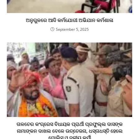
ଅନୁଗୁଳରେ ଆଦି କର୍ମଯୋଗୀ ଅଭିଯାନ କର୍ମଶାଳା
September 5, 2025
ତାଳଚେର କଂଗ୍ରେସ ବିଧାୟକ ପ୍ରାର୍ଥୀ ପ୍ରଫୁଲ୍ଲ ଦାସଙ୍କ
ନାମାଙ୍କନ ଦାଖଲ ବେଳେ ଉତ୍ତେଜନା, ଧସ୍ତାଧସ୍ତି ହେଲେ
ପୋଲିସ ଓ ଦଳୀୟ କର୍ମୀ