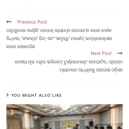
Previous Post
ଅନୁଗୁଳରେ ଲର୍ଣ୍ଣିଂ ମଡେଲ୍‌ ଲ୍ୟାବ୍‌ର ଉଦଘାଟନ କଲେ ନବୀନ
ଜିନ୍ଦଲ, ‘ସଂକଳ୍ପ’ ଜିମ୍ ଏବଂ ‘ସମୃଦ୍ଧି’ ମାର୍କେଟ୍ କମ୍ପ୍ଲେକ୍ସର
କଲେ ଲୋକାର୍ପଣ
Next Post
ଜାତୀୟ ମୂକ ବଧିର କ୍ରିକେଟ୍ ଟୁର୍ଣ୍ଣାମେଣ୍ଟ ଉଦଘାଟିତ, ପ୍ରଥମ
ମ୍ୟାଚରେ ଆନ୍ଧ୍ରକୁ ହରାଇଲା ଓଡ଼ିଶା
YOU MIGHT ALSO LIKE