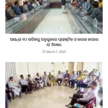
ଆସନ୍ତା ୧୦ ତାରିଖରୁ ଅନୁଗୁଳରେ ପ୍ଲାଷ୍ଟିକ ଓ କାଗଜ କପରେ
ଚା’ ନିଷେଧ
March 7, 2025