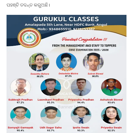
ପହଞ୍ଚି ତଦନ୍ତ କରୁଅଛି।