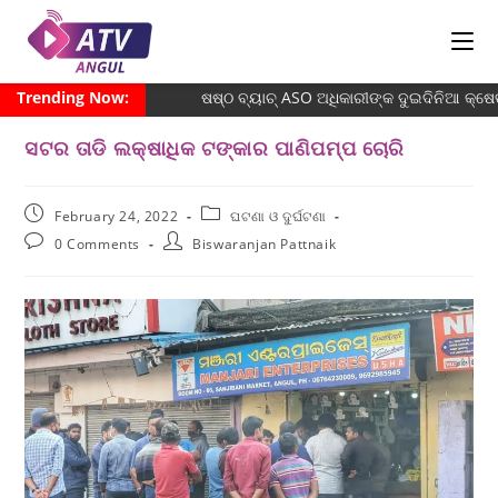
Trending Now:
ଷଷ୍ଠ ବ୍ୟାଚ୍‌ ASO ଅଧିକାରୀଙ୍କ ଦୁଇଦିନିଆ କ୍ଷେତ
ସଟର ତାଡି ଲକ୍ଷାଧିକ ଟଙ୍କାର ପାଣିପମ୍ପ ଚୋରି
February 24, 2022
ଘଟଣା ଓ ଦୁର୍ଘଟଣା
0 Comments
Biswaranjan Pattnaik