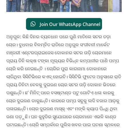
Join Our WhatsApp Channel
ଅନୁଗୁଳ: କିଛି ଦିନର ବ୍ୟବଧାନ ପରେ ପୁଣି ମାତିଲେ ସଟର ତଡ଼ା
ଚୋର। ବୁଧବାର ବିଳମ୍ବିତ ରାତିରେ ଅନୁଗୁଳ ସଂଜୀବନୀ ମାର୍କେଟ
ମଞ୍ଜରୀ ଏଣ୍ଟରପ୍ରାଇଜେସ ଦୋକାନର ସଟର ତାଡ଼ି ଚୋରମାନେ
ପ୍ରାୟ ତିନି ଲକ୍ଷ ଟଙ୍କା ମୂଲ୍ୟର ବିଭିନ୍ନ କମ୍ପାନୀର ପାଣି ପମ୍ପ
ଚୋରି କରି ନେଇଛନ୍ତି । ଚୋରିର ପୁରା କାରନାମା ଦୋକାନରେ
ଲାଗିଥିବା ସିସିଟିଭିରେ କଏଦ୍ ହୋଇଚି। ସିସିଟିଭି ଫୁଟେଜ ଅନୁସାରେ ରାତି
ପ୍ରାୟ ତିନିଟା ବେଳକୁ ଦୁଇଜଣ ଚୋର ସଟର ତାଡ଼ି ଦୋକାନ ଭିତରେ
ପଶୁଛନ୍ତି। ଛ’ ମିନିଟ୍ ପରେ ବସଷ୍ଟାଣ୍ଡ ପଟୁ ଗୋଟିଏ ଧଳା କାରକୁ
ଚୋର ଦୁଇଜଣ ଡାକୁଛନ୍ତି। କାରରେ ପମ୍ପ ସବୁକୁ ଲଦି ବଜାର ଆଡ଼କୁ
ପଳାଇଛନ୍ତି। ଚୋର ଦୁଇଜଣ ମାସ୍କ୍ ଏବଂ ମଙ୍କି କ୍ୟାପ ପିନ୍ଧି ଥିବା
ଜଣା ପଡ଼ୁଛି। ଘନ କୁହୁଡିର ସୁଯୋଗରେ ଚୋରମାନେ ଏଭଳି କାଣ୍ଡ
ଘଟାଇଛନ୍ତି। ଚୋରି ସମ୍ପର୍କରେ ପୁଲିସ ଖବର ପାଇ ଘଟଣା ସ୍ଥଳରେ