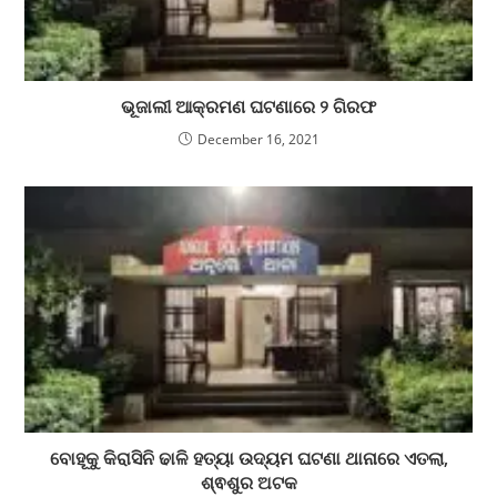
ଭୂଜାଲୀ ଆକ୍ରମଣ ଘଟଣାରେ ୨ ଗିରଫ
December 16, 2021
ବୋହୂକୁ କିରାସିନି ଢାଳି ହତ୍ୟା ଉଦ୍ୟମ ଘଟଣା ଥାନାରେ ଏତଲା,
ଶ୍ଵଶୁର ଅଟକ