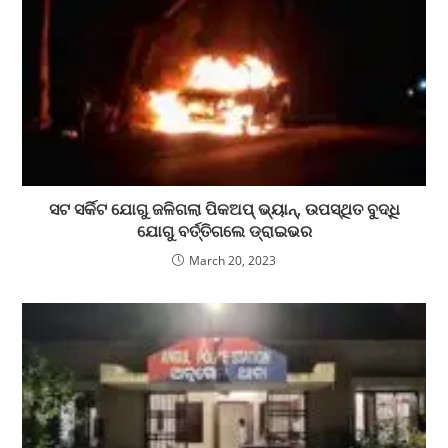
ସଟ ସର୍କିଟ ଯୋଗୁ ଜଳିଗଲା ପିକଅପ୍ ଭ୍ୟାନ୍, ଉପସ୍ଥିତ ବୁଦ୍ଧି
ଯୋଗୁ ବର୍ତ୍ତିଗଲେ ଡ୍ରାଇଭର
March 20, 2023