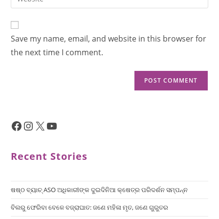
Save my name, email, and website in this browser for
the next time I comment.
Recent Stories
ଷଷ୍ଠ ବ୍ୟାଚ୍‌ ASO ଅଧିକାରୀଙ୍କ ଦୁଇଦିନିଆ କ୍ଷେତ୍ର ପରିଦର୍ଶନ ସମ୍ପନ୍ନ
ବିଲରୁ ଫେରିବା ବେଳେ ବଜ୍ରାଘାତ: ଜଣେ ମହିଳା ମୃତ, ଜଣେ ଗୁରୁତର