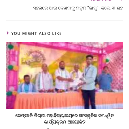
ସହରରେ ଆଉ ଦେଖିବାକୁ ମିଳୁନି “ଜାମୁ”: କିଲୋ ୩ ଶହ
YOU MIGHT ALSO LIKE
ରେଙ୍ଗାଳି ଡିଗ୍ରୀ ମହାବିଦ୍ୟାଳୟରେ ସାଂସ୍କୃତିକ ସମନ୍ୱିତ
କାର୍ଯ୍ୟକ୍ରମ ଆୟୋଜିତ