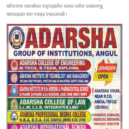
ସମିନଙ୍କ ଆଦର୍ଶରେ ଅନୁପ୍ରାଣିତ ହୋଇ ଗରିବ ଲୋକଙ୍କୁ
ସାହାଯ୍ୟର ହାତ ମଧ୍ୟ ବଢ଼ାଯାଇଛି।