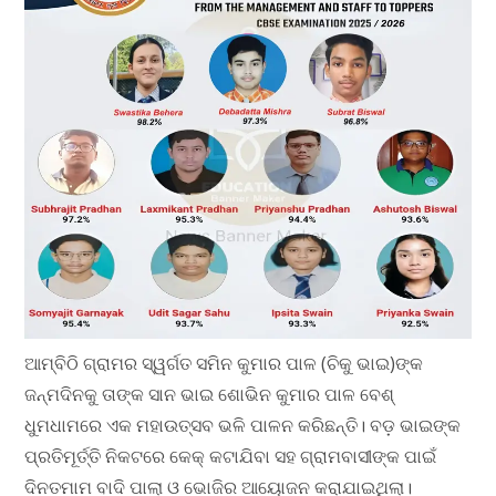
ଆମ୍ବିଠି ଗ୍ରାମର ସ୍ୱର୍ଗତ ସମିନ କୁମାର ପାଳ (ଚିକୁ ଭାଇ)ଙ୍କ
ଜନ୍ମଦିନକୁ ତାଙ୍କ ସାନ ଭାଇ ଶୋଭିନ କୁମାର ପାଳ ବେଶ୍
ଧୁମଧାମରେ ଏକ ମହାଉତ୍ସବ ଭଳି ପାଳନ କରିଛନ୍ତି। ବଡ଼ ଭାଇଙ୍କ
ପ୍ରତିମୂର୍ତ୍ତି ନିକଟରେ କେକ୍ କଟାଯିବା ସହ ଗ୍ରାମବାସୀଙ୍କ ପାଇଁ
ଦିନତମାମ ବାଦି ପାଲା ଓ ଭୋଜିର ଆୟୋଜନ କରାଯାଇଥିଲା।