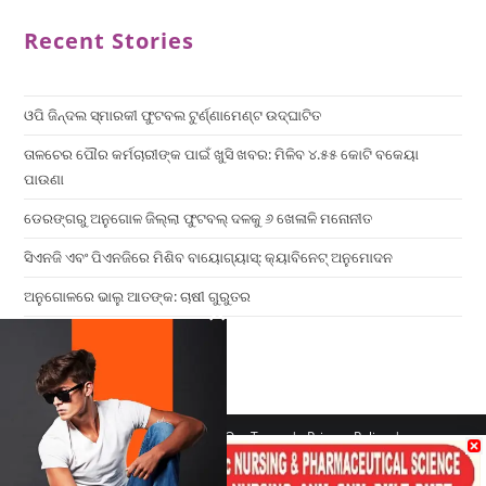
Recent Stories
ଓପି ଜିନ୍ଦଲ ସ୍ମାରକୀ ଫୁଟବଲ ଟୁର୍ଣ୍ଣାମେଣ୍ଟ ଉଦ୍ଘାଟିତ
ତାଳଚେର ପୌର କର୍ମଚାରୀଙ୍କ ପାଇଁ ଖୁସି ଖବର: ମିଳିବ ୪.୫୫ କୋଟି ବକେୟା
ପାଉଣା
ଡେରଙ୍ଗରୁ ଅନୁଗୋଳ ଜିଲ୍ଲା ଫୁଟବଲ୍ ଦଳକୁ ୬ ଖେଳାଳି ମନୋନୀତ
ସିଏନଜି ଏବଂ ପିଏନଜିରେ ମିଶିବ ବାୟୋଗ୍ୟାସ୍: କ୍ୟାବିନେଟ୍ ଅନୁମୋଦନ
ଅନୁଗୋଳରେ ଭାଲୁ ଆତଙ୍କ: ଚାଷୀ ଗୁରୁତର
×
Home
Contact us
Our Team
Privacy Policy
Terms & Conditions