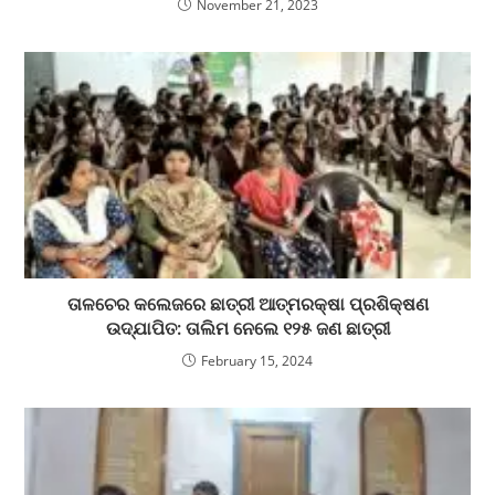
November 21, 2023
ତାଳଚେର କଲେଜରେ ଛାତ୍ରୀ ଆତ୍ମରକ୍ଷା ପ୍ରଶିକ୍ଷଣ
ଉଦ୍‌ଯାପିତ: ତାଲିମ ନେଲେ ୧୨୫ ଜଣ ଛାତ୍ରୀ
February 15, 2024