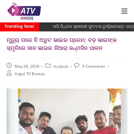
Trending Now:
ଓପି ଜିନ୍ଦଲ ସ୍ମାରକୀ ଫୁଟବଲ ଟୁର୍ଣ୍ଣାମେଣ୍ଟ ଉଦ୍ଘ
ମୃତ୍ୟୁ ପରେ ବି ଅତୁଟ ଭାଇର ପ୍ରେମ: ବଡ଼ ଭାଇଙ୍କ
ସ୍ମୃତିରେ ସାନ ଭାଇର ନିଆରା ଜନ୍ମଦିନ ପାଳନ
May 28, 2026
ଅନ୍ୟାନ୍ୟ
0 Comments
Angul TV Bureau