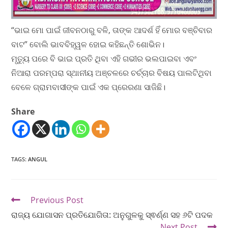
“ଭାଇ ମୋ ପାଇଁ ଜୀବନଠାରୁ ବଳି, ତାଙ୍କ ଆଦର୍ଶ ହିଁ ମୋର ବଞ୍ଚିବାର
ବାଟ” ବୋଲି ଭାବବିହ୍ୱଳ ହୋଇ କହିଛନ୍ତି ଶୋଭିନ।
ମୃତ୍ୟୁ ପରେ ବି ଭାଇ ପ୍ରତି ଥିବା ଏହି ଗଭୀର ଭଲପାଇବା ଏବଂ
ନିଆରା ପରମ୍ପରା ସ୍ଥାନୀୟ ଅଞ୍ଚଳରେ ଚର୍ଚ୍ଚାର ବିଷୟ ପାଲଟିଥିବା
ବେଳେ ଗ୍ରାମବାସୀଙ୍କ ପାଇଁ ଏକ ପ୍ରେରଣା ସାଜିଛି।
Share
TAGS
:
ANGUL
Previous Post
ରାଜ୍ୟ ଯୋଗାସନ ପ୍ରତିଯୋଗିତା: ଅନୁଗୁଳକୁ ସ୍ଵର୍ଣ୍ଣ ସହ ୬ଟି ପଦକ
Next Post