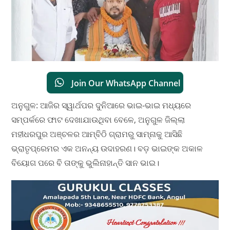
Join Our WhatsApp Channel
ଅନୁଗୁଳ: ଆଜିର ସ୍ୱାର୍ଥପର ଦୁନିଆରେ ଭାଇ-ଭାଇ ମଧ୍ୟରେ
ସମ୍ପର୍କରେ ଫାଟ ଦେଖାଯାଉଥିବା ବେଳେ, ଅନୁଗୁଳ ଜିଲ୍ଲା
ମହୀଧରପୁର ଅଞ୍ଚଳର ଆମ୍ବିଠି ଗ୍ରାମରୁ ସାମ୍ନାକୁ ଆସିଛି
ଭ୍ରାତୃପ୍ରେମର ଏକ ଅନନ୍ୟ ଉଦାହରଣ। ବଡ଼ ଭାଇଙ୍କ ଅକାଳ
ବିୟୋଗ ପରେ ବି ତାଙ୍କୁ ଭୁଲିନାହାନ୍ତି ସାନ ଭାଇ।