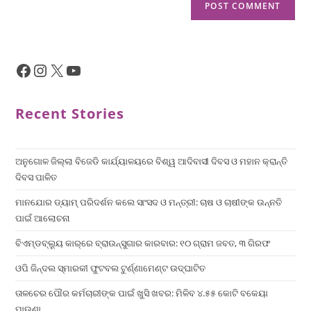
Recent Stories
ଅନୁଗୋଳ ଜିଲ୍ଲା ବିଜେଡି କାର୍ଯ୍ୟାଳୟରେ ବିଶ୍ୱ ଆଦିବାସୀ ଦିବସ ଓ ମହାନ କ୍ରାନ୍ତି
ଦିବସ ପାଳିତ
ମାନଯୋର ଡ୍ୟାମ୍ ପରିଦର୍ଶନ କଲେ ସାଂସଦ ଓ ମନ୍ତ୍ରୀ: ଚାଷ ଓ ଚାଷୀଙ୍କ ଉନ୍ନତି
ପାଇଁ ଆଲୋଚନା
ବିଏମ୍‌ଡବ୍ଲ୍ୟୁ କାର୍‌ରେ ବ୍ରାଉନ୍‌ସୁଗାର କାରବାର: ୧୦ ଗ୍ରାମ ଜବତ, ୩ ଗିରଫ
ଓପି ଜିନ୍ଦଲ ସ୍ମାରକୀ ଫୁଟବଲ ଟୁର୍ଣ୍ଣାମେଣ୍ଟ ଉଦ୍ଘାଟିତ
ତାଳଚେର ପୌର କର୍ମଚାରୀଙ୍କ ପାଇଁ ଖୁସି ଖବର: ମିଳିବ ୪.୫୫ କୋଟି ବକେୟା
ପାଉଣା