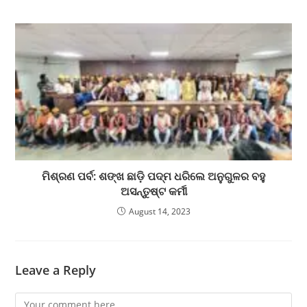
ମିଶ୍ରଣ ପର୍ବ: ଶଙ୍ଖ ଛାଡ଼ି ପଦ୍ମ ଧରିଲେ ଅନୁଗୁଳର ବହୁ
ଅସନ୍ତୁଷ୍ଟ କର୍ମୀ
August 14, 2023
Leave a Reply