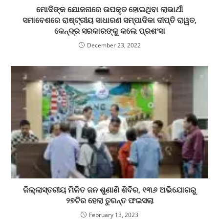
ମୋଦିଙ୍କ ଯୋଜନାରେ ଉପକୃତ ହୋଇଥିବା ଲାଭାର୍ଥୀ
ସମାବେଶରେ ରାଷ୍ଟ୍ରୀୟ ସାଧାରଣ ସମ୍ପାଦିକା ଦୀପ୍ତି ରାୱତ,
କେନ୍ଦ୍ର ସରକାରଙ୍କୁ କଲେ ପ୍ରଶଂସା
December 23, 2022
ଜିଲ୍ଲାସ୍ତରୀୟ ମିଳିତ ଜନ ଶୁଣାଣି ଶିବିର, ୧୩୬ ଅଭିଯୋଗରୁ
୨୭ଟିର ହେଲା ତୁରନ୍ତ ଫଇସଲା
February 13, 2023