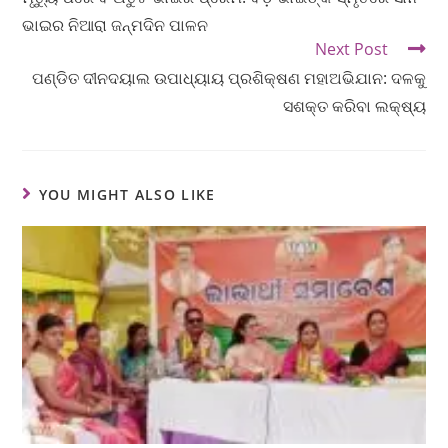
ଭାଇର ନିଆରା ଜନ୍ମଦିନ ପାଳନ
Next Post
ପଣ୍ଡିତ ଦୀନଦୟାଲ ଉପାଧ୍ୟାୟ ପ୍ରଶିକ୍ଷଣ ମହାଅଭିଯାନ: ଦଳକୁ
ସଶକ୍ତ କରିବା ଲକ୍ଷ୍ୟ
YOU MIGHT ALSO LIKE