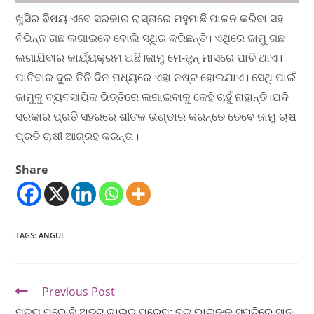
ଖୁସିର ବିଷୟ ଏବେ ସରକାର ରାସ୍ତାରେ ମହୁମାଛି ପାଳନ କରିବା ସହ
ବିଭିନ୍ନ ଗଛ ଲଗାଇବେ ବୋଲି ସ୍ଥିର କରିଛନ୍ତି। ଏଥିରେ ଜାମୁ ଗଛ
ଲଗାଯିବାର କାର୍ଯ୍ୟକ୍ରମ ଅଛି।ଜାମୁ ମେ-ଜୁନ୍ ମାସରେ ପାଚି ଥାଏ।
ପାଚିବାର ଦୁଇ ତିନି ଦିନ ମଧ୍ୟରେ ଏହା ନଷ୍ଟ ହୋଇଯାଏ। ସେଥି ପାଇଁ
ଜାମୁକୁ ବ୍ୟବସାୟିକ ଭିତ୍ତିରେ ଲଗାଇବାକୁ କେହି ଚାହୁଁ ନାହାନ୍ତି।ଯଦି
ସରକାର ପ୍ରତି ସହରରେ ଶୀତଳ ଭଣ୍ଡାର କରନ୍ତେ ତେବେ ଜାମୁ ଚାଷ
ପ୍ରତି ଚାଷୀ ଆଗ୍ରହ କରନ୍ତା।
Share
TAGS
:
ANGUL
Previous Post
ମୃତ୍ୟୁ ପରେ ବି ଅତୁଟ ଭାଇର ପ୍ରେମ: ବଡ଼ ଭାଇଙ୍କ ସ୍ମୃତିରେ ସାନ