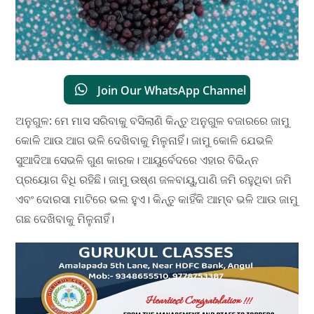
Join Our WhatsApp Channel
ଅନୁଗୁଳ: ମେ ମାସ ସରିବାକୁ ବସିଲାଣି କିନ୍ତୁ ଅନୁଗୁଳ ବଜାରରେ ଜାମୁ
କୋଳି ଆଉ ଆଗ ଭଳି ଦେଖିବାକୁ ମିଳୁନାହିଁ। ଜାମୁ କୋଳି ଯେଭଳି
ସୁଆଦିଆ ସେଭଳି ଗୁଣ କାରକ। ଆୟୁର୍ବେଦରେ ଏହାର ବିଭିନ୍ନ
ପ୍ରୟୋଗ ବିଧି ରହିଛି। ଜାମୁ ଉଷ୍ଣ ଜଳବାୟୁ,ପାଣି ଜମି ରହୁଥିବା ଜମି
ଏବଂ ଦୋରସା ମାଟିରେ ଭଲ ହୁଏ। କିନ୍ତୁ କାହିଁକି ଆମ୍ବ ଭଳି ଆଉ ଜାମୁ
ଗଛ ଦେଖିବାକୁ ମିଳୁନାହିଁ।