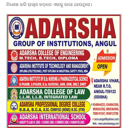
ବିଶେଷ କରି ରାସ୍ତା କଡ଼ରେ ଏହାକୁ ଲଗା ଯାଉଥିଲା।