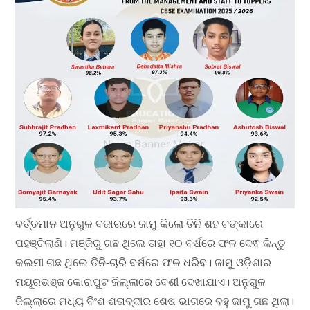
ବର୍ତ୍ତମାନ ଅନୁଗୁଳ ବଜାରରେ ଜାମୁ କିଲୋ ତିନି ଶହ ଟଙ୍କାରେ
ପହଞ୍ଚିଲାଣି। ମଞ୍ଜିରୁ ଗଛ ଥିଲେ ତାହା ୧୦ ବର୍ଷରେ ଫଳ ଦେଵ କିନ୍ତୁ
କଲମୀ ଗଛ ଥିଲେ ତିନି-ଚାରି ବର୍ଷରେ ଫଳ ଧରିବ। ଜାମୁ ଓଡ଼ିଶାର
ମୟୂରଭଞ୍ଜ କୋରାପୁଟ ଜିଲ୍ଲାରେ ବେଶୀ ଦେଖାଯାଏ। ଅନୁଗୁଳ
ଜିଲ୍ଲାରେ ମଧ୍ୟ ବିଂଶ ଶତାବ୍ଦୀର ଶେଷ ଭାଗରେ ବହୁ ଜାମୁ ଗଛ ଥିଲା।