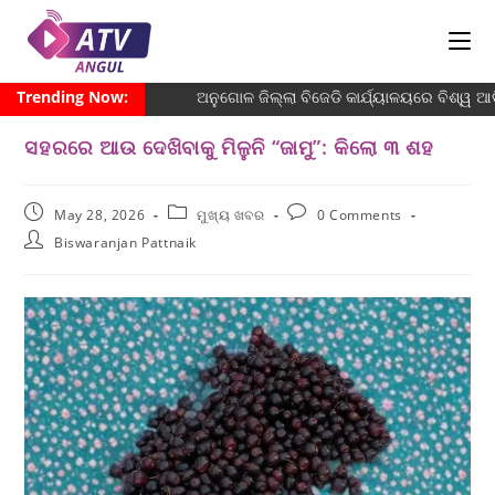
Trending Now:
ଅନୁଗୋଳ ଜିଲ୍ଲା ବିଜେଡି କାର୍ଯ୍ୟାଳୟରେ ବିଶ୍ୱ ଆଦି
ସହରରେ ଆଉ ଦେଖିବାକୁ ମିଳୁନି “ଜାମୁ”: କିଲୋ ୩ ଶହ
May 28, 2026
ମୁଖ୍ୟ ଖବର
0 Comments
Biswaranjan Pattnaik