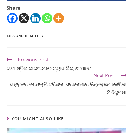
Share
TAGS
:
ANGUL
,
TALCHER
Previous Post
ଟାଟା ଷ୍ଟିଲ କାରଖାନାରେ ଗ୍ୟାସ ଲିକ,୧୯ ଆହତ
Next Post
ଅନୁଗୁଳର ବଣମଲ୍ଲି ଝରିଗଲା: ପରଲୋକରେ ଭିନ୍ନକ୍ଷମ ଲେଖିକା
ବି ନିରୁପମା
YOU MIGHT ALSO LIKE