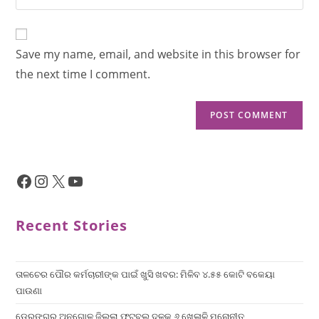
Save my name, email, and website in this browser for
the next time I comment.
Recent Stories
ତାଳଚେର ପୌର କର୍ମଚାରୀଙ୍କ ପାଇଁ ଖୁସି ଖବର: ମିଳିବ ୪.୫୫ କୋଟି ବକେୟା
ପାଉଣା
ଡେରଙ୍ଗରୁ ଅନୁଗୋଳ ଜିଲ୍ଲା ଫୁଟବଲ୍ ଦଳକୁ ୬ ଖେଳାଳି ମନୋନୀତ