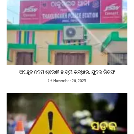
ଅପହୃତ ନବମ ଶ୍ରେଣୀ ଛାତ୍ରୀ ଉଦ୍ଧାର, ଯୁବକ ଗିରଫ
November 26, 2025