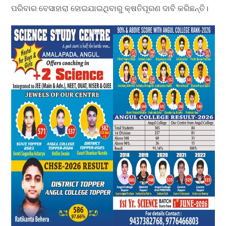
ପରିବାର ବେସାହାରା ହୋଇଯାଇଥିବାରୁ କ୍ଷତିପୂରଣ ଦାବି କରିଛନ୍ତି।