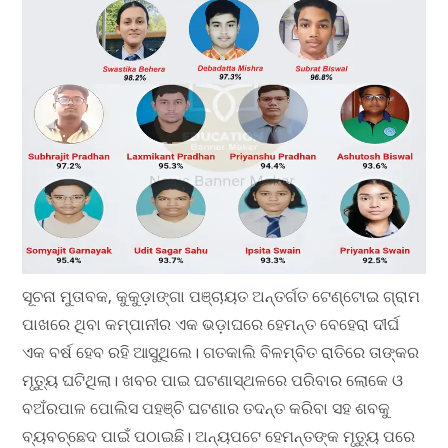
ସୂଚନା ମୁତାବକ, କୁକୁଡ଼ାଙ୍ଗା ପଞ୍ଚାୟତ ଅନ୍ତର୍ଗତ ଟେଣ୍ଟୋଇ ଗ୍ରାମ
ପାଖରେ ଥିବା କମ୍ପାନୀର ଏକ ଭଡ଼ାଘରେ ହେମନ୍ତ ବେହେରା ଦୀର୍ଘ
ଏକ ବର୍ଷ ହେବ ରହି ଆସୁଥିଲେ। ଗତକାଲି ବିଳମ୍ବିତ ରାତିରେ ତାଙ୍କର
ମୃତ୍ୟୁ ଘଟିଥିଲା। ଖବର ପାଇ ଘଟଣାସ୍ଥଳରେ ପରିବାର ଲୋକେ ଓ
ବଅଁରପାଳ ପୋଲିସ ପହଞ୍ଚି ଘଟଣାର ତଦନ୍ତ କରିବା ସହ ଶବକୁ
ବ୍ୟବଚ୍ଛେଦ ପାଇଁ ପଠାଇଛି। ଅନ୍ୟପଟେ ହେମନ୍ତଙ୍କ ମୃତ୍ୟୁ ପରେ