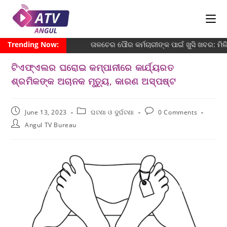
Trending Now:
ତାଳଚେର ପୌର କର୍ମଚାରୀଙ୍କ ପାଇଁ ଖୁସି ଖବର: ମି
ଟିଏଫ୍ଏଲର ଘରୋଇ କମ୍ପାନୀରେ କାର୍ଯ୍ୟରତ
ଶ୍ରମିକଙ୍କ ଅଚାନକ ମୃତ୍ୟୁ, କାରଣ ଅସ୍ପଷ୍ଟ
June 13, 2023
ଘଟଣା ଓ ଦୁର୍ଘଟଣା
0 Comments
Angul TV Bureau