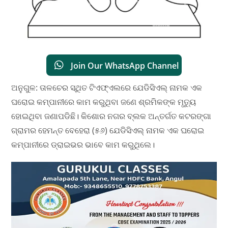
Join Our WhatsApp Channel
ଅନୁଗୁଳ: ତାଳଚେର ସ୍ଥିତ ଟିଏଫ୍ଏଲରେ ଯେଡିସିଏଲ୍ ନାମକ ଏକ
ଘରୋଇ କମ୍ପାନୀରେ କାମ କରୁଥିବା ଜଣେ ଶ୍ରମିକଙ୍କ ମୃତ୍ୟୁ
ହୋଇଥିବା ଜଣାପଡିଛି। କିଶୋର ନଗର ବ୍ଲକ ଅନ୍ତର୍ଗତ କଟରଙ୍ଗା
ଗ୍ରାମର ହେମନ୍ତ ବେହେରା (୫୬) ଯେଡିସିଏଲ୍ ନାମକ ଏକ ଘରୋଇ
କମ୍ପାନୀରେ ଡ୍ରାଇଭର ଭାବେ କାମ କରୁଥିଲେ।