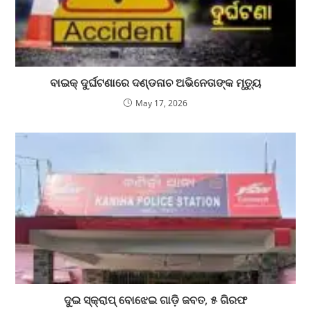
ବାଇକ୍ ଦୁର୍ଘଟଣାରେ ଦଣ୍ଡନାଚ ଅଭିନେତାଙ୍କ ମୃତ୍ୟୁ
May 17, 2026
ଦୁଇ ସ୍କ୍ରାପ୍‌ ବୋଝେଇ ଗାଡ଼ି ଜବତ, ୫ ଗିରଫ