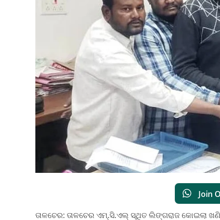
Join 
ତାଳଚେର: ତାଳଚେର ଏମ୍.ସି.ଏଲ୍ ସ୍ଥିତ ଲିଙ୍ଗରାଜ କୋଇଲା ଖଣିର