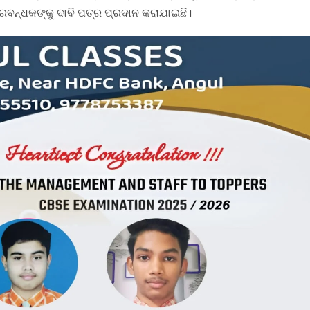
୍ରବନ୍ଧକଙ୍କୁ ଦାବି ପତ୍ର ପ୍ରଦାନ କରାଯାଇଛି।