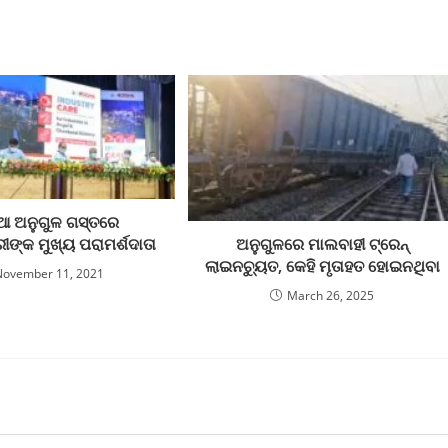
ିଆ ଅନୁଗୁଳ ଗସ୍ତରେ
ଅନୁଗୁଳରେ ମାଲବାହୀ ଟ୍ରେନ୍
ରୀଙ୍କ ମୁଖ୍ୟ ପରାମର୍ଶଦାତା
ଲାଇନଚ୍ୟୁତ, କେହି ମୃତାହତ ହୋଇନଥିବା
November 11, 2021
March 26, 2025