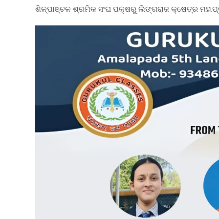
ଶିଳ୍ପାଞ୍ଚଳ ଶ୍ରମିକ ସଂଘ ପକ୍ଷରୁ ଲିଙ୍ଗରାଜ କ୍ଷେତ୍ର ମହାପ