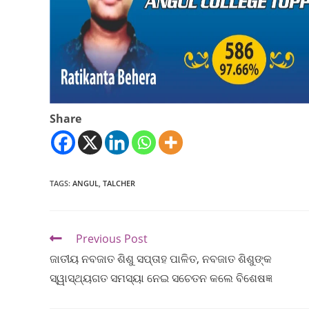
Share
TAGS
:
ANGUL
,
TALCHER
Previous Post
ଜାତୀୟ ନବଜାତ ଶିଶୁ ସପ୍ତାହ ପାଳିତ, ନବଜାତ ଶିଶୁଙ୍କ
ସ୍ୱାସ୍ଥ୍ୟଗତ ସମସ୍ୟା ନେଇ ସଚେତନ କଲେ ବିଶେଷଜ୍ଞ