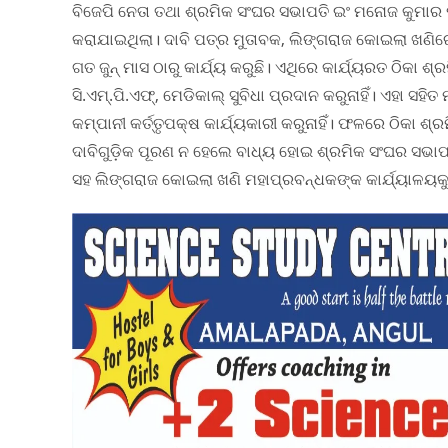
ବିଜେପି ନେତା ତଥା ଶ୍ରମିକ ସଂଘର ସଭାପତି ଇଂ ମନୋଜ କୁମାର ପ
କରାଯାଇଥିଲା। ଦାବି ପତ୍ର ମୁତାବକ, ଲିଙ୍ଗରାଜ କୋଇଲା ଖଣିର
ଗତ ଜୁନ୍ ମାସ ଠାରୁ କାର୍ଯ୍ୟ କରୁଛି। ଏଥିରେ କାର୍ଯ୍ୟରତ ଠିକା ଶ୍ର
ସି.ଏମ୍.ପି.ଏଫ୍, ମେଡିକାଲ୍ ସୁବିଧା ପ୍ରଦାନ କରୁନାହିଁ। ଏହା ସହି
କମ୍ପାନୀ କର୍ତ୍ତୃପକ୍ଷ କାର୍ଯ୍ୟକାରୀ କରୁନାହିଁ। ଫଳରେ ଠିକ
ଦାବିଗୁଡ଼ିକ ପୂରଣ ନ ହେଲେ ବାଧ୍ୟ ହୋଇ ଶ୍ରମିକ ସଂଘର ସଭା
ସହ ଲିଙ୍ଗରାଜ କୋଇଲା ଖଣି ମହାପ୍ରବନ୍ଧକଙ୍କ କାର୍ଯ୍ୟାଳୟକୁ 