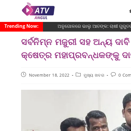
Trending Now:
ଅନୁଗୋଳରେ ଭାଲୁ ଆତଙ୍କ: ଚାଷୀ ଗୁରୁତର
ସର୍ବନିମ୍ନ ମଜୁରୀ ସହ ଅନ୍ୟ ଦା
କ୍ଷେତ୍ର ମହାପ୍ରବନ୍ଧକଙ୍କୁ ଦ
November 18, 2022
ମୁଖ୍ୟ ଖବର
0 Co