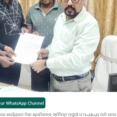
Our WhatsApp Channel
େ କାର୍ଯ୍ୟରତ ଠିକା ଶ୍ରମିକଙ୍କ ସର୍ବନିମ୍ନ ମଜୁରୀ ଓ ଅନ୍ୟାନ୍ୟ ଦାବି ନେଇ