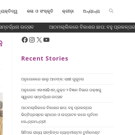
୍ୟକ୍ତିତ୍ୱ
କଳା ଓ ସଂସ୍କୃତି
କ୍ରୀଡ଼ା
ଅନ୍ୟାନ୍ୟ
୍ବର୍ଦ୍ଧନା ଉତ୍ସବ
ଆଠମଲ୍ଲିକରେ ବିକାଶର ଛାପ: ବହୁ ପ୍ରକଳ୍ପର ଭିତ
ଜ
Recent Stories
ଅନୁଗୋଳରେ ଭାଲୁ ଆତଙ୍କ: ଚାଷୀ ଗୁରୁତର
ଅନୁଗୋଳ ଏସଏସଭିଏମ୍ ଯୁକ୍ତ ୨ ବିଜ୍ଞାନ ବିଭାଗ ପକ୍ଷରୁ
ସ୍ୱାଗତ ସମ୍ବର୍ଦ୍ଧନା ଉତ୍ସବ
ଆଠମଲ୍ଲିକରେ ବିକାଶର ଛାପ: ବହୁ ପ୍ରକଳ୍ପର
ଭିତ୍ତିପ୍ରସ୍ତର ସ୍ଥାପନ ଓ ଉଦ୍‌ଘାଟନ କଲେ ପୂର୍ବତନ
କେନ୍ଦ୍ରମନ୍ତ୍ରୀ
ସିନିଅର ରାଜ୍ୟ ରାଙ୍କିଙ୍ଗ ବ୍ୟାଡ଼ମୀଣ୍ଟନ ଟୁର୍ନାମେଣ୍ଟ