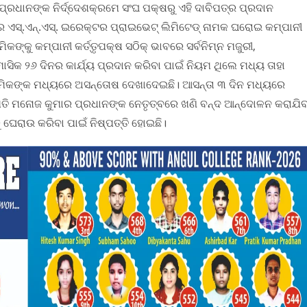
୍ରଧାନଙ୍କ ନିର୍ଦ୍ଦେଶକ୍ରମେ ସଂଘ ପକ୍ଷରୁ ଏହି ଦାବିପତ୍ର ପ୍ରଦାନ
େ ଏସ୍.ଏନ୍.ଏସ୍. ଇରେକ୍ଟର ପ୍ରାଇଭେଟ୍ ଲିମିଟେଡ୍ ନାମକ ଘରୋଇ କମ୍ପାନୀ
ମିକଙ୍କୁ କମ୍ପାନୀ କର୍ତ୍ତୃପକ୍ଷ ସଠିକ୍ ଭାବରେ ସର୍ବନିମ୍ନ ମଜୁରୀ,
ତ ମାସିକ ୨୬ ଦିନର କାର୍ଯ୍ୟ ପ୍ରଦାନ କରିବା ପାଇଁ ନିୟମ ଥିଲେ ମଧ୍ୟ ତାହା
ା ଶ୍ରମିକଙ୍କ ମଧ୍ୟରେ ଅସନ୍ତୋଷ ଦେଖାଦେଇଛି। ଆସନ୍ତା ୩ ଦିନ ମଧ୍ୟରେ
ପତି ମନୋଜ କୁମାର ପ୍ରଧାନଙ୍କ ନେତୃତ୍ବରେ ଖଣି ବନ୍ଦ ଆନ୍ଦୋଳନ କରାଯିବ
ଘେରାଉ କରିବା ପାଇଁ ନିଷ୍ପତ୍ତି ହୋଇଛି।