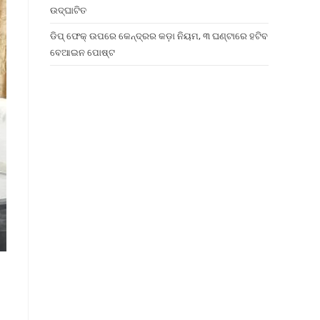
ଉଦ୍ଘାଟିତ
ଡିପ୍ ଫେକ୍ ଉପରେ କେନ୍ଦ୍ରର କଡ଼ା ନିୟମ, ୩ ଘଣ୍ଟାରେ ହଟିବ
ବେଆଇନ ପୋଷ୍ଟ