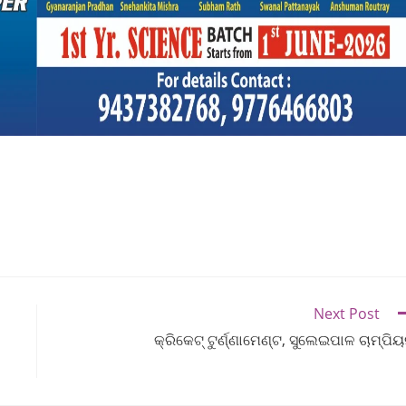
Next Post
କ୍ରିକେଟ୍ ଟୁର୍ଣ୍ଣାମେଣ୍ଟ, ସୁଲେଇପାଳ ଚାମ୍ପି