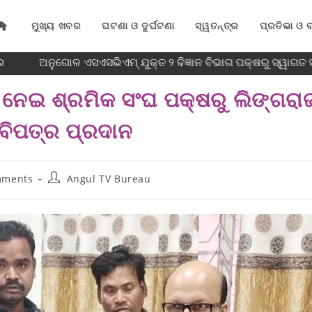
ମୁଖ୍ୟ ଖବର
ଘଟଣା ଓ ଦୁର୍ଘଟଣା
ସ୍ୱତନ୍ତ୍ର
ପ୍ରତିଭା ଓ ବ
ଅନୁଗୋଳ ଏସଏସଭିଏମ୍ ଯୁକ୍ତ ୨ ବିଜ୍ଞାନ ବିଭାଗ ପକ୍ଷରୁ ସ୍ୱାଗତ ସମ
ବି ନେଇ ଶ୍ରମିକ ସଂଘ ପକ୍ଷରୁ ଲିଙ୍ଗରା
ାବିପତ୍ର ପ୍ରଦାନ
mments
Angul TV Bureau