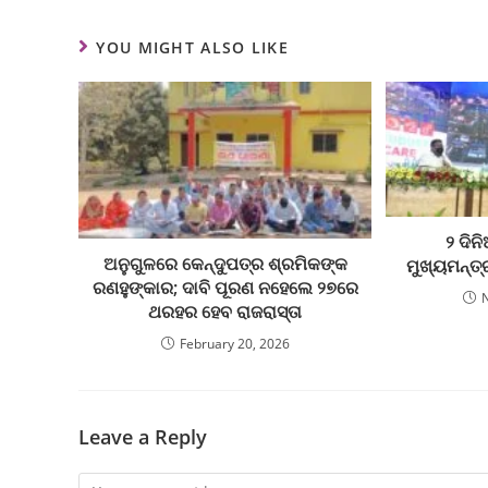
YOU MIGHT ALSO LIKE
୨ ଦିନ
ଅନୁଗୁଳରେ କେନ୍ଦୁପତ୍ର ଶ୍ରମିକଙ୍କ
ମୁଖ୍ୟମନ୍ତ୍
ରଣହୁଙ୍କାର; ଦାବି ପୂରଣ ନହେଲେ ୨୭ରେ
ଥରହର ହେବ ରାଜରାସ୍ତା
February 20, 2026
Leave a Reply