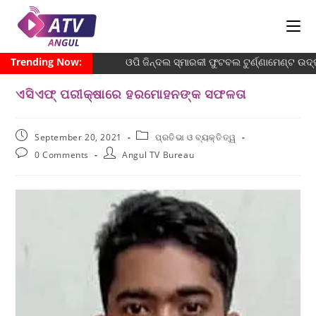
Trending Now:
ଓପି ଜିନ୍ଦଲ ସ୍ମାରକୀ ଫୁଟବଲ ଟୁର୍ଣ୍ଣାମେଣ୍ଟ ଉଦ୍
ଏସିଏଫ୍ ପରୀକ୍ଷାରେ ହରମୋହନଙ୍କ ସଫଳତା
September 20, 2021
ପ୍ରତିଭା ଓ ବ୍ୟକ୍ତିତ୍ୱ
0 Comments
Angul TV Bureau