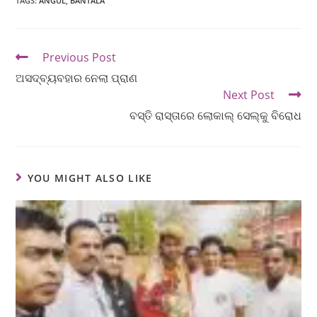
TAGS
:
ANGUL
,
BANTALA
Previous Post
ଅସଦ୍‌ବ୍ୟବହାର ନେଲା ପ୍ରାଣ
Next Post
ବସ୍ତି ରାସ୍ତାରେ ଲୋକାଲ୍ ସେଲ୍‌କୁ ବିରୋଧ
YOU MIGHT ALSO LIKE