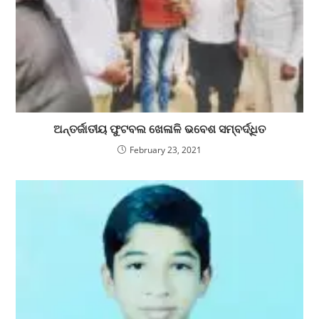
ଅନ୍ତର୍ଜାତୀୟ ଫୁଟବଲ ଖେଳାଳି ଭବେଶ ସମ୍ବର୍ଦ୍ଧିତ
February 23, 2021