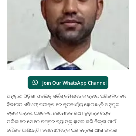
Join Our WhatsApp Channel
ଅନୁଗୁଳ: ଓଡ଼ିଶା ପବ୍ଲିକ୍ ସର୍ଭିସ୍ କମିଶନଙ୍କ ଦ୍ବାରା ପରିଚାଳିତ ବନ
ବିଭାଗର ଏସିଏଫ୍ ପରୀକ୍ଷାରେ କୃତକାର୍ଯ୍ୟ ହୋଇଛନ୍ତି ଅନୁଗୁଳ
ବ୍ଲକ୍ ବନ୍ତଳା ଅଞ୍ଚଳର ହରମୋହନ ରଥ। ଚୂଡ଼ାନ୍ତ ଚୟନ
ତାଲିକାରେ ସେ ୧୦ ନମ୍ବର ବ୍ୟାଙ୍କ୍ ହାସଲ କରି ଜିଲ୍ଲା ପାଇଁ
ଗୌରବ ଆଣିଛନ୍ତି। ହରମୋହନଙ୍କ ଘର ବନ୍ତଳା ଥାନା ଇଲାକା