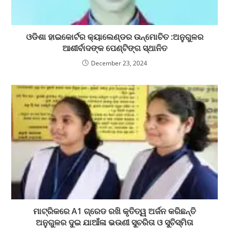
ଓଡିଶା ହାଇକୋର୍ଟର କ୍ୟାଲେଣ୍ଡର ଉନ୍ମୋଚିତ :ଅନୁଗୁଳର
ଆଶୀର୍ବାଦଙ୍କ ପେଣ୍ଟିଙ୍ଗ ସ୍ଥାନିତ
December 23, 2024
ମାଟ୍ରିକରେ A1 ଗ୍ରେଡ ରଖି କୃତିତ୍ୱ ଅର୍ଜନ କରିଛନ୍ତି
ଅନୁଗୁଳର ଦୁଇ ଯାଆଁଳା ଭଉଣୀ ସୁଚରିତା ଓ ସୁଚିସ୍ମିତା