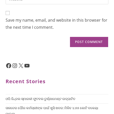
Save my name, email, and website in this browser for
the next time I comment.
Recent Stories
ଓପି ଜିନ୍ଦଲ ସ୍ମାରକୀ ଫୁଟବଲ ଟୁର୍ଣ୍ଣାମେଣ୍ଟ ଉଦ୍ଘାଟିତ
ତାଳଚେର ପୌର କର୍ମଚାରୀଙ୍କ ପାଇଁ ଖୁସି ଖବର: ମିଳିବ ୪.୫୫ କୋଟି ବକେୟା
ପାଉଣା