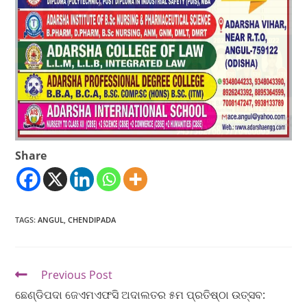
Share
TAGS
:
ANGUL
,
CHENDIPADA
Previous Post
ଛେଣ୍ଡିପଦା ଜେଏମଏଫସି ଅଦାଲତର ୫ମ ପ୍ରତିଷ୍ଠା ଉତ୍ସବ: