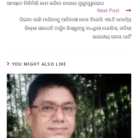
ସମସ୍ତେ ମିଳିମିଶି କାମ କରିବା ଉପରେ ଗୁରୁତ୍ୱାରୋପ
Next Post
ପିଇବା ପାଣି ମାଗିବାରୁ ଆଦିବାସୀ ନେତା ବିଜେପି ଏସ.ଟି ମୋର୍ଚ୍ଚା
ଜିଲ୍ଲା ସଭାପତି ଅର୍ଜୁନ କିସ୍କୁଙ୍କୁ ବାନ୍ଧିଲା ପୋଲିସ, ତାତିଲା
ଭାରତୀୟ ଜନତା ପାର୍ଟି
YOU MIGHT ALSO LIKE