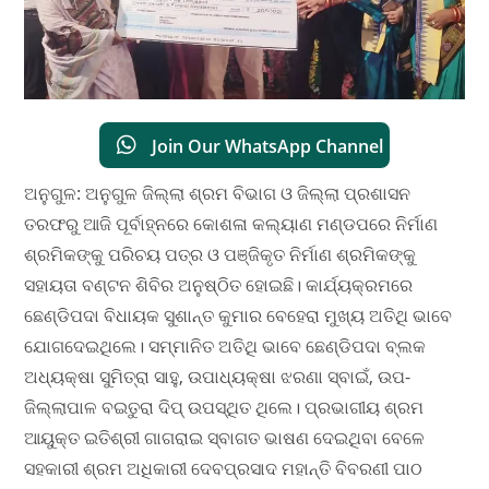
Join Our WhatsApp Channel
ଅନୁଗୁଳ: ଅନୁଗୁଳ ଜିଲ୍ଲା ଶ୍ରମ ବିଭାଗ ଓ ଜିଲ୍ଲା ପ୍ରଶାସନ
ତରଫରୁ ଆଜି ପୂର୍ବାହ୍ନରେ କୋଶଳା କଲ୍ୟାଣ ମଣ୍ଡପରେ ନିର୍ମାଣ
ଶ୍ରମିକଙ୍କୁ ପରିଚୟ ପତ୍ର ଓ ପଞ୍ଜିକୃତ ନିର୍ମାଣ ଶ୍ରମିକଙ୍କୁ
ସହାୟତା ବଣ୍ଟନ ଶିବିର ଅନୁଷ୍ଠିତ ହୋଇଛି। କାର୍ଯ୍ୟକ୍ରମରେ
ଛେଣ୍ଡିପଦା ବିଧାୟକ ସୁଶାନ୍ତ କୁମାର ବେହେରା ମୁଖ୍ୟ ଅତିଥି ଭାବେ
ଯୋଗଦେଇଥିଲେ। ସମ୍ମାନିତ ଅତିଥି ଭାବେ ଛେଣ୍ଡିପଦା ବ୍ଲକ
ଅଧ୍ୟକ୍ଷା ସୁମିତ୍ରା ସାହୁ, ଉପାଧ୍ୟକ୍ଷା ଝରଣା ସ୍ବାଇଁ, ଉପ-
ଜିଲ୍ଲାପାଳ ବଇତୁରା ଦିପ୍ ଉପସ୍ଥିତ ଥିଲେ। ପ୍ରଭାଗୀୟ ଶ୍ରମ
ଆୟୁକ୍ତ ଇତିଶ୍ରୀ ଗାଗରାଇ ସ୍ବାଗତ ଭାଷଣ ଦେଇଥିବା ବେଳେ
ସହକାରୀ ଶ୍ରମ ଅଧିକାରୀ ଦେବପ୍ରସାଦ ମହାନ୍ତି ବିବରଣୀ ପାଠ