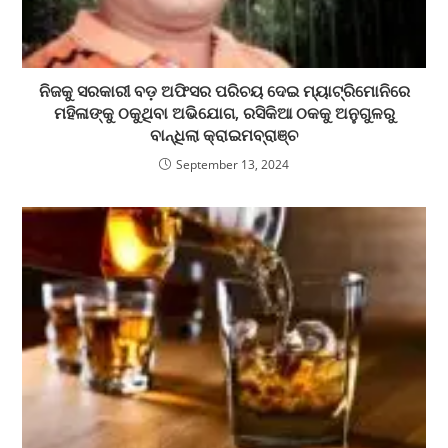
ନିଜକୁ ସରକାରୀ ବଡ଼ ଅଫିସର ପରିଚୟ ଦେଇ ମ୍ୟାଟ୍ରିମୋନିରେ
ମହିଳାଙ୍କୁ ଠକୁଥିବା ଅଭିଯୋଗ, ରସିକିଆ ଠକକୁ ଅନୁଗୁଳରୁ
ବାନ୍ଧିଲା କ୍ରାଇମବ୍ରାଞ୍ଚ
September 13, 2024