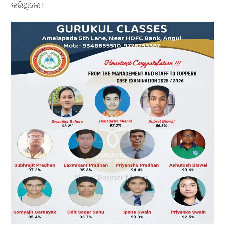
କରିଥିଲେ।