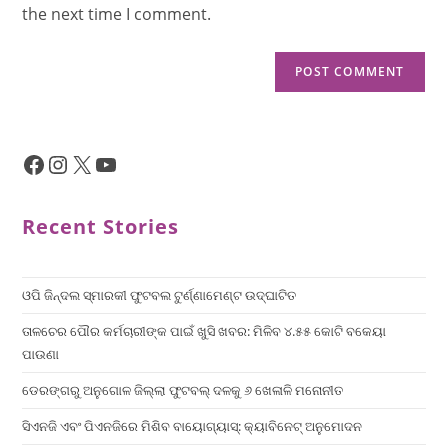
the next time I comment.
Recent Stories
ଓପି ଜିନ୍ଦଲ ସ୍ମାରକୀ ଫୁଟବଲ ଟୁର୍ଣ୍ଣାମେଣ୍ଟ ଉଦ୍ଘାଟିତ
ତାଳଚେର ପୌର କର୍ମଚାରୀଙ୍କ ପାଇଁ ଖୁସି ଖବର: ମିଳିବ ୪.୫୫ କୋଟି ବକେୟା
ପାଉଣା
ଡେରଙ୍ଗରୁ ଅନୁଗୋଳ ଜିଲ୍ଲା ଫୁଟବଲ୍ ଦଳକୁ ୬ ଖେଳାଳି ମନୋନୀତ
ସିଏନଜି ଏବଂ ପିଏନଜିରେ ମିଶିବ ବାୟୋଗ୍ୟାସ୍: କ୍ୟାବିନେଟ୍ ଅନୁମୋଦନ