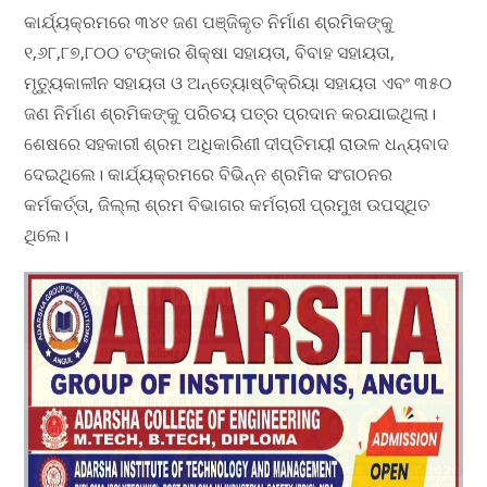
କାର୍ଯ୍ୟକ୍ରମରେ ୩୪୧ ଜଣ ପଞ୍ଜିକୃତ ନିର୍ମାଣ ଶ୍ରମିକଙ୍କୁ
୧,୬୮,୮୭,୮୦୦ ଟଙ୍କାର ଶିକ୍ଷା ସହାୟତା, ବିବାହ ସହାୟତା,
ମୃତ୍ୟୁକାଳୀନ ସହାୟତା ଓ ଅନ୍ତ୍ୟୋଷ୍ଟିକ୍ରିୟା ସହାୟତା ଏବଂ ୩୫୦
ଜଣ ନିର୍ମାଣ ଶ୍ରମିକଙ୍କୁ ପରିଚୟ ପତ୍ର ପ୍ରଦାନ କରଯାଇଥିଲା।
ଶେଷରେ ସହକାରୀ ଶ୍ରମ ଅଧିକାରିଣୀ ଦୀପ୍ତିମୟୀ ରାଉଳ ଧନ୍ୟବାଦ
ଦେଇଥିଲେ। କାର୍ଯ୍ୟକ୍ରମରେ ବିଭିନ୍ନ ଶ୍ରମିକ ସଂଗଠନର
କର୍ମକର୍ତ୍ତା, ଜିଲ୍ଲା ଶ୍ରମ ବିଭାଗର କର୍ମଚାରୀ ପ୍ରମୁଖ ଉପସ୍ଥିତ
ଥିଲେ।