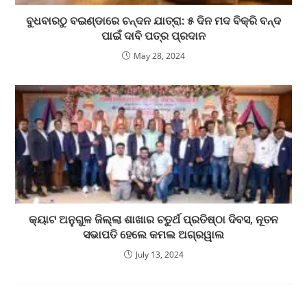
ବୁଧବାରଠୁ ବଇଣ୍ଡାରେ ଚନ୍ଦନ ଯାତ୍ରା: ୫ ଦିନ ମଦ ବିକ୍ରି ବନ୍ଦ
ପାଇଁ ଦାବି ପତ୍ର ପ୍ରଦାନ
May 28, 2024
କ୍ୟାଟ ଅନୁଗୁଳ ଜିଲ୍ଲା ଶାଖାର ଚତୁର୍ଥ ପ୍ରତିଷ୍ଠା ଦିବସ, ନୂତନ
ସଭାପତି ହେଲେ କମଲ ଅଗ୍ରୱାଲ
July 13, 2024