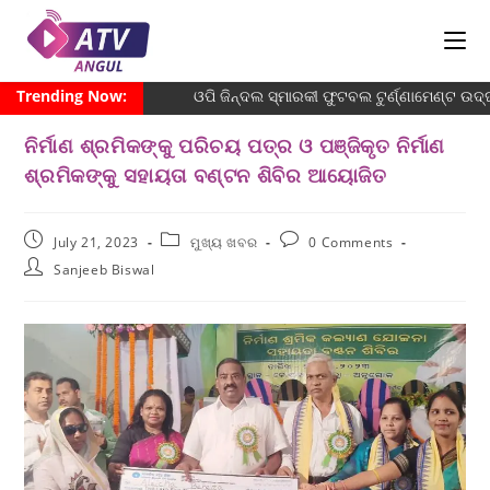
Trending Now:
ଓପି ଜିନ୍ଦଲ ସ୍ମାରକୀ ଫୁଟବଲ ଟୁର୍ଣ୍ଣାମେଣ୍ଟ ଉଦ୍ଘ
ନିର୍ମାଣ ଶ୍ରମିକଙ୍କୁ ପରିଚୟ ପତ୍ର ଓ ପଞ୍ଜିକୃତ ନିର୍ମାଣ
ଶ୍ରମିକଙ୍କୁ ସହାୟତା ବଣ୍ଟନ ଶିବିର ଆୟୋଜିତ
July 21, 2023
ମୁଖ୍ୟ ଖବର
0 Comments
Sanjeeb Biswal