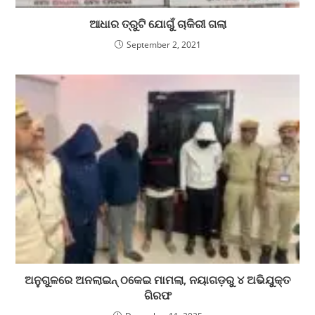
ଆଧାର ତ୍ରୁଟି ଯୋଗୁଁ ଚାକିରୀ ଗଲା
September 2, 2021
ଅନୁଗୁଳରେ ଅନଲାଇନ୍ ଠକେଇ ମାମଲା, ନୟାଗଡ଼ରୁ ୪ ଅଭିଯୁକ୍ତ
ଗିରଫ