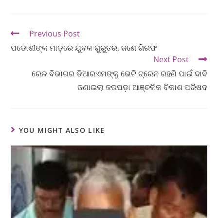
Previous Post
ପଡୋଶୀଙ୍କ ମାଡ଼ରେ ଯୁବକ ଗୁରୁତର, ଜଣେ ଗିରଫ
Next Post
ରେଳ ବିଭାଗର ଡିଆରଏମଙ୍କୁ ଭେଟି ଟ୍ରେନ ରହଣି ପାଇଁ ଦାବି
ଜଣାଇଲା ଜରପଡ଼ା ଆଞ୍ଚଳିକ ବିକାଶ ପରିଷଦ
YOU MIGHT ALSO LIKE