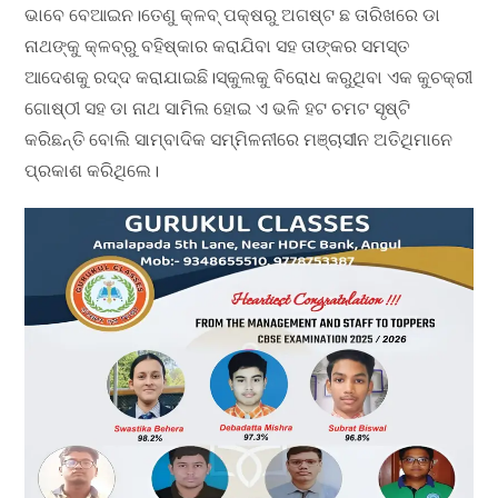
ଭାବେ ବେଆଇନ।ତେଣୁ କ୍ଳବ୍‌ ପକ୍ଷରୁ ଅଗଷ୍ଟ ଛ ତାରିଖରେ ଡା
ନାଥଙ୍କୁ କ୍ଳବ୍‌ରୁ ବହିଷ୍କାର କରାଯିବା ସହ ତାଙ୍କର ସମସ୍ତ
ଆଦେଶକୁ ରଦ୍ଦ କରାଯାଇଛି।ସ୍କୁଲକୁ ବିରୋଧ କରୁଥିବା ଏକ କୁଚକ୍ରୀ
ଗୋଷ୍ଠୀ ସହ ଡା ନାଥ ସାମିଲ ହୋଇ ଏ ଭଳି ହଟ ଚମଟ ସୃଷ୍ଟି
କରିଛନ୍ତି ବୋଲି ସାମ୍ବାଦିକ ସମ୍ମିଳନୀରେ ମଞ୍ଚାସୀନ ଅତିଥିମାନେ
ପ୍ରକାଶ କରିଥିଲେ।