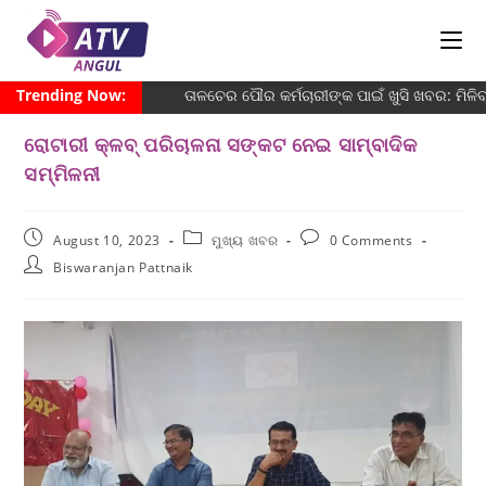
Trending Now:
ତାଳଚେର ପୌର କର୍ମଚାରୀଙ୍କ ପାଇଁ ଖୁସି ଖବର: ମିଳ
ରୋଟାରୀ କ୍ଳବ୍ ପରିଚାଳନା ସଙ୍କଟ ନେଇ ସାମ୍ବାଦିକ
ସମ୍ମିଳନୀ
August 10, 2023
ମୁଖ୍ୟ ଖବର
0 Comments
Biswaranjan Pattnaik