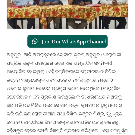
Join Our WhatsApp Channel
ଅନୁଗୁଳ: ଆଜି ଅପରାହ୍ନରେ ରୋଟାରୀ କ୍ଳବ୍‌ ଅନୁଗୁଳ ଓ ରୋଟାରୀ
ପବ୍ଲିକ ସ୍କୁଲ ପରିଚାଳନା ନେଇ ଏକ ସାମ୍ବାଦିକ ସମ୍ମିଳନୀ
ଆୟୋଜିତ ହୋଇଥିଲା। ଏହି ସମ୍ମିଳନୀରେ ରୋଟାରୀଆନ ନିଖିଲ
ରଞ୍ଜନ ମିଶ୍ର,ଉଲ୍ଲାସ ଚମ୍ପତିରାୟ,ନିର୍ମଳ କୁମାର ମିଶ୍ର ଓ
ଅଶୋକ କୁମାର ବେହେରା ପ୍ରମୁଖ ଯୋଗ ଦେଇଥିଲେ। ମଞ୍ଚାସିନ
ରୋଟରିଆନ ମାନେ ପ୍ରକାଶ କରିଥିଲେ କି ଡା ଧରଣୀଧର ନାଥଙ୍କୁ
ସଭାପତି ପଦ ମିଳିବାପରେ ସେ ମନ ଇଚ୍ଛା କ୍ଷମତାର ଦୁରୁପଯୋଗ
କରି ଚାରି ଜଣ ରୋଟାରୀଆନ ଯଥା ନିଖିଲ ରଞ୍ଜନ ମିଶ୍ର, ସୁଧିନ୍ଦ୍ର
ମୋହନ ଜେନା,ଦୀପକ ସିଂହ ଓ ଉଲ୍ଲାସ ଚମ୍ପତିରାୟଙ୍କୁ କ୍ଳବ୍‌ରୁ
ବହିଷ୍କୃତ ହେଲେ ବୋଲି ବିଜ୍ଞପ୍ତି ପ୍ରକାଶ କରିଥିଲେ। ଏହା ସମ୍ପୂର୍ଣ୍ଣ