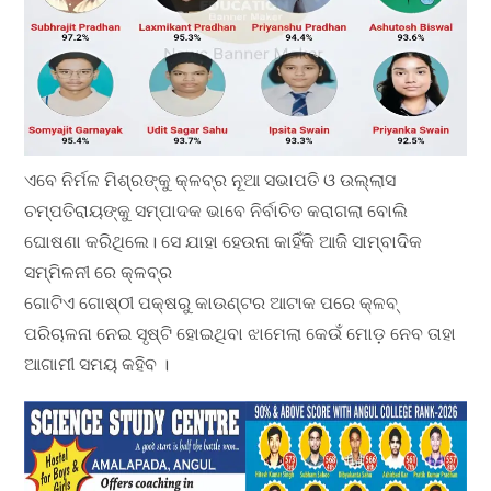
ଏବେ ନିର୍ମଳ ମିଶ୍ରଙ୍କୁ କ୍ଳବ୍‌ର ନୂଆ ସଭାପତି ଓ ଉଲ୍ଲାସ
ଚମ୍ପତିରାୟଙ୍କୁ ସମ୍ପାଦକ ଭାବେ ନିର୍ବାଚିତ କରାଗଲା ବୋଲି
ଘୋଷଣା କରିଥିଲେ। ସେ ଯାହା ହେଉନା କାହିଁକି ଆଜି ସାମ୍ବାଦିକ
ସମ୍ମିଳନୀ ରେ କ୍ଳବ୍‌ର
ଗୋଟିଏ ଗୋଷ୍ଠୀ ପକ୍ଷରୁ କାଉଣ୍ଟର ଆଟାକ ପରେ କ୍ଳବ୍‌
ପରିଚାଳନା ନେଇ ସୃଷ୍ଟି ହୋଇଥିବା ଝାମେଲା କେଉଁ ମୋଡ଼ ନେବ ତାହା
ଆଗାମୀ ସମୟ କହିବ ।