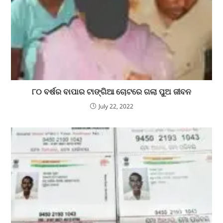
୮୦ ବର୍ଷର ବାପାର ଟାଙ୍ଗିଆ ଚୋଟରେ ଗଲା ପୁଅ ଜୀବନ
July 22, 2022