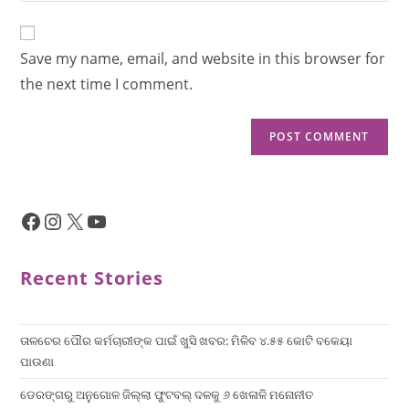
Save my name, email, and website in this browser for
the next time I comment.
Recent Stories
ତାଳଚେର ପୌର କର୍ମଚାରୀଙ୍କ ପାଇଁ ଖୁସି ଖବର: ମିଳିବ ୪.୫୫ କୋଟି ବକେୟା
ପାଉଣା
ଡେରଙ୍ଗରୁ ଅନୁଗୋଳ ଜିଲ୍ଲା ଫୁଟବଲ୍ ଦଳକୁ ୬ ଖେଳାଳି ମନୋନୀତ