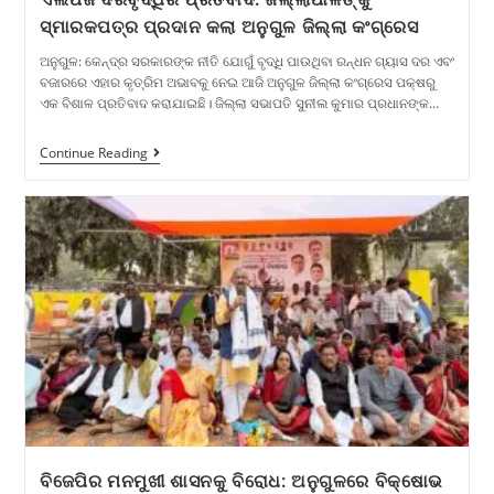
ସ୍ମାରକପତ୍ର ପ୍ରଦାନ କଲା ଅନୁଗୁଳ ଜିଲ୍ଲା କଂଗ୍ରେସ
ଅନୁଗୁଳ: କେନ୍ଦ୍ର ସରକାରଙ୍କ ନୀତି ଯୋଗୁଁ ବୃଦ୍ଧି ପାଉଥିବା ରନ୍ଧନ ଗ୍ୟାସ ଦର ଏବଂ
ବଜାରରେ ଏହାର କୃତ୍ରିମ ଅଭାବକୁ ନେଇ ଆଜି ଅନୁଗୁଳ ଜିଲ୍ଲା କଂଗ୍ରେସ ପକ୍ଷରୁ
ଏକ ବିଶାଳ ପ୍ରତିବାଦ କରାଯାଇଛି। ଜିଲ୍ଲା ସଭାପତି ସୁନୀଲ କୁମାର ପ୍ରଧାନଙ୍କ…
Continue Reading
ବିଜେପିର ମନମୁଖୀ ଶାସନକୁ ବିରୋଧ: ଅନୁଗୁଳରେ ବିକ୍ଷୋଭ