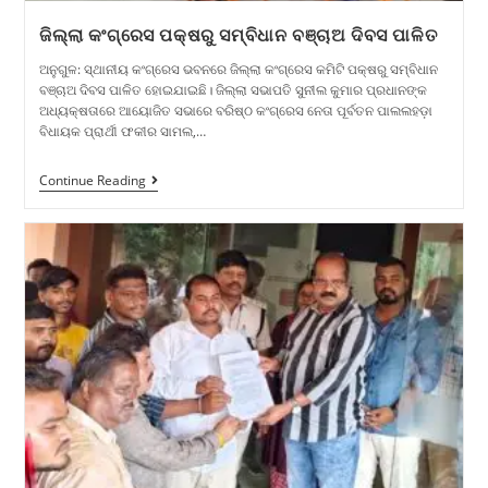
ଜିଲ୍ଲା କଂଗ୍ରେସ ପକ୍ଷରୁ ସମ୍ବିଧାନ ବଞ୍ଚାଅ ଦିବସ ପାଳିତ
ଅନୁଗୁଳ: ସ୍ଥାନୀୟ କଂଗ୍ରେସ ଭବନରେ ଜିଲ୍ଲା କଂଗ୍ରେସ କମିଟି ପକ୍ଷରୁ ସମ୍ବିଧାନ
ବଞ୍ଚାଅ ଦିବସ ପାଳିତ ହୋଇଯାଇଛି। ଜିଲ୍ଲା ସଭାପତି ସୁନୀଲ କୁମାର ପ୍ରଧାନଙ୍କ
ଅଧ୍ୟକ୍ଷତାରେ ଆୟୋଜିତ ସଭାରେ ବରିଷ୍ଠ କଂଗ୍ରେସ ନେତା ପୂର୍ବତନ ପାଲଲହଡ଼ା
ବିଧାୟକ ପ୍ରାର୍ଥୀ ଫକୀର ସାମଲ,…
Continue Reading