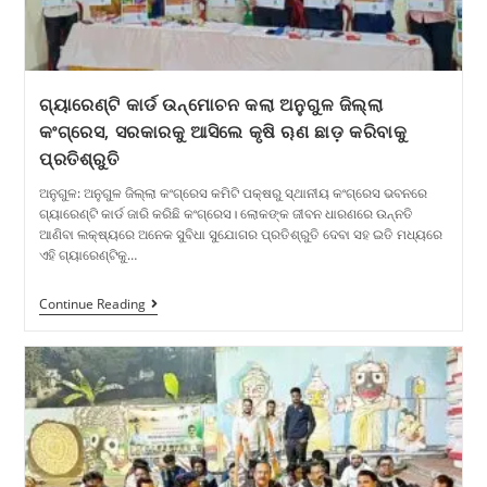
ଗ୍ୟାରେଣ୍ଟି କାର୍ଡ ଉନ୍ମୋଚନ କଲା ଅନୁଗୁଳ ଜିଲ୍ଲା
କଂଗ୍ରେସ, ସରକାରକୁ ଆସିଲେ କୃଷି ୠଣ ଛାଡ଼ କରିବାକୁ
ପ୍ରତିଶ୍ରୁତି
ଅନୁଗୁଳ: ଅନୁଗୁଳ ଜିଲ୍ଲା କଂଗ୍ରେସ କମିଟି ପକ୍ଷରୁ ସ୍ଥାନୀୟ କଂଗ୍ରେସ ଭବନରେ
ଗ୍ୟାରେଣ୍ଟି କାର୍ଡ ଜାରି କରିଛି କଂଗ୍ରେସ। ଲୋକଙ୍କ ଜୀବନ ଧାରଣରେ ଉନ୍ନତି
ଆଣିବା ଲକ୍ଷ୍ୟରେ ଅନେକ ସୁବିଧା ସୁଯୋଗର ପ୍ରତିଶ୍ରୁତି ଦେବା ସହ ଇତି ମଧ୍ୟରେ
ଏହି ଗ୍ୟାରେଣ୍ଟିକୁ…
Continue Reading