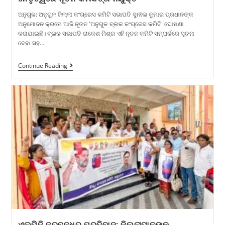
ଅନୁଗୁଳ: ଅନୁଗୁଳ ଜିଲ୍ଲା କଂଗ୍ରେସ କମିଟି ସଭାପତି ସୁନୀଲ କୁମାର ପ୍ରଧାନଙ୍କ
ଅନୁମୋଦନ କ୍ରମେ ଆଜି ନୂତନ 'ଅନୁଗୁଳ ବ୍ଲକ କଂଗ୍ରେସ କମିଟି' ଘୋଷଣା
କରାଯାଇଛି। ବ୍ଲକ ସଭାପତି ରାକେଶ ମିଶ୍ର ଏହି ନୂତନ କମିଟି ସମ୍ପର୍କରେ ସୂଚନା
ଦେବା ସହ…
Continue Reading
ଏଲପିଜି ଦରବୃଦ୍ଧିର ପ୍ରତିବାଦ: ଜିଲ୍ଲାପାଳଙ୍କୁ