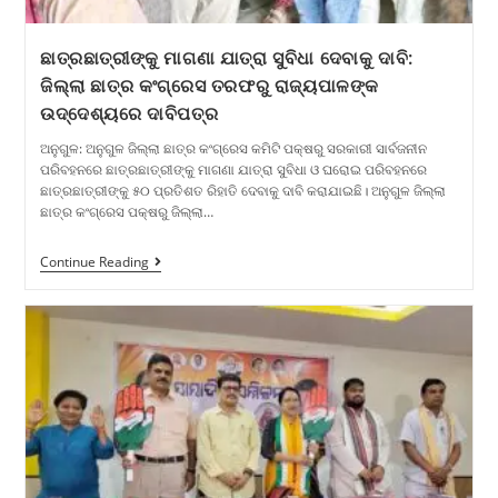
ଛାତ୍ରଛାତ୍ରୀଙ୍କୁ ମାଗଣା ଯାତ୍ରା ସୁବିଧା ଦେବାକୁ ଦାବି:
ଜିଲ୍ଲା ଛାତ୍ର କଂଗ୍ରେସ ତରଫରୁ ରାଜ୍ୟପାଳଙ୍କ
ଉଦ୍ଦେଶ୍ୟରେ ଦାବିପତ୍ର
ଅନୁଗୁଳ: ଅନୁଗୁଳ ଜିଲ୍ଲା ଛାତ୍ର କଂଗ୍ରେସ କମିଟି ପକ୍ଷରୁ ସରକାରୀ ସାର୍ବଜନୀନ
ପରିବହନରେ ଛାତ୍ରଛାତ୍ରୀଙ୍କୁ ମାଗଣା ଯାତ୍ରା ସୁବିଧା ଓ ଘରୋଇ ପରିବହନରେ
ଛାତ୍ରଛାତ୍ରୀଙ୍କୁ ୫୦ ପ୍ରତିଶତ ରିହାତି ଦେବାକୁ ଦାବି କରାଯାଇଛି। ଅନୁଗୁଳ ଜିଲ୍ଲା
ଛାତ୍ର କଂଗ୍ରେସ ପକ୍ଷରୁ ଜିଲ୍ଲା…
Continue Reading