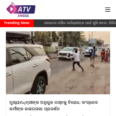
Trending Now:
ତାଳଚେର ପୌର କର୍ମଚାରୀଙ୍କ ପାଇଁ ଖୁସି ଖବର: ମିଳି
ମୁଖ୍ୟମନ୍ତ୍ରୀଙ୍କ ଅନୁଗୁଳ ଗସ୍ତକୁ ବିରୋଧ; କଂଗ୍ରେସ
କର୍ମୀଙ୍କ କଳାପତାକା ପ୍ରଦର୍ଶନ