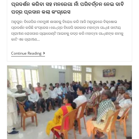
ପ୍ରଦର୍ଶନ କରିବା ସହ ମନରେଗା ନାଁ ପରିବର୍ତ୍ତନ ନେଇ ଦାବି
ପତ୍ର ପ୍ରଦାନ କଲା କଂଗ୍ରେସ
ଅନୁଗୁଳ: ବିଜେପିର ମନମୁଖୀ ଶାସନକୁ ବିରୋଧ କରି ଆଜି ଅନୁଗୁଳରେ ବିକ୍ଷୋଭ
ପ୍ରଦର୍ଶନ କରିଛି କଂଗ୍ରେସ। କେନ୍ଦ୍ର ବିଜେପି ସରକାର ମହାତ୍ମା ଗାନ୍ଧୀ ଜାତୀୟ
ଗ୍ରାମୀଣ ରୋଜଗାର ଗ୍ୟାରେଣ୍ଟି ଆଇନକୁ ରଦ୍ଦ କରି ମହାତ୍ମା ଗାନ୍ଧୀଙ୍କ ନାମକୁ
କାଟି ଏକ ଗ୍ରାମୀଣ…
Continue Reading