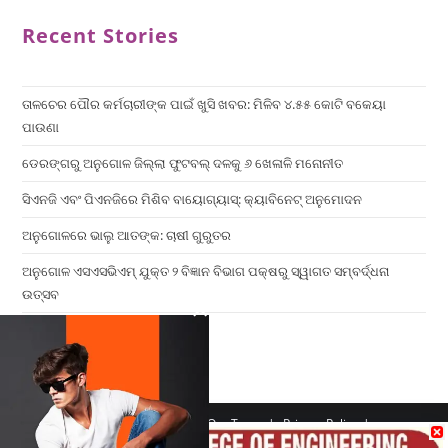
Recent Stories
ତାଳଚେର ପୌର କର୍ମଚାରୀଙ୍କ ପାଇଁ ଖୁସି ଖବର: ମିଳିବ ୪.୫୫ କୋଟି ବକେୟା
ପାଉଣା
ଡେରଙ୍ଗରୁ ଅନୁଗୋଳ ଜିଲ୍ଲା ଫୁଟବଲ୍ ଦଳକୁ ୬ ଖେଳାଳି ମନୋନୀତ
ସିଏନଜି ଏବଂ ପିଏନଜିରେ ମିଶିବ ବାୟୋଗ୍ୟାସ୍: କ୍ୟାବିନେଟ୍ ଅନୁମୋଦନ
ଅନୁଗୋଳରେ ଭାଲୁ ଆତଙ୍କ: ଚାଷୀ ଗୁରୁତର
ଅନୁଗୋଳ ଏସଏସଭିଏମ୍ ଯୁକ୍ତ ୨ ବିଜ୍ଞାନ ବିଭାଗ ପକ୍ଷରୁ ସ୍ୱାଗତ ସମ୍ବର୍ଦ୍ଧନା
ଉତ୍ସବ
×
Home
Contact us
Our Team
Privacy Policy
Terms & Conditions