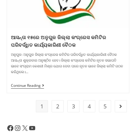
ଆସନ୍ତା ୧୫ରେ ଅନୁଗୁଳ ଜିଲ୍ଲା କଂଗ୍ରେସ କମିଟିର
ପରିବର୍ଦ୍ଧିତ କାର୍ଯ୍ୟକାରିଣୀ ବୈଠକ
ଅନୁଗୁଳ: ଅନୁଗୁଳ ଜିଲ୍ଲା କଂଗ୍ରେସ କମିଟିର ପରିବର୍ଦ୍ଧିତ କାର୍ଯ୍ୟକାରିଣୀ ବୈଠକ
ଆସନ୍ତା ଶୁକ୍ରବାର ଅନୁଷ୍ଠିତ ହେବ। ଜିଲ୍ଲା କଂଗ୍ରେସ କମିଟିର ନୂତନ ସଭାପତି
ଭାବେ ସଂଗ୍ରାମ କେଶରୀ ମିଶ୍ର ଯୋଗ ଦେବା ପରେ ନୂତନ ଭାବେ ଜିଲ୍ଲା କମିଟି ଗଠନ
କରିଥିଲେ।…
Continue Reading
1
2
3
4
5