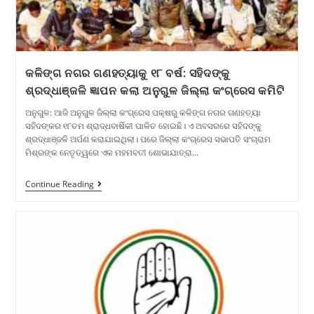
କଳିଙ୍ଗ ନଗର ଗଣହତ୍ୟାକୁ ୧୮ ବର୍ଷ: ସହିଦଙ୍କୁ
ଶ୍ରଦ୍ଧାଞ୍ଜଳି ଜ୍ଞାପନ କଲା ଅନୁଗୁଳ ଜିଲ୍ଲା କଂଗ୍ରେସ କମିଟି
ଅନୁଗୁଳ: ଆଜି ଅନୁଗୁଳ ଜିଲ୍ଲା କଂଗ୍ରେସ ପକ୍ଷରୁ କଳିଙ୍ଗ ନଗର ଗଣହତ୍ୟା
ସହିଦଙ୍କର ୧୮ତମ ଶ୍ରାଦ୍ଧବାର୍ଷିକୀ ପାଳିତ ହୋଇଛି। ଏ ଅବସରରେ ସହିଦଙ୍କୁ
ଶ୍ରଦ୍ଧାଞ୍ଜଳି ଅର୍ପଣ କରାଯାଇଥିଲା। ପରେ ଜିଲ୍ଲା କଂଗ୍ରେସ ସଭାପତି ସଂଗ୍ରାମ
ମିଶ୍ରଙ୍କ ନେତୃତ୍ୱରେ ଏକ ମହମବତୀ ଶୋଭାଯାତ୍ରା…
Continue Reading