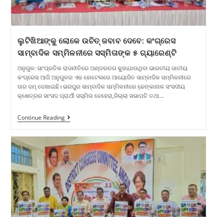
ଲୁଟିଖିଆଙ୍କୁ ଲୋକେ ଉଚିତ୍ ଜବାବ ଦେବେ: କଂଗ୍ରେସ
ସାମ୍ବାଦିକ ସମ୍ମିଳନୀରେ ସସ୍ମିତାଙ୍କ ୫ ଗ୍ୟାରେଣ୍ଟି
ଅନୁଗୁଳ: ସାଂପ୍ରତିକ ରାଜନୀତିରେ ଅଣ୍ଡରଡଗ କୁହାଯାଉଥିବା ଭାରତୀୟ ଜାତୀୟ
କଂଗ୍ରେସ ଆଜି ଅନୁଗୁଳର ଏକ ହୋଟେଲରେ ଆୟୋଜିତ ସାମ୍ବାଦିକ ସମ୍ମିଳନୀରେ
ତାର ଦମ୍ ଦେଖାଇଛି। ଭରପୁର ସାମ୍ବାଦିକ ସମ୍ମିଳନୀରେ ଢେ଼ଙ୍କାନାଳ ସଂସଦୀୟ
କ୍ଷେତ୍ରର ସାଂସଦ ପ୍ରାର୍ଥୀ ସସ୍ମିତା ବେହେରା,ଜିଲ୍ଲା ସଭାପତି ତଥା…
Continue Reading