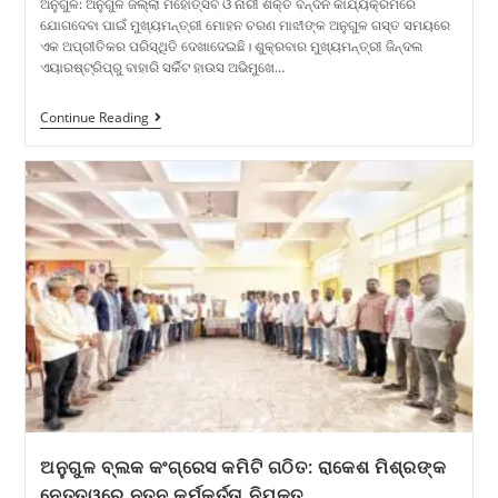
ଅନୁଗୁଳ: ଅନୁଗୁଳ ଜିଲ୍ଲା ମହୋତ୍ସବ ଓ ନାରୀ ଶକ୍ତି ବନ୍ଦନ କାର୍ଯ୍ୟକ୍ରମରେ
ଯୋଗଦେବା ପାଇଁ ମୁଖ୍ୟମନ୍ତ୍ରୀ ମୋହନ ଚରଣ ମାଝୀଙ୍କ ଅନୁଗୁଳ ଗସ୍ତ ସମୟରେ
ଏକ ଅପ୍ରୀତିକର ପରିସ୍ଥିତି ଦେଖାଦେଇଛି। ଶୁକ୍ରବାର ମୁଖ୍ୟମନ୍ତ୍ରୀ ଜିନ୍ଦଲ
ଏୟାରଷ୍ଟ୍ରିପ୍‌ରୁ ବାହାରି ସର୍କିଟ ହାଉସ ଅଭିମୁଖେ…
Continue Reading
ଅନୁଗୁଳ ବ୍ଲକ କଂଗ୍ରେସ କମିଟି ଗଠିତ: ରାକେଶ ମିଶ୍ରଙ୍କ
ନେତୃତ୍ୱରେ ନୂତନ କର୍ମକର୍ତ୍ତା ନିଯୁକ୍ତ