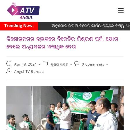
Trending Now:
ଅନୁଗୋଳ ଜିଲ୍ଲା ବିଜେଡି କାର୍ଯ୍ୟାଳୟରେ ବିଶ୍ୱ ଆଦି
କିଶୋରନଗର ବ୍ଲକରେ ବିଜେଡିର ମିଶ୍ରଣ ପର୍ବ, ଯୋଗ
ଦେଲେ ଅନ୍ୟଦଳର ଏକାଧିକ ନେତା
April 8, 2024
ମୁଖ୍ୟ ଖବର
0 Comments
Angul TV Bureau