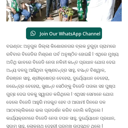
Join Our WhatsApp Channel
ବଇଣ୍ଡା: ଅନୁଗୁଳ ଜିଲ୍ଲା କିଶୋରନଗର ବ୍ଲକ ତୁରୁଡ଼ା ଗ୍ରାମରେ
ରବିବାର ବିଜେଡିର ମିଶ୍ରଣ ପର୍ବ ଅନୁଷ୍ଠିତ ହୋଇଛି l ଏଥିରେ ମୁଖ୍ୟ
ଅତିଥି ଭାବରେ ବିଜେଡି ନେତା ନଳିନୀ କାନ୍ତ ପ୍ରଧାନ ଯୋଗ ଦେଇ
ଅନ୍ୟ ଦଳରୁ ଆସିଥିବା କୃଷ୍ଣଚନ୍ଦ୍ର ସାହୁ, ବସନ୍ତ ବିଶ୍ୱାଳ,
ନିରଞ୍ଜନ ସାହୁ, ଶ୍ରୀକ୍ଷେତ୍ର ବେହେରା, ଦୁର୍ଯ୍ୟୋଧନ ବେହେରା,
ନରେନ୍ଦ୍ର ବେହେରା, ସୁଶାନ୍ତ ସେଠିଙ୍କୁ ବିଜେଡି ପତାକା ସହ ପୁଷ୍ପ
ଗୁଚ୍ଛ ଦେଇ ଦଳକୁ ସ୍ୱାଗତ କରିଥିଲେ l ଏଥିସହ ସେମାନେ ଯୋଗ
ଦେଲେ ବିଜେଡି ଆହୁରି ମଜଭୁତ ହେବ ଓ ଆଗାମୀ ଦିନରେ ଦଳ
ଆଠମଲ୍ଲିକରେ ଭଲ ପ୍ରଦର୍ଶନ କରିବ ବୋଲି କହିଥିଲେ l
କାର୍ଯ୍ୟକ୍ରମରେ ବିଜେଡି ନେତା ତପନ ସାହୁ, ଦୁର୍ଯ୍ୟୋଧନ ପ୍ରଧାନ,
ସୁଦାମ ସାହୁ, ଲୋକନାଥ ଦେହୁରୀ ପ୍ରମୁଖ ଉପସ୍ଥିତ ଥିଲେ l