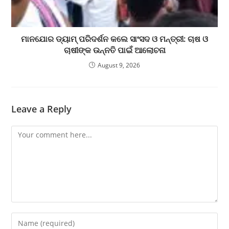
ମାନଯୋର ଡ୍ୟାମ୍ ପରିଦର୍ଶନ କଲେ ସାଂସଦ ଓ ମନ୍ତ୍ରୀ: ଚାଷ ଓ
ଚାଷୀଙ୍କ ଉନ୍ନତି ପାଇଁ ଆଲୋଚନା
August 9, 2026
Leave a Reply