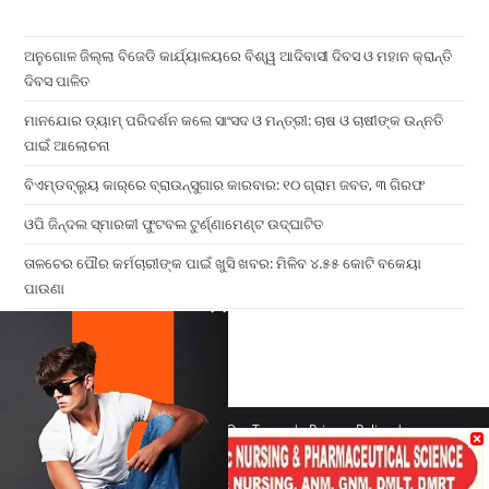
ଅନୁଗୋଳ ଜିଲ୍ଲା ବିଜେଡି କାର୍ଯ୍ୟାଳୟରେ ବିଶ୍ୱ ଆଦିବାସୀ ଦିବସ ଓ ମହାନ କ୍ରାନ୍ତି
ଦିବସ ପାଳିତ
ମାନଯୋର ଡ୍ୟାମ୍ ପରିଦର୍ଶନ କଲେ ସାଂସଦ ଓ ମନ୍ତ୍ରୀ: ଚାଷ ଓ ଚାଷୀଙ୍କ ଉନ୍ନତି
ପାଇଁ ଆଲୋଚନା
ବିଏମ୍‌ଡବ୍ଲ୍ୟୁ କାର୍‌ରେ ବ୍ରାଉନ୍‌ସୁଗାର କାରବାର: ୧୦ ଗ୍ରାମ ଜବତ, ୩ ଗିରଫ
ଓପି ଜିନ୍ଦଲ ସ୍ମାରକୀ ଫୁଟବଲ ଟୁର୍ଣ୍ଣାମେଣ୍ଟ ଉଦ୍ଘାଟିତ
ତାଳଚେର ପୌର କର୍ମଚାରୀଙ୍କ ପାଇଁ ଖୁସି ଖବର: ମିଳିବ ୪.୫୫ କୋଟି ବକେୟା
ପାଉଣା
×
Home
Contact us
Our Team
Privacy Policy
Terms & Conditions