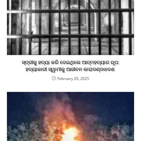
ସ୍ତ୍ରୀକୁ ହତ୍ୟା କରି ଦେଇଥିଲେ ଆତ୍ମହତ୍ୟାର ରୂପ:
ହତ୍ୟାକାରୀ ସ୍ୱାମୀକୁ ଆଜୀବନ କାରାଦଣ୍ଡାଦେଶ
February 20, 2025