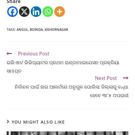
Share
TAGS
:
ANGUL
,
BOINDA
,
KISHORNAGAR
Previous Post
ଇଭିଏମ/ ଭିଭିପ୍ୟାଟର ପ୍ରଥମ ରାଣ୍ଡାମାଇଯେସନ ପ୍ରକ୍ରିୟା
ସମାପ୍ତ
Next Post
ନିର୍ବାଚନ ପାଇଁ ହାଇ ଆଲର୍ଟରେ ଅନୁଗୁଳ ପୋଲିସ: ଜିଲ୍ଲାରୁ ବନ୍ଧା
ହେବେ ୩୮୫ ଅପରାଧୀ
YOU MIGHT ALSO LIKE