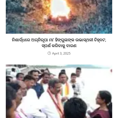
ନିଶାର୍ଦ୍ଧରେ ଅଗ୍ନିରୂପା ମା’ ହିଙ୍ଗୁଳାଙ୍କ ଉଭାସ୍ଥଳୀ ଚିହ୍ନଟ,
ସ୍ପର୍ଶ କରିବାକୁ ବାରଣ
April 3, 2025