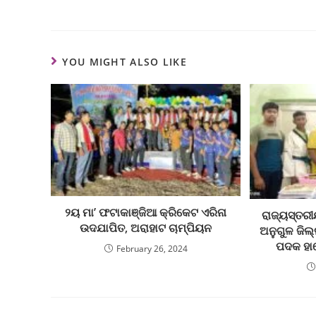
YOU MIGHT ALSO LIKE
୨ୟ ମା’ ଫଟାକାଞ୍ଜିଆ କ୍ରିକେଟ ଏରିନା
ରାଜ୍ୟସ୍ତରୀ
ଉଦଯାପିତ, ଅରାହାଟ ଚାମ୍ପିୟନ
ଅନୁଗୁଳ ଜିଲ
ପଦକ ହା
February 26, 2024