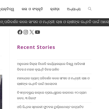
୍ୟକ୍ତିତ୍ୱ
କଳା ଓ ସଂସ୍କୃତି
କ୍ରୀଡ଼ା
ଅନ୍ୟାନ୍ୟ
 ପରିଦର୍ଶନ କଲେ ସାଂସଦ ଓ ମନ୍ତ୍ରୀ: ଚାଷ ଓ ଚାଷୀଙ୍କ ଉନ୍ନତି ପାଇଁ ଆଲୋ
Recent Stories
ଅନୁଗୋଳ ଜିଲ୍ଲା ବିଜେଡି କାର୍ଯ୍ୟାଳୟରେ ବିଶ୍ୱ ଆଦିବାସୀ
ଦିବସ ଓ ମହାନ କ୍ରାନ୍ତି ଦିବସ ପାଳିତ
ମାନଯୋର ଡ୍ୟାମ୍ ପରିଦର୍ଶନ କଲେ ସାଂସଦ ଓ ମନ୍ତ୍ରୀ: ଚାଷ ଓ
ଚାଷୀଙ୍କ ଉନ୍ନତି ପାଇଁ ଆଲୋଚନା
ବିଏମ୍‌ଡବ୍ଲ୍ୟୁ କାର୍‌ରେ ବ୍ରାଉନ୍‌ସୁଗାର କାରବାର: ୧୦ ଗ୍ରାମ
ଜବତ, ୩ ଗିରଫ
ଓପି ଜିନ୍ଦଲ ସ୍ମାରକୀ ଫୁଟବଲ ଟୁର୍ଣ୍ଣାମେଣ୍ଟ ଉଦ୍ଘାଟିତ