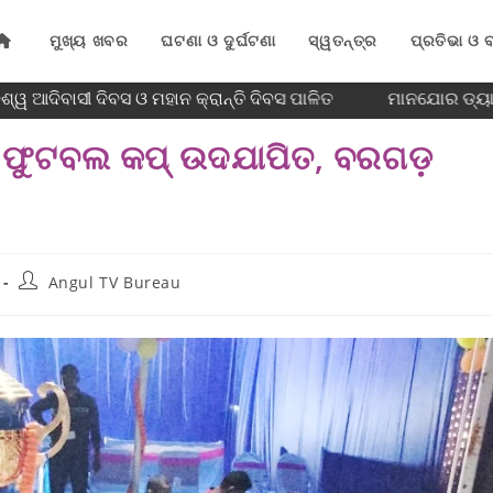
ମୁଖ୍ୟ ଖବର
ଘଟଣା ଓ ଦୁର୍ଘଟଣା
ସ୍ୱତନ୍ତ୍ର
ପ୍ରତିଭା ଓ ବ
୍ୱ ଆଦିବାସୀ ଦିବସ ଓ ମହାନ କ୍ରାନ୍ତି ଦିବସ ପାଳିତ
ମାନଯୋର ଡ୍ୟାମ୍
ର ଫୁଟବଲ କପ୍ ଉଦଯାପିତ, ବରଗଡ଼
Angul TV Bureau