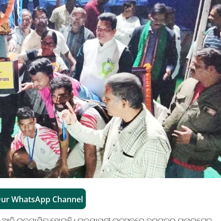
Our WhatsApp Channel
୧୩ ଆଜି ଉଦଯାପିତ ହୋଇଛି। ଉଦଯାପନୀ ଉତ୍ସବରେ ବରଗଡର ୟୁନାଇଟେଡ଼