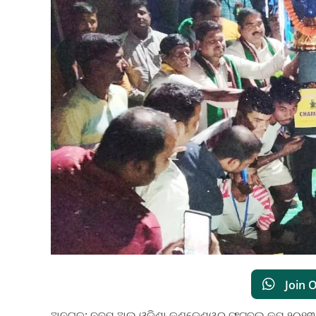
Join 
ଅନୁଗୁଳ: ନବମ ଅଲ ଓଡ଼ିଶା କୁଣ୍ଡେଶ୍ୱର ଫୁଟବଲ କପ୍ ୨୦