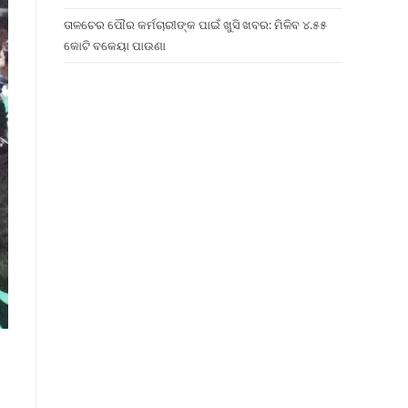
ତାଳଚେର ପୌର କର୍ମଚାରୀଙ୍କ ପାଇଁ ଖୁସି ଖବର: ମିଳିବ ୪.୫୫
କୋଟି ବକେୟା ପାଉଣା