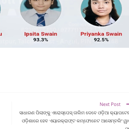
Next Post
ସାଧାରଣ ପିଲାଙ୍କୁ ଏରୋସ୍ପେସ୍ ତାଲିମ ଦେବେ ଓଡ଼ିଆ କ୍ୟାପଟେ
ଓଡ଼ିଶାରେ ହେବ ଏୟାରକ୍ରାଫ୍ଟ କମ୍ଫୋନେଟ ଆସେମ୍ବଲିଂ ୱାର
ସ