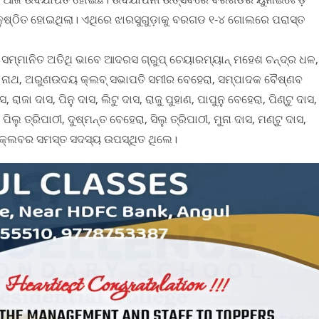
ନୁଷ୍ଠିତ ହୋଇଥିଲା। ଏଥିରେ ଝାରସୁଗୁଡ଼ାକୁ ବରଗଡ ୧-୪ ଗୋଲରେ ପରାସ୍ତ
କ, ସମ୍ମାନିତ ଅତିଥି ଭାବେ ଆଦରସ ଗ୍ରୁପ୍ ଚେୟାରମ୍ୟାନ୍ ମହେଶ ଚନ୍ଦ୍ର ଧଳ,
ୀଧର ନାଥ, ଅରୁଣଉଦୟ କ୍ଲବ୍ ସଭାପତି ସମୀର ବେହେରା, ସମ୍ପାଦକ ବୈଷ୍ଣବ
ରାଜା ଦାସ, ପିନୁ ଦାସ, ଲିଟୁ ଦାସ, ରାଜୁ ପୁହାଣ, ପାପୁନୁ ବେହେରା, ପିଣ୍ଟୁ ଦାସ,
ଲୁ ତ୍ରିପାଠୀ, ଦୁଷ୍ମନ୍ତ ବେହେରା, ସିଲୁ ତ୍ରିପାଠୀ, ମୁନା ଦାସ, ମଣ୍ଟୁ ଦାସ,
ିତ କ୍ଲବର ସମସ୍ତ ସଦସ୍ୟ ଉପସ୍ଥିତ ଥିଲେ।