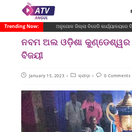
Trending Now:
ଅନୁଗୋଳ ଜିଲ୍ଲା ବିଜେଡି କାର୍ଯ୍ୟାଳୟରେ ବିଶ
ନବମ ଅଲ ଓଡ଼ିଶା କୁଣ୍ଡେଶ୍ୱ
ବିଜୟୀ
January 15, 2023
କ୍ରୀଡ଼ା
0 Comments