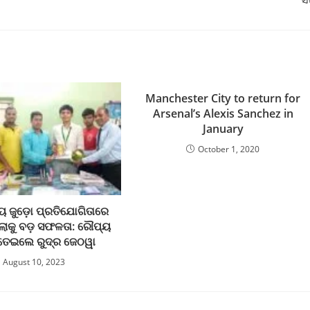
Manchester City to return for
Arsenal’s Alexis Sanchez in
January
October 1, 2020
ୟ ଜୁଡ଼ୋ ପ୍ରତିଯୋଗିତାରେ
୍ଲାକୁ ବଡ଼ ସଫଳତା: ରୌପ୍ୟ
ତେଇଲେ ରୁଦ୍ର ଜେଠୱା
August 10, 2023