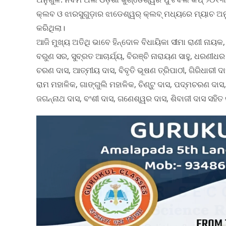
କ୍ଲବ ଓ ଝାରସୁଗୁଡ଼ାର ଝାଡେଶ୍ୱର୍ କ୍ଲବ୍ ମଧ୍ୟରେ ମ୍ୟାଚ ଅ
କରିଥିଲା।
ଆଜି ମୁଖ୍ୟ ଅତିଥି ଭାବେ ହିନ୍ଦୋଳ ବିଧାୟିକା ସୀମା ରାଣୀ ନାୟ
ବରୁଣ ସର, ସୁବ୍ରତ ଆଚାର୍ଯ୍ୟ, ବିରଞ୍ଚି ନାରାୟଣ ସାହୁ, ଧରଣ
ଚରଣ ଦାସ, ଆତ୍ମୀୟ ଦାସ, ବିବୃତି ଭୂଷଣ ତ୍ରିପାଠୀ, ଗିରିଧାରୀ ଦାସ, 
ରାମ ମହାଳିକ, ଗାଙ୍ଗୁଲି ମହାଳିକ, ଚିଣ୍ଟୁ ଦାସ, ପଦ୍ମଚରଣ ଦାସ, ପି
ଜଗନ୍ନାଥ ଦାସ, ବଂଶୀ ଦାସ, ଗଣେଶ୍ୱର ଦାସ, ଶିବାଜୀ ଦାସ ସହ