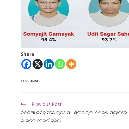
Share
TAGS
:
ANGUL
Previous Post
ଦିନିକିଆ ଇତିହାସରେ ପ୍ରଥମ : ଶ୍ରୀଲଙ୍କା ବିପକ୍ଷ ମ୍ୟାଚରେ
ଭାରତର ରେକର୍ଡ ବିଜୟ