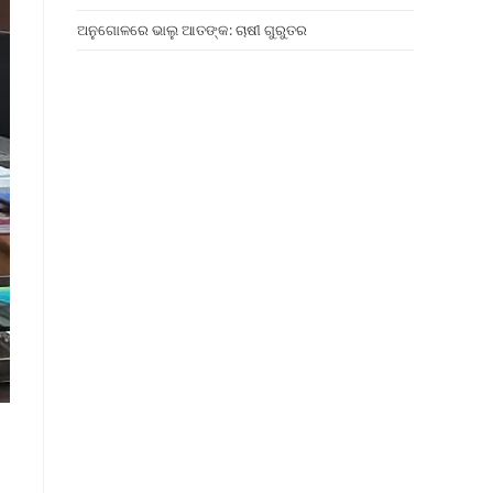
ଅନୁଗୋଳରେ ଭାଲୁ ଆତଙ୍କ: ଚାଷୀ ଗୁରୁତର