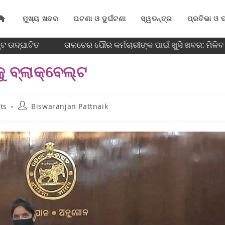
ମୁଖ୍ୟ ଖବର
ଘଟଣା ଓ ଦୁର୍ଘଟଣା
ସ୍ୱତନ୍ତ୍ର
ପ୍ରତିଭା ଓ ବ
ଟ ଉଦ୍ଘାଟିତ
ତାଳଚେର ପୌର କର୍ମଚାରୀଙ୍କ ପାଇଁ ଖୁସି ଖବର: ମିଳି
ବ୍ଲାକ୍‌ବେଲ୍ଟ
ts
Biswaranjan Pattnaik