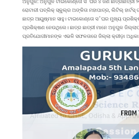
ଅନୁଗୁଳ: ଅନୁଗୁଳ ଟାଇକୋଣ୍ତୋ ସ˚ଘର ୪ ଜଣ ଛାତ୍ରଛାତ୍ରୀ ୨୦୨
ରୋଟାରୀ ପବ୍ଲିକ୍‌ ସ୍କୁଲ୍‌ର ଅଙ୍କିତା ମହାପାତ୍ର, ଲିଟିଲ୍‌ ହାର୍ଟ
ଛାତ୍ର ଆୟୁଷ୍ମାନ ସାହୁ। ଟାଇକୋଣ୍ତୋ ସ˚ଘର ମୁଖ୍ୟ ପ୍ରଶିକ
ପ୍ରଶିକ୍ଷଣ ନେଉଥିଲେ। ଛାତ୍ର ଛାତ୍ରୀ ମାନେ ଅନୁଗୁଳ ଜିଲ୍ଲାପା
ପ୍ରତିଯୋଗୀମାନଙ୍କ ଏଭଳି ସଫଳତାରେ ଜିଲ୍ଲା କ୍ରୀଡ଼ା ଅଧିକ