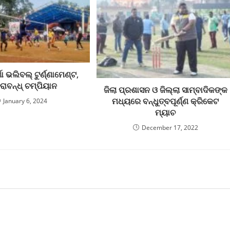
୍ଗା ଭଲିବଲ୍ ଟୁର୍ଣ୍ଣାମେଣ୍ଟ,
ରାବନ୍ଧ୍ ଚମ୍ପିୟାନ
ଜିଲା ପ୍ରଶାସନ ଓ ଜିଲ୍ଲା ସାମ୍ବାଦିକଙ୍କ
ମଧ୍ୟରେ ବନ୍ଧୁତ୍ବପୂର୍ଣ୍ଣ କ୍ରିକେଟ
January 6, 2024
ମ୍ୟାଚ
December 17, 2022