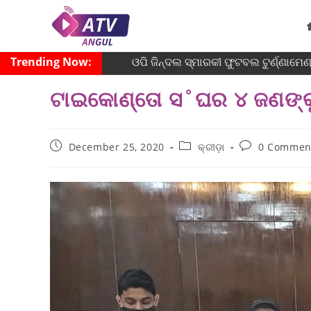
Trending Now:
ଓପି ଜିନ୍ଦଲ ସ୍ମାରକୀ ଫୁଟବଲ ଟୁର୍ଣ୍ଣାମେଣ୍
ଟାଇକୋଣ୍ତୋ ସ˚ଘର ୪ ଜଣଙ୍କୁ 
December 25, 2020
କ୍ରୀଡ଼ା
0 Commen