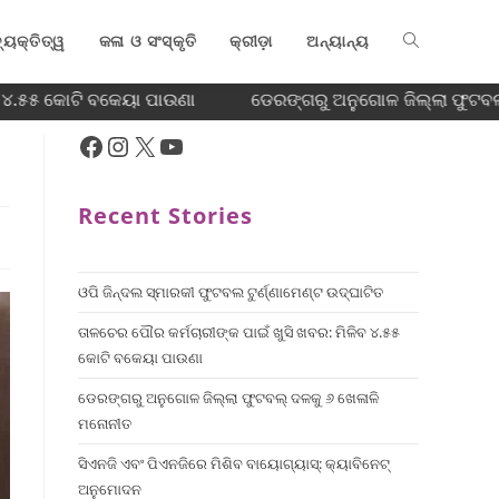
୍ୟକ୍ତିତ୍ୱ
କଳା ଓ ସଂସ୍କୃତି
କ୍ରୀଡ଼ା
ଅନ୍ୟାନ୍ୟ
ବ ୪.୫୫ କୋଟି ବକେୟା ପାଉଣା
ଡେରଙ୍ଗରୁ ଅନୁଗୋଳ ଜିଲ୍ଲା ଫୁଟବଲ୍
Recent Stories
ଓପି ଜିନ୍ଦଲ ସ୍ମାରକୀ ଫୁଟବଲ ଟୁର୍ଣ୍ଣାମେଣ୍ଟ ଉଦ୍ଘାଟିତ
ତାଳଚେର ପୌର କର୍ମଚାରୀଙ୍କ ପାଇଁ ଖୁସି ଖବର: ମିଳିବ ୪.୫୫
କୋଟି ବକେୟା ପାଉଣା
ଡେରଙ୍ଗରୁ ଅନୁଗୋଳ ଜିଲ୍ଲା ଫୁଟବଲ୍ ଦଳକୁ ୬ ଖେଳାଳି
ମନୋନୀତ
ସିଏନଜି ଏବଂ ପିଏନଜିରେ ମିଶିବ ବାୟୋଗ୍ୟାସ୍: କ୍ୟାବିନେଟ୍
ଅନୁମୋଦନ