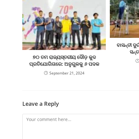
ବାସନ୍ତୀ ଦୁର
ସନ୍ତ
୭୦ ତମ ରାଜ୍ୟସ୍ତରୀୟ ଦୌଡ଼ କୁଦ
ପ୍ରତିଯୋଗିତାରେ: ଅନୁଗୁଳକୁ ୬ ପଦକ
September 21, 2024
Leave a Reply