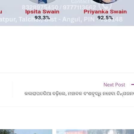
Next Post
କଲରାପତରିଆ ବଢ଼ିଲେ, ମହାବଳ ବଂଶବୃଦ୍ଧି ନହେବା ଚିନ୍ତାଜ