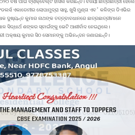
୦ ବର୍ଷ ପାଇଁ ବ୍ଲାକ୍‌ବେଲ୍ଟ ହାସଲ କରିଛନ୍ତି। ବିଜୟୀ ଛାତ୍ରଛାତ୍ରୀ ହେଲେ
ସ୍‌ ଟଡଲର୍ସ ଏକାଡେମୀର ଲୋପାମୁଦ୍ରା ସାହୁ, ଖୁସି ମୁଣ୍ତା ଏବ˚ କଳିଙ୍ଗ ଡିଏଭିର
୍ଷକ ଦୁଷ୍ୟନ୍ତ କୁମାର ନାଥଙ୍କ ତତ୍ତ୍ବାବଧାନରେ ଛାତ୍ରଛାତ୍ରୀମାନେ
ଳ ସିଦ୍ଧାର୍ଥ ଶଙ୍କର ସ୍ବାଇଁଙ୍କୁ ଭେଟି ଆଶୀର୍ବାଦ ନେଇଥିଲେ।
ାରୀ ଅକ୍ଷୟ କୁମାର ସିଠ ସେମାନଙ୍କୁ ଅଭିନନ୍ଦନ ଜଣାଇଛନ୍ତି।