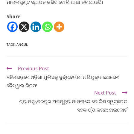
ମାଇଲଖୁଣ୍ଟ ସ୍ଥାପନ କରିବ ବୋଲି ଆଶା କରାଯାଉଛି।
Share
TAGS
:
ANGUL
Previous Post
ଛତିଶଗଡ଼ରେ ଓଡ଼ିଶା ପୁଲିସକୁ ଦୁର୍ବ୍ୟବହାର: ଅଭିଯୁକ୍ତ ଯୋଗେଶ
ଜୈସୱାଲ ଗିରଫ
Next Post
ଶ୍ୟାମସୁନ୍ଦରପୁର ଅପମୃତ୍ୟୁ ମାମଲାରେ ପୋଲିସ ସ୍ୱଚ୍ଛତାର
ସହକାର୍ଯ୍ୟ କରିଛି: ହାଇକୋର୍ଟ