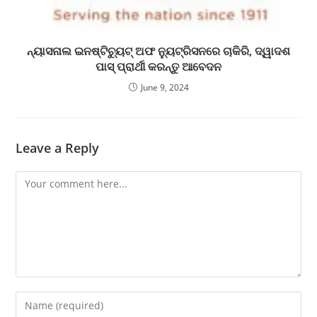
ନ୍ୟାସନାଲ ଇନଷ୍ଟିଚ୍ୟୁଟ୍‌ ଅଫ ନ୍ୟୁଟ୍ରିସନରେ ଚାକିରି, ଦ୍ୱାଦଶ
ପାସ୍‌ ପ୍ରାର୍ଥୀ କରନ୍ତୁ ଆବେଦନ
June 9, 2024
Leave a Reply