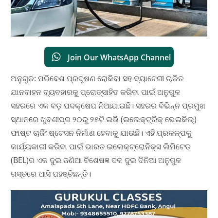
Join Our WhatsApp Channel
​ଅନୁଗୁଳ: ପରିବେଶ ପ୍ରଦୂଷଣ ରୋକିବା ସହ ବ୍ୟାଟେରୀ ଚାଳିତ
ଯାନବାହନ ବ୍ୟବହାରକୁ ପ୍ରୋତ୍ସାହିତ କରିବା ପାଇଁ ଅନୁଗୁଳ
ସହରରେ ଏକ ବଡ଼ ପଦକ୍ଷେପ ନିଆଯାଇଛି। ସହରର ବିଭିନ୍ନ ପ୍ରମୁଖ
ସ୍ଥାନରେ ଖୁବଶୀଘ୍ର ୨୦ରୁ ୨୫ଟି ଇଭି (ଇଲେକ୍ଟ୍ରିକ୍ ଭେଇକିଲ୍)
ଫାଷ୍ଟ ଚାର୍ଜିଂ ଷ୍ଟେସନ ନିର୍ମାଣ ହେବାକୁ ଯାଉଛି। ଏହି ପ୍ରକଳ୍ପକୁ
କାର୍ଯ୍ୟକାରୀ କରିବା ପାଇଁ ଭାରତ ଇଲେକ୍ଟ୍ରୋନିକ୍ସ ଲିମିଟେଡ
(BEL)ର ଏକ ଦୁଇ ଜଣିଆ ବିଶେଷଜ୍ଞ ଦଳ ଦୁଇ ଦିନିଆ ଅନୁଗୁଳ
ଗସ୍ତରେ ଆସି ପହଞ୍ଚିଛନ୍ତି।