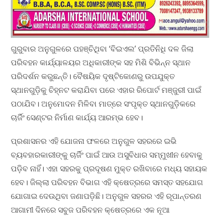
​ଗୁରୁବାର ଅନୁଗୁଳରେ ପହଞ୍ଚିଥିବା ‘ବିଇଏଲ’ ପ୍ରତିନିଧି ଦଳ ଜିଲା
ପରିବହନ କାର୍ଯ୍ୟାଳୟର ଅଧିକାରୀଙ୍କ ସହ ମିଶି ବିଭିନ୍ନ ସ୍ଥାନ
ପରିଦର୍ଶନ କରୁଛନ୍ତି। ବୈଷୟିକ ଦୃଷ୍ଟିକୋଣରୁ ଉପଯୁକ୍ତ
ସ୍ଥାନଗୁଡ଼ିକୁ ଚିହ୍ନଟ କରାଯିବା ପରେ ଏହାର ରିପୋର୍ଟ ମଞ୍ଜୁରୀ ପାଇଁ
ପଠାଯିବ। ଅନୁମୋଦନ ମିଳିବା ମାତ୍ରେ ସଂପୃକ୍ତ ସ୍ଥାନଗୁଡ଼ିକରେ
ଚାର୍ଜିଂ ସେଣ୍ଟର ନିର୍ମାଣ କାର୍ଯ୍ୟ ଆରମ୍ଭ ହେବ।
​ପ୍ରଶାସନର ଏହି ଯୋଜନା ଫଳରେ ଅନୁଗୁଳ ସହରରେ ଇଭି
ବ୍ୟବହାରକାରୀଙ୍କୁ ଚାର୍ଜିଂ ପାଇଁ ଆଉ ଅସୁବିଧାର ସମ୍ମୁଖୀନ ହେବାକୁ
ପଡ଼ିବ ନାହିଁ। ଏହା ସହରକୁ ପ୍ରଦୂଷଣ ମୁକ୍ତ ରଖିବାରେ ମଧ୍ୟ ସହାୟକ
ହେବ। ଜିଲ୍ଲା ପରିବହନ ବିଭାଗ ଏହି କ୍ଷେତ୍ରରେ ସମସ୍ତ ସହଯୋଗ
ଯୋଗାଇ ଦେଉଥିବା ଜଣାପଡ଼ିଛି। ଅନୁଗୁଳ ସହରର ଏହି ରୂପାନ୍ତରଣ
ଆଗାମୀ ଦିନରେ ସବୁଜ ପରିବହନ କ୍ଷେତ୍ରରେ ଏକ ନୂଆ