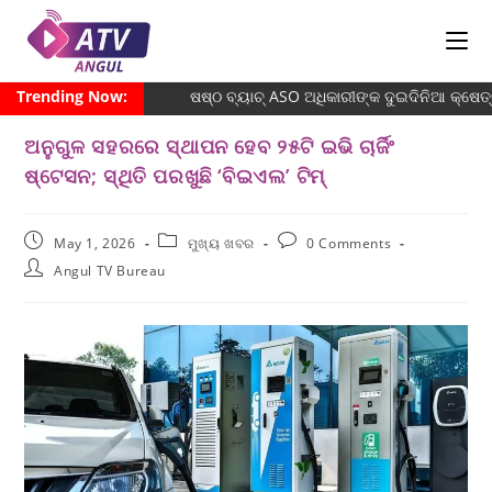
Trending Now:
ଷଷ୍ଠ ବ୍ୟାଚ୍‌ ASO ଅଧିକାରୀଙ୍କ ଦୁଇଦିନିଆ କ୍ଷେତ୍
ଅନୁଗୁଳ ସହରରେ ସ୍ଥାପନ ହେବ ୨୫ଟି ଇଭି ଚାର୍ଜିଂ
ଷ୍ଟେସନ; ସ୍ଥିତି ପରଖୁଛି ‘ବିଇଏଲ’ ଟିମ୍
May 1, 2026
ମୁଖ୍ୟ ଖବର
0 Comments
Angul TV Bureau