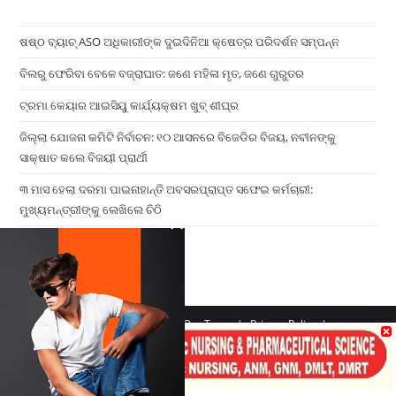
ଷଷ୍ଠ ବ୍ୟାଚ୍‌ ASO ଅଧିକାରୀଙ୍କ ଦୁଇଦିନିଆ କ୍ଷେତ୍ର ପରିଦର୍ଶନ ସମ୍ପନ୍ନ
ବିଲରୁ ଫେରିବା ବେଳେ ବଜ୍ରାଘାତ: ଜଣେ ମହିଳା ମୃତ, ଜଣେ ଗୁରୁତର
ଟ୍ରମା କେୟାର ଆଇସିୟୁ କାର୍ଯ୍ୟକ୍ଷମ ଖୁବ୍ ଶୀଘ୍ର
ଜିଲ୍ଲା ଯୋଜନା କମିଟି ନିର୍ବାଚନ: ୧୦ ଆସନରେ ବିଜେଡିର ବିଜୟ, ନବୀନଙ୍କୁ
ସାକ୍ଷାତ କଲେ ବିଜୟୀ ପ୍ରାର୍ଥୀ
୩ ମାସ ହେଲା ଦରମା ପାଇନାହାନ୍ତି ଅବସରପ୍ରାପ୍ତ ସଫେଇ କର୍ମଚାରୀ:
ମୁଖ୍ୟମନ୍ତ୍ରୀଙ୍କୁ ଲେଖିଲେ ଚିଠି
×
Home
Contact us
Our Team
Privacy Policy
Terms & Conditions
Copyright 2026 - ATV Angul All Rights Reserved
Made with ❤️ By UPDIGIT