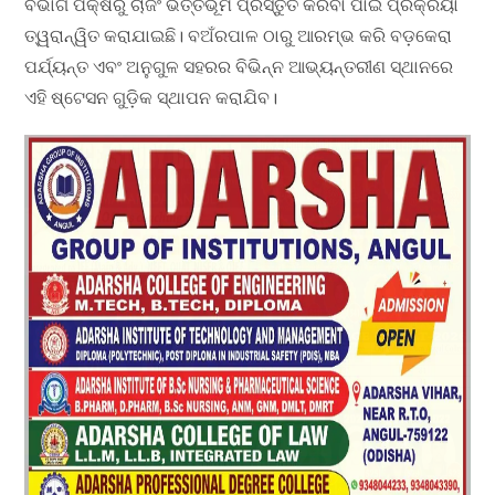
ବିଭାଗ ପକ୍ଷରୁ ଚାର୍ଜିଂ ଭିତ୍ତିଭୂମି ପ୍ରସ୍ତୁତ କରିବା ପାଇଁ ପ୍ରକ୍ରିୟା
ତ୍ୱରାନ୍ୱିତ କରାଯାଇଛି। ବଅଁରପାଳ ଠାରୁ ଆରମ୍ଭ କରି ବଡ଼କେରା
ପର୍ଯ୍ୟନ୍ତ ଏବଂ ଅନୁଗୁଳ ସହରର ବିଭିନ୍ନ ଆଭ୍ୟନ୍ତରୀଣ ସ୍ଥାନରେ
ଏହି ଷ୍ଟେସନ ଗୁଡ଼ିକ ସ୍ଥାପନ କରାଯିବ।