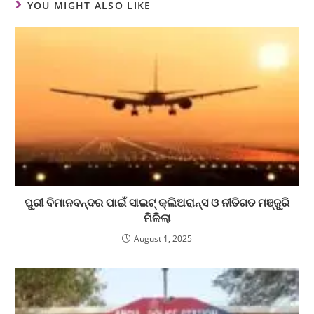
YOU MIGHT ALSO LIKE
ପୁରୀ ବିମାନବନ୍ଦର ପାଇଁ ସାଇଟ୍ କ୍ଲିଅରାନ୍ସ ଓ ନୀତିଗତ ମଞ୍ଜୁରି
ମିଳିଲା
August 1, 2025