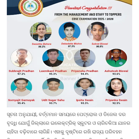
​ସୂଚନା ଅନୁଯାୟୀ, ବର୍ତ୍ତମାନ ସମୟରେ ପେଟ୍ରୋଲ ଓ ଡିଜେଲ ଦର
ବୃଦ୍ଧି ଯୋଗୁଁ ଜିଲ୍ଲାରେ ଇଲେକ୍ଟ୍ରିକ୍ ସ୍କୁଟର ଓ ଚାରିଚକିଆ ଯାନର
ଚାହିଦା ବଢ଼ିବାରେ ଲାଗିଛି। ଏହାକୁ ଦୃଷ୍ଟିରେ ରଖି ରାଜ୍ୟ ପରିବହନ