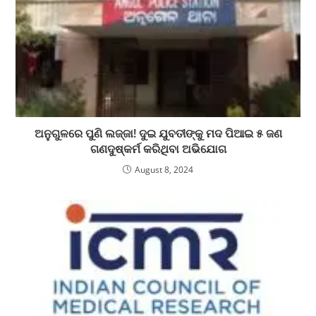
ଅନୁଗୁଳରେ ପୁଣି ଲଜ୍ଜା! ଦୁଇ ଯୁବତୀଙ୍କୁ ମଦ ପିଆଇ ୫ ଜଣ
ଗଣଦୁଷ୍କର୍ମ କରିଥିବା ଅଭିଯୋଗ
August 8, 2024