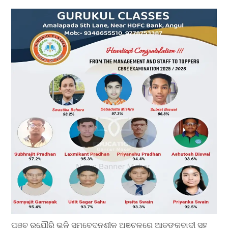
ପୁଞ୍ଚ ରଯୌରି ଭଳି ସମ୍ବେଦନଶୀଳ ଅଞ୍ଚଳରେ ଆତଙ୍କବାଦୀ ସହ