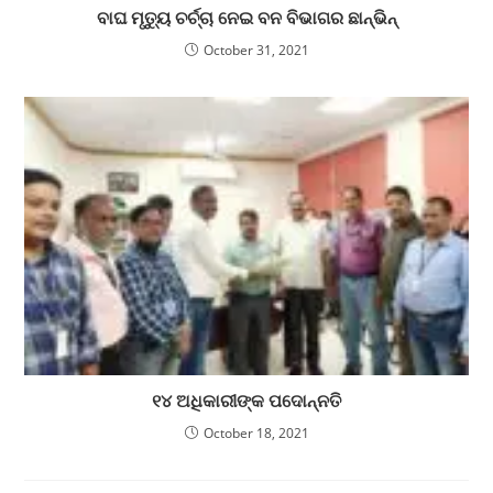
ବାଘ ମୃତ୍ୟୁ ଚର୍ଚ୍ଚା ନେଇ ବନ ବିଭାଗର ଛାନ୍‌ଭିନ୍
October 31, 2021
୧୪ ଅଧିକାରୀଙ୍କ ପଦୋନ୍ନତି
October 18, 2021