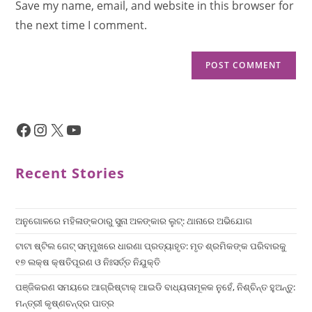
Save my name, email, and website in this browser for
the next time I comment.
Recent Stories
ଅନୁଗୋଳରେ ମହିଳାଙ୍କଠାରୁ ସୁନା ଅଳଙ୍କାର ଲୁଟ୍: ଥାନାରେ ଅଭିଯୋଗ
ଟାଟା ଷ୍ଟିଲ ଗେଟ୍ ସମ୍ମୁଖରେ ଧାରଣା ପ୍ରତ୍ୟାହୃତ: ମୃତ ଶ୍ରମିକଙ୍କ ପରିବାରକୁ
୧୭ ଲକ୍ଷ କ୍ଷତିପୂରଣ ଓ ନିଃସର୍ତ୍ତ ନିଯୁକ୍ତି
ପଞ୍ଜିକରଣ ସମୟରେ ଆଗ୍ରିଷ୍ଟାକ୍ ଆଇଡି ବାଧ୍ୟତାମୂଳକ ନୁହେଁ, ନିଶ୍ଚିନ୍ତ ହୁଅନ୍ତୁ:
ମନ୍ତ୍ରୀ କୃଷ୍ଣଚନ୍ଦ୍ର ପାତ୍ର