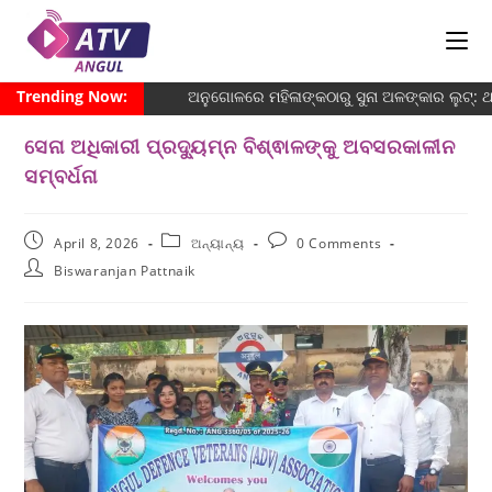
Trending Now:
ଅନୁଗୋଳରେ ମହିଳାଙ୍କଠାରୁ ସୁନା ଅଳଙ୍କାର ଲୁଟ୍: 
ସେନା ଅଧିକାରୀ ପ୍ରଦ୍ୟୁମ୍ନ ବିଶ୍ଵାଳଙ୍କୁ ଅବସରକାଳୀନ
ସମ୍ବର୍ଧନା
April 8, 2026
ଅନ୍ୟାନ୍ୟ
0 Comments
Biswaranjan Pattnaik