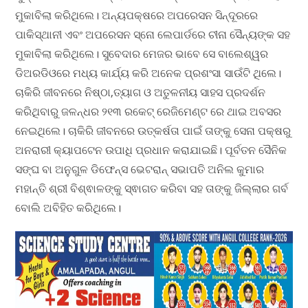
ମୁକାବିଲା କରିଥିଲେ। ଅନ୍ୟପକ୍ଷରେ ଅପରେସନ ସିନ୍ଦୂରରେ
ପାକିସ୍ଥାନୀ ଏବଂ ଅପରେସନ ସ୍ନୋ ଲେପାର୍ଡରେ ଚୀନା ସୈନ୍ୟଙ୍କ ସହ
ମୁକାବିଲା କରିଥିଲେ। ସୁବେଦାର ମେଜର ଭାବେ ସେ ବାଲେଶ୍ୱର
ଡିଅରଡିଓରେ ମଧ୍ୟ କାର୍ଯ୍ୟ କରି ଅନେକ ପ୍ରଶଂସା ସାଉଁଟି ଥିଲେ।
ଚାକିରି ଜୀବନରେ ନିଷ୍ଠା,ତ୍ୟାଗ ଓ ଅତୁଳନୀୟ ସାହସ ପ୍ରଦର୍ଶନ
କରିଥିବାରୁ ଜଳନ୍ଧର ୨୧୩ ରକେଟ୍ ରେଜିମେଣ୍ଟ ରେ ଥାଇ ଅବସର
ନେଇଥିଲେ। ଚାକିରି ଜୀବନରେ ଉତ୍କର୍ଷତା ପାଇଁ ତାଙ୍କୁ ସେନା ପକ୍ଷରୁ
ଅନରାରୀ କ୍ୟାପଟେନ ଉପାଧି ପ୍ରଧାନ କରାଯାଇଛି। ପୂର୍ବତନ ସୈନିକ
ସଙ୍ଘ ବା ଅନୁଗୁଳ ଡିଫେନ୍ସ ଭେଟରାନ୍ ସଭାପତି ଅନିଲ କୁମାର
ମହାନ୍ତି ଶ୍ରୀ ବିଶ୍ଵାଳଙ୍କୁ ସ୍ଵାଗତ କରିବା ସହ ତାଙ୍କୁ ଜିଲ୍ଲାର ଗର୍ବ
ବୋଲି ଅବିହିତ କରିଥିଲେ।