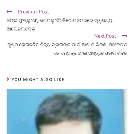
Previous Post
ଜଙ୍କ ଫୁଡ୍‌କୁ ‘ନା’, ଯୋଗକୁ ‘ହଁ’: କିଶୋରନଗରରେ ସ୍ୱାସ୍ଥ୍ୟ
ଆଲୋଚନାଚକ୍ର
Next Post
କୁଷ୍ଠ ରୋଗଜନିତ ଦିବ୍ୟାଙ୍ଗତାଙ୍କ ପାଇଁ ଆଶାର କିରଣ: ସଫଳତାର
ସହ ସମ୍ପନ୍ନ ହେଲା ଅସ୍ତ୍ରୋପଚାର ଶିବିର
YOU MIGHT ALSO LIKE