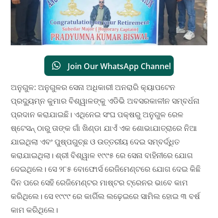
Join Our WhatsApp Channel
ଅନୁଗୁଳ: ଅନୁଗୁଳର ସେନା ଅଧିକାରୀ ଅନରାରି କ୍ୟାପଟେନ
ପ୍ରଦ୍ୟୁମ୍ନ କୁମାର ବିଶ୍ୱାଳଙ୍କୁ ଏଡିଭି ଅବସରକାଳୀନ ସମ୍ବର୍ଧନା
ପ୍ରଦାନ କରାଯାଇଛି। ଏଥିନେଇ ସଂଘ ପକ୍ଷରୁ ଅନୁଗୁଳ ରେଳ
ଷ୍ଟେସନ୍ ଠାରୁ ତାଙ୍କ ଗାଁ ଖିଣ୍ଡା ଯାଏଁ ଏକ ଶୋଭାଯାତ୍ରାରେ ନିଆ
ଯାଇଥିଲା ଏବଂ ପୁଷ୍ପଗୁଚ୍ଛ ଓ ଉତ୍ତରୀୟ ଦେଇ ସମ୍ବର୍ଦ୍ଧିତ
କରାଯାଇଥିଲା। ଶ୍ରୀ ବିଶ୍ୱାଳ ୧୯୯୫ ରେ ସେନା ବାହିନୀରେ ଯୋଗ
ଦେଇଥିଲେ। ସେ ୨୮୫ ବୋଫୋର୍ସ ରେଜିମେଣ୍ଟରେ ଯୋଗ ଦେଇ କିଛି
ଦିନ ପରେ ସେହି ରେଜିମେଣ୍ଟର ମାଷ୍ଟର ଟ୍ରେନର ଭାବେ କାମ
କରିଥିଲେ। ସେ ୧୯୯୯ ରେ କାର୍ଗିଲ ଲଢ଼େଇରେ ସାମିଲ ହୋଇ ୩ ବର୍ଷ
କାମ କରିଥିଲେ।