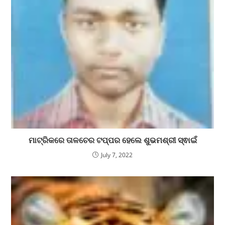
ମାଟ୍ରିକରେ ତାଳଚେର ଟପ୍ପର ହେଲେ ଶୁଭମଶ୍ରୀ ସ୍ଵାଇଁ
July 7, 2022