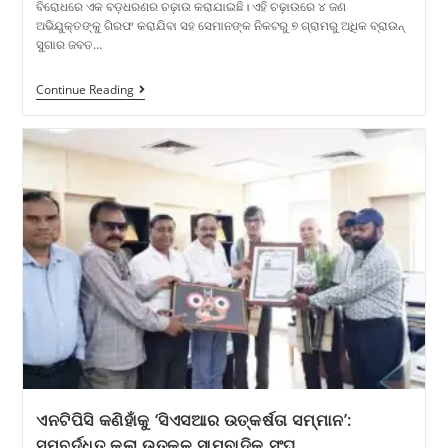
ବିରୋଧରେ ଏକ ବଡ଼ଧରଣର ଚଢ଼ାଉ କରାଯାଇଛି। ଏହି ଚଢ଼ାଉରେ ୪ ଜଣ
ଅଭିଯୁକ୍ତଙ୍କୁ ଗିରଫ କରାଯିବା ସହ ସେମାନଙ୍କ ନିକଟରୁ ୭ ଗ୍ରାମରୁ ଅଧିକ ବ୍ରାଉନ୍
ସୁଗାର ଜବତ…
Continue Reading
ଏନଟିପିସି କଣିହାଁକୁ ‘ସିଏସଆର ଉତ୍କର୍ଷତା ସମ୍ମାନ’:
ସମ୍ବର୍ଦ୍ଧିତ କଲା ଉତ୍କଳ ସାମ୍ବାଦିକ ସଂଘ