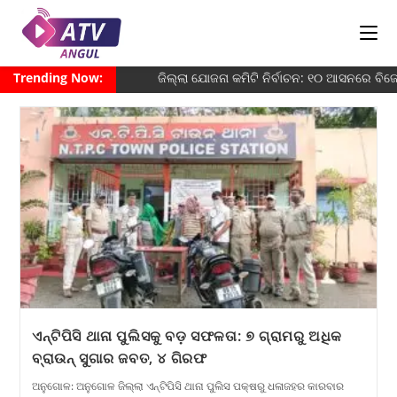
Trending Now:
ଜିଲ୍ଲା ଯୋଜନା କମିଟି ନିର୍ବାଚନ: ୧୦ ଆସନରେ ବିଜେଡ
ଏନ୍‌ଟିପିସି ଥାନା ପୁଲିସକୁ ବଡ଼ ସଫଳତା: ୭ ଗ୍ରାମରୁ ଅଧିକ
ବ୍ରାଉନ୍ ସୁଗାର ଜବତ, ୪ ଗିରଫ
ଅନୁଗୋଳ: ଅନୁଗୋଳ ଜିଲ୍ଲା ଏନ୍‌ଟିପିସି ଥାନା ପୁଲିସ ପକ୍ଷରୁ ଧଳାଜହର କାରବାର