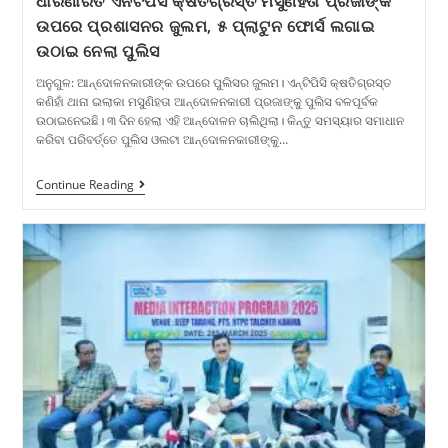
ଧାରଣାରତ ଏନଟିପିସି କ୍ଷତିଗ୍ରସ୍ତ ମସୁଣିହତା ପ୍ରଜାଙ୍କ
ଉପରେ ପ୍ରଶାସନର ଜୁଲମ, ୫ ପ୍ଲାଟୁନ ଫୋର୍ସ ଲଗାଇ
ଉଠାଇ ନେଲା ପୁଲିସ
ଅନୁଗୁଳ: ଆନ୍ଦୋଳନକାରୀଙ୍କ ଉପରେ ପୁଲିସର ଜୁଲମ। ଏନ୍‌ଟିପିସି କ୍ଷତିଗ୍ରସ୍ତ
କଣିହାଁ ଥାନା ଇଲାକା ମସୁଣିହତା ଆନ୍ଦୋଳନକାରୀ ପ୍ରଜାଙ୍କୁ ପୁଲିସ ବଳପୂର୍ବକ
ଉଠାଇନେଇଛି। ୩ ଦିନ ହେଲା ଏହି ଆନ୍ଦୋଳନ ଚାଲିଥିଲା। କିନ୍ତୁ ସମସ୍ୟାର ସମାଧାନ
କରିବା ପରିବର୍ତ୍ତେ ପୁଲିସ ଓଲଟା ଆନ୍ଦୋଳନକାରୀଙ୍କୁ…
Continue Reading