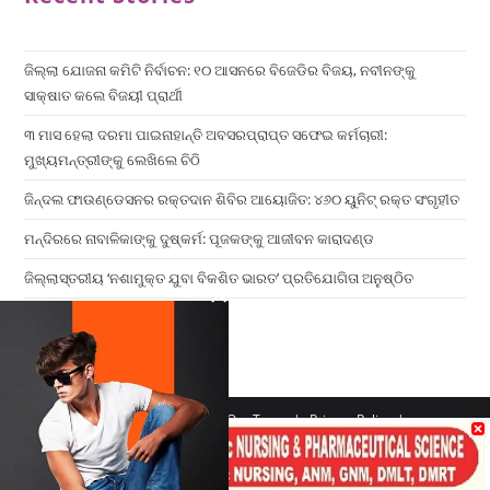
ଜିଲ୍ଲା ଯୋଜନା କମିଟି ନିର୍ବାଚନ: ୧୦ ଆସନରେ ବିଜେଡିର ବିଜୟ, ନବୀନଙ୍କୁ
ସାକ୍ଷାତ କଲେ ବିଜୟୀ ପ୍ରାର୍ଥୀ
୩ ମାସ ହେଲା ଦରମା ପାଇନାହାନ୍ତି ଅବସରପ୍ରାପ୍ତ ସଫେଇ କର୍ମଚାରୀ:
ମୁଖ୍ୟମନ୍ତ୍ରୀଙ୍କୁ ଲେଖିଲେ ଚିଠି
ଜିନ୍ଦଲ ଫାଉଣ୍ଡେସନର ରକ୍ତଦାନ ଶିବିର ଆୟୋଜିତ: ୪୬୦ ୟୁନିଟ୍ ରକ୍ତ ସଂଗୃହୀତ
ମନ୍ଦିରରେ ନାବାଳିକାଙ୍କୁ ଦୁଷ୍କର୍ମ: ପୂଜକଙ୍କୁ ଆଜୀବନ କାରାଦଣ୍ଡ
ଜିଲ୍ଲାସ୍ତରୀୟ ‘ନଶାମୁକ୍ତ ଯୁବା ବିକଶିତ ଭାରତ’ ପ୍ରତିଯୋଗିତା ଅନୁଷ୍ଠିତ
×
Home
Contact us
Our Team
Privacy Policy
Terms & Conditions
Copyright 2026 - ATV Angul All Rights Reserved