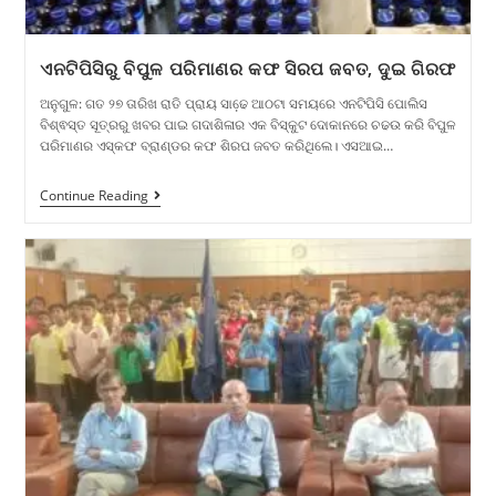
ଏନଟିପିସିରୁ ବିପୁଳ ପରିମାଣର କଫ ସିରପ ଜବତ, ଦୁଇ ଗିରଫ
ଅନୁଗୁଳ: ଗତ ୨୭ ତାରିଖ ରାତି ପ୍ରାୟ ସାଢେ଼ ଆଠଟା ସମୟରେ ଏନଟିପିସି ପୋଲିସ
ବିଶ୍ଵସ୍ତ ସୂତ୍ରରୁ ଖବର ପାଇ ଗଦାଶିଳାର ଏକ ବିସ୍କୁଟ ଦୋକାନରେ ଚଢଉ କରି ବିପୁଳ
ପରିମାଣର ଏସ୍କଫ ବ୍ରାଣ୍ଡର କଫ ଶିରପ ଜବତ କରିଥିଲେ। ଏସଆଇ…
Continue Reading