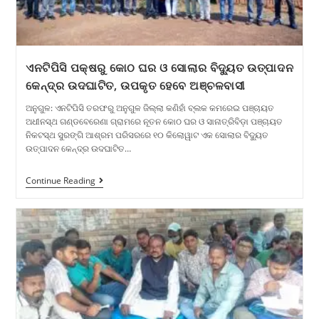
ଏନଟିପିସି ପକ୍ଷରୁ କୋଠ ଘର ଓ ସୋଲାର ବିଦ୍ୟୁତ ଉତ୍ପାଦନ
କେନ୍ଦ୍ର ଉଦଘାଟିତ, ଉପକୃତ ହେବେ ଅଞ୍ଚଳବାସୀ
ଅନୁଗୁଳ: ଏନଟିପିସି ତରଫରୁ ଅନୁଗୁଳ ଜିଲ୍ଲା କଣିହାଁ ବ୍ଲକ କମରେଇ ପଞ୍ଚାୟତ
ଅଧୀନସ୍ଥ ଗଣ୍ଡବେରେଣା ଗ୍ରାମରେ ନୂତନ କୋଠ ଘର ଓ ସାନାତ୍ରିବିଡ଼ା ପଞ୍ଚାୟତ
ନିକଟସ୍ଥ ସୁରଙ୍ଗି ଆଶ୍ରମ ପରିସରରେ ୧୦ କିଲୋୱାଟ ଏକ ସୋଲାର ବିଦ୍ୟୁତ
ଉତ୍ପାଦନ କେନ୍ଦ୍ର ଉଦଘାଟିତ…
Continue Reading