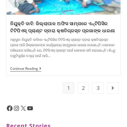
ନିଯୁକ୍ତି ଦାବି: ଜିଲ୍ଲାପାଳ ଅଫିସ ସାମ୍ନାରେ ଏନ୍‌ଟିପିସିର
ଟିଟିପିଏସ୍‌ ପ୍ଲାଣ୍ଟ ଦ୍ବାରା କ୍ଷତିଗ୍ରସ୍ତ ପ୍ରଜାଙ୍କ ଧାରଣା
ଅନୁଗୁଳ: ନିଯୁକ୍ତି ଦାବିରେ ଏନ୍‌ଟିପିସିର ଟିଟିପିଏସ୍‌ ପ୍ଲାଣ୍ଟ ଦ୍ବାରା କ୍ଷତିଗ୍ରସ୍ତ
ପ୍ରଜା ଆଜି ଜିଲ୍ଲାପାଳଙ୍କ କାର୍ଯ୍ୟାଳୟ ସମ୍ମୁଖରେ ଧାରଣା ଦେଇଛନ୍ତି। ସେମାନେ
ଅଭି‌ଯୋଗ କରିଛନ୍ତି ଯେ, ଟିଟିପିଏସ୍‌ ପ୍ଲାଣ୍ଟ ପାଇଁ ସେମାନେ ଜମି ହରାଇଛନ୍ତି। କିନ୍ତୁ
ତ୍ରୁଟିପୂର୍ଣ୍ଣ ତଥ୍ୟ ପାଇଁ ଆଜି…
Continue Reading
1
2
3
Recent Stories