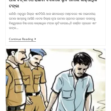
ଟଙ୍କା
କଣିହାଁ: ଅନୁଗୁଳ ଜିଲ୍ଲା ଏନଟିପିସି ଥାନା ଭୀମକାଣ୍ଡ ଅଞ୍ଚଳରେ ଏକ ଅଭାବନୀୟ
ଘଟଣା ସାମ୍ନାକୁ ଆସିଛି। କଟକ ଜିଲ୍ଲା ନୂଆ ପାଟଣା ଗ୍ରାମର ପ୍ରଭାତ ଦାସଙ୍କୁ
ବିଶ୍ୱାସରେ ବିଷ ଦେଇ ଲକ୍ଷାଧିକ ଟଙ୍କା ଲୁଟି ନେଇଛନ୍ତି ରଞ୍ଜିତ ପ୍ରଧାନ ଏବଂ
ତାଙ୍କ…
Continue Reading