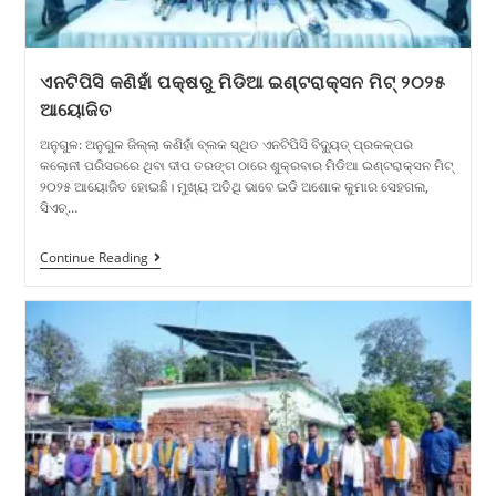
ଏନଟିପିସି କଣିହାଁ ପକ୍ଷରୁ ମିଡିଆ ଇଣ୍ଟରାକ୍ସନ ମିଟ୍ ୨୦୨୫
ଆୟୋଜିତ
ଅନୁଗୁଳ: ଅନୁଗୁଳ ଜିଲ୍ଲା କଣିହାଁ ବ୍ଲକ ସ୍ଥିତ ଏନଟିପିସି ବିଦ୍ୟୁତ୍ ପ୍ରକଳ୍ପର
କଲୋନୀ ପରିସରରେ ଥିବା ଦୀପ ତରଙ୍ଗ ଠାରେ ଶୁକ୍ରବାର ମିଡିଆ ଇଣ୍ଟରାକ୍ସନ ମିଟ୍
୨୦୨୫ ଆୟୋଜିତ ହୋଇଛି। ମୁଖ୍ୟ ଅତିଥି ଭାବେ ଇଡି ଅଶୋକ କୁମାର ସେହଗଲ,
ସିଏଚ୍…
Continue Reading