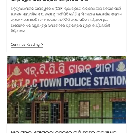
ଅନୁଗୁଳ:ସାମାଜିକ ଦାୟିତ୍ୱବୋଧ (CSR) କ୍ଷେତ୍ରରେ ଉଲ୍ଲେଖନୀୟ ଅବଦାନ ପାଇଁ
ଉତ୍କଳ ସାମ୍ବାଦିକ ସଂଘ ପକ୍ଷରୁ ଏନଟିପିସି କଣିହାଁକୁ ‘ସିଏସଆର ଉତ୍କର୍ଷତା ସମ୍ମାନ’
ପ୍ରଦାନ କରାଯାଇଛି। ମଙ୍ଗଳବାର ଏନଟିପିସି ପ୍ରଶାସନିକ କାର୍ଯ୍ୟାଳୟରେ
ଆୟୋଜିତ ଏକ ସ୍ୱତନ୍ତ୍ର ସମାରୋହରେ ପ୍ରକଳ୍ପର ମୁଖ୍ୟ କାର୍ଯ୍ୟନିର୍ବାହୀ
ନିର୍ଦ୍ଦେଶକ…
Continue Reading
ଧାର ଟଙ୍କା ଫେରାଇବା ବଦଳରେ ଲୁଟି ନେଲେ ଲକ୍ଷାଧିକ