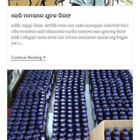
ଚୋରି ମାମଲାରେ ଯୁବକ ଗିରଫ
କଣିହାଁ: ଅନୁଗୁଳ ଜିଲ୍ଲା ଏନଟିପିସି ଟାଉନ ଥାନା ଅଧୀନ ପଥରମୁଣ୍ଡା ପାଣିଟାଙ୍କି ନିକଟ
ଓସିସ କଲୋନୀରେ ଚୋରି ଅଭିଯୋଗରେ ପୋଲିସ ସୋମବାର ଜଣେ ଯୁବକଙ୍କୁ ଗିରଫ
କରିଛି। ଅଭିଯୁକ୍ତ ହେଲେ ଖମାର ଥାନା ଅଂଚଳର କରଡ଼ାଖମନ ଗ୍ରାମର ପପୁ ବିଶ୍ୱାଳ
(୩୮)।…
Continue Reading