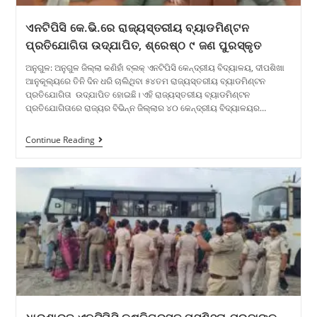
ଏନଟିପିସି କେ.ଭି.ରେ ରାଜ୍ୟସ୍ତରୀୟ ବ୍ୟାଡମିଣ୍ଟନ
ପ୍ରତିଯୋଗିତା ଉଦ୍‌ଯାପିତ, ଶ୍ରେଷ୍ଠ ୯ ଜଣ ପୁରସ୍କୃତ
ଅନୁଗୁଳ: ଅନୁଗୁଳ ଜିଲ୍ଲା କଣିହାଁ ବ୍ଲକ୍ ଏନଟିପିସି କେନ୍ଦ୍ରୀୟ ବିଦ୍ୟାଳୟ, ଦୀପଶିଖା
ଆନୁକୂଲ୍ୟରେ ତିନି ଦିନ ଧରି ଚାଲିଥିବା ୫୪ତମ ରାଜ୍ୟସ୍ତରୀୟ ବ୍ୟାଡମିଣ୍ଟନ
ପ୍ରତିଯୋଗିତା ଉଦ୍‌ଯାପିତ ହୋଇଛି। ଏହି ରାଜ୍ୟସ୍ତରୀୟ ବ୍ୟାଡମିଣ୍ଟନ
ପ୍ରତିଯୋଗିତାରେ ରାଜ୍ୟର ବିଭିନ୍ନ ଜିଲ୍ଲାର ୪୦ କେନ୍ଦ୍ରୀୟ ବିଦ୍ୟାଳୟର…
Continue Reading