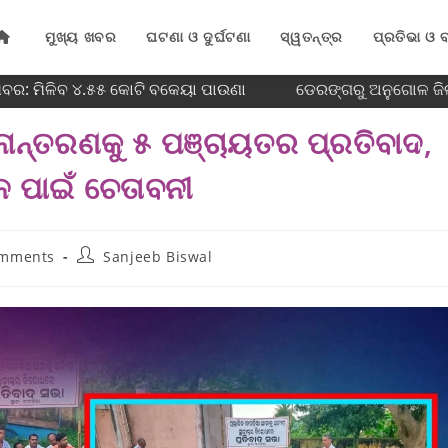
ମୁଖ୍ୟ ଖବର
ଘଟଣା ଓ ଦୁର୍ଘଟଣା
ସ୍ୱତନ୍ତ୍ର
ପ୍ରତିଭା ଓ ବ
ବର: ମିଳିବ ୪.୫୫ କୋଟି ବକେୟା ପାଉଣା
ଡେରଙ୍ଗରୁ ଅନୁଗୋଳ ଜିଲ୍
ଥାନାନ୍ତରଣକୁ ୫ ପଞ୍ଚାୟତର ପ୍ରତିବାଦ,
 ପାଇଁ ଚେତାବନୀ
omments
Sanjeeb Biswal