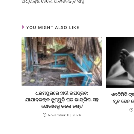
ଅଧ୍ୟକ୍ଷ ହେଲେ ଅବନୀକାନ୍ତ ସାହୁ
YOU MIGHT ALSO LIKE
ଧରମପୁରରେ ହାତୀ ଉପଦ୍ରବ:
ଏନଟିପିସି ଟ
ଯାଯାବରଙ୍କ ଝୁମ୍ପୁଡ଼ି ଘର ଭାଙ୍ଗିବା ସହ
ମୃତ ଦେହ 
ଦୋକାନକୁ କଲେ ନଷ୍ଟ
November 10, 2024