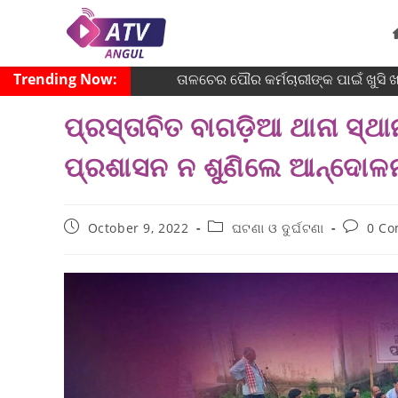
Trending Now:
ତାଳଚେର ପୌର କର୍ମଚାରୀଙ୍କ ପାଇଁ ଖୁସି ଖ
ପ୍ରସ୍ତାବିତ ବାଗଡ଼ିଆ ଥାନା ସ୍
ପ୍ରଶାସନ ନ ଶୁଣିଲେ ଆନ୍ଦୋଳନ
October 9, 2022
ଘଟଣା ଓ ଦୁର୍ଘଟଣା
0 C