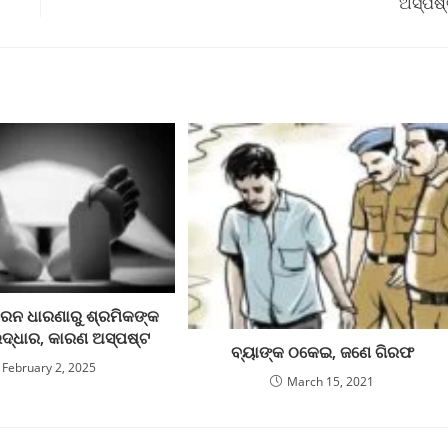
ଅସ୍ପଷ
୍ରେନ ଧାରଣାରୁ ଶ୍ରମିକଙ୍କ
ଉଦ୍ଧାର, କାରଣ ଅସ୍ପଷ୍ଟ
ବ୍ୟାଙ୍କ ଠକେଇ, ଜଣେ ଗିରଫ
February 2, 2025
March 15, 2021