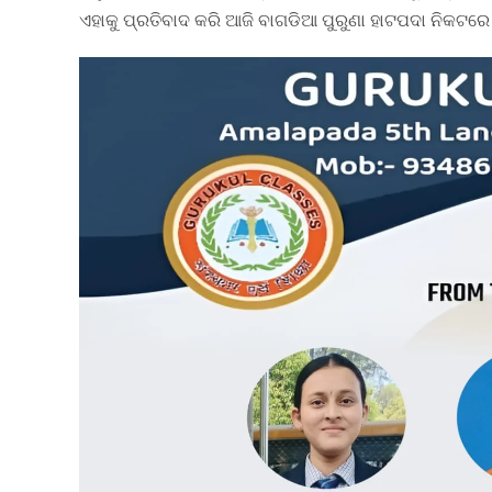
ଏହାକୁ ପ୍ରତିବାଦ କରି ଆଜି ବାଗଡିଆ ପୁରୁଣା ହାଟପଦା ନିକଟରେ