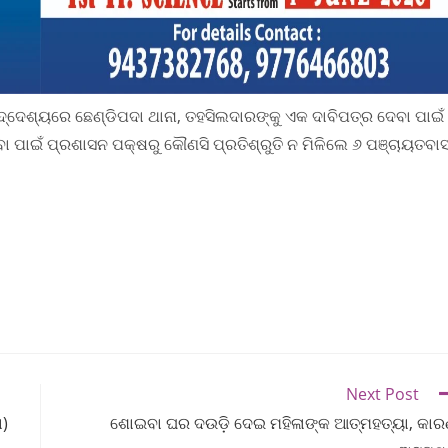
୍ଦେଶ୍ୟରେ ଛେଣ୍ଡିପଦା ଥାନା, ତହସିଲଦାରଙ୍କୁ ଏକ ଦାବିପତ୍ର ଦେବା ପାଇଁ
ା ପାଇଁ ପ୍ରଶାସନ ପକ୍ଷରୁ କୌଣସି ପ୍ରତିଶ୍ରୁତି ନ ମିଳିଲେ ୬ ପଞ୍ଚାୟତବାସ
Next Post
ା)
ଶୋଇବା ଘର ଦଉଡ଼ି ଦେଇ ମହିଳାଙ୍କ ଆତ୍ମହତ୍ୟା, କା