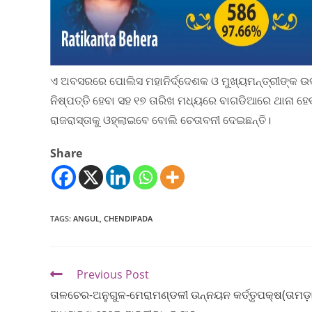
ଏ ଅବସରରେ ପୋଲିସ ମହାନିର୍ଦ୍ଦେଶକ ଓ ମୁଖ୍ୟମନ୍ତ୍ରୀଙ୍କ ଉଦ
ନିଷ୍ପତ୍ତି ହେବା ସହ ୧୭ ତାରିଖ ମଧ୍ୟରେ ବାଗଡିଆରେ ଥାନା ହେବ
ରାଜରାସ୍ତାକୁ ଓହ୍ଲାଇବେ ବୋଲି ଚେତାବନୀ ଦେଇଛନ୍ତି।
Share
TAGS
:
ANGUL
,
CHENDIPADA
Previous Post
ତାଳଚେର-ଅନୁଗୁଳ-ମେରାମଣ୍ଡଳୀ ଉନ୍ନୟନ କର୍ତ୍ତୃପକ୍ଷ(ତାମଡ଼