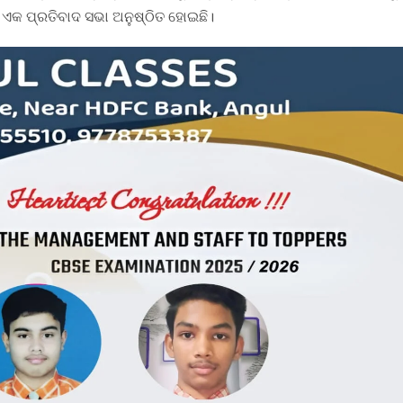
 ଏକ ପ୍ରତିବାଦ ସଭା ଅନୁଷ୍ଠିତ ହୋଇଛି।