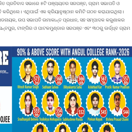
 ପ୍ରତିବାଦ ସଭାରେ ୫ଟି ପଞ୍ଚାୟତର ସରପଞ୍ଚ, ଗ୍ରାମ ସଭାପତି ଓ
କରିଥିଲେ। ଏଥିପାଇଁ ଏକ କ୍ରିୟାନୁଷ୍ଠାନ କମିଟି ଗଠନ କରାଯାଇଥିଲା।
ଚି ଗଡନାୟକ, ଉପ ସଭାପତି ଉମାକାନ୍ତ ପ୍ରଧାନ, ସହ ସମ୍ପାଦକ କରୁଣାକର
ସନ୍ତପୁର, ଟାଙ୍ଗିର ଓ ପାଟକମୁଣ୍ଡାର ସରପଞ୍ଚ ଏବଂ ୩୦ରୁ ଊର୍ଦ୍ଧ୍ବ ଗ୍ରାମ