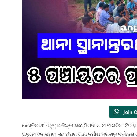
Join 
ଛେଣ୍ଡିପଦା: ଅନୁଗୁଳ ଜିଲ୍ଲା ଛେଣ୍ଡିପଦା ଥାନା ବାଗଡିଆ ବିଟ 
ଅନୁମୋଦନ କରିବା ସହ ଶୀଘ୍ର ଥାନା ନିର୍ମାଣ କରିବାକୁ ନିର୍ଦ୍ଦେଶ