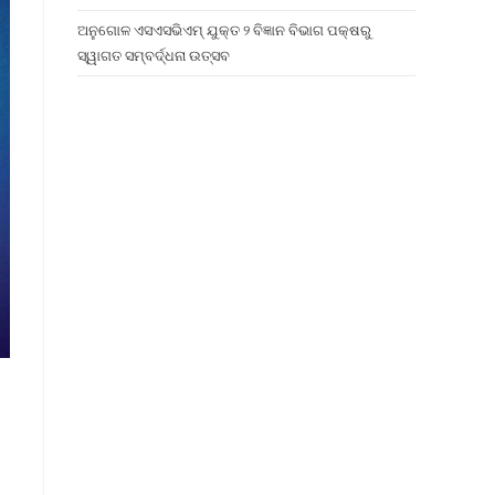
ଅନୁଗୋଳ ଏସଏସଭିଏମ୍ ଯୁକ୍ତ ୨ ବିଜ୍ଞାନ ବିଭାଗ ପକ୍ଷରୁ
ସ୍ୱାଗତ ସମ୍ବର୍ଦ୍ଧନା ଉତ୍ସବ