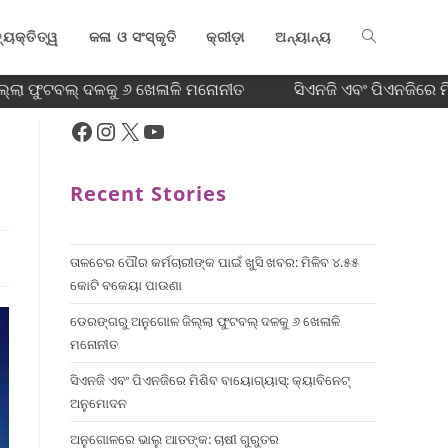
୍ୟକ୍ତିତ୍ୱ
କଳା ଓ ସଂସ୍କୃତି
କ୍ରୀଡ଼ା
ଅନ୍ୟାନ୍ୟ
ଲା ଫୁଟବଲ୍ ଦଳକୁ ୬ ଖେଳାଳି ମନୋନୀତ
ସିଏନଜି ଏବଂ ପିଏନଜିରେ ମି
Recent Stories
ତାଳଚେର ପୌର କର୍ମଚାରୀଙ୍କ ପାଇଁ ଖୁସି ଖବର: ମିଳିବ ୪.୫୫
କୋଟି ବକେୟା ପାଉଣା
ଡେରଙ୍ଗରୁ ଅନୁଗୋଳ ଜିଲ୍ଲା ଫୁଟବଲ୍ ଦଳକୁ ୬ ଖେଳାଳି
ମନୋନୀତ
ସିଏନଜି ଏବଂ ପିଏନଜିରେ ମିଶିବ ବାୟୋଗ୍ୟାସ୍: କ୍ୟାବିନେଟ୍
ଅନୁମୋଦନ
ଅନୁଗୋଳରେ ଭାଲୁ ଆତଙ୍କ: ଚାଷୀ ଗୁରୁତର