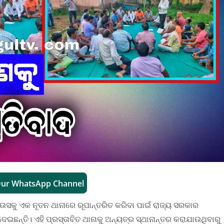
Our WhatsApp Channel
ହାଉସକୁ ଏକ ନୂତନ ଥାନାରେ ରୂପାନ୍ତରିତ କରିବା ପାଇଁ ରାଜ୍ୟ ସରକାର
 ଦେଇଛନ୍ତି। ଏହି ପ୍ରସ୍ତାବିତ ଥାନାକୁ ଅନ୍ୟତ୍ର ସ୍ଥାନାନ୍ତର କରାଯାଉଥିବାରୁ