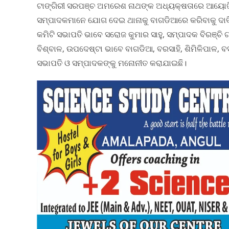
ଟାଙ୍ଗିରୀ ସରପଞ୍ଚ ଅମରେଶ ନାଥଙ୍କ ଅଧ୍ୟକ୍ଷତାରେ ଆୟୋଜିତ
ସମ୍ପାଦକମାନେ ଯୋଗ ଦେଇ ଥାନାକୁ ବାଗଡିଆରେ କରିବାକୁ ଦାବି 
କମିଟି ସଭାପତି ଭାବେ ସରୋଜ କୁମାର ସାହୁ, ସମ୍ପାଦକ ବିରଞ୍
ବିଶ୍ବାଳ, ଉପଦେଷ୍ଟା ଭାବେ ବାଗଡିଆ, ବରସାହି, ଶିମିଳିପାଳ, ବ
ସଭାପତି ଓ ସମ୍ପାଦକଙ୍କୁ ମନୋନୀତ କରାଯାଇଛି।