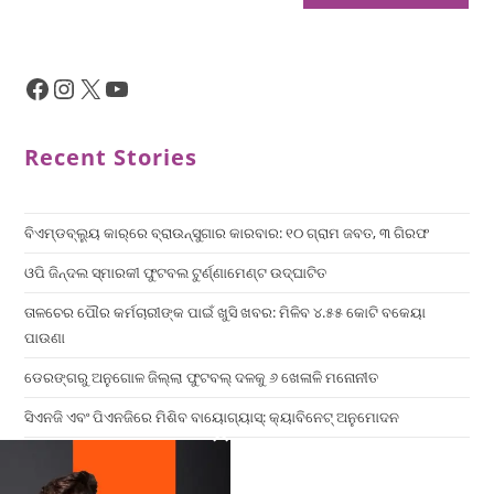
Recent Stories
ବିଏମ୍‌ଡବ୍ଲ୍ୟୁ କାର୍‌ରେ ବ୍ରାଉନ୍‌ସୁଗାର କାରବାର: ୧୦ ଗ୍ରାମ ଜବତ, ୩ ଗିରଫ
ଓପି ଜିନ୍ଦଲ ସ୍ମାରକୀ ଫୁଟବଲ ଟୁର୍ଣ୍ଣାମେଣ୍ଟ ଉଦ୍ଘାଟିତ
ତାଳଚେର ପୌର କର୍ମଚାରୀଙ୍କ ପାଇଁ ଖୁସି ଖବର: ମିଳିବ ୪.୫୫ କୋଟି ବକେୟା
ପାଉଣା
ଡେରଙ୍ଗରୁ ଅନୁଗୋଳ ଜିଲ୍ଲା ଫୁଟବଲ୍ ଦଳକୁ ୬ ଖେଳାଳି ମନୋନୀତ
ସିଏନଜି ଏବଂ ପିଏନଜିରେ ମିଶିବ ବାୟୋଗ୍ୟାସ୍: କ୍ୟାବିନେଟ୍ ଅନୁମୋଦନ
×