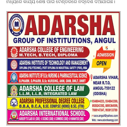
ମଧ୍ୟରେ କାର୍ଯ୍ୟ ଶେଷ ପାଇଁ ଟେଣ୍ଡରରେ ନିର୍ଦ୍ଦେଶ ଦିଆଯାଇଛି।