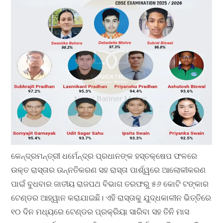
କେନ୍ଦ୍ରମନ୍ତ୍ରୀ ଧର୍ମେନ୍ଦ୍ର ପ୍ରଧାନଙ୍କ ହସ୍ତକ୍ଷେପ ଫଳରେ
ଉକ୍ତ ରାସ୍ତାର ଉନ୍ନତିକରଣ ସହ ରାସ୍ତା ପାର୍ଶ୍ୱରେ ଆଲୋକୀକରଣ
ପାଇଁ ବୁଧବାର ଜାତୀୟ ରାଜପଥ ବିଭାଗ ତରଫରୁ ୫୬ କୋଟି ଟଙ୍କାର
ଟେଣ୍ଡର ଆହ୍ୱାନ କରାଯାଇଛି। ଏହି ରାସ୍ତାକୁ ଯୁଦ୍ଧକାଳୀନ ଭିତ୍ତିରେ
୧୦ ଦିନ ମଧ୍ୟରେ ଟେଣ୍ଡର ପ୍ରକ୍ରିୟା ସାରିବା ସହ ତିନି ମାସ