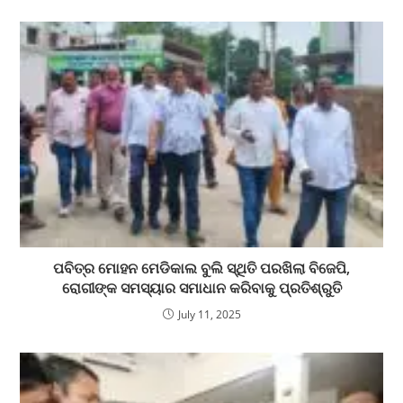
ପବିତ୍ର ମୋହନ ମେଡିକାଲ ବୁଲି ସ୍ଥିତି ପରଖିଲା ବିଜେପି,
ରୋଗୀଙ୍କ ସମସ୍ୟାର ସମାଧାନ କରିବାକୁ ପ୍ରତିଶ୍ରୁତି
July 11, 2025