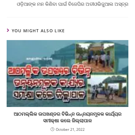
ଓଡ଼ିଆଙ୍କ ମନ କିଣିବା ପାଇଁ ବିଜେପିର ଅଡୀଓଭିଜୁଆଲ ଅସ୍ତ୍ର
YOU MIGHT ALSO LIKE
ଆଠମଲ୍ଲିକ ଉପଖଣ୍ଡର ବିଭିନ୍ନ ଉନ୍ନୟନମୂଳକ କାର୍ଯ୍ୟର
ସମୀକ୍ଷା କଲେ ଜିଲ୍ଲାପାଳ
October 21, 2022