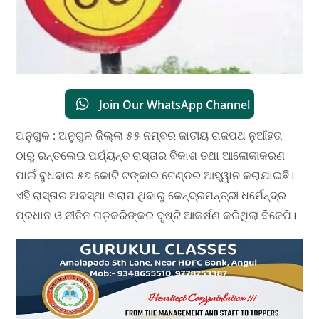
Join Our WhatsApp Channel
ଅନୁଗୁଳ : ଅନୁଗୁଳ ଜିଲ୍ଲା ୫୫ ନମ୍ବର ଜାତୀୟ ରାଜପଥ ନୁଆଁହତା
ଠାରୁ ରନ୍ତଲେଇ ପର୍ଯ୍ୟନ୍ତ ରାସ୍ତାର ବିକାଶ ତଥା ଆଲୋକୀକରଣ
ପାଇଁ ବୁଧବାର ୫୭ କୋଟି ଟଙ୍କାର ଟେଣ୍ଡର ଆହ୍ୱାନ କରାଯାଇଛି।
ଏହି ରାସ୍ତାର ଅବସ୍ଥା ଖରାପ ଥିବାରୁ କେନ୍ଦ୍ରମନ୍ତ୍ରୀ ଧର୍ମେନ୍ଦ୍ର
ପ୍ରଧାନ ଓ ନୀତିନ ଗଡ଼କରିଙ୍କର ଦୃଷ୍ଟି ଆକର୍ଷଣ କରିଥିଲା ବିଜେପି।