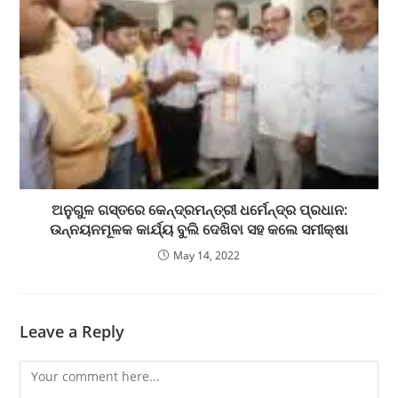
ଅନୁଗୁଳ ଗସ୍ତରେ କେନ୍ଦ୍ରମନ୍ତ୍ରୀ ଧର୍ମେନ୍ଦ୍ର ପ୍ରଧାନ:
ଉନ୍ନୟନମୂଳକ କାର୍ଯ୍ୟ ବୁଲି ଦେଖିବା ସହ କଲେ ସମୀକ୍ଷା
May 14, 2022
Leave a Reply