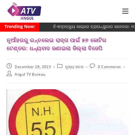
Trending Now:
ବିଏମ୍‌ଡବ୍ଲ୍ୟୁ କାର୍‌ରେ ବ୍ରାଉନ୍‌ସୁଗାର କାରବାର:
ନୂଆଁହତାରୁ ରନ୍ତଲେଇ ରାସ୍ତା ପାଇଁ ୫୭ କୋଟିର
ଟେଣ୍ଡର: ଧନ୍ୟବାଦ ଜଣାଇଲା ଜିଲ୍ଲା ବିଜେପି
December 28, 2023
ମୁଖ୍ୟ ଖବର
0 Comments
Angul TV Bureau