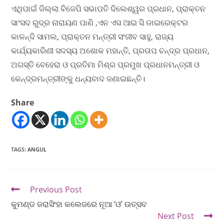
ଏଥିପାଇଁ ଜିଲ୍ଲା ବିଜେପି ସଭାପତି ଦିଲେଶ୍ୱର ପ୍ରଧାନ, ପ୍ରାକ୍ତନ
ସାଂସଦ ରୁଦ୍ର ନାରାୟଣ ପାଣି ,ଏନ ଏସ ଆଇ ସି ଡାଇରେକ୍ଟର
କାଳନ୍ଦି ସାମଲ, ପ୍ରାକ୍ତନ ମନ୍ତ୍ରୀ ସଂଜୀବ ସାହୁ, ରାଜ୍ୟ
କାର୍ଯ୍ୟକାରିଣୀ ସଦସ୍ୟ ଅଶୋକ ମହାନ୍ତି, ପ୍ରତାପ ଚନ୍ଦ୍ର ପ୍ରଧାନ,
ଅଗସ୍ତି ବେହେରା ଓ ପ୍ରତିମା ମିଶ୍ର ପ୍ରମୁଖ ପ୍ରଧାନମନ୍ତ୍ରୀ ଓ
କେନ୍ଦ୍ରମନ୍ତ୍ରୀଙ୍କୁ ଧନ୍ୟବାଦ ଜଣାଇଛନ୍ତି।
Share
TAGS
:
ANGUL
Previous Post
କୁମଣ୍ଡ ଜରାସିଂହା କଲେଜରେ ନୂଆ ‘ଓ’ ଉତ୍ସବ
Next Post