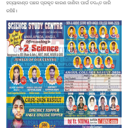
ହତ୍ୟାକାଣ୍ଡ ପଛର ପ୍ରକୃତ କାରଣ ଜାଣିବା ପାଇଁ ତଦନ୍ତ ଜାରି
ରହିଛି।