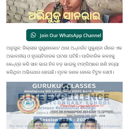
Join Our WhatsApp Channel
ଅନୁଗୁଳ: ଜିଲ୍ଲାର ପୁରୁଣାକୋଟ ଥାନା ଅନ୍ତର୍ଗତ ପୁକୁଣ୍ଡା ଗାଁରେ ଏକ
ଅଭାବନୀୟ ଓ ହୃଦୟବିଦାରକ ଘଟଣା ଘଟିଛି। ପାରିବାରିକ କଳହକୁ
କେନ୍ଦ୍ର କରି ସାନ ଭାଇ ନିଜ ବଡ଼ ଭାଇକୁ ଟାଙ୍ଗିଆରେ ହାଣି ହତ୍ୟା
କରିଥିବା ଅଭିଯୋଗ ହୋଇଛି। ମୃତକ ଜଣକ ହେଲେ ଟିଟୁନ ସେଠୀ।