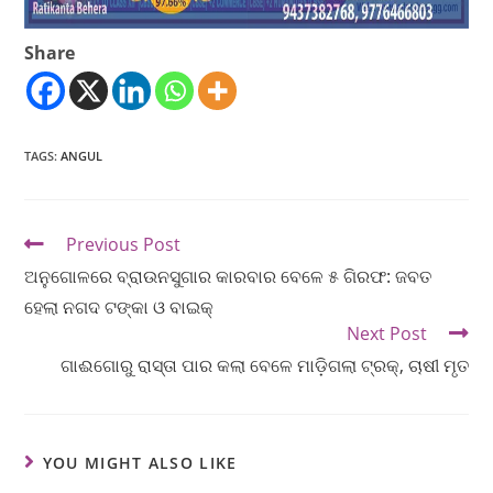
Share
TAGS
:
ANGUL
Previous Post
ଅନୁଗୋଳରେ ବ୍ରାଉନସୁଗାର କାରବାର ବେଳେ ୫ ଗିରଫ: ଜବତ
ହେଲା ନଗଦ ଟଙ୍କା ଓ ବାଇକ୍
Next Post
ଗାଈଗୋରୁ ରାସ୍ତା ପାର କଲା ବେଳେ ମାଡ଼ିଗଲା ଟ୍ରକ୍, ଚାଷୀ ମୃତ
YOU MIGHT ALSO LIKE