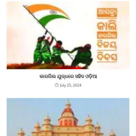
କାରଗିଲ ଯୁଦ୍ଧରେ ସହିଦ ଓଡ଼ିଆ
July 25, 2024