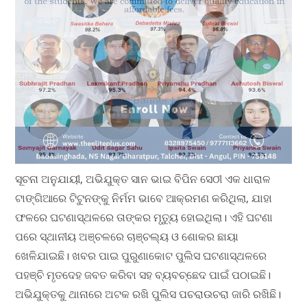
ସୂଚନା ଅନୁଯାୟୀ, ଅଭିଯୁକ୍ତ ସାନ ଭାଇ ବିପିନ ସେଠୀ ଏକ ଧାରାଳ
ଟାଙ୍ଗିଆରେ ଟିଟୁନଙ୍କୁ ନିର୍ମମ ଭାବେ ଆକ୍ରମଣ କରିଥିଲା, ଯାହା
ଫଳରେ ଘଟଣାସ୍ଥଳରେ ତାଙ୍କର ମୃତ୍ୟୁ ହୋଇଥିଲା। ଏହି ଘଟଣା
ପରେ ସ୍ଥାନୀୟ ଅଞ୍ଚଳରେ ଚାଞ୍ଚଲ୍ୟ ଓ ଶୋକର ଛାୟା
ଖେଳିଯାଇଛି। ଖବର ପାଇ ପୁରୁଣାକୋଟ ପୁଲିସ ଘଟଣାସ୍ଥଳରେ
ପହଞ୍ଚି ମୃତଦେହ ଜବତ କରିବା ସହ ବ୍ୟବଚ୍ଛେଦ ପାଇଁ ପଠାଇଛି।
ଅଭିଯୁକ୍ତକୁ ଥାନାରେ ଅଟକ ରଖି ପୁଲିସ ପଚରାଉଚରା ଜାରି ରଖିଛି।