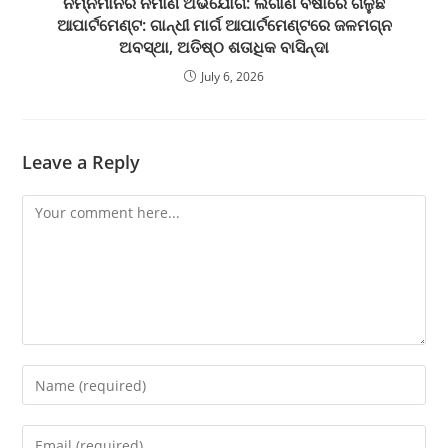
ନିମ୍ନମାନର ନିର୍ମାଣ ଅଭିଯୋଗ: ଲଗାଣ ବର୍ଷାରେ ଗଳୁଛି
ଆପାର୍ଟମେଣ୍ଟ: ଗାନ୍ଧୀ ମାର୍ଗ ଆପାର୍ଟମେଣ୍ଟରେ ଜଳମଗ୍ନ
ଅବସ୍ଥା, ଅତିଷ୍ଠ ଶତାଧିକ ବାସିନ୍ଦା
July 6, 2026
Leave a Reply