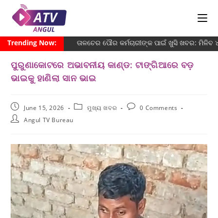
Trending Now:
ତାଳଚେର ପୌର କର୍ମଚାରୀଙ୍କ ପାଇଁ ଖୁସି ଖବର: ମିଳିବ
ପୁରୁଣାକୋଟରେ ଅଭାବନୀୟ କାଣ୍ଡ: ଟାଙ୍ଗିଆରେ ବଡ଼
ଭାଇକୁ ହାଣିଲା ସାନ ଭାଇ
June 15, 2026
ମୁଖ୍ୟ ଖବର
0 Comments
Angul TV Bureau